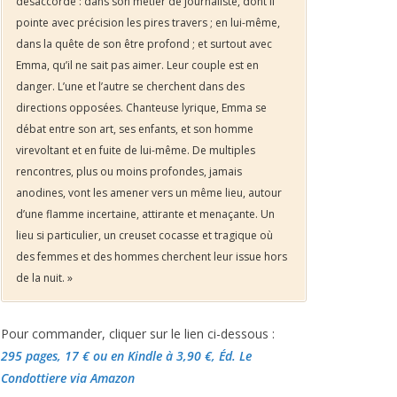
désaccordé : dans son métier de journaliste, dont il
pointe avec précision les pires travers ; en lui-même,
dans la quête de son être profond ; et surtout avec
Emma, qu’il ne sait pas aimer. Leur couple est en
danger. L’une et l’autre se cherchent dans des
directions opposées. Chanteuse lyrique, Emma se
débat entre son art, ses enfants, et son homme
virevoltant et en fuite de lui-même. De multiples
rencontres, plus ou moins profondes, jamais
anodines, vont les amener vers un même lieu, autour
d’une flamme incertaine, attirante et menaçante. Un
lieu si particulier, un creuset cocasse et tragique où
des femmes et des hommes cherchent leur issue hors
de la nuit. »
Pour commander, cliquer sur le lien ci-dessous :
295 pages, 17 €
ou en Kindle à 3,90 €
, Éd. Le
Condottiere via Amazon