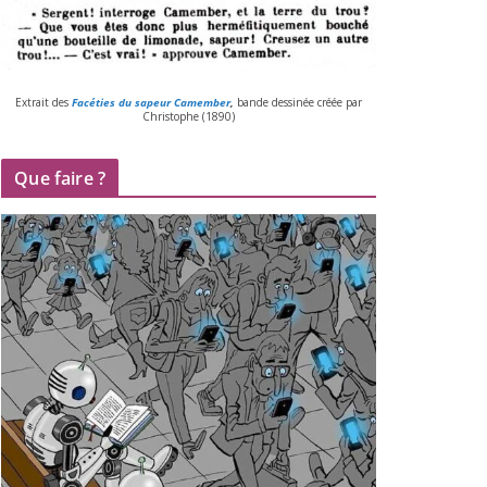
Extrait des
Facéties du sapeur Camember
,
bande des­si­née créée par
Christophe (
1890
)
Que faire ?