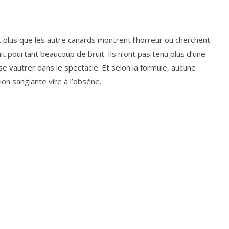
tant plus que les autre canards montrent l’hor­reur ou cherchent
it pour­tant beau­coup de bruit. Ils n’ont pas tenu plus d’une
e vau­trer dans le spec­tacle. Et selon la for­mule, aucune
on san­glante vire à l’obsène.