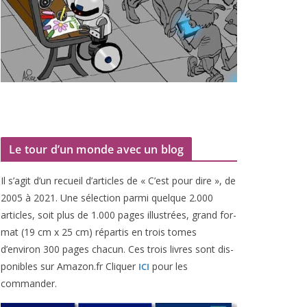
Le tour d’un monde avec un blog
Il s’agit d’un recueil d’ar­ticles de « C’est pour dire », de
2005
à
2021
. Une sélec­tion par­mi quelque
2
.
000
articles, soit plus de
1
.
000
pages illus­trées, grand for­
mat (
19
cm x
25
cm) répar­tis en trois tomes
d’environ
300
pages cha­cun. Ces trois livres sont dis­
po­nibles sur Amazon​.fr Cliquer
pour les
ICI
commander.