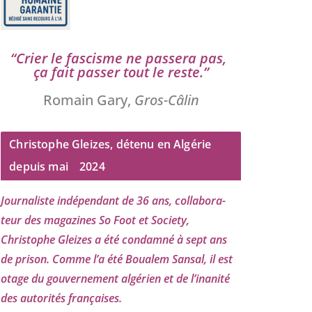
“
Crier le fas­cisme ne pas­se­ra pas,
ça fait pas­ser tout le reste.”
Romain Gary,
Gros-Câlin
Christophe Gleizes, détenu en Algérie
depuis mai
2024
Journaliste indé­pen­dant de
36
ans, col­la­bo­ra­
teur des maga­zines So Foot et Society,
Christophe Gleizes
a été condam­né à sept ans
de pri­son. Comme l’a été Boualem Sansal, il est
otage du gou­ver­ne­ment algé­rien et de l’i­na­ni­té
des auto­ri­tés françaises.