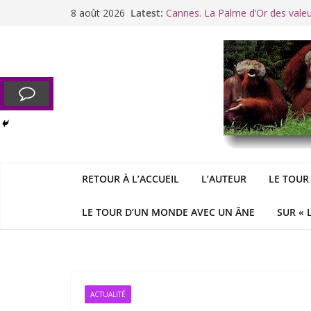
Passer
8 août 2026
Latest:
Cannes. La Palme d’Or des vale
au
Raoul Vaneigem, mort des suites
contenu
Racisme. Moi, Picard-Marseillais 
Aldous
George : « Le meilleu
&
«
Le patriarcat », bouc émissaire
RETOUR À L’ACCUEIL
L’AUTEUR
LE TOUR
LE TOUR D’UN MONDE AVEC UN ÂNE
SUR « 
ACTUALITÉ