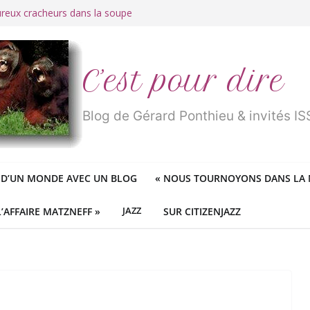
ureux cracheurs dans la soupe
 d’une longue et belle vie
traité de « blanc de merde » !
r des mondes » ou «
1984
» ?
 des féministes idéologiques
C’est pour dire
Blog de Gérard Ponthieu & invités 
 D’UN MONDE AVEC UN BLOG
«
NOUS TOURNOYONS DANS LA N
L’AFFAIRE MATZNEFF »
JAZZ
SUR CITIZENJAZZ