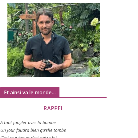
Et ainsi va le monde…
RAPPEL
A tant jon­gler avec la bombe
Un jour fau­dra bien qu’elle tombe
C’est son but et c’est notre lot…