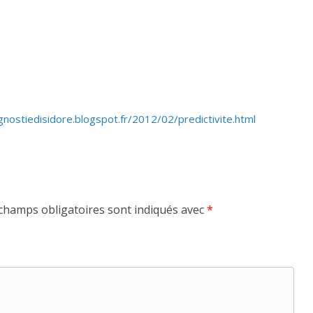
​nos​tie​di​si​dore​.blog​spot​.fr/​
2
0
1
2
​/​
0
2
​/​p​r​e​d​i​c​t​i​v​i​t​e​.​h​tml
champs obligatoires sont indiqués avec
*