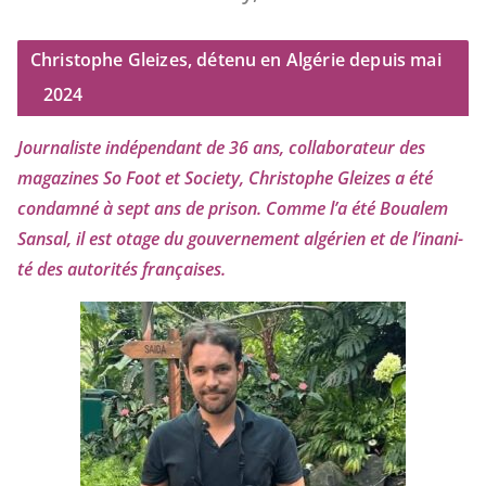
Christophe Gleizes, détenu en Algérie depuis mai
2024
Journaliste indé­pen­dant de
36
ans, col­la­bo­ra­teur des
maga­zines So Foot et Society, Christophe Gleizes
a été
condam­né à sept ans de pri­son. Comme l’a été Boualem
Sansal, il est otage du gou­ver­ne­ment algé­rien et de l’i­na­ni­
té des auto­ri­tés françaises.