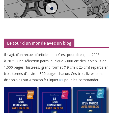
Le tour d’un monde avec un blog
Il s’agit d’un recueil d’ar­ticles de « C’est pour dire », de
2005
à
2021
. Une sélec­tion par­mi quelque
2
.
000
articles, soit plus de
1
.
000
pages illus­trées, grand for­mat (
19
cm x
25
cm) répar­tis en
trois tomes d’environ
300
pages cha­cun. Ces trois livres sont
dis­po­nibles sur Amazon​.fr Cliquer
pour les commander.
ICI