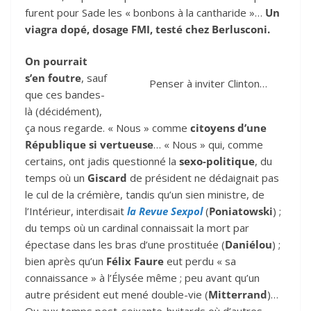
furent pour Sade les « bonbons à la cantharide »…
Un
viagra dopé, dosage FMI, testé chez Berlusconi.
On pourrait
s’en foutre
, sauf
Penser à inviter Clinton…
que ces bandes-
là (décidément),
ça nous regarde. « Nous » comme
citoyens d’une
République si vertueuse
… « Nous » qui, comme
certains, ont jadis questionné la
sexo-politique
, du
temps où un
Giscard
de président ne dédaignait pas
le cul de la crémière, tandis qu’un sien ministre, de
l’Intérieur, interdisait
la Revue Sexpol
(
Poniatowski
) ;
du temps où un cardinal connaissait la mort par
épectase dans les bras d’une prostituée (
Daniélou
) ;
bien après qu’un
Félix Faure
eut perdu « sa
connaissance » à l’Élysée même ; peu avant qu’un
autre président eut mené double-vie (
Mitterrand
)…