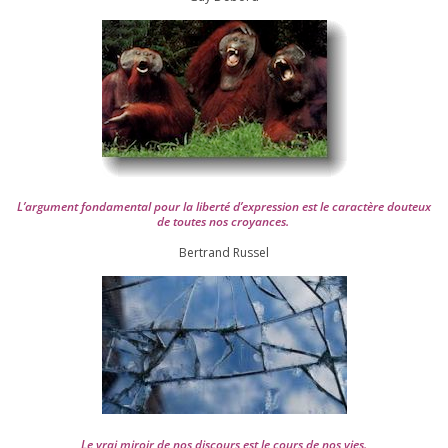
L’argument fon­da­men­tal pour la liber­té d’expression est le carac­tère dou­teux
de toutes nos croyances.
Ber­trand Russel
Le vrai miroir de nos dis­cours est le cours de nos vies.