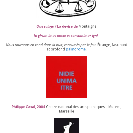
Que sais-je ?
La devise de
Montaigne
In girum imus nocte et consu­mi­mur igni.
Nous tour­nons en rond dans la nuit, consu­més par le feu.
Étrange, fas­ci­nant
et pro­fond
palin­drome
.
Philippe Casal,
2004
Centre natio­nal des arts plas­tiques – Mucem,
Marseille