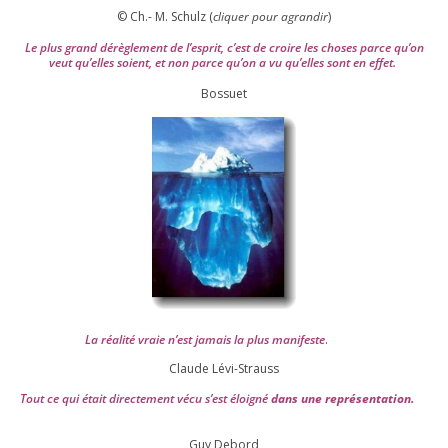
© Ch.- M. Schulz (
cli­quer pour agran­dir
)
Le plus grand dérè­gle­ment de l’es­prit, c’est de croire les choses parce qu’on
veut qu’elles soient, et non parce qu’on a vu qu’elles sont en effet.
Bossuet
La réa­lité vraie n’est jamais la plus mani­feste
.
Claude Lévi-Strauss
Tout ce qui était direc­te­ment vécu s’est éloi­gné
dans une repré­sen­ta­tion.
Guy Debord