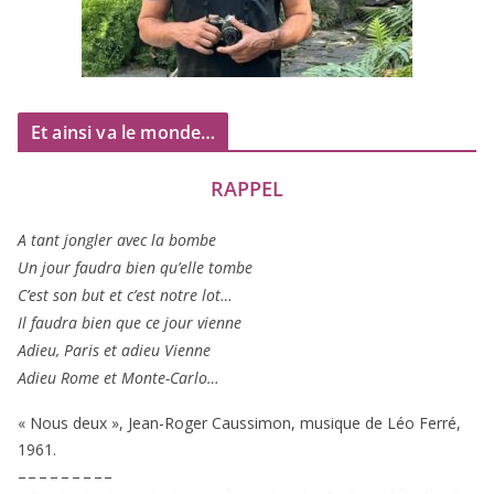
Et ainsi va le monde…
RAPPEL
A tant jon­gler avec la bombe
Un jour fau­dra bien qu’elle tombe
C’est son but et c’est notre lot…
Il fau­dra bien que ce jour vienne
Adieu, Paris et adieu Vienne
Adieu Rome et Monte-Carlo…
« Nous deux », Jean-Roger Caussimon, musique de Léo Ferré,
1961
.
– – – – – – – – –