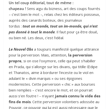
Un tel coup éditorial, tout de même :
chapeau !
Sens aigu du bizness, art des coups fourrés
– c’est bien le mot –, relais chez les éditeurs poisseux,
auprès des canards boiteux, des journaleux
tordus :
tout un monde, tout un im-monde, qui n’est
pas donné à tout le monde
. Il faut pour ça être doué,
ou bien né. Les deux, c’est l’idéal.
Le Nouvel Obs
a toujours manifesté quelque attirance
pour la perversion. Mais, attention,
la perversion
propre
, si on ose l’oxymore, celle qui peut s’habiller
en Prada, qui s’allonge sur les divans, qui titille Œdipe
et Thanatos, aime à bordurer l’inceste ou le viol en
adulant le « divin marquis » ou ses épigones
modernistes. Cette perversion « chic » aux bourses
bien remplies – c’est encore le mot, et on pourrait
aussi s’en foutre ! – n’ayant
jamais connu le vide des
fins de mois
. Cette perversion volontiers adossée au
Pouvoir, ce pouvoir qui lui est aussi nécessaire que le