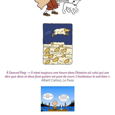
p
u
i
s
2
0
0
4
À Samuel Paty : « Il vient tou­jours une heure dans l’his­toire où celui qui ose
dire que deux et deux font quatre est puni de mort. L’instituteur le sait bien ».
Albert Camus,
La Peste