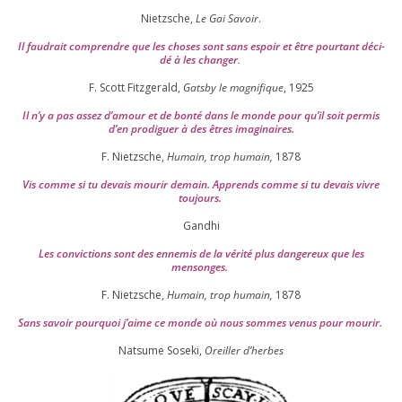
Nietzsche,
Le Gai Savoir
.
Il fau­drait com­prendre que les choses sont sans espoir et être pour­tant déci­
dé à les chan­ger
.
F. Scott Fitzgerald,
Gatsby le magni­fique
,
1925
Il n’y a pas assez d’a­mour et de bon­té dans le monde pour qu’il soit per­mis
d’en pro­di­guer à des êtres imaginaires.
F. Nietzsche,
Humain, trop humain,
1878
Vis comme si tu devais mou­rir demain. Apprends comme si tu devais vivre
toujours.
Gandhi
Les convic­tions sont des enne­mis de la véri­té plus dan­ge­reux que les
mensonges.
F. Nietzsche,
Humain, trop humain,
1878
Sans savoir pour­quoi j’aime ce monde où nous sommes venus pour mourir.
Natsume Soseki,
Oreiller d’herbes