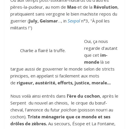
Ou aux temps post-soixante-huitards où d’autres
pères-la-pudeur, au nom de
Mao
et de la
Révolution
,
pratiquaient sans vergogne le bien machiste repos du
guerrier (
July, Geismar
…, in
Sexpol
n°3, "À poil les
militants !")
Oui, ça nous
regarde d’autant
Charlie a flairé la truffe.
que cet
im-
monde
là se
targue aussi de gouverner le monde selon de stricts
principes, en appelant si facilement aux mots
de
rigueur, austérité, efforts, justice, morale…
Nous voilà ainsi entrés dans
l’ère du cochon
, après le
Serpent du nouvel an chinois, le cirque du bœuf-
cheval, l’annonce du futur
poichon
(poisson nourri au
cochon).
Triste ménagerie que ce monde et ses
drôles de zèbres.
Au secours, Ésope et La Fontaine,