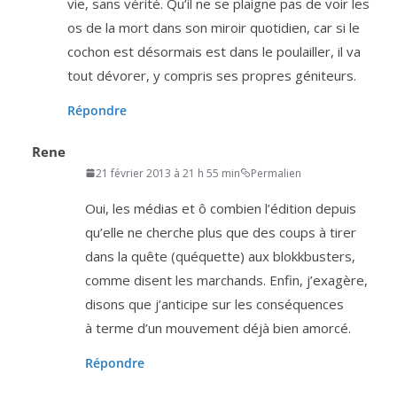
vie, sans véri­té. Qu’il ne se plaigne pas de voir les
os de la mort dans son miroir quo­ti­dien, car si le
cochon est désor­mais est dans le pou­lailler, il va
tout dévo­rer, y com­pris ses propres géniteurs.
Répondre
Rene
21 février 2013 à 21 h 55 min
Permalien
Oui, les médias et ô com­bien l’é­di­tion depuis
qu’elle ne cherche plus que des coups à tirer
dans la quête (qué­quette) aux blokk­bus­ters,
comme disent les mar­chands. Enfin, j’exa­gère,
disons que j’an­ti­cipe sur les consé­quences
à terme d’un mou­ve­ment déjà bien amorcé.
Répondre