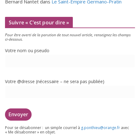
Bernard Nantet
dans
Le Saint-Empire Germano-Pratin
Suivre « C’est pour dire »
Pour être aver­ti de la paru­tion de tout nou­vel article, ren­sei­gnez les champs
ci-dessous.
Votre nom ou pseudo
Votre @dresse (néces­saire – ne sera pas publiée)
Pour se désa­bon­ner : un simple cour­riel à
g.​ponthieu@​orange.​fr
avec
« Me désa­bon­ner » en objet.