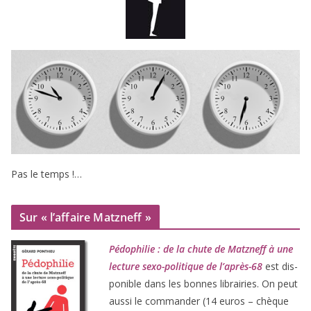
Pas le temps !…
Sur « l’affaire Matzneff »
Pédophilie : de la chute de Matzneff à une
lec­ture sexo-poli­tique de l’après-
68
est dis­
po­nible dans les bonnes librai­ries. On peut
aus­si le com­man­der (
14
euros – chèque