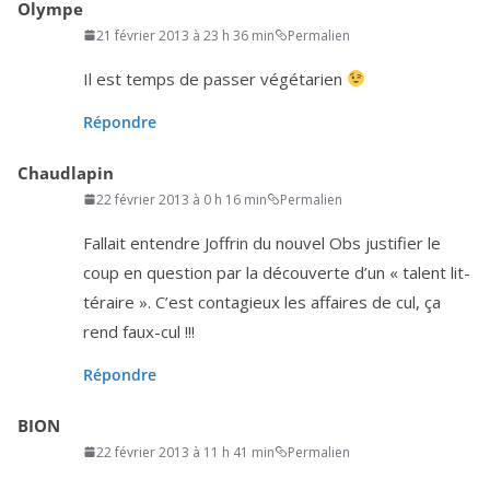
Olympe
21 février 2013 à 23 h 36 min
Permalien
Il est temps de pas­ser végétarien
Répondre
Chaudlapin
22 février 2013 à 0 h 16 min
Permalien
Fallait entendre Joffrin du nou­vel Obs jus­ti­fier le
coup en ques­tion par la décou­verte d’un « talent lit­
té­raire ». C’est conta­gieux les affaires de cul, ça
rend faux-cul !!!
Répondre
BION
22 février 2013 à 11 h 41 min
Permalien