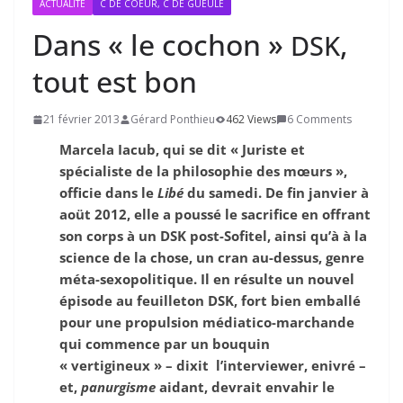
ACTUALITÉ
C DE COEUR, C DE GUEULE
Dans « le cochon »
,
DSK
tout est bon
21 février 2013
Gérard Ponthieu
462 Views
6 Comments
Marcela Iacub, qui se dit « Juriste et
spécialiste de la philosophie des mœurs »,
officie dans le
Libé
du samedi. De fin janvier à
aoüt 2012, elle a poussé le sacrifice en offrant
son corps à un DSK post-Sofitel, ainsi qu’à à la
science de la chose, un cran au-dessus, genre
méta-sexopolitique. Il en résulte un nouvel
épisode au feuilleton DSK, fort bien emballé
pour une propulsion médiatico-marchande
qui commence par un bouquin
« vertigineux » – dixit l’interviewer, enivré –
et,
panurgisme
aidant, devrait envahir le