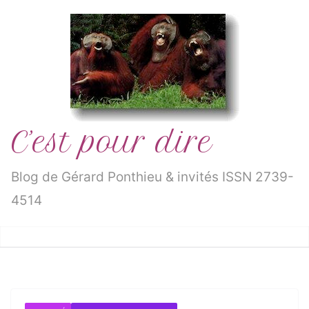
Passer
au
contenu
C’est pour dire
Blog de Gérard Ponthieu & invités ISSN 2739-
4514