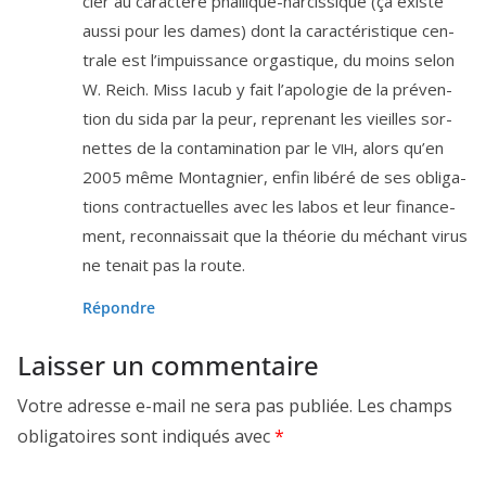
cier au carac­tère phal­lique-nar­cis­sique (ça existe
aus­si pour les dames) dont la carac­té­ris­tique cen­
trale est l’im­puis­sance orgas­tique, du moins selon
W. Reich. Miss Iacub y fait l’a­po­lo­gie de la pré­ven­
tion du sida par la peur, repre­nant les vieilles sor­
nettes de la conta­mi­na­tion par le
, alors qu’en
VIH
2005
même Montagnier, enfin libé­ré de ses obli­ga­
tions contrac­tuelles avec les labos et leur finan­ce­
ment, recon­nais­sait que la théo­rie du méchant virus
ne tenait pas la route.
Répondre
Laisser un commentaire
Votre adresse e-mail ne sera pas publiée.
Les champs
obligatoires sont indiqués avec
*