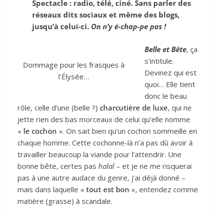
Spectacle : radio, télé, ciné. Sans parler des
réseaux dits sociaux et même des blogs,
jusqu’à celui-ci.
On n’y é-chap-pe pas !
Belle et Bête
, ça
s’intitule.
Dommage pour les frasques à
Devinez qui est
l'Élysée…
quoi… Elle tient
donc le beau
rôle, celle d’une (belle ?)
charcutière de luxe
, qui ne
jette rien des bas morceaux de celui qu’elle nomme
«
le cochon
». On sait bien qu’un cochon sommeille en
chaque homme. Cette cochonne-là n’a pas dû avoir à
travailler beaucoup la viande pour l’attendrir. Une
bonne bête, certes pas
halal
– et je ne me risquerai
pas à une autre audace du genre, j’ai déjà donné –
mais dans laquelle «
tout est bon
», entendez comme
matière (grasse) à scandale.