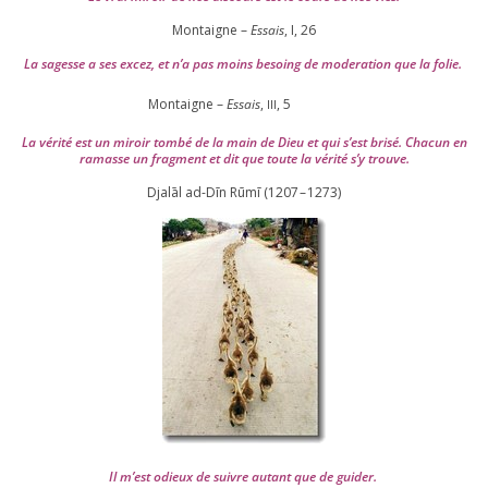
Montaigne –
Essais
, I,
26
La sagesse a ses excez, et n’a pas moins besoing de mode­ra­tion que la folie.
Montaigne –
Essais
,
,
5
III
La véri­té est un miroir tom­bé de la main de Dieu et qui s’est bri­sé. Chacun en
ramasse un frag­ment et dit que toute la véri­té s’y trouve.
Djalāl ad-Dīn Rūmī (
1207
–
1273
)
Il m’est odieux de suivre autant que de gui­der
.