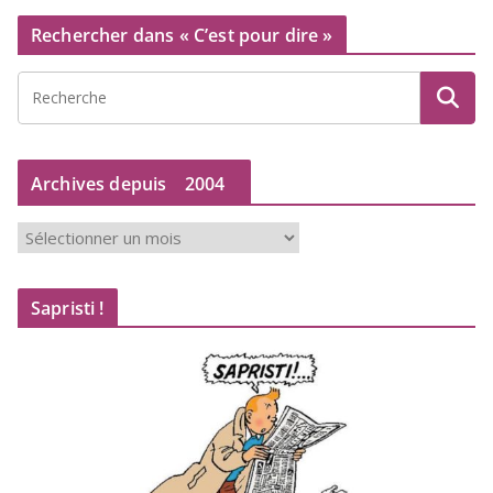
Rechercher dans « C’est pour dire »
Archives depuis
2004
A
r
c
Sapristi !
h
i
v
e
s
d
e