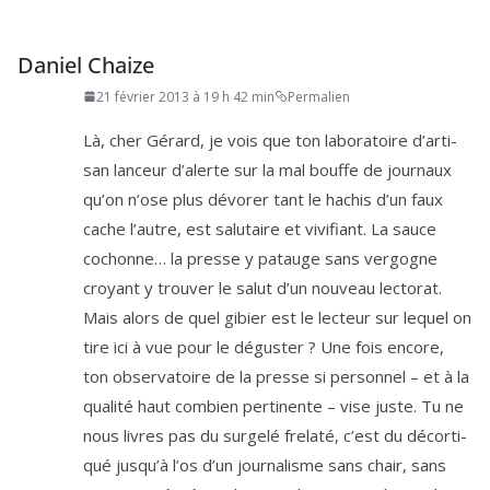
Daniel Chaize
21 février 2013 à 19 h 42 min
Permalien
Là, cher Gérard, je vois que ton labo­ra­toire d’ar­ti­
san lan­ceur d’a­lerte sur la mal bouffe de jour­naux
qu’on n’ose plus dévo­rer tant le hachis d’un faux
cache l’autre, est salu­taire et vivi­fiant. La sauce
cochonne… la presse y patauge sans ver­gogne
croyant y trou­ver le salut d’un nou­veau lec­to­rat.
Mais alors de quel gibier est le lec­teur sur lequel on
tire ici à vue pour le dégus­ter ? Une fois encore,
ton obser­va­toire de la presse si per­son­nel – et à la
qua­li­té haut com­bien per­ti­nente – vise juste. Tu ne
nous livres pas du sur­ge­lé fre­la­té, c’est du décor­ti­
qué jus­qu’à l’os d’un jour­na­lisme sans chair, sans