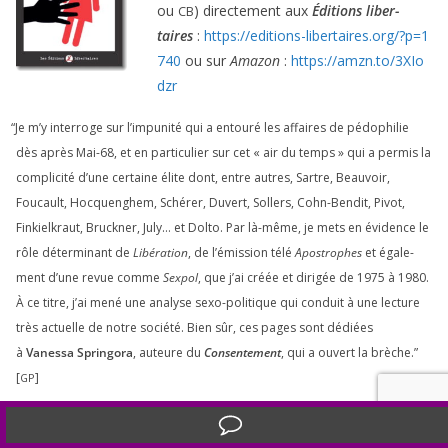
ou
) direc­te­ment aux
Éditions liber­
CB
taires
:
https://​edi​tions​-liber​taires​.org/​?​p​=​
1
740
ou sur
Amazon
:
https://​amzn​.to/​
3
​X​I​o​
dzr
“
Je m’y inter­roge sur l’impunité qui a entou­ré les affaires de pédo­phi­lie
dès après Mai-
68
, et en par­ti­cu­lier sur cet « air du temps » qui a per­mis la
com­pli­ci­té d’une cer­taine élite dont, entre autres, Sartre, Beauvoir,
Foucault, Hocquenghem, Schérer, Duvert, Sollers, Cohn-Bendit, Pivot,
Finkielkraut, Bruckner, July… et Dolto. Par là-même, je mets en évi­dence le
rôle déter­mi­nant de
Libération
, de l’émission télé
Apostrophes
et éga­le­
ment d’une revue comme
Sexpol
, que j’ai créée et diri­gée de
1975
à
1980
.
À ce titre, j’ai mené une ana­lyse sexo-poli­tique qui conduit à une lec­ture
très actuelle de notre socié­té. Bien sûr, ces pages sont dédiées
à
Vanessa Springora
, auteure du
Consentement
, qui a ouvert la brèche.”
[
]
GP
[
101
pages – Illustrations –
14
€ –
:
978
–
2
‑
900886
–
12
‑
0
]
ISBN
Translate »