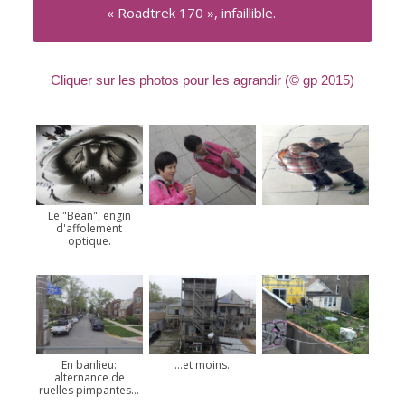
« Roadtrek 170 », infaillible.
Cli­quer sur les pho­tos pour les agran­dir
(© gp 2015)
Le "Bean", engin
d'affolement
optique.
En banlieu:
…et moins.
alternance de
ruelles pimpantes…