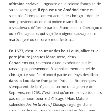
africaine esclave.
Originaire de la colonie française de
Saint-Domingue,
il épouse une Amérindienne
et
s'installe à l'emplacement actuel de Chicago – dont le
nom proviendrait du mot indien miami-illinois
« sikaakwa » déformé par les Français en « Chécagou »
ou « Checaguar », qui signifie « oignon sauvage », «
marécage » ou encore « mouffette »…
En 1673, c'est le coureur des bois Louis Jolliet et le
père jésuite Jacques Marquette, deux
Canadiens
qui, revenant d'une expédition sur le
Mississippi, parviennent à l'emplacement actuel de
Chicago. Le site fait d'abord partie du Pays des Illinois,
dans la Louisiane française.
Puis, les Britanniques
s'emparent de la région au terme de la guerre de
Sept Ans, en 1763. C’est ainsi qu’on ne trouve toujours
pas de jambon-beurre à Chicago ! Non. Mais le
splendide
Art Institute of Chicago
regorge d’une
collection de peintures impressionnistes (dont une