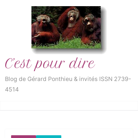
Passer
au
contenu
C’est pour dire
Blog de Gérard Ponthieu & invités ISSN 2739-
4514