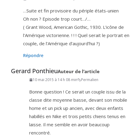
…Suite et fin pro­vi­soire du périple états-unien
Oh non ? Episode trop court…/…
( Grant Wood, Ame­ri­can Gothic,
1930
. L’icône de
l’Amérique vic­to­rienne. ! ! ! Quel serait le por­trait en
couple, de l’Amérique d’aujourd’hui ?)
Répondre
Gerard Ponthieu
Auteur de l’article
10 mai 2015 à 14 h 08 min
Permalien
Bonne ques­tion ! Ce serait un couple issu de la
classe dite moyenne basse, devant son mobile
home et un pick up ancien, avec deux enfants
habillés en Nike et trois petits chiens tenus en
laisse. Il me semble en avoir beau­coup
rencontré.