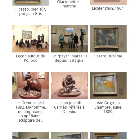
Giacometti en
marche
Lichtenstein, 1964.
Picasso, bien sûr,
par Juan Gris
Leçon autour de
Un "pays" : Marseille
Pissaro, sublime.
Pollock.
depuis l'Estaque.
Le Grenouillard,
…Jean-Joseph
Van Gogh. La
1892. Mi-homme,
Carriès, référée à
Chambre jaune,
mi-amphibien,
Darwin.
1889.
stupéfiante
sculpture de…