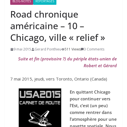
BLOG-NOTES
REPORTAGES
Road chronique
américaine –
10
–
Chicago, ville « relief »
9 mai 2015
Gerard Ponthieu
511 Views
3 Comments
Suite et fin (provisoire ?) du périple états-unien de
Robert et Gérard
7 mai 2015, jeudi, vers Toronto, Ontario (Canada)
En quittant Chicago
pour continuer vers
l’Est, c’est (un peu)
comme rentrer dans
l’atmosphère pour une
navette spatiale. Nous