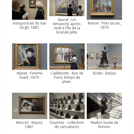
Seurat : Un
Autoportrait de Van
Renoir : Près du lac,
dimanche après-
Gogh, 1887.
1879.
midi à l'Île de la
Grande Jatte,
Manet : Femme
Caille­botte : Rue de
Rodin : Balzac
lisant, 1879.
Paris, temps de
pluie.
Mancini : Repos,
Daumier : collection
Maillol, buste de
1887.
de caricatures.
femme.