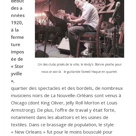
début
des a
nnées
1920,
à la
ferme
ture
impos
ée de
Un des clubs prisés de la ville, le Andy's. Bonne pioche pour
« Stor
nous ce soir-là : le guitariste Fareed Haque en quartet.
yville
»
,
quartier des spectacles et des bordels, de nombreux
musiciens noirs de La Nouvelle-Orléans sont venus à
Chicago (dont King Oliver, Jelly Roll Morton et Louis
Armstrong). De plus, l'offre de travail y était forte,
notamment dans les abattoirs et les usines de
textiles. Dans ce brassage de population, le style
« New Orleans » fut pour le moins bousculé pour