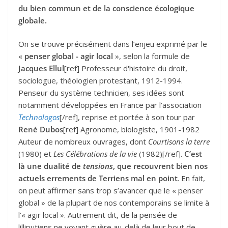
du bien commun et de la conscience écologique
globale.
On se trouve précisément dans l’enjeu exprimé par le
«
penser global - agir local
», selon la formule de
Jacques Ellul
[ref] Professeur d'histoire du droit,
sociologue, théologien protestant, 1912-1994.
Penseur du système technicien, ses idées sont
notamment développées en France par l’association
Technologos
[/ref], reprise et portée à son tour par
René Dubos
[ref] Agronome, biologiste, 1901-1982
Auteur de nombreux ouvrages, dont
Courtisons la terre
(1980) et
Les Célébrations de la vie
(1982)[/ref].
C’est
là une dualité de
tensions
, que recouvrent bien nos
actuels errements de Terriens mal en point
. En fait,
on peut affirmer sans trop s’avancer que le « penser
global » de la plupart de nos contemporains se limite à
l’« agir local ». Autrement dit, de la pensée de
lilliputiens ne voyant guère au-delà de leur bout de