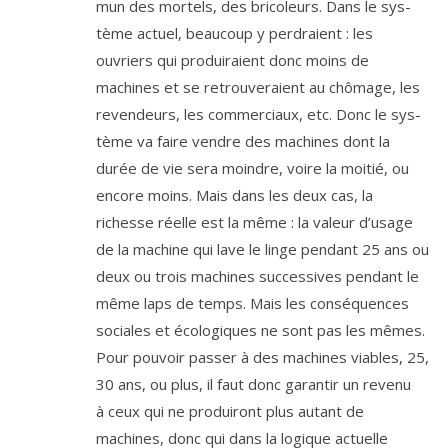
mun des mor­tels, des bri­co­leurs. Dans le sys­
tème actuel, beau­coup y per­draient : les
ouvriers qui pro­dui­raient donc moins de
machines et se retrou­ve­raient au chô­mage, les
reven­deurs, les com­mer­ciaux, etc. Donc le sys­
tème va faire vendre des machines dont la
durée de vie sera moindre, voire la moi­tié, ou
encore moins. Mais dans les deux cas, la
richesse réelle est la même : la valeur d’u­sage
de la machine qui lave le linge pen­dant
25
ans ou
deux ou trois machines suc­ces­sives pen­dant le
même laps de temps. Mais les consé­quences
sociales et éco­lo­giques ne sont pas les mêmes.
Pour pou­voir pas­ser à des machines viables,
25
,
30
ans, ou plus, il faut donc garan­tir un reve­nu
à ceux qui ne pro­dui­ront plus autant de
machines, donc qui dans la logique actuelle