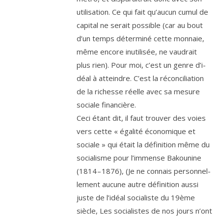
uti­li­sa­tion. Ce qui fait qu’au­cun cumul de
capi­tal ne serait pos­sible (car au bout
d’un temps déter­mi­né cette mon­naie,
même encore inuti­li­sée, ne vau­drait
plus rien). Pour moi, c’est un genre d’i­
déal à atteindre. C’est la récon­ci­lia­tion
de la richesse réelle avec sa mesure
sociale financière.
Ceci étant dit, il faut trou­ver des voies
vers cette « éga­li­té éco­no­mique et
sociale » qui était la défi­ni­tion même du
socia­lisme pour l’im­mense Bakounine
(
1814
–
1876
), (Je ne connais per­son­nel­
le­ment aucune autre défi­ni­tion aus­si
juste de l’i­déal socia­liste du
19
ème
siècle, Les socia­listes de nos jours n’ont