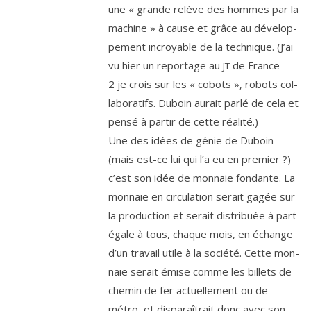
une « grande relève des hommes par la
machine » à cause et grâce au déve­lop­
pe­ment incroyable de la tech­nique. (J’ai
vu hier un repor­tage au
de France
JT
2
je crois sur les « cobots », robots col­
la­bo­ra­tifs. Duboin aurait par­lé de cela et
pen­sé à par­tir de cette réalité.)
Une des idées de génie de Duboin
(mais est-ce lui qui l’a eu en pre­mier ?)
c’est son idée de mon­naie fon­dante. La
mon­naie en cir­cu­la­tion serait gagée sur
la pro­duc­tion et serait dis­tri­buée à part
égale à tous, chaque mois, en échange
d’un tra­vail utile à la socié­té. Cette mon­
naie serait émise comme les billets de
che­min de fer actuel­le­ment ou de
métro, et dis­pa­raî­trait donc avec son