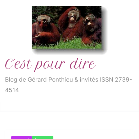
Passer
au
contenu
C’est pour dire
Blog de Gérard Ponthieu & invités ISSN 2739-
4514