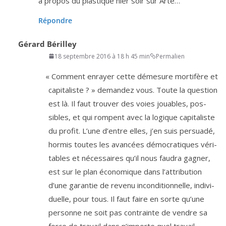
à pro­pos du plas­tique hier soir sur Arte…
Répondre
Gérard Bérilley
18 septembre 2016 à 18 h 45 min
Permalien
«
Comment enrayer cette déme­sure mor­ti­fère et
capi­ta­liste ? » deman­dez vous. Toute la ques­tion
est là. Il faut trou­ver des voies jouables, pos­
sibles, et qui rompent avec la logique capi­ta­liste
du pro­fit. L’une d’entre elles, j’en suis per­sua­dé,
hor­mis toutes les avan­cées démo­cra­tiques véri­
tables et néces­saires qu’il nous fau­dra gagner,
est sur le plan éco­no­mique dans l’at­tri­bu­tion
d’une garan­tie de reve­nu incon­di­tion­nelle, indi­vi­
duelle, pour tous. Il faut faire en sorte qu’une
per­sonne ne soit pas contrainte de vendre sa
force de tra­vail dans n’im­porte quel tra­vail,