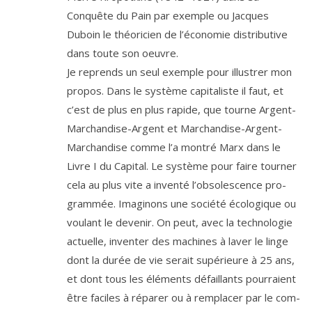
Conquête du Pain par exemple ou Jacques
Duboin le théo­ri­cien de l’é­co­no­mie dis­tri­bu­tive
dans toute son oeuvre.
Je reprends un seul exemple pour illus­trer mon
pro­pos. Dans le sys­tème capi­ta­liste il faut, et
c’est de plus en plus rapide, que tourne Argent-
Marchandise-Argent et Marchandise-Argent-
Marchandise comme l’a mon­tré Marx dans le
Livre I du Capital. Le sys­tème pour faire tour­ner
cela au plus vite a inven­té l’ob­so­les­cence pro­
gram­mée. Imaginons une socié­té éco­lo­gique ou
vou­lant le deve­nir. On peut, avec la tech­no­lo­gie
actuelle, inven­ter des machines à laver le linge
dont la durée de vie serait supé­rieure à
25
ans,
et dont tous les élé­ments défaillants pour­raient
être faciles à répa­rer ou à rem­pla­cer par le com­