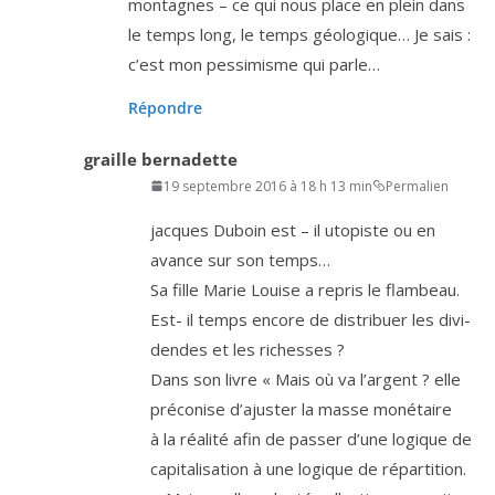
mon­tagnes – ce qui nous place en plein dans
le temps long, le temps géo­lo­gique… Je sais :
c’est mon pes­si­misme qui parle…
Répondre
graille bernadette
19 septembre 2016 à 18 h 13 min
Permalien
jacques Duboin est – il uto­piste ou en
avance sur son temps…
Sa fille Marie Louise a repris le flambeau.
Est- il temps encore de dis­tri­buer les divi­
dendes et les richesses ?
Dans son livre « Mais où va l’argent ? elle
pré­co­nise d’a­jus­ter la masse moné­taire
à la réa­li­té afin de pas­ser d’une logique de
capi­ta­li­sa­tion à une logique de répartition.