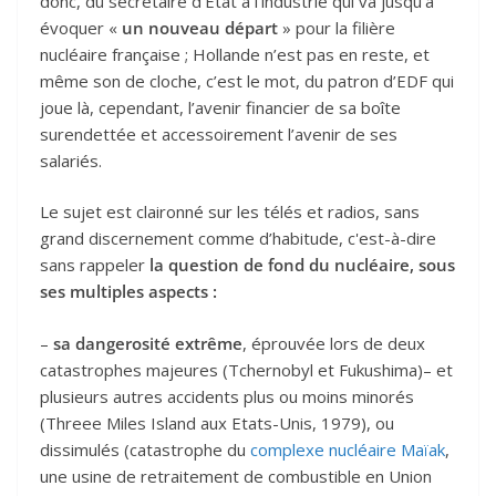
donc, du secrétaire d’État à l’industrie qui va jusqu’à
évoquer «
un nouveau départ
» pour la filière
nucléaire française ; Hollande n’est pas en reste, et
même son de cloche, c’est le mot, du patron d’EDF qui
joue là, cependant, l’avenir financier de sa boîte
surendettée et accessoirement l’avenir de ses
salariés.
Le sujet est claironné sur les télés et radios, sans
grand discernement comme d’habitude, c'est-à-dire
sans rappeler
la question de fond du nucléaire, sous
ses multiples aspects :
–
sa dangerosité extrême
, éprouvée lors de deux
catastrophes majeures (Tchernobyl et Fukushima)– et
plusieurs autres accidents plus ou moins minorés
(Threee Miles Island aux Etats-Unis, 1979), ou
dissimulés (catastrophe du
complexe nucléaire Maïak
,
une usine de retraitement de combustible en Union