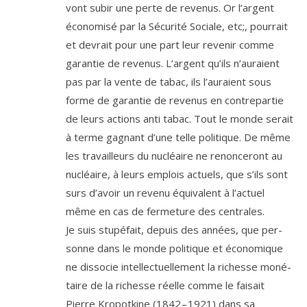
vont subir une perte de reve­nus. Or l’argent
éco­no­mi­sé par la Sécurité Sociale, etc;, pour­rait
et devrait pour une part leur reve­nir comme
garan­tie de reve­nus. L’argent qu’ils n’au­raient
pas par la vente de tabac, ils l’au­raient sous
forme de garan­tie de reve­nus en contre­par­tie
de leurs actions anti tabac. Tout le monde serait
à terme gagnant d’une telle poli­tique. De même
les tra­vailleurs du nucléaire ne renon­ce­ront au
nucléaire, à leurs emplois actuels, que s’ils sont
surs d’a­voir un reve­nu équi­valent à l’ac­tuel
même en cas de fer­me­ture des centrales.
Je suis stu­pé­fait, depuis des années, que per­
sonne dans le monde poli­tique et éco­no­mique
ne dis­so­cie intel­lec­tuel­le­ment la richesse moné­
taire de la richesse réelle comme le fai­sait
Pierre Kropotkine (
1842
–
1921
) dans sa