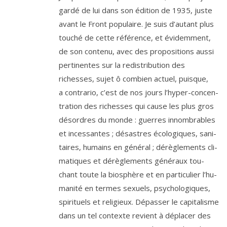
gar­dé de lui dans son édi­tion de
1935
, juste
avant le Front popu­laire. Je suis d’au­tant plus
tou­ché de cette réfé­rence, et évi­dem­ment,
de son conte­nu, avec des pro­po­si­tions aus­si
per­ti­nentes sur la redis­tri­bu­tion des
richesses, sujet ô com­bien actuel, puisque,
a contra­rio, c’est de nos jours l’hy­per-concen­
tra­tion des richesses qui cause les plus gros
désordres du monde : guerres innom­brables
et inces­santes ; désastres éco­lo­giques, sani­
taires, humains en géné­ral ; dérè­gle­ments cli­
ma­tiques et dérè­gle­ments géné­raux tou­
chant toute la bio­sphère et en par­ti­cu­lier l’hu­
ma­ni­té en termes sexuels, psy­cho­lo­giques,
spi­ri­tuels et reli­gieux. Dépasser le capi­ta­lisme
dans un tel contexte revient à dépla­cer des