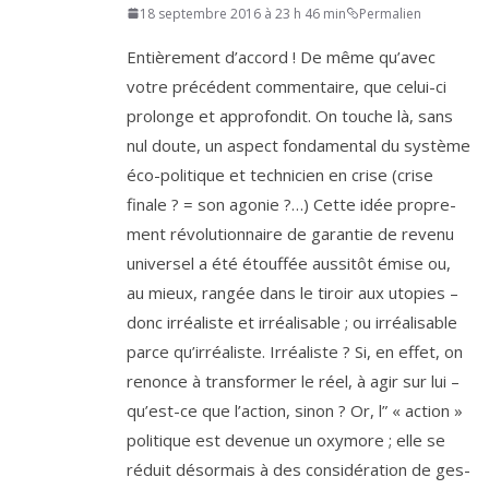
18 septembre 2016 à 23 h 46 min
Permalien
Entièrement d’ac­cord ! De même qu’a­vec
votre pré­cé­dent com­men­taire, que celui-ci
pro­longe et appro­fon­dit. On touche là, sans
nul doute, un aspect fon­da­men­tal du sys­tème
éco-poli­tique et tech­ni­cien en crise (crise
finale ? = son ago­nie ?…) Cette idée pro­pre­
ment révo­lu­tion­naire de garan­tie de reve­nu
uni­ver­sel a été étouf­fée aus­si­tôt émise ou,
au mieux, ran­gée dans le tiroir aux uto­pies –
donc irréa­liste et irréa­li­sable ; ou irréa­li­sable
parce qu’ir­réa­liste. Irréaliste ? Si, en effet, on
renonce à trans­for­mer le réel, à agir sur lui –
qu’est-ce que l’ac­tion, sinon ? Or, l” « action »
poli­tique est deve­nue un oxy­more ; elle se
réduit désor­mais à des consi­dé­ra­tion de ges­