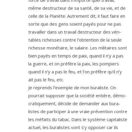
même des­truc­teur de sa san­té, de sa vie, et de
celle de la Planète. Autrement dit, il faut faire en
sorte que des gens soient payés pour ne pas
tra­vailler dans un tra­vail des­truc­teur des véri­
tables richesses contre l’ob­ten­tion de la seule
richesse moné­taire, le salaire. Les mili­taires sont
bien payés en temps de paix, quand il n’y a pas
la guerre, et on pré­fère la paix, les pom­piers
quand il n’y a pas le feu, et l’on pré­fère qu’il n’y
ait pas le feu, etc.
Je reprends l’exemple de mon bura­liste. On
pour­rait sup­po­ser que la socié­té entière, démo­
cra­ti­que­ment, décide de deman­der aux bura­
listes de par­ti­ci­per à une vraie pré­ven­tion contre
les méfaits du tabac. Dans le sys­tème capi­ta­liste
actuel, les bura­listes vont s’y oppo­ser car ils