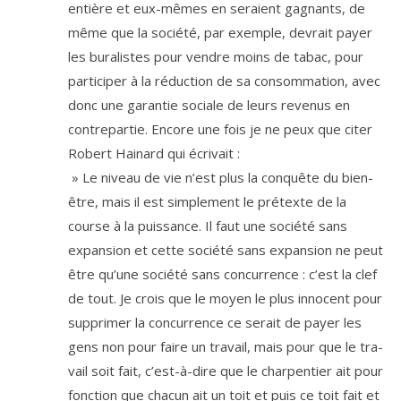
entière et eux-mêmes en seraient gagnants, de
même que la socié­té, par exemple, devrait payer
les bura­listes pour vendre moins de tabac, pour
par­ti­ci­per à la réduc­tion de sa consom­ma­tion, avec
donc une garan­tie sociale de leurs reve­nus en
contre­par­tie. Encore une fois je ne peux que citer
Robert Hainard qui écrivait :
» Le niveau de vie n’est plus la conquête du bien-
être, mais il est sim­ple­ment le pré­texte de la
course à la puis­sance. Il faut une socié­té sans
expan­sion et cette socié­té sans expan­sion ne peut
être qu’une socié­té sans concur­rence : c’est la clef
de tout. Je crois que le moyen le plus inno­cent pour
sup­pri­mer la concur­rence ce serait de payer les
gens non pour faire un tra­vail, mais pour que le tra­
vail soit fait, c’est-à-dire que le char­pen­tier ait pour
fonc­tion que cha­cun ait un toit et puis ce toit fait et