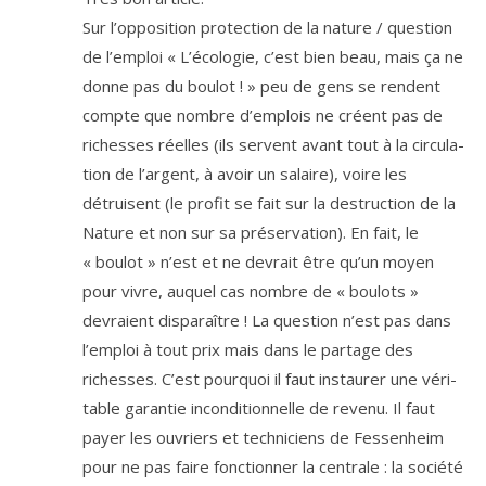
Sur l’op­po­si­tion pro­tec­tion de la nature /​ ques­tion
de l’emploi « L’écologie, c’est bien beau, mais ça ne
donne pas du bou­lot ! » peu de gens se rendent
compte que nombre d’emplois ne créent pas de
richesses réelles (ils servent avant tout à la cir­cu­la­
tion de l’argent, à avoir un salaire), voire les
détruisent (le pro­fit se fait sur la des­truc­tion de la
Nature et non sur sa pré­ser­va­tion). En fait, le
« bou­lot » n’est et ne devrait être qu’un moyen
pour vivre, auquel cas nombre de « bou­lots »
devraient dis­pa­raître ! La ques­tion n’est pas dans
l’emploi à tout prix mais dans le par­tage des
richesses. C’est pour­quoi il faut ins­tau­rer une véri­
table garan­tie incon­di­tion­nelle de reve­nu. Il faut
payer les ouvriers et tech­ni­ciens de Fessenheim
pour ne pas faire fonc­tion­ner la cen­trale : la socié­té