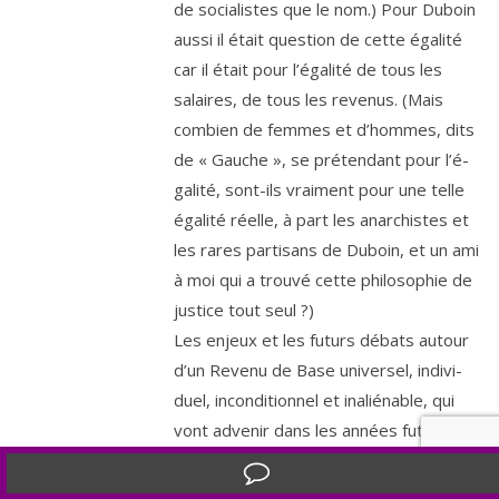
de socia­listes que le nom.) Pour Duboin
aus­si il était ques­tion de cette éga­li­té
car il était pour l’é­ga­li­té de tous les
salaires, de tous les reve­nus. (Mais
com­bien de femmes et d’hommes, dits
de « Gauche », se pré­ten­dant pour l’é­
ga­li­té, sont-ils vrai­ment pour une telle
éga­li­té réelle, à part les anar­chistes et
les rares par­ti­sans de Duboin, et un ami
à moi qui a trou­vé cette phi­lo­so­phie de
jus­tice tout seul ?)
Les enjeux et les futurs débats autour
d’un Revenu de Base uni­ver­sel, indi­vi­
duel, incon­di­tion­nel et inalié­nable, qui
vont adve­nir dans les années futures
(c’est obli­gé) amènent à repo­ser la
Translate »
ques­tion d’une éco­no­mie dis­tri­bu­tive