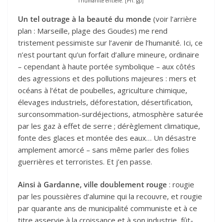
l'humanité entière. [Ph. gp]
Un tel outrage à la beauté du monde
(voir l’arrière
plan : Marseille, plage des Goudes) me rend
tristement pessimiste sur l’avenir de l’humanité. Ici, ce
n’est pourtant qu’un forfait d’allure mineure, ordinaire
– cependant à haute portée symbolique – aux côtés
des agressions et des pollutions majeures : mers et
océans à l’état de poubelles, agriculture chimique,
élevages industriels, déforestation, désertification,
surconsommation-surdéjections, atmosphère saturée
par les gaz à effet de serre ; dérèglement climatique,
fonte des glaces et montée des eaux… Un désastre
amplement amorcé – sans même parler des folies
guerrières et terroristes. Et j’en passe.
Ainsi à Gardanne, ville doublement rouge
: rougie
par les poussières d’alumine qui la recouvre, et rougie
par quarante ans de municipalité communiste et à ce
titre asservie à la croissance et à son industrie, fût-