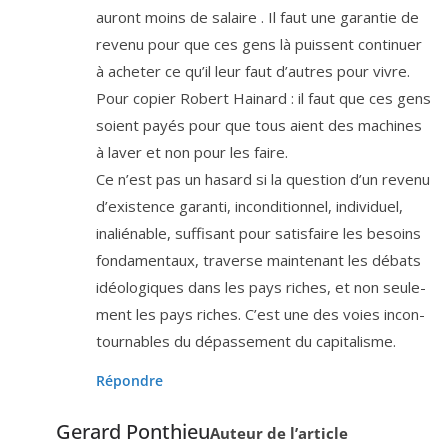
auront moins de salaire . Il faut une garan­tie de
reve­nu pour que ces gens là puissent conti­nuer
à ache­ter ce qu’il leur faut d’autres pour vivre.
Pour copier Robert Hainard : il faut que ces gens
soient payés pour que tous aient des machines
à laver et non pour les faire.
Ce n’est pas un hasard si la ques­tion d’un reve­nu
d’exis­tence garan­ti, incon­di­tion­nel, indi­vi­duel,
inalié­nable, suf­fi­sant pour satis­faire les besoins
fon­da­men­taux, tra­verse main­te­nant les débats
idéo­lo­giques dans les pays riches, et non seule­
ment les pays riches. C’est une des voies incon­
tour­nables du dépas­se­ment du capitalisme.
Répondre
Gerard Ponthieu
Auteur de l’article