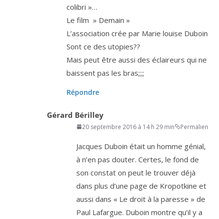
colibri »…
Le film » Demain »
L’association crée par Marie louise Duboin
Sont ce des utopies??
Mais peut être aus­si des éclai­reurs qui ne
baissent pas les bras;;;;
Répondre
Gérard Bérilley
20 septembre 2016 à 14 h 29 min
Permalien
Jacques Duboin était un homme génial,
à n’en pas dou­ter. Certes, le fond de
son constat on peut le trou­ver déjà
dans plus d’une page de Kropotkine et
aus­si dans « Le droit à la paresse » de
Paul Lafargue. Duboin montre qu’il y a