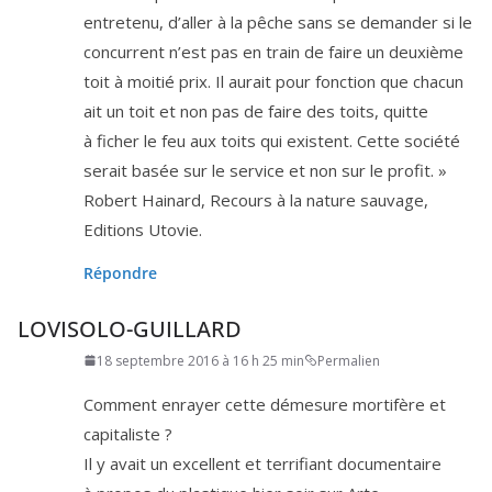
entre­te­nu, d’aller à la pêche sans se deman­der si le
concur­rent n’est pas en train de faire un deuxième
toit à moi­tié prix. Il aurait pour fonc­tion que cha­cun
ait un toit et non pas de faire des toits, quitte
à ficher le feu aux toits qui existent. Cette socié­té
serait basée sur le ser­vice et non sur le profit. »
Robert Hainard, Recours à la nature sau­vage,
Editions Utovie.
Répondre
LOVISOLO-GUILLARD
18 septembre 2016 à 16 h 25 min
Permalien
Comment enrayer cette déme­sure mor­ti­fère et
capitaliste ?
Il y avait un excellent et ter­ri­fiant docu­men­taire