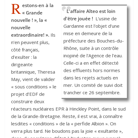
R
estons-en à la
L'affaire Alteo est loin
« Grande
d'être jouée !
L'usine de
nouvelle ! », la «
Gardanne est l'objet d'une
nouvelle
mise en demeure de la
extraordinaire! ».
Ils
préfecture des Bouches-du-
n’en peuvent plus,
Rhône, suite à un contrôle
côté français,
inopiné de l'Agence de l'eau.
d’exulter : la
Celle-ci a en effet détecté
dirigeante
des effluents hors normes
britannique, Theresa
dans les rejets actuels en
May, vient de valider
mer. Un comité de suivi doit
« sous conditions » le
trancher ce 26 septembre.
projet d’EDF de
construire deux
réacteurs nucléaires EPR à Hinckley Point, dans le sud
de la Grande-Bretagne. Reste, il est vrai, à connaître
lesdites « conditions » de la « perfide Albion ». On
verra plus tard. Ne boudons pas la joie « exultante »,