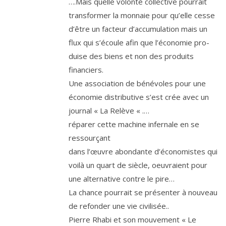
….Mais quelle volon­té col­lec­tive pour­rait
trans­for­mer la mon­naie pour qu’elle cesse
d’être un fac­teur d’ac­cu­mu­la­tion mais un
flux qui s’é­coule afin que l’é­co­no­mie pro­
duise des biens et non des pro­duits
financiers.
Une asso­cia­tion de béné­voles pour une
éco­no­mie dis­tri­bu­tive s’est crée avec un
jour­nal « La Relève « .…
répa­rer cette machine infer­nale en se
ressourçant
dans l’œuvre abon­dante d’é­co­no­mistes qui
voi­là un quart de siècle, oeu­vraient pour
une alter­na­tive contre le pire…
La chance pour­rait se pré­sen­ter à nou­veau
de refon­der une vie civilisée..
Pierre Rhabi et son mou­ve­ment « Le