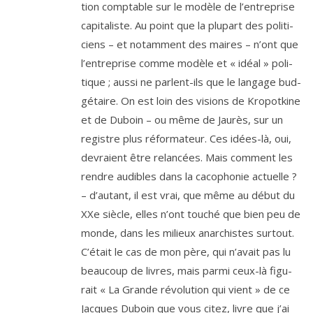
tion comp­table sur le modèle de l’en­tre­prise
capi­ta­liste. Au point que la plu­part des poli­ti­
ciens – et notam­ment des maires – n’ont que
l’en­tre­prise comme modèle et « idéal » poli­
tique ; aus­si ne parlent-ils que le lan­gage bud­
gé­taire. On est loin des visions de Kropotkine
et de Duboin – ou même de Jaurès, sur un
registre plus réfor­ma­teur. Ces idées-là, oui,
devraient être relan­cées. Mais com­ment les
rendre audibles dans la caco­pho­nie actuelle ?
– d’au­tant, il est vrai, que même au début du
XXe siècle, elles n’ont tou­ché que bien peu de
monde, dans les milieux anar­chistes sur­tout.
C’était le cas de mon père, qui n’a­vait pas lu
beau­coup de livres, mais par­mi ceux-là figu­
rait « La Grande révo­lu­tion qui vient » de ce
Jacques Duboin que vous citez, livre que j’ai