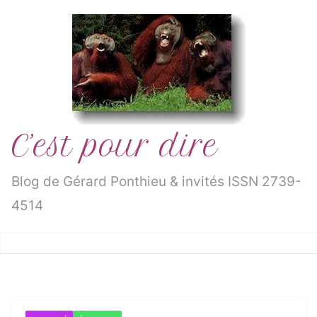
Passer
au
contenu
C’est pour dire
Blog de Gérard Ponthieu & invités ISSN 2739-
4514