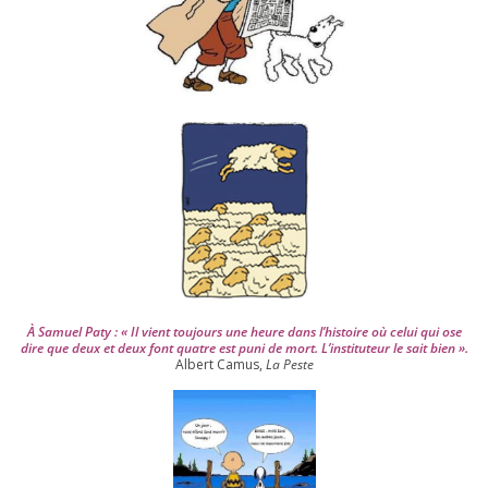
e
p
u
i
s
2
0
0
4
À Samuel Paty : « Il vient tou­jours une heure dans l’his­toire où celui qui ose
dire que deux et deux font quatre est puni de mort. L’instituteur le sait bien ».
Albert Camus,
La Peste