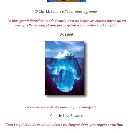
© Ch.- M. Schulz (
cli­quer pour agran­dir
)
Le plus grand dérè­gle­ment de l’es­prit, c’est de croire les choses parce qu’on
veut qu’elles soient, et non parce qu’on a vu qu’elles sont en effet.
Bossuet
La réa­lité vraie n’est jamais la plus mani­feste
.
Claude Lévi-Strauss
Tout ce qui était direc­te­ment vécu s’est éloi­gné
dans une repré­sen­ta­tion.