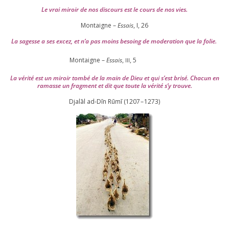
Le vrai miroir de nos dis­cours est le cours de nos vies.
Montaigne –
Essais
, I,
26
La sagesse a ses excez, et n’a pas moins besoing de mode­ra­tion que la folie.
Montaigne –
Essais
,
,
5
III
La véri­té est un miroir tom­bé de la main de Dieu et qui s’est bri­sé. Chacun en
ramasse un frag­ment et dit que toute la véri­té s’y trouve.
Djalāl ad-Dīn Rūmī (
1207
–
1273
)