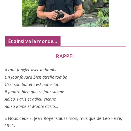
Et ainsi va le monde…
RAPPEL
A tant jon­gler avec la bombe
Un jour fau­dra bien qu’elle tombe
C’est son but et c’est notre lot…
Il fau­dra bien que ce jour vienne
Adieu, Paris et adieu Vienne
Adieu Rome et Monte-Carlo…
« Nous deux », Jean-Roger Caussimon, musique de Léo Ferré,
1961
.