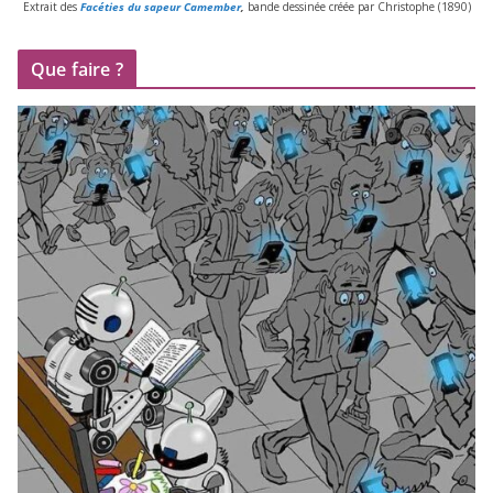
Extrait des
Facéties du sapeur Camember
,
bande des­si­née créée par Christophe (
1890
)
Que faire ?