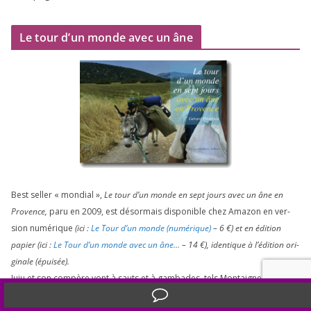
Le tour d’un monde avec un âne
Best sel­ler « mon­dial »,
Le tour d’un monde en sept jours avec un âne en
Provence,
paru en
2009
, est désor­mais dis­po­nible chez Amazon en ver­
sion numé­rique
(ici :
Le Tour d’un monde (numé­rique)
–
6
€) et en édi­tion
papier (ici :
Le Tour d’un monde avec un âne…
–
14
€), iden­tique à l’é­di­tion ori­
gi­nale (épui­sée).
Juju et son com­père vont à sauts et à gam­bades, tels Montaigne et La
Boétie, dans le val­lon­ne­ment de leurs pen­sées et de leur ami­tié. De l’un
Translate »