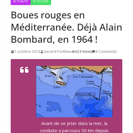
ACTUALITÉ
ÉCOLOGIE
Boues rouges en
Méditerranée. Déjà Alain
Bombard, en
1964
!
1 octobre 2016
Gerard Ponthieu
624 Views
4 Comments
Avant de se jeter dans la mer, la
conduite a parcouru 50 km depuis