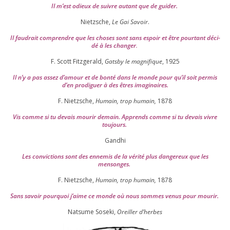
Il m’est odieux de suivre autant que de gui­der
.
Nietzsche,
Le Gai Savoir
.
Il fau­drait com­prendre que les choses sont sans espoir et être pour­tant déci­
dé à les chan­ger
.
F. Scott Fitzgerald,
Gatsby le magni­fique
,
1925
Il n’y a pas assez d’a­mour et de bon­té dans le monde pour qu’il soit per­mis
d’en pro­di­guer à des êtres imaginaires.
F. Nietzsche,
Humain, trop humain,
1878
Vis comme si tu devais mou­rir demain. Apprends comme si tu devais vivre
toujours.
Gandhi
Les convic­tions sont des enne­mis de la véri­té plus dan­ge­reux que les
mensonges.
F. Nietzsche,
Humain, trop humain,
1878
Sans savoir pour­quoi j’aime ce monde où nous sommes venus pour mourir.
Natsume Soseki,
Oreiller d’herbes