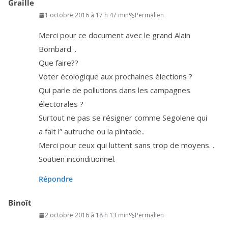
Graille
1 octobre 2016 à 17 h 47 min
Permalien
Merci pour ce docu­ment avec le grand Alain
Bombard. .
Que faire??
Voter éco­lo­gique aux pro­chaines élections ?
Qui parle de pol­lu­tions dans les cam­pagnes
électorales ?
Surtout ne pas se rési­gner comme Segolene qui
a fait l” autruche ou la pintade..
Merci pour ceux qui luttent sans trop de moyens. .
Soutien inconditionnel.
Répondre
Binoît
2 octobre 2016 à 18 h 13 min
Permalien