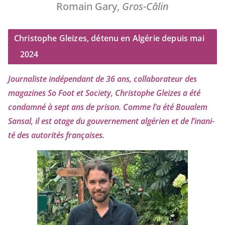
Romain Gary,
Gros-Câlin
Christophe Gleizes, détenu en Algérie depuis mai
2024
Journaliste indé­pen­dant de
36
ans, col­la­bo­ra­teur des
maga­zines So Foot et Society, Christophe Gleizes
a été
condam­né à sept ans de pri­son. Comme l’a été Boualem
Sansal, il est otage du gou­ver­ne­ment algé­rien et de l’i­na­ni­
té des auto­ri­tés françaises.