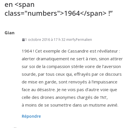
en <span
class="numbers">1964</span> !
”
Gian
1 octobre 2016 à 17 h 32 min
Permalien
1964
! Cet exemple de Cassandre est révé­la­teur :
aler­ter dra­ma­ti­que­ment ne sert à rien, sinon atti­rer
sur soi de la com­pas­sion sté­rile voire de l’a­ver­sion
sourde, par tous ceux qui, effrayés par ce dis­cours
de mise en garde, sont ren­voyés à l’im­puis­sance
face au désastre. Je ne vois pas d’autre voie que
celle des drones ano­nymes char­gés de
,
TNT
à moins de se sou­mettre dans un mutisme aviné.
Répondre