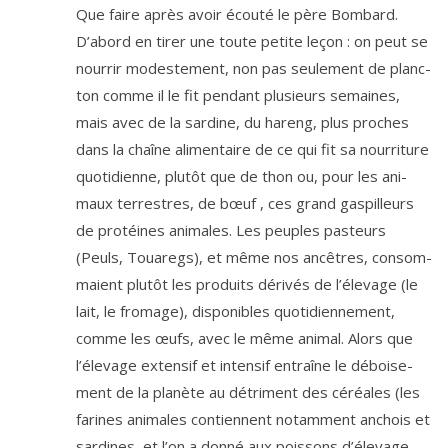
Que faire après avoir écou­té le père Bombard.
D’abord en tirer une toute petite leçon : on peut se
nour­rir modes­te­ment, non pas seule­ment de planc­
ton comme il le fit pen­dant plu­sieurs semaines,
mais avec de la sar­dine, du hareng, plus proches
dans la chaîne ali­men­taire de ce qui fit sa nour­ri­ture
quo­ti­dienne, plu­tôt que de thon ou, pour les ani­
maux ter­restres, de bœuf , ces grand gas­pilleurs
de pro­téines ani­males. Les peuples pas­teurs
(Peuls, Touaregs), et même nos ancêtres, consom­
maient plu­tôt les pro­duits déri­vés de l’é­le­vage (le
lait, le fro­mage), dis­po­nibles quo­ti­dien­ne­ment,
comme les œufs, avec le même ani­mal. Alors que
l’é­le­vage exten­sif et inten­sif entraîne le déboi­se­
ment de la pla­nète au détri­ment des céréales (les
farines ani­males contiennent notam­ment anchois et
sar­dines, et l’on a don­né aux pois­sons d’é­le­vage