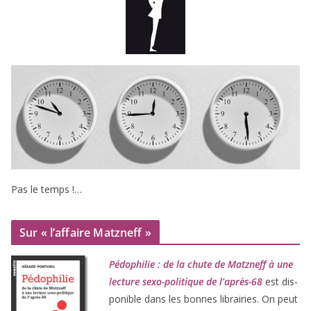
Pas le temps !…
Sur « l’affaire Matzneff »
Pédophilie : de la chute de Matzneff à une
lec­ture sexo-poli­tique de l’après-
68
est dis­
po­nible dans les bonnes librai­ries. On peut