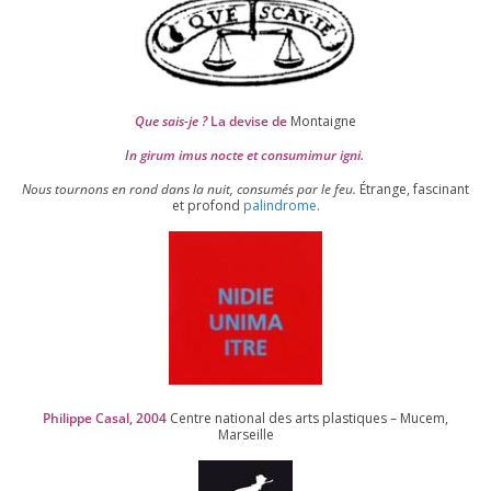
Que sais-je ?
La devise de
Montaigne
In girum imus nocte et consu­mi­mur igni.
Nous tour­nons en rond dans la nuit, consu­més par le feu.
Étrange, fas­ci­nant
et pro­fond
palin­drome
.
Philippe Casal,
2004
Centre natio­nal des arts plas­tiques – Mucem,
Marseille