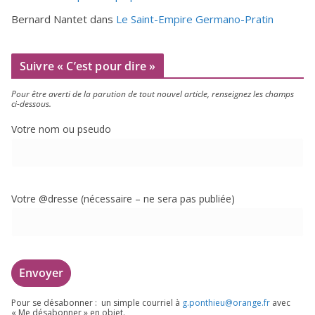
Bernard Nantet
dans
Le Saint-Empire Germano-Pratin
Suivre « C’est pour dire »
Pour être aver­ti de la paru­tion de tout nou­vel article, ren­sei­gnez les champs
ci-dessous.
Votre nom ou pseudo
Votre @dresse (néces­saire – ne sera pas publiée)
Pour se désa­bon­ner : un simple cour­riel à
g.​ponthieu@​orange.​fr
avec
« Me désa­bon­ner » en objet.