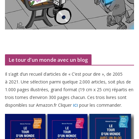
Le tour d’un monde avec un blog
Il s’agit d’un recueil d’ar­ticles de « C’est pour dire », de
2005
à
2021
. Une sélec­tion par­mi quelque
2
.
000
articles, soit plus de
1
.
000
pages illus­trées, grand for­mat (
19
cm x
25
cm) répar­tis en
trois tomes d’environ
300
pages cha­cun. Ces trois livres sont
dis­po­nibles sur Amazon​.fr Cliquer
pour les commander.
ICI