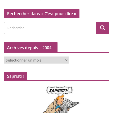
Rechercher dans « C’est pour dire »
Archives depuis
2004
A
r
c
Sapristi !
h
i
v
e
s
d