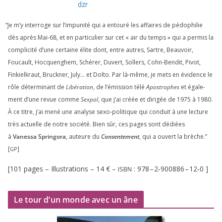
dzr
“
Je m’y inter­roge sur l’impunité qui a entou­ré les affaires de pédo­phi­lie
dès après Mai-
68
, et en par­ti­cu­lier sur cet « air du temps » qui a per­mis la
com­pli­ci­té d’une cer­taine élite dont, entre autres, Sartre, Beauvoir,
Foucault, Hocquenghem, Schérer, Duvert, Sollers, Cohn-Bendit, Pivot,
Finkielkraut, Bruckner, July… et Dolto. Par là-même, je mets en évi­dence le
rôle déter­mi­nant de
Libération
, de l’émission télé
Apostrophes
et éga­le­
ment d’une revue comme
Sexpol
, que j’ai créée et diri­gée de
1975
à
1980
.
À ce titre, j’ai mené une ana­lyse sexo-poli­tique qui conduit à une lec­ture
très actuelle de notre socié­té. Bien sûr, ces pages sont dédiées
à
Vanessa Springora
, auteure du
Consentement
, qui a ouvert la brèche.”
[
]
GP
[
101
pages – Illustrations –
14
€ –
:
978
–
2
‑
900886
–
12
‑
0
]
ISBN
Le tour d’un monde avec un âne