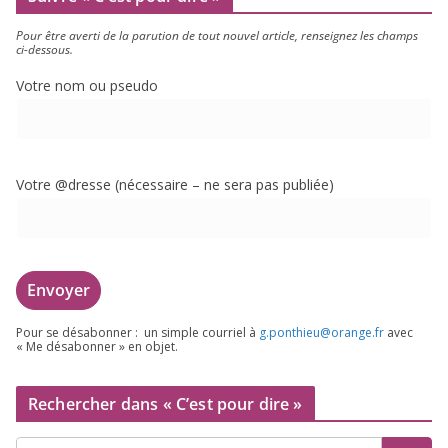
Pour être aver­ti de la paru­tion de tout nou­vel article, ren­sei­gnez les champs
ci-dessous.
Votre nom ou pseudo
Votre @dresse (néces­saire – ne sera pas publiée)
Pour se désa­bon­ner : un simple cour­riel à
g.​ponthieu@​orange.​fr
avec
« Me désa­bon­ner » en objet.
Rechercher dans « C’est pour dire »