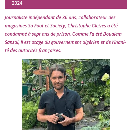
2024
Journaliste indé­pen­dant de
36
ans, col­la­bo­ra­teur des
maga­zines So Foot et Society, Christophe Gleizes
a été
condam­né à sept ans de pri­son. Comme l’a été Boualem
Sansal, il est otage du gou­ver­ne­ment algé­rien et de l’i­na­ni­
té des auto­ri­tés françaises.