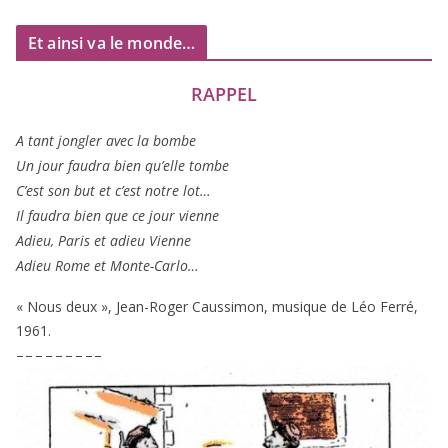
Et ainsi va le monde…
RAPPEL
A tant jon­gler avec la bombe
Un jour fau­dra bien qu’elle tombe
C’est son but et c’est notre lot…
Il fau­dra bien que ce jour vienne
Adieu, Paris et adieu Vienne
Adieu Rome et Monte-Carlo…
« Nous deux », Jean-Roger Caussimon, musique de Léo Ferré,
1961
.
– – – – – – – – –