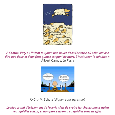
s
2
0
0
4
À Samuel Paty : « Il vient tou­jours une heure dans l’his­toire où celui qui ose
dire que deux et deux font quatre est puni de mort. L’instituteur le sait bien ».
Albert Camus,
La Peste
© Ch.- M. Schulz (
cli­quer pour agran­dir
)
Le plus grand dérè­gle­ment de l’es­prit, c’est de croire les choses parce qu’on
veut qu’elles soient, et non parce qu’on a vu qu’elles sont en effet.