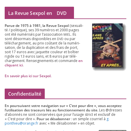
La Revue Sexpol en
DVD
Parue de
1975
à
1981
, la Revue Sex­pol
(sexua­li­
té /​ poli­tique), ses
39
numé­ros et
2000
pages
ont été numé­ri­sés par l’as­so­cia­tion
. Ils
MIEL
sont désor­mais dis­po­nibles en
ou par
DVD
télé­char­ge­ment, au prix coû­tant de la numé­ri­
sa­tion, de la dupli­ca­tion et des frais de port,
soit
17
euros avec jaquette cou­leur et boî­tier
rigide ou
13
euros sans, et
8
euros par télé­
char­ge­ment. Ren­sei­gne­ments et com­mande
en
cli­quant ici
.
En savoir plus ici sur Sexpol
.
Confidentialité
En pour­sui­vant votre navi­ga­tion sur « C’est pour dire », vous accep­tez
l’utilisation des tra­ceurs liés au fonc­tion­ne­ment du site.
Les @dresses
d’a­bon­nés ne sont conser­vées que pour l’u­sage strict et exclu­sif de
« C’est pour dire ».
Pour se désa­bon­ner
: un simple cour­riel à
g.​
ponthieu@​orange.​fr
avec « Me désa­bon­ner » en objet.