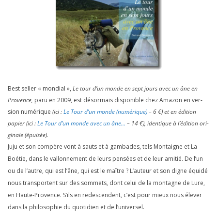
Best sel­ler « mon­dial »,
Le tour d’un monde en sept jours avec un âne en
Provence,
paru en
2009
, est désor­mais dis­po­nible chez Amazon en ver­
sion numé­rique
(ici :
Le Tour d’un monde (numé­rique)
–
6
€) et en édi­tion
papier (ici :
Le Tour d’un monde avec un âne…
–
14
€), iden­tique à l’é­di­tion ori­
gi­nale (épui­sée).
Juju et son com­père vont à sauts et à gam­bades, tels Montaigne et La
Boétie, dans le val­lon­ne­ment de leurs pen­sées et de leur ami­tié. De l’un
ou de l’autre, qui est l’âne, qui est le maître ? L’auteur et son digne équi­dé
nous trans­portent sur des som­mets, dont celui de la mon­tagne de Lure,
en Haute-Provence. S’ils en redes­cendent, c’est pour mieux nous éle­ver
dans la phi­lo­so­phie du quo­ti­dien et de l’universel.