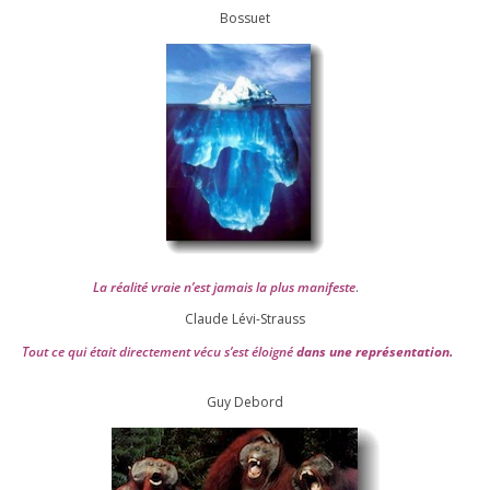
Bossuet
La réa­lité vraie n’est jamais la plus mani­feste
.
Claude Lévi-Strauss
Tout ce qui était direc­te­ment vécu s’est éloi­gné
dans une repré­sen­ta­tion.
Guy Debord