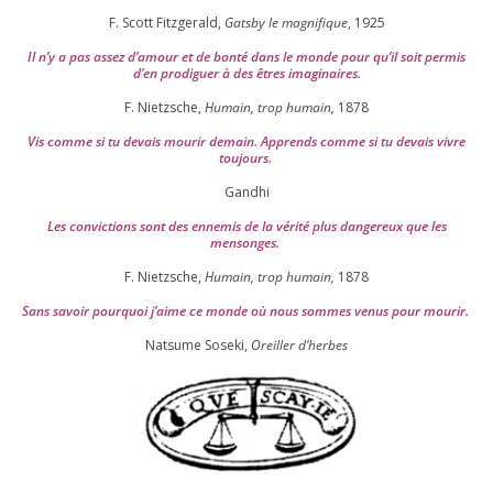
F. Scott Fitzgerald,
Gatsby le magni­fique
,
1925
Il n’y a pas assez d’a­mour et de bon­té dans le monde pour qu’il soit per­mis
d’en pro­di­guer à des êtres imaginaires.
F. Nietzsche,
Humain, trop humain,
1878
Vis comme si tu devais mou­rir demain. Apprends comme si tu devais vivre
toujours.
Gandhi
Les convic­tions sont des enne­mis de la véri­té plus dan­ge­reux que les
mensonges.
F. Nietzsche,
Humain, trop humain,
1878
Sans savoir pour­quoi j’aime ce monde où nous sommes venus pour mourir.
Natsume Soseki,
Oreiller d’herbes