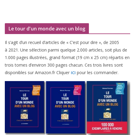
Le tour d’un monde avec un blog
Il s’agit d’un recueil d’ar­ticles de « C’est pour dire », de
2005
à
2021
. Une sélec­tion par­mi quelque
2
.
000
articles, soit plus de
1
.
000
pages illus­trées, grand for­mat (
19
cm x
25
cm) répar­tis en
trois tomes d’environ
300
pages cha­cun. Ces trois livres sont
dis­po­nibles sur Amazon​.fr Cliquer
pour les commander.
ICI