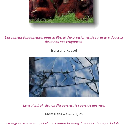
L’argument fon­da­men­tal pour la liber­té d’expression est le carac­tère dou­teux
de toutes nos croyances.
Ber­trand Russel
Le vrai miroir de nos dis­cours est le cours de nos vies.
Montaigne –
Essais
, I,
26
La sagesse a ses excez, et n’a pas moins besoing de mode­ra­tion que la folie.