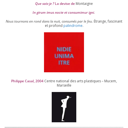
Que sais-je ?
La devise de
Montaigne
In girum imus nocte et consu­mi­mur igni.
Nous tour­nons en rond dans la nuit, consu­més par le feu.
Étrange, fas­ci­nant
et pro­fond
palin­drome
.
Philippe Casal,
2004
Centre natio­nal des arts plas­tiques – Mucem,
Marseille