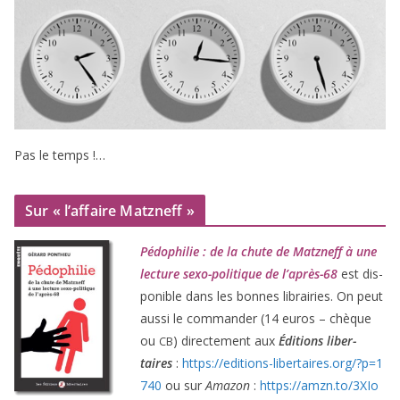
Pas le temps !…
Sur « l’affaire Matzneff »
Pédophilie : de la chute de Matzneff à une
lec­ture sexo-poli­tique de l’après-
68
est dis­
po­nible dans les bonnes librai­ries. On peut
aus­si le com­man­der (
14
euros – chèque
ou
) direc­te­ment aux
Éditions liber­
CB
taires
:
https://​edi​tions​-liber​taires​.org/​?​p​=​
1
740
ou sur
Amazon
:
https://​amzn​.to/​
3
​X​I​o​