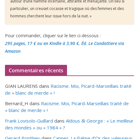
autour d’une flamme incertaine, attirante et menaçante. Un lieu si
particulier, un creuset cocasse et tragique où des femmes et des
hommes cherchent leur issue hors de la nuit. »
Pour commander, cliquer sur le lien ci-dessous :
295 pages, 17 €
ou en Kindle à 3,90 €
, Éd. Le Condottiere via
Amazon
Commentaires récents
GIAN LAURENS
dans
Racisme. Moi, Picard-Marseillais traité
de « blanc de merde » !
Bernard_H
dans
Racisme. Moi, Picard-Marseillais traité de
« blanc de merde » !
Frank Lovisolo-Guillard
dans
Aldous
George : « Le meilleur
&
des mondes » ou «
1984
» ?
Gerard Ponthieu
dans
Cannes. La Palme d’Or des valeureux