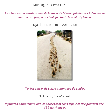
Montaigne –
Essais
,
,
5
III
La véri­té est un miroir tom­bé de la main de Dieu et qui s’est bri­sé. Chacun en
ramasse un frag­ment et dit que toute la véri­té s’y trouve.
Djalāl ad-Dīn Rūmī (
1207
–
1273
)
Il m’est odieux de suivre autant que de gui­der
.
Nietzsche,
Le Gai Savoir
.
Il fau­drait com­prendre que les choses sont sans espoir et être pour­tant déci­
dé à les chan­ger
.