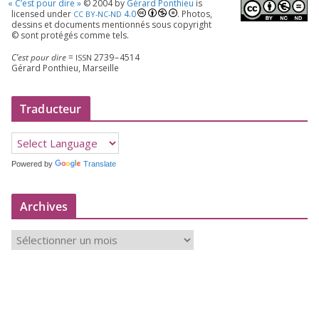
«
C’est pour dire »
©
2004
by
Gérard Ponthieu
is
licen­sed under
4
.
0
. Photos,
CC
BY-NC-ND
des­sins et docu­ments men­tion­nés sous copy­right
© sont pro­té­gés comme tels.
C’est pour dire
=
2739
–
4514
ISSN
Gérard Ponthieu, Marseille
Traducteur
Powered by
Translate
Archives
A
r
c
h
i