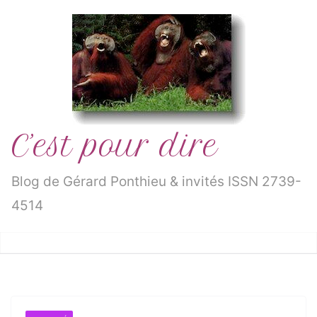
Passer
au
contenu
C’est pour dire
Blog de Gérard Ponthieu & invités ISSN 2739-
4514