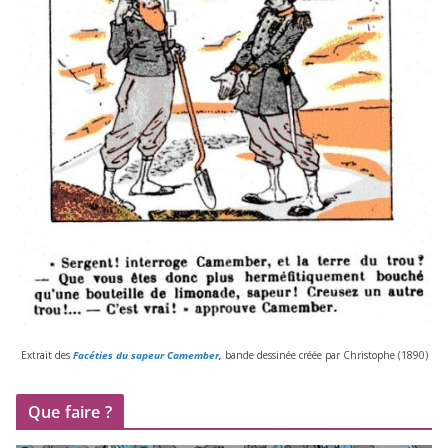
Extrait des
Facéties du sapeur Camember
,
bande des­si­née créée par Christophe (
1890
)
Que faire ?