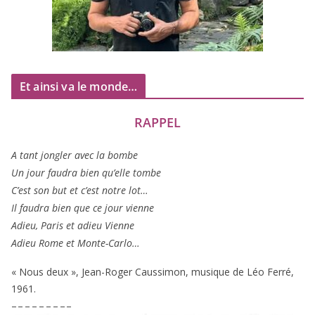
Et ainsi va le monde…
RAPPEL
A tant jon­gler avec la bombe
Un jour fau­dra bien qu’elle tombe
C’est son but et c’est notre lot…
Il fau­dra bien que ce jour vienne
Adieu, Paris et adieu Vienne
Adieu Rome et Monte-Carlo…
« Nous deux », Jean-Roger Caussimon, musique de Léo Ferré,
1961
.
– – – – – – – – –