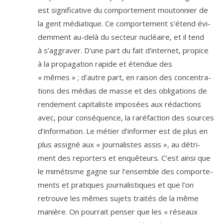
est signi­fi­ca­tive du com­por­te­ment mou­ton­nier de
la gent média­tique. Ce com­por­te­ment s’étend évi­
dem­ment au-delà du sec­teur nucléaire, et il tend
à s’aggraver. D’une part du fait d’internet, pro­pice
à la pro­pa­ga­tion rapide et éten­due des
« mêmes » ; d’autre part, en rai­son des concen­tra­
tions des médias de masse et des obli­ga­tions de
ren­de­ment capi­ta­liste impo­sées aux rédac­tions
avec, pour consé­quence, la raré­fac­tion des sources
d’information. Le métier d’informer est de plus en
plus assi­gné aux « jour­na­listes assis », au détri­
ment des repor­ters et enquê­teurs. C’est ain­si que
le mimé­tisme gagne sur l’ensemble des com­por­te­
ments et pra­tiques jour­na­lis­tiques et que l’on
retrouve les mêmes sujets trai­tés de la même
manière. On pour­rait pen­ser que les « réseaux