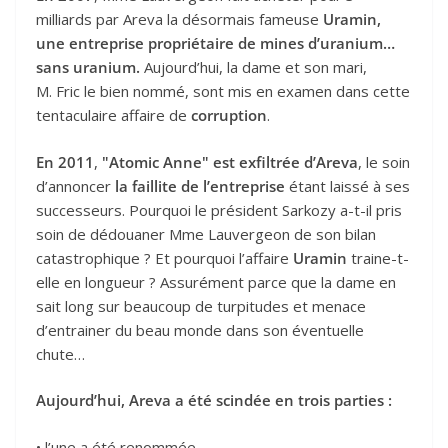
milliards par Areva la désormais fameuse
Uramin,
une entreprise propriétaire de mines d’uranium…
sans uranium.
Aujourd’hui, la dame et son mari,
M. Fric le bien nommé, sont mis en examen dans cette
tentaculaire affaire de
corruption
.
En 2011
,
"Atomic Anne" est exfiltrée d’Areva
, le soin
d’annoncer
la faillite de l’entreprise
étant laissé à ses
successeurs. Pourquoi le président Sarkozy a-t-il pris
soin de dédouaner Mme Lauvergeon de son bilan
catastrophique ? Et pourquoi l’affaire
Uramin
traine-t-
elle en longueur ? Assurément parce que la dame en
sait long sur beaucoup de turpitudes et menace
d’entrainer du beau monde dans son éventuelle
chute…
Aujourd’hui, Areva a été scindée en trois parties :
• l’une a été renommée