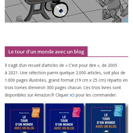
Le tour d’un monde avec un blog
Il s’agit d’un recueil d’ar­ticles de « C’est pour dire », de
2005
à
2021
. Une sélec­tion par­mi quelque
2
.
000
articles, soit plus de
1
.
000
pages illus­trées, grand for­mat (
19
cm x
25
cm) répar­tis en
trois tomes d’environ
300
pages cha­cun. Ces trois livres sont
dis­po­nibles sur Amazon​.fr Cliquer
pour les commander.
ICI