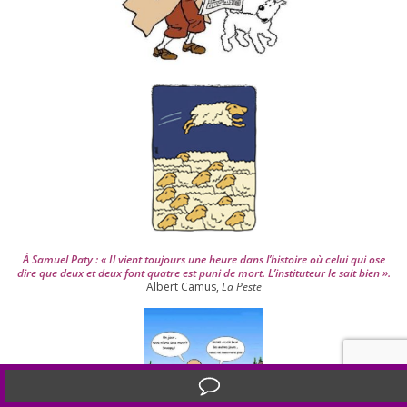
p
u
i
s
2
0
0
4
À Samuel Paty : « Il vient tou­jours une heure dans l’his­toire où celui qui ose
dire que deux et deux font quatre est puni de mort. L’instituteur le sait bien ».
Albert Camus,
La Peste
Translate »