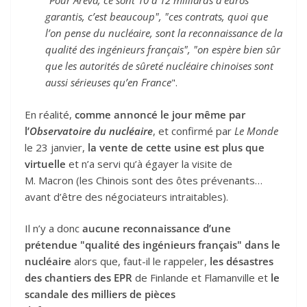
"
Pour Areva, ce sont 10 à 12 milliards d’euros
garantis, c’est beaucoup", "ces contrats, quoi que
l’on pense du nucléaire, sont la reconnaissance de la
qualité des ingénieurs français", "on espère bien sûr
que les autorités de sûreté nucléaire chinoises sont
aussi sérieuses qu’en France
".
En réalité,
comme annoncé le jour même par
l’
Observatoire du nucléaire
, et confirmé par
Le Monde
le 23 janvier,
la vente de cette usine est plus que
virtuelle
et n’a servi qu’à égayer la visite de
M. Macron (les Chinois sont des ôtes prévenants…
avant d’être des négociateurs intraitables).
Il n’y a donc
aucune reconnaissance d’une
prétendue "qualité des ingénieurs français" dans le
nucléaire
alors que, faut-il le rappeler,
les désastres
des chantiers des EPR
de Finlande et Flamanville et
le
scandale des milliers de pièces