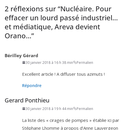
2 réflexions sur “
Nucléaire. Pour
effacer un lourd passé industriel…
et médiatique, Areva devient
Orano…
”
Bérilley Gérard
30 janvier 2018 à 16 h 38 min
Permalien
Excellent article ! A dif­fu­ser tous azimuts !
Répondre
Gerard Ponthieu
30 janvier 2018 à 19 h 44 min
Permalien
La liste des « cirages de pompes » éta­blie ici par
Stéphane Lhomme à pro­pos d’Anne Lauvergeon