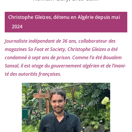
Christophe Gleizes, détenu en Algérie depuis mai
2024
Journaliste indé­pen­dant de
36
ans, col­la­bo­ra­teur des
maga­zines So Foot et Society, Christophe Gleizes
a été
condam­né à sept ans de pri­son. Comme l’a été Boualem
Sansal, il est otage du gou­ver­ne­ment algé­rien et de l’i­na­ni­
té des auto­ri­tés françaises.