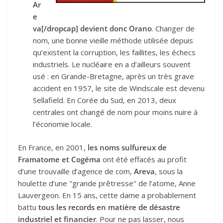
Ar
e
va[/dropcap] devient donc Orano
. Changer de
nom, une bonne vieille méthode utilisée depuis
qu’existent la corruption, les faillites, les échecs
industriels. Le nucléaire en a d’ailleurs souvent
usé : en Grande-Bretagne, après un très grave
accident en 1957, le site de Windscale est devenu
Sellafield. En Corée du Sud, en 2013, deux
centrales ont changé de nom pour moins nuire à
l’économie locale.
En France, en 2001,
les noms sulfureux de
Framatome et Cogéma
ont été effacés au profit
d’une trouvaille d’agence de com,
Areva
, sous la
houlette d’une "grande prêtresse" de l’atome, Anne
Lauvergeon. En 15 ans, cette dame a probablement
battu
tous les records en matière de désastre
industriel et financier
. Pour ne pas lasser, nous