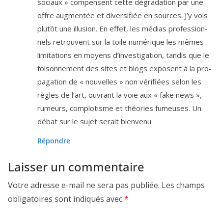
sociaux » com­pensent cette dégra­da­tion par une
offre aug­men­tée et diver­si­fiée en sources. J’y vois
plu­tôt une illu­sion. En effet, les médias pro­fes­sion­
nels retrouvent sur la toile numé­rique les mêmes
limi­ta­tions en moyens d’investigation, tan­dis que le
foi­son­ne­ment des sites et blogs exposent à la pro­
pa­ga­tion de « nou­velles » non véri­fiées selon les
règles de l’art, ouvrant la voie aux « fake news »,
rumeurs, com­plo­tisme et théo­ries fumeuses. Un
débat sur le sujet serait bienvenu.
Répondre
Laisser un commentaire
Votre adresse e-mail ne sera pas publiée.
Les champs
obligatoires sont indiqués avec
*