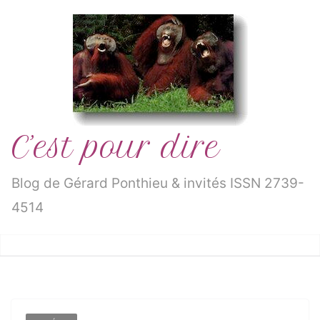
Passer
au
contenu
C’est pour dire
Blog de Gérard Ponthieu & invités ISSN 2739-
4514