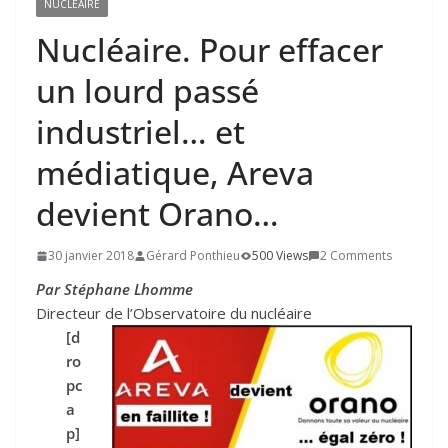
NUCLÉAIRE
Nucléaire. Pour effacer
un lourd passé
industriel… et
médiatique, Areva
devient Orano…
30 janvier 2018
Gérard Ponthieu
500 Views
2 Comments
Par Stéphane Lhomme
Directeur de l’Observatoire du nucléaire
[d
ro
pc
a
p]