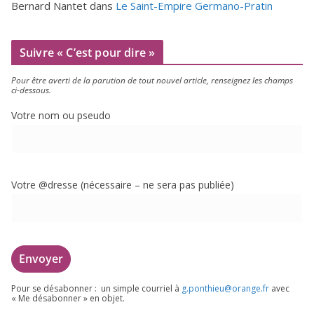
Bernard Nantet
dans
Le Saint-Empire Germano-Pratin
Suivre « C’est pour dire »
Pour être aver­ti de la paru­tion de tout nou­vel article, ren­sei­gnez les champs
ci-dessous.
Votre nom ou pseudo
Votre @dresse (néces­saire – ne sera pas publiée)
Pour se désa­bon­ner : un simple cour­riel à
g.​ponthieu@​orange.​fr
avec
« Me désa­bon­ner » en objet.