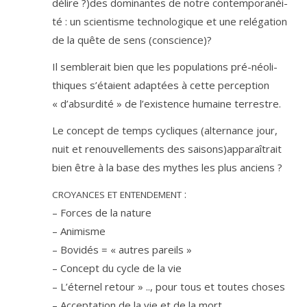
délire ?)des domi­nantes de notre contem­po­ra­néi­
té : un scien­tisme tech­no­lo­gique et une relé­ga­tion
de la quête de sens (conscience)?
Il sem­ble­rait bien que les popu­la­tions pré-néo­li­
thiques s’é­taient adap­tées à cette per­cep­tion
« d’ab­sur­di­té » de l’exis­tence humaine terrestre.
Le concept de temps cycliques (alter­nance jour,
nuit et renou­vel­le­ments des saisons)apparaîtrait
bien être à la base des mythes les plus anciens ?
:
CROYANCES
ET
ENTENDEMENT
– Forces de la nature
– Animisme
– Bovidés = « autres pareils »
– Concept du cycle de la vie
– L’éternel retour » .., pour tous et toutes choses
– Acceptation de la vie et de la mort