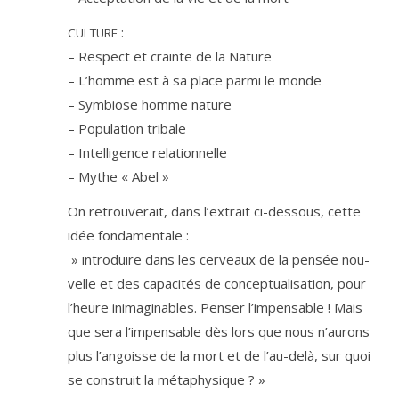
:
CULTURE
– Respect et crainte de la Nature
– L’homme est à sa place par­mi le monde
– Symbiose homme nature
– Population tribale
– Intelligence relationnelle
– Mythe « Abel »
On retrou­ve­rait, dans l’ex­trait ci-des­sous, cette
idée fondamentale :
» intro­duire dans les cer­veaux de la pen­sée nou­
velle et des capa­ci­tés de concep­tua­li­sa­tion, pour
l’heure inima­gi­nables. Pen­ser l’impensable ! Mais
que sera l’impensable dès lors que nous n’aurons
plus l’angoisse de la mort et de l’au-delà, sur quoi
se construit la métaphysique ? »