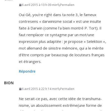
6 avril 2015 à 10 h 09 min
Permalien
Oui Gé, you’re right dans ta note
3
, le fameux
contre­sens « dar­wi­nisme social » est une insulte
faite à Darwin (comme l’a bien mon­tré P. Tort). Il
faut rem­pla­cer ce syn­tagme par un mot/​une
expres­sion plus adap­tée : je pro­pose « Selektion »,
mot alle­mand de sinistre mémoire, qui a le mérite
d’être com­pris par beau­coup de locu­teurs fran­çais
et étrangers.
Répondre
BION
6 avril 2015 à 22 h 14 min
Permalien
Ne serait-ce pas, avec cette idée de trans­hu­ma­
nisme, un abou­tis­se­ment extrême(une forme de