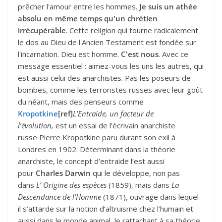
prêcher l'amour entre les hommes.
Je suis un athée
absolu en même temps qu'un chrétien
irrécupérable
. Cette religion qui tourne radicalement
le dos au Dieu de l'Ancien Testament est fondée sur
l'incarnation. Dieu est homme.
C'est nous
. Avec ce
message essentiel : aimez-vous les uns les autres, qui
est aussi celui des anarchistes. Pas les poseurs de
bombes, comme les terroristes russes avec leur goût
du néant, mais des penseurs comme
Kropotkine
[ref]
L’Entraide, un facteur de
l’évolution,
est un essai de l’écrivain anarchiste
russe Pierre Kropotkine paru durant son exil à
Londres en 1902. Déterminant dans la théorie
anarchiste, le concept d’entraide l’est aussi
pour
Charles Darwin
qui le développe, non pas
dans
L’ Origine des espèces
(1859), mais dans
La
Descendance de l’Homme
(1871), ouvrage dans lequel
il s’attarde sur la notion d’altruisme chez l’humain et
aussi dans le monde animal, le rattachant à sa théorie