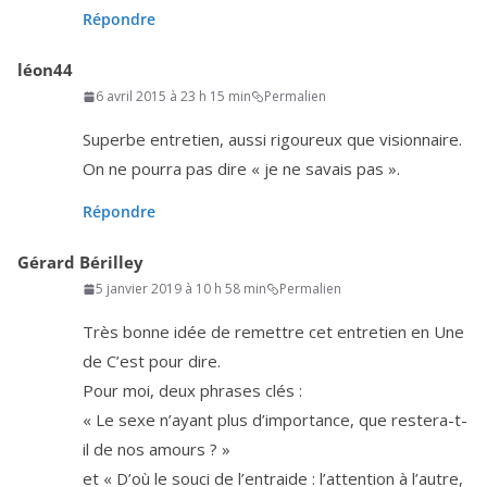
Répondre
léon44
6 avril 2015 à 23 h 15 min
Permalien
Superbe entre­tien, aus­si rigou­reux que vision­naire.
On ne pour­ra pas dire « je ne savais pas ».
Répondre
Gérard Bérilley
5 janvier 2019 à 10 h 58 min
Permalien
Très bonne idée de remettre cet entre­tien en Une
de C’est pour dire.
Pour moi, deux phrases clés :
« Le sexe n’ayant plus d’importance, que res­te­ra-t-
il de nos amours ? »
et « D’où le sou­ci de l’entraide : l’attention à l’autre,