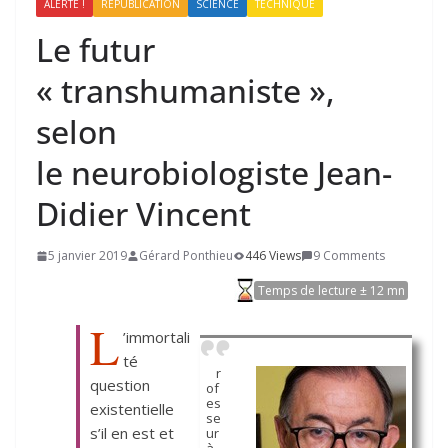
ALERTE !
REPUBLICATION
SCIENCE
TECHNIQUE
Le futur
« transhumaniste »,
selon
le neurobiologiste Jean-
Didier Vincent
5 janvier 2019
Gérard Ponthieu
446 Views
9 Comments
Temps de lecture ± 12 mn
L
’immortali
té
r
question
of
es
existentielle
se
s’il en est et
ur