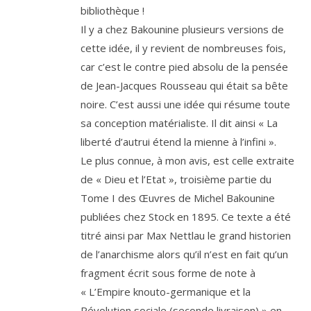
bibliothèque !
Il y a chez Bakounine plu­sieurs ver­sions de
cette idée, il y revient de nom­breuses fois,
car c’est le contre pied abso­lu de la pen­sée
de Jean-Jacques Rousseau qui était sa bête
noire. C’est aus­si une idée qui résume toute
sa concep­tion maté­ria­liste. Il dit ain­si « La
liber­té d’au­trui étend la mienne à l’infini ».
Le plus connue, à mon avis, est celle extraite
de « Dieu et l’Etat », troi­sième par­tie du
Tome I des Œuvres de Michel Bakounine
publiées chez Stock en
1895
. Ce texte a été
titré ain­si par Max Nettlau le grand his­to­rien
de l’a­nar­chisme alors qu’il n’est en fait qu’un
frag­ment écrit sous forme de note à
« L’Empire knou­to-ger­ma­nique et la
Révolution sociale (seconde livrai­son) » en