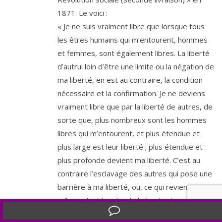
1871
. Le voici :
« Je ne suis vrai­ment libre que lorsque tous
les êtres humains qui m’en­tourent, hommes
et femmes, sont éga­le­ment libres. La liber­té
d’au­trui loin d’être une limite ou la néga­tion de
ma liber­té, en est au contraire, la condi­tion
néces­saire et la confir­ma­tion. Je ne deviens
vrai­ment libre que par la liber­té de autres, de
sorte que, plus nom­breux sont les hommes
libres qui m’en­tourent, et plus éten­due et
plus large est leur liber­té ; plus éten­due et
plus pro­fonde devient ma liber­té. C’est au
contraire l’es­cla­vage des autres qui pose une
bar­rière à ma liber­té, ou, ce qui revient au
même, c’est leur bes­tia­li­té qui est une néga­
tion de mon huma­ni­té parce que, encore une
Translate »