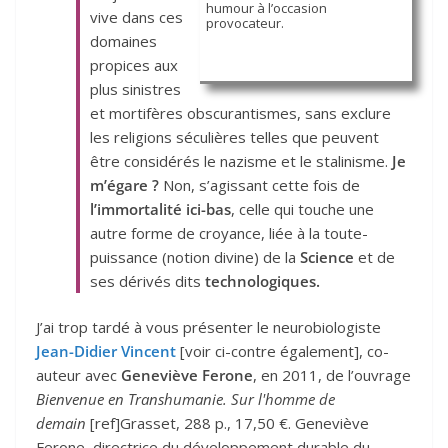
humour à l’occasion
vive dans ces
provocateur.
domaines
propices aux
plus sinistres
et mortifères obscurantismes, sans exclure
les religions séculières telles que peuvent
être considérés le nazisme et le stalinisme.
Je
m’égare ?
Non, s’agissant cette fois de
l’immortalité
ici-bas
, celle qui touche une
autre forme de croyance, liée à la toute-
puissance (notion divine) de la
Science
et de
ses dérivés dits
technologiques.
J’ai trop tardé à vous présenter le neurobiologiste
Jean-Didier Vincent
[voir ci-contre également], co-
auteur avec
Geneviève Ferone
, en 2011, de l’ouvrage
Bienvenue en Transhumanie. Sur l'homme de
demain
[ref]Grasset, 288 p., 17,50 €. Geneviève
Ferone, directrice du développement durable du