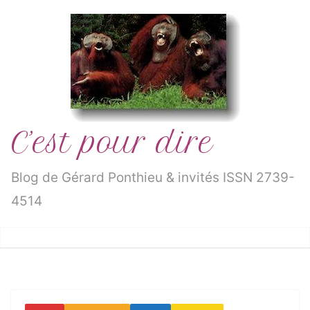
Passer
au
contenu
C’est pour dire
Blog de Gérard Ponthieu & invités ISSN 2739-
4514