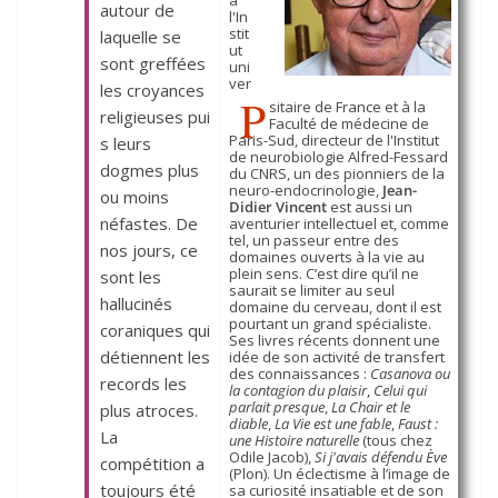
à
autour de
l'In
stit
laquelle se
ut
sont greffées
uni
ver
les croyances
P
sitaire de France et à la
religieuses pui
Faculté de médecine de
Paris-Sud, directeur de l'Institut
s leurs
de neurobiologie Alfred-Fessard
dogmes plus
du CNRS, un des pionniers de la
neuro-endocrinologie,
Jean-
ou moins
Didier Vincent
est aussi un
néfastes. De
aventurier intellectuel et, comme
tel, un passeur entre des
nos jours, ce
domaines ouverts à la vie au
plein sens. C’est dire qu’il ne
sont les
saurait se limiter au seul
hallucinés
domaine du cerveau, dont il est
pourtant un grand spécialiste.
coraniques qui
Ses livres récents donnent une
détiennent les
idée de son activité de transfert
des connaissances :
Casanova ou
records les
la contagion du plaisir
,
Celui qui
parlait presque
,
La Chair et le
plus atroces.
diable
,
La Vie est une fable
,
Faust :
La
une Histoire naturelle
(tous chez
Odile Jacob),
Si j'avais défendu Ève
compétition a
(Plon). Un éclectisme à l’image de
toujours été
sa curiosité insatiable et de son