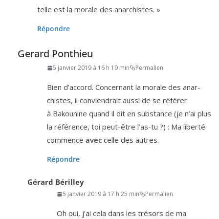
telle est la morale des anarchistes. »
Répondre
Gerard Ponthieu
5 janvier 2019 à 16 h 19 min
Permalien
Bien d’ac­cord. Concernant la morale des anar­
chistes, il convien­drait aus­si de se réfé­rer
à Bakounine quand il dit en sub­stance (je n’ai plus
la réfé­rence, toi peut-être l’as-tu ?) : Ma liber­té
com­mence
avec
celle des autres.
Répondre
Gérard Bérilley
5 janvier 2019 à 17 h 25 min
Permalien
Oh oui, j’ai cela dans les tré­sors de ma