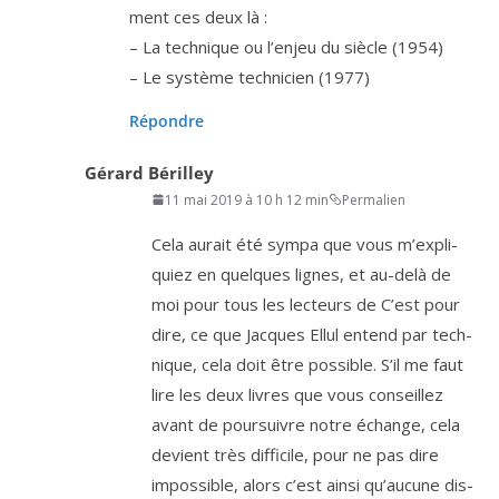
ment ces deux là :
– La tech­nique ou l’en­jeu du siècle (
1954
)
– Le sys­tème tech­ni­cien (
1977
)
Répondre
Gérard Bérilley
11 mai 2019 à 10 h 12 min
Permalien
Cela aurait été sym­pa que vous m’ex­pli­
quiez en quelques lignes, et au-delà de
moi pour tous les lec­teurs de C’est pour
dire, ce que Jacques Ellul entend par tech­
nique, cela doit être pos­sible. S’il me faut
lire les deux livres que vous conseillez
avant de pour­suivre notre échange, cela
devient très dif­fi­cile, pour ne pas dire
impos­sible, alors c’est ain­si qu’au­cune dis­