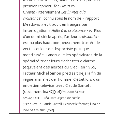
premier rapport,
The Limits to
Growth
(littéralement
Les limites à la
croissance
), connu sous le nom de
« rapport
Meadows »
et traduit en français par
l'interrogation
«
Halte à la croissance ?
». Plus
d'un demi-siècle après, l'ardeur
croissantiste
est au plus haut, pompeusement teintée de
vert – couleur de l'hypocrisie politique
mondialisée. Tandis que les spécialistes de la
spécialité tirent leurs clochettes d'alarme
(équivalent des alertes du Giec), en
1965,
l'acteur
Michel Simon
prédisait déjà la fin du
règne animal et de l'homme. C'était lors d'un
entretien télévisé avec Claude Santelli.
[document Ina ©][ref]
Émission
La nuit
écoute,
ORTF
-
Réalisateur
Jean de Nesle
;
Producteur
Claude Santelli.Excusez le format, l'Ina ne
livre pas mieux…[/ref]