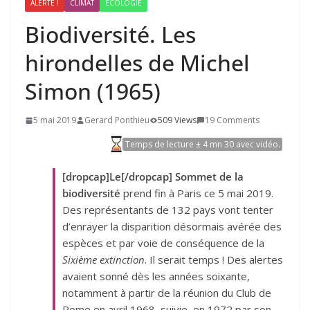
ALERTE !
CLIMAT
ÉCOLOGIE
Biodiversité. Les
hirondelles de Michel
Simon (
1965
)
5 mai 2019
Gerard Ponthieu
509 Views
19 Comments
Temps de lecture ± 4 mn 30 avec vidéo.
[dropcap]Le[/dropcap] Sommet de la
biodiversité
prend fin à Paris ce 5 mai 2019.
Des représentants de 132 pays vont tenter
d’enrayer la disparition désormais avérée des
espèces et par voie de conséquence de la
Sixième extinction
. Il serait temps ! Des alertes
avaient sonné dès les années soixante,
notamment à partir de la réunion du Club de
Rome en avril 1968, suivie en 1972 par son