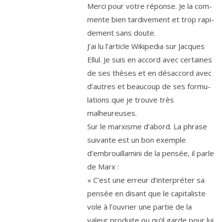
Merci pour votre réponse. Je la com­
mente bien tar­di­ve­ment et trop rapi­
de­ment sans doute.
J’ai lu l’article Wikipedia sur Jacques
Ellul. Je suis en accord avec cer­taines
de ses thèses et en désac­cord avec
d’autres et beau­coup de ses for­mu­
la­tions que je trouve très
malheureuses.
Sur le mar­xisme d’abord. La phrase
sui­vante est un bon exemple
d’embrouillamini de la pen­sée, il parle
de Marx :
« C’est une erreur d’interpréter sa
pen­sée en disant que le capi­ta­liste
vole à l’ouvrier une par­tie de la
valeur pro­duite ou qu’il garde pour lui