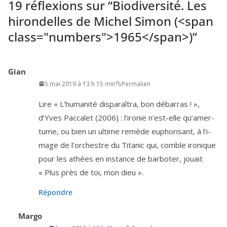
19 réflexions sur “
Biodiversité. Les
hirondelles de Michel Simon (<span
class="numbers">1965</span>)
”
Gian
5 mai 2019 à 13 h 15 min
Permalien
Lire « L’humanité dis­pa­raî­tra, bon débar­ras ! »,
d’Yves Paccalet (
2006
) : l’i­ro­nie n’est-elle qu’a­mer­
tume, ou bien un ultime remède eupho­ri­sant, à l’i­
mage de l’or­chestre du Titanic qui, comble iro­nique
pour les athées en ins­tance de bar­bo­ter, jouait
« Plus près de toi, mon dieu ».
Répondre
Margo