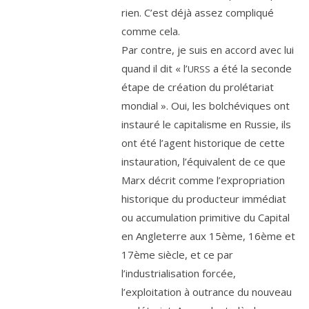
rien. C’est déjà assez com­pli­qué
comme cela.
Par contre, je suis en accord avec lui
quand il dit « l’
a été la seconde
URSS
étape de créa­tion du pro­lé­ta­riat
mon­dial ». Oui, les bol­ché­viques ont
ins­tau­ré le capi­ta­lisme en Russie, ils
ont été l’agent his­to­rique de cette
ins­tau­ra­tion, l’équivalent de ce que
Marx décrit comme l’expropriation
his­to­rique du pro­duc­teur immé­diat
ou accu­mu­la­tion pri­mi­tive du Capital
en Angleterre aux
15
ème,
16
ème et
17
ème siècle, et ce par
l’industrialisation for­cée,
l’exploitation à outrance du nou­veau