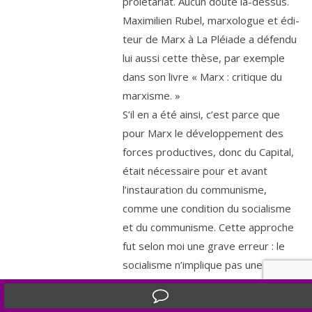
pro­lé­ta­riat. Aucun doute là-des­sus.
Maximilien Rubel, mar­xo­logue et édi­
teur de Marx à La Pléiade a défen­du
lui aus­si cette thèse, par exemple
dans son livre « Marx : cri­tique du
marxisme. »
S’il en a été ain­si, c’est parce que
pour Marx le déve­lop­pe­ment des
forces pro­duc­tives, donc du Capital,
était néces­saire pour et avant
l’instauration du com­mu­nisme,
comme une condi­tion du socia­lisme
et du com­mu­nisme. Cette approche
fut selon moi une grave erreur : le
socia­lisme n’implique pas une quan­ti­
té don­née de pro­duc­tions, par
contre il implique un par­tage éga­li­
Translate »