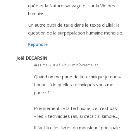
quée et la Nature sau­vage et sur la Vie des
humains.
Un autre oubli de taille dans le texte d’Ellul : la
ques­tion de la sur­po­pu­la­tion humaine mondiale.
Répondre
Joël DECARSIN
11 mai 2019 à 7 h 26 min
Permalien
Quand on me parle de la tech­nique je ques­
tionne : “de quelles tech­niques vous me
parlez ?”
—–
Précisément : « la tech­nique, ce n’est pas
« les » tech­niques (ah, si c’é­tait si simple…)
Il faut lire les livres du mon­sieur ; prin­ci­pa­le­