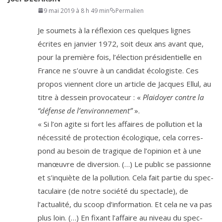
9 mai 2019 à 8 h 49 min
Permalien
Je sou­mets à la réflexion ces quelques lignes
écrites en jan­vier
1972
, soit deux ans avant que,
pour la pre­mière fois, l’é­lec­tion pré­si­den­tielle en
France ne s’ouvre à un can­di­dat éco­lo­giste. Ces
pro­pos viennent clore un article de Jacques Ellul, au
titre à des­sein pro­vo­ca­teur : «
Plaidoyer contre la
“défense de l’environnement”
».
« Si l’on agite si fort les affaires de pol­lu­tion et la
néces­si­té de pro­tec­tion éco­lo­gique, cela cor­res­
pond au besoin de tra­gique de l’opinion et à une
manœuvre de diver­sion. (…) Le public se pas­sionne
et s’inquiète de la pol­lu­tion. Cela fait par­tie du spec­
ta­cu­laire (de notre socié­té du spec­tacle), de
l’actualité, du scoop d’information. Et cela ne va pas
plus loin. (…) En fixant l’affaire au niveau du spec­