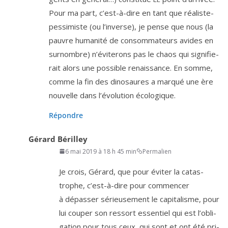
Pour ma part, c’est-à-dire en tant que réa­liste-
pes­si­miste (ou l’in­verse), je pense que nous (la
pauvre huma­ni­té de consom­ma­teurs avides en
sur­nombre) n’é­vi­te­rons pas le chaos qui signi­fie­
rait alors une pos­sible renais­sance. En somme,
comme la fin des dino­saures a mar­qué une ère
nou­velle dans l’é­vo­lu­tion écologique.
Répondre
Gérard Bérilley
6 mai 2019 à 18 h 45 min
Permalien
Je crois, Gérard, que pour évi­ter la catas­
trophe, c’est-à-dire pour com­men­cer
à dépas­ser sérieu­se­ment le capi­ta­lisme, pour
lui cou­per son res­sort essen­tiel qui est l’o­bli­
ga­tion pour tous ceux, qui sont et ont été pri­