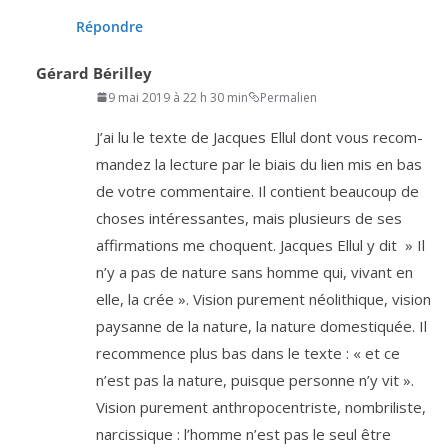
Répondre
Gérard Bérilley
9 mai 2019 à 22 h 30 min
Permalien
J’ai lu le texte de Jacques Ellul dont vous recom­
man­dez la lec­ture par le biais du lien mis en bas
de votre com­men­taire. Il contient beau­coup de
choses inté­res­santes, mais plu­sieurs de ses
affir­ma­tions me choquent. Jacques Ellul y dit » Il
n’y a pas de nature sans homme qui, vivant en
elle, la crée ». Vision pure­ment néo­li­thique, vision
pay­sanne de la nature, la nature domes­ti­quée. Il
recom­mence plus bas dans le texte : « et ce
n’est pas la nature, puisque per­sonne n’y vit ».
Vision pure­ment anthro­po­cen­triste, nom­bri­liste,
nar­cis­sique : l’homme n’est pas le seul être