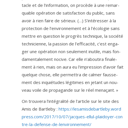
tacle et de l’information, on pro­cède à une remar­
quable opé­ra­tion de satis­fac­tion du public, sans
avoir à rien faire de sérieux. (…) S’intéresser à la
pro­tec­tion de l’environnement et à l’écologie sans
mettre en ques­tion le pro­grès tech­nique, la socié­té
tech­ni­cienne, la pas­sion de l’efficacité, c’est enga­
ger une opé­ra­tion non seule­ment inutile, mais fon­
da­men­ta­le­ment nocive. Car elle n’aboutira fina­le­
ment à rien, mais on aura eu l’impression d’avoir fait
quelque chose, elle per­met­tra de cal­mer faus­se­
ment des inquié­tudes légi­times en jetant un nou­
veau voile de pro­pa­gande sur le réel menaçant. »
On trou­ve­ra l’in­té­gra­li­té de l’ar­ticle sur le site des
Amis de Bartleby :
https://​lesa​mis​de​bart​le​by​.word​
press​.com/​
2
0
1
7
​/​
1
0
​/​
0
7
​/​j​a​c​q​u​e​s​-​e​l​l​u​l​-​p​l​a​i​d​o​y​e​r​-​c​o​n​
t​r​e​-​l​a​-​d​e​f​e​n​s​e​-​d​e​-​l​e​n​v​i​r​o​n​n​e​m​e​nt/