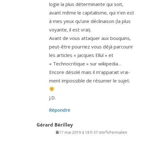
lo­gie la plus déter­mi­nante qui soit,
avant même le capi­ta­lisme, qui n’en est
à mes yeux qu’une décli­nai­son (la plus
voyante, il est vrai).
Avant de vous atta­quer aux bou­quins,
peut-être pour­riez vous déjà par­cou­rir
les articles « Jacques Ellul » et
« Technocritique » sur wikipedia…
Encore déso­lé mais il m’ap­pa­rait vrai­
ment impos­sible de résu­mer le sujet.
J.D.
Répondre
Gérard Bérilley
17 mai 2019 à 18 h 37 min
Permalien