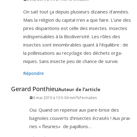
On sait tout ça depuis plu­sieurs dizaines d’an­nées.
Mais la reli­gion du capi­tal n’en a que faire. L’une des
pires dis­pa­ri­tions est celle des insectes. Insectes
indis­pen­sables à la Biodiversité. Les rôles des
insectes sont innom­brables quant à l’é­qui­libre : de
la pol­li­ni­sa­tions au recy­clage des déchets orga­
niques. Sans insecte peu de chance de survie.
Répondre
Gerard Ponthieu
Auteur de l’article
6 mai 2019 à 10 h 04 min
Permalien
Oui. Quand on repense aux pare-brise des
bagnoles cou­verts d’in­sectes écra­sés ! Aux prai­
ries « fleu­ries« de papillons…