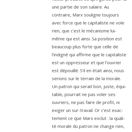
une par­tie de son salaire. Au
contraire, Marx sou­ligne tou­jours
avec force que le capi­ta­liste ne vole
rien, que c’est le méca­nisme lui-
même qui est ain­si. Sa posi­tion est
beau­coup plus forte que celle de
l’indigné qui affirme que le capi­ta­liste
est un oppres­seur et que l’ouvrier
est dépouillé. S’il en était ain­si, nous
serions sur le ter­rain de la morale.
Un patron qui serait bon, juste, équi­
table, pour­rait ne pas voler ses
ouvriers, ne pas faire de pro­fit, ni
exi­ger un sur-tra­vail. Or c’est exac­
te­ment ce que Marx exclut : la qua­li­
té morale du patron ne change rien,