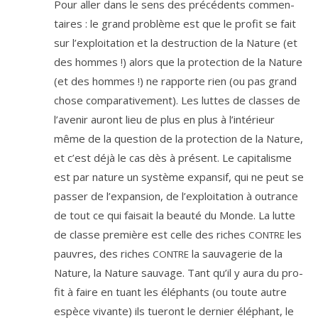
Pour aller dans le sens des pré­cé­dents com­men­
taires : le grand pro­blème est que le pro­fit se fait
sur l’ex­ploi­ta­tion et la des­truc­tion de la Nature (et
des hommes !) alors que la pro­tec­tion de la Nature
(et des hommes !) ne rap­porte rien (ou pas grand
chose com­pa­ra­ti­ve­ment). Les luttes de classes de
l’a­ve­nir auront lieu de plus en plus à l’in­té­rieur
même de la ques­tion de la pro­tec­tion de la Nature,
et c’est déjà le cas dès à pré­sent. Le capi­ta­lisme
est par nature un sys­tème expan­sif, qui ne peut se
pas­ser de l’ex­pan­sion, de l’ex­ploi­ta­tion à outrance
de tout ce qui fai­sait la beau­té du Monde. La lutte
de classe pre­mière est celle des riches
les
CONTRE
pauvres, des riches
la sau­va­ge­rie de la
CONTRE
Nature, la Nature sau­vage. Tant qu’il y aura du pro­
fit à faire en tuant les élé­phants (ou toute autre
espèce vivante) ils tue­ront le der­nier élé­phant, le