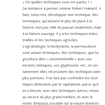
« De quelles tech­niques vous me parlez ? »
J’ai ten­dance à pen­ser comme Robert Hainard : il
faut, selon moi, déve­lop­per une tech­nique, des
tech­niques, qui laissent le plus de place à la
Nature, non pas celle du pay­san seule­ment, mais
à la Nature sau­vage. Il y a les tech­niques indus­
trielles et les tech­niques agri­coles.
L’agrobiologie, la bio­dy­na­mie, la per­ma­cul­ture
sont autant tech­niques, des tech­niques, que l’a­
gri­cul­ture dite « conven­tion­nelle » avec ses
intrants chi­miques, son gly­pho­sate, etc., et cer­
tai­ne­ment elles néces­sitent des tech­niques bien
plus poin­tues. Il ne faut pas confondre les tech­
niques défen­dues par le capi­ta­lisme, parce qu’il
en a besoin, avec des tech­niques autres, mises
au ser­vice du plus grand nombre, et avec le
moins d’im­pacts pos­sible sur la nature domes­ti­