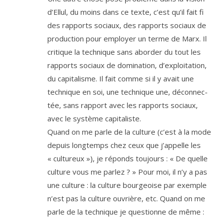
d’Ellul, du moins dans ce texte, c’est qu’il fait fi
des rap­ports sociaux, des rap­ports sociaux de
pro­duc­tion pour employer un terme de Marx. Il
cri­tique la tech­nique sans abor­der du tout les
rap­ports sociaux de domi­na­tion, d’ex­ploi­ta­tion,
du capi­ta­lisme. Il fait comme si il y avait une
tech­nique en soi, une tech­nique une, décon­nec­
tée, sans rap­port avec les rap­ports sociaux,
avec le sys­tème capitaliste.
Quand on me parle de la culture (c’est à la mode
depuis long­temps chez ceux que j’ap­pelle les
« cultu­reux »), je réponds tou­jours : « De quelle
culture vous me par­lez ? » Pour moi, il n’y a pas
une culture : la culture bour­geoise par exemple
n’est pas la culture ouvrière, etc. Quand on me
parle de la tech­nique je ques­tionne de même :