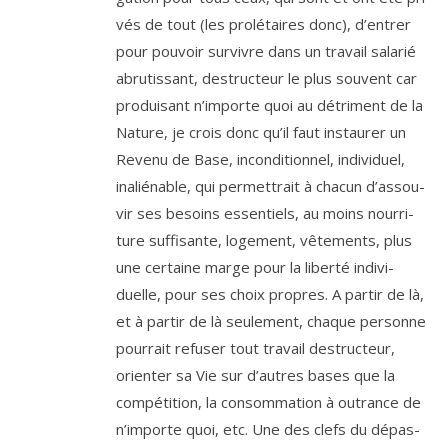
vés de tout (les pro­lé­taires donc), d’en­trer
pour pou­voir sur­vivre dans un tra­vail sala­rié
abru­tis­sant, des­truc­teur le plus sou­vent car
pro­dui­sant n’im­porte quoi au détri­ment de la
Nature, je crois donc qu’il faut ins­tau­rer un
Revenu de Base, incon­di­tion­nel, indi­vi­duel,
inalié­nable, qui per­met­trait à cha­cun d’as­sou­
vir ses besoins essen­tiels, au moins nour­ri­
ture suf­fi­sante, loge­ment, vête­ments, plus
une cer­taine marge pour la liber­té indi­vi­
duelle, pour ses choix propres. A par­tir de là,
et à par­tir de là seule­ment, chaque per­sonne
pour­rait refu­ser tout tra­vail des­truc­teur,
orien­ter sa Vie sur d’autres bases que la
com­pé­ti­tion, la consom­ma­tion à outrance de
n’im­porte quoi, etc. Une des clefs du dépas­