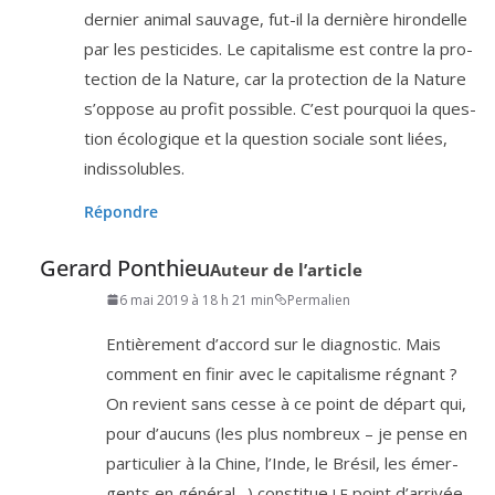
der­nier ani­mal sau­vage, fut-il la der­nière hiron­delle
par les pes­ti­cides. Le capi­ta­lisme est contre la pro­
tec­tion de la Nature, car la pro­tec­tion de la Nature
s’op­pose au pro­fit pos­sible. C’est pour­quoi la ques­
tion éco­lo­gique et la ques­tion sociale sont liées,
indissolubles.
Répondre
Gerard Ponthieu
Auteur de l’article
6 mai 2019 à 18 h 21 min
Permalien
Entièrement d’ac­cord sur le diag­nos­tic. Mais
com­ment en finir avec le capi­ta­lisme régnant ?
On revient sans cesse à ce point de départ qui,
pour d’au­cuns (les plus nom­breux – je pense en
par­ti­cu­lier à la Chine, l’Inde, le Brésil, les émer­
gents en géné­ral…) consti­tue
point d’ar­ri­vée.
LE