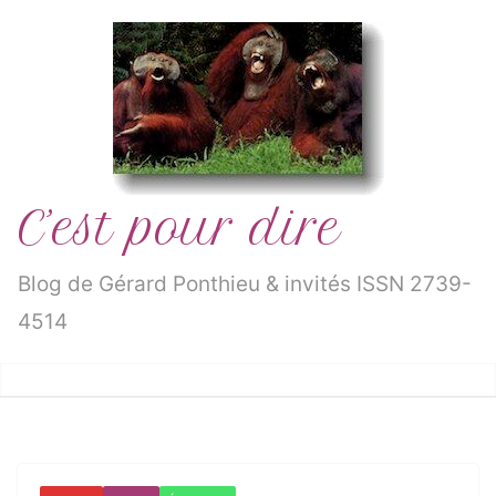
Passer
au
contenu
C’est pour dire
Blog de Gérard Ponthieu & invités ISSN 2739-
4514