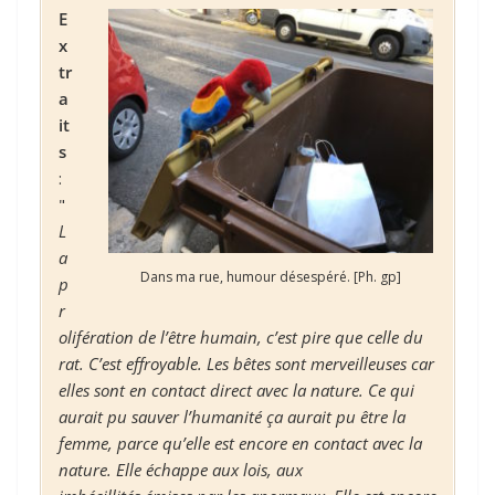
E
x
tr
a
it
s
:
"
L
a
Dans ma rue, humour désespéré. [Ph. gp]
p
r
olifération de l’être humain, c’est pire que celle du
rat. C’est effroyable. Les bêtes sont merveilleuses car
elles sont en contact direct avec la nature. Ce qui
aurait pu sauver l’humanité ça aurait pu être la
femme, parce qu’elle est encore en contact avec la
nature. Elle échappe aux lois, aux