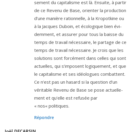
se­ment du capi­ta­lisme est là. Ensuite, à par­tir
de ce Revenu de Base, orien­ter la pro­duc­tion
d’une manière ration­nelle, à la Kropotkine ou
à la Jacques Duboin, et éco­lo­gique bien évi­
dem­ment, et assu­rer pour tous la baisse du
temps de tra­vail néces­saire, le par­tage de ce
temps de tra­vail néces­saire. Je crois que les
solu­tions sont for­cé­ment dans celles qui sont
actuelles, qui s’im­posent logi­que­ment, et que
le capi­ta­lisme et ses idéo­logues com­battent.
Ce n’est pas un hasard si la ques­tion d’un
véri­table Revenu de Base se pose actuel­le­
ment et qu’elle est refu­sée par
« nos« politiques.
Répondre
Joël DECARSIN