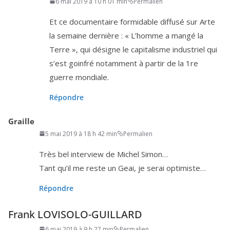
6 mai 2019 à 10 h 01 min
Permalien
Et ce docu­men­taire for­mi­dable dif­fu­sé sur Arte
la semaine der­nière : « L’homme a man­gé la
Terre », qui désigne le capi­ta­lisme indus­triel qui
s’est goin­fré notam­ment à par­tir de la
1
re
guerre mondiale.
Répondre
Graille
5 mai 2019 à 18 h 42 min
Permalien
Très bel inter­view de Michel Simon…
Tant qu’il me reste un Geai, je serai optimiste…
Répondre
Frank LOVISOLO-GUILLARD
6 mai 2019 à 9 h 27 min
Permalien