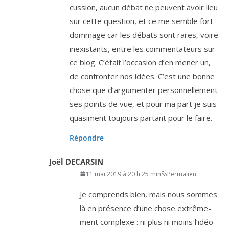
cus­sion, aucun débat ne peuvent avoir lieu
sur cette ques­tion, et ce me semble fort
dom­mage car les débats sont rares, voire
inexis­tants, entre les com­men­ta­teurs sur
ce blog. C’était l’oc­ca­sion d’en mener un,
de confron­ter nos idées. C’est une bonne
chose que d’ar­gu­men­ter per­son­nel­le­ment
ses points de vue, et pour ma part je suis
qua­si­ment tou­jours par­tant pour le faire.
Répondre
Joël DECARSIN
11 mai 2019 à 20 h 25 min
Permalien
Je com­prends bien, mais nous sommes
là en pré­sence d’une chose extrê­me­
ment com­plexe : ni plus ni moins l’i­déo­