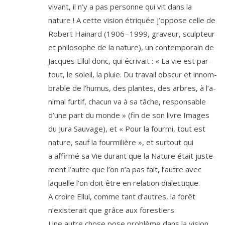
vivant, il n’y a pas per­sonne qui vit dans la
nature ! A cette vision étri­quée j’op­pose celle de
Robert Hainard (
1906
–
1999
, gra­veur, sculp­teur
et phi­lo­sophe de la nature), un contem­po­rain de
Jacques Ellul donc, qui écri­vait : « La vie est par­
tout, le soleil, la pluie. Du tra­vail obs­cur et innom­
brable de l’hu­mus, des plantes, des arbres, à l’a­
ni­mal fur­tif, cha­cun va à sa tâche, res­pon­sable
d’une part du monde » (fin de son livre Images
du Jura Sauvage), et « Pour la four­mi, tout est
nature, sauf la four­mi­lière », et sur­tout qui
a affir­mé sa Vie durant que la Nature était jus­te­
ment l’autre que l’on n’a pas fait, l’autre avec
laquelle l’on doit être en rela­tion dia­lec­tique.
A croire Ellul, comme tant d’autres, la forêt
n’exis­te­rait que grâce aux forestiers.
Une autre chose pose pro­blème dans la vision