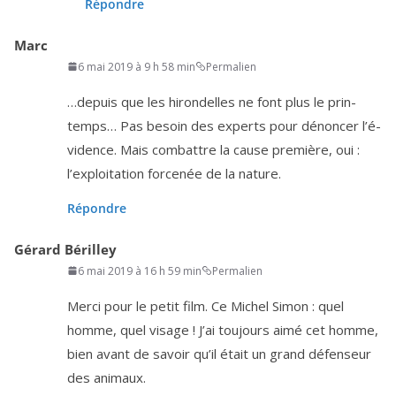
Répondre
Marc
6 mai 2019 à 9 h 58 min
Permalien
…depuis que les hiron­delles ne font plus le prin­
temps… Pas besoin des experts pour dénon­cer l’é­
vi­dence. Mais com­battre la cause pre­mière, oui :
l’ex­ploi­ta­tion for­ce­née de la nature.
Répondre
Gérard Bérilley
6 mai 2019 à 16 h 59 min
Permalien
Merci pour le petit film. Ce Michel Simon : quel
homme, quel visage ! J’ai tou­jours aimé cet homme,
bien avant de savoir qu’il était un grand défen­seur
des animaux.