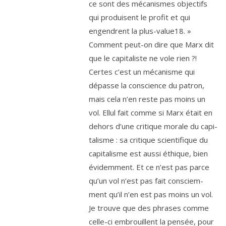
ce sont des méca­nismes objec­tifs
qui pro­duisent le pro­fit et qui
engendrent la plus-value
18
. »
Comment peut-on dire que Marx dit
que le capi­ta­liste ne vole rien ?!
Certes c’est un méca­nisme qui
dépasse la conscience du patron,
mais cela n’en reste pas moins un
vol. Ellul fait comme si Marx était en
dehors d’une cri­tique morale du capi­
ta­lisme : sa cri­tique scien­ti­fique du
capi­ta­lisme est aus­si éthique, bien
évi­dem­ment. Et ce n’est pas parce
qu’un vol n’est pas fait consciem­
ment qu’il n’en est pas moins un vol.
Je trouve que des phrases comme
celle-ci embrouillent la pen­sée, pour