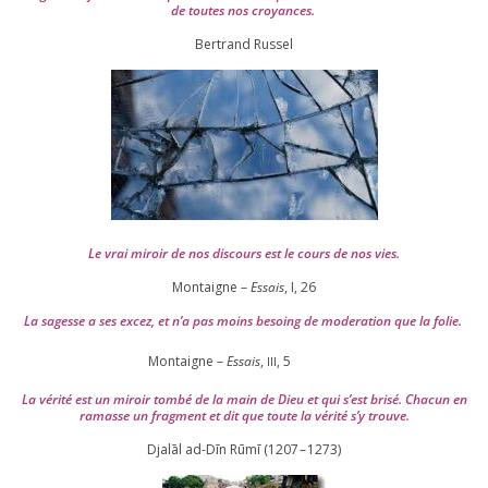
de toutes nos croyances.
Ber­trand Russel
Le vrai miroir de nos dis­cours est le cours de nos vies.
Montaigne –
Essais
, I,
26
La sagesse a ses excez, et n’a pas moins besoing de mode­ra­tion que la folie.
Montaigne –
Essais
,
,
5
III
La véri­té est un miroir tom­bé de la main de Dieu et qui s’est bri­sé. Chacun en
ramasse un frag­ment et dit que toute la véri­té s’y trouve.
Djalāl ad-Dīn Rūmī (
1207
–
1273
)