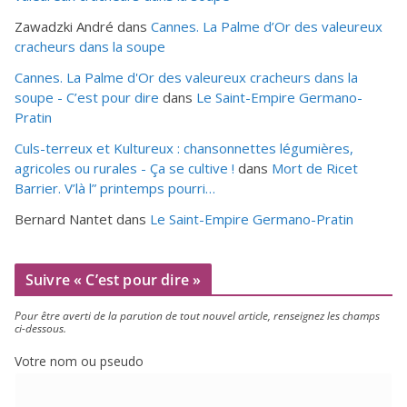
Zawadzki André
dans
Cannes. La Palme d’Or des valeureux
cracheurs dans la soupe
Cannes. La Palme d'Or des valeureux cracheurs dans la
soupe - C’est pour dire
dans
Le Saint-Empire Germano-
Pratin
Culs-terreux et Kultureux : chansonnettes légumières,
agricoles ou rurales - Ça se cultive !
dans
Mort de Ricet
Barrier. V’là l” printemps pourri…
Bernard Nantet
dans
Le Saint-Empire Germano-Pratin
Suivre « C’est pour dire »
Pour être aver­ti de la paru­tion de tout nou­vel article, ren­sei­gnez les champs
ci-dessous.
Votre nom ou pseudo