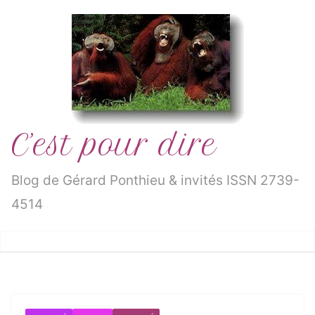
Passer
au
contenu
C’est pour dire
Blog de Gérard Ponthieu & invités ISSN 2739-
4514