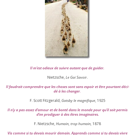
Il m’est odieux de suivre autant que de gui­der
.
Nietzsche,
Le Gai Savoir
.
Il fau­drait com­prendre que les choses sont sans espoir et être pour­tant déci­
dé à les chan­ger
.
F. Scott Fitzgerald,
Gatsby le magni­fique
,
1925
Il n’y a pas assez d’a­mour et de bon­té dans le monde pour qu’il soit per­mis
d’en pro­di­guer à des êtres imaginaires.
F. Nietzsche,
Humain, trop humain,
1878
Vis comme si tu devais mou­rir demain. Apprends comme si tu devais vivre