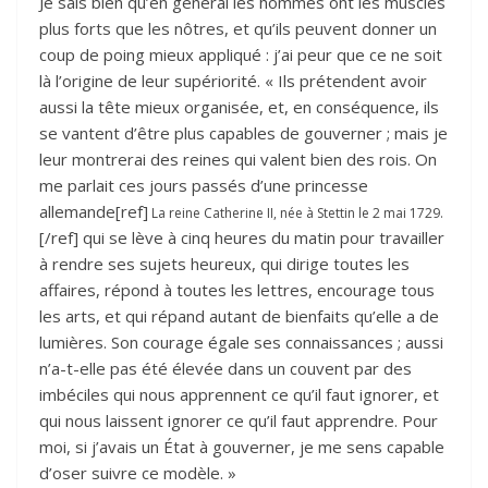
Je sais bien qu’en général les hommes ont les muscles
plus forts que les nôtres, et qu’ils peuvent donner un
coup de poing mieux appliqué : j’ai peur que ce ne soit
là l’origine de leur supériorité. « Ils prétendent avoir
aussi la tête mieux organisée, et, en conséquence, ils
se vantent d’être plus capables de gouverner ; mais je
leur montrerai des reines qui valent bien des rois. On
me parlait ces jours passés d’une princesse
allemande[ref]
La reine Catherine II, née à Stettin le 2 mai 1729.
[/ref] qui se lève à cinq heures du matin pour travailler
à rendre ses sujets heureux, qui dirige toutes les
affaires, répond à toutes les lettres, encourage tous
les arts, et qui répand autant de bienfaits qu’elle a de
lumières. Son courage égale ses connaissances ; aussi
n’a-t-elle pas été élevée dans un couvent par des
imbéciles qui nous apprennent ce qu’il faut ignorer, et
qui nous laissent ignorer ce qu’il faut apprendre. Pour
moi, si j’avais un État à gouverner, je me sens capable
d’oser suivre ce modèle. »