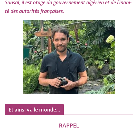
Sansal, il est otage du gou­ver­ne­ment algé­rien et de l’i­na­ni­
té des auto­ri­tés françaises.
Et ainsi va le monde…
RAPPEL