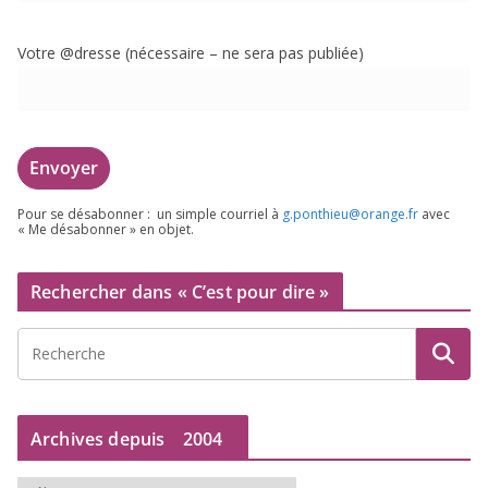
Votre @dresse (néces­saire – ne sera pas publiée)
Pour se désa­bon­ner : un simple cour­riel à
g.​ponthieu@​orange.​fr
avec
« Me désa­bon­ner » en objet.
Rechercher dans « C’est pour dire »
Archives depuis
2004