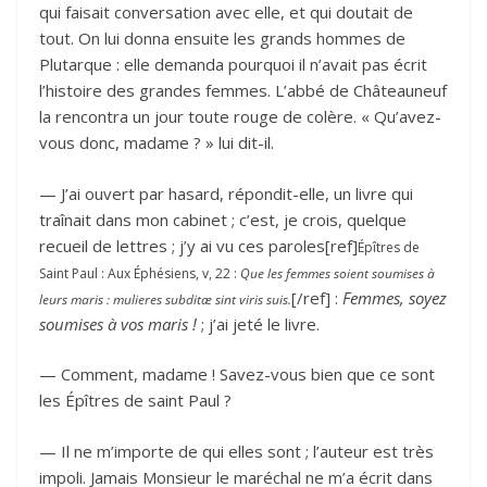
qui faisait conversation avec elle, et qui doutait de
tout. On lui donna ensuite les grands hommes de
Plutarque : elle demanda pourquoi il n’avait pas écrit
l’histoire des grandes femmes. L’abbé de Châteauneuf
la rencontra un jour toute rouge de colère. « Qu’avez-
vous donc, madame ? » lui dit-il.
— J’ai ouvert par hasard, répondit-elle, un livre qui
traînait dans mon cabinet ; c’est, je crois, quelque
recueil de lettres ; j’y ai vu ces paroles[ref]
Épîtres de
Saint Paul : Aux Éphésiens, v, 22 :
Que les femmes soient soumises à
[/ref] :
Femmes, soyez
leurs maris : mulieres subditæ sint viris suis.
soumises à vos maris !
; j’ai jeté le livre.
— Comment, madame ! Savez-vous bien que ce sont
les Épîtres de saint Paul ?
— Il ne m’importe de qui elles sont ; l’auteur est très
impoli. Jamais Monsieur le maréchal ne m’a écrit dans