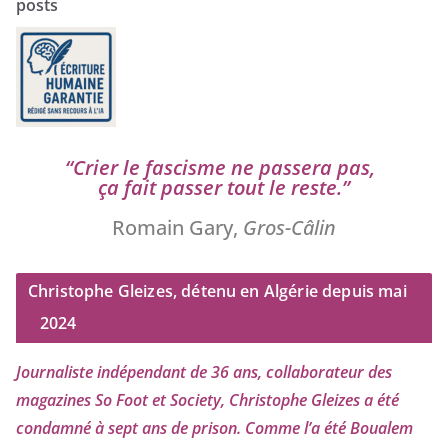
posts
“
Crier le fas­cisme ne pas­se­ra pas,
ça fait pas­ser tout le reste.”
Romain Gary,
Gros-Câlin
Christophe Gleizes, détenu en Algérie depuis mai
2024
Journaliste indé­pen­dant de
36
ans, col­la­bo­ra­teur des
maga­zines So Foot et Society, Christophe Gleizes
a été
condam­né à sept ans de pri­son. Comme l’a été Boualem