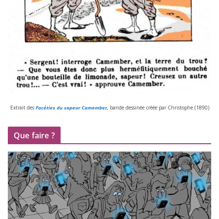
Extrait des
Facéties du sapeur Camember
,
bande des­si­née créée par Christophe (
1890
)
Que faire ?