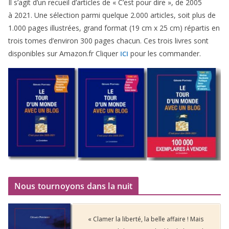
Il s’agit d’un recueil d’ar­ticles de « C’est pour dire », de
2005
à
2021
. Une sélec­tion par­mi quelque
2
.
000
articles, soit plus de
1
.
000
pages illus­trées, grand for­mat (
19
cm x
25
cm) répar­tis en
trois tomes d’environ
300
pages cha­cun. Ces trois livres sont
dis­po­nibles sur Amazon​.fr Cliquer
pour les commander.
ICI
Nous tournoyons dans la nuit
« Clamer la liberté, la belle affaire ! Mais