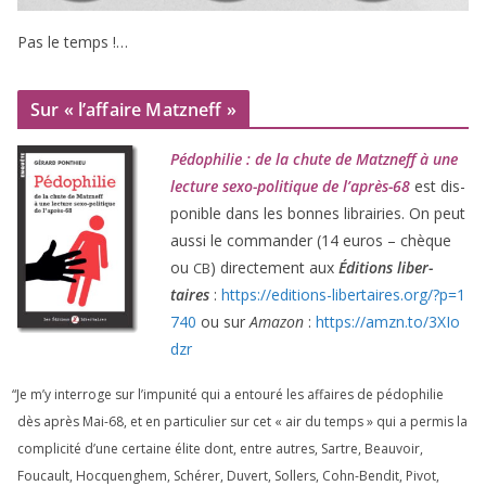
Pas le temps !…
Sur « l’affaire Matzneff »
Pédophilie : de la chute de Matzneff à une
lec­ture sexo-poli­tique de l’après-
68
est dis­
po­nible dans les bonnes librai­ries. On peut
aus­si le com­man­der (
14
euros – chèque
ou
) direc­te­ment aux
Éditions liber­
CB
taires
:
https://​edi​tions​-liber​taires​.org/​?​p​=​
1
740
ou sur
Amazon
:
https://​amzn​.to/​
3
​X​I​o​
dzr
“
Je m’y inter­roge sur l’impunité qui a entou­ré les affaires de pédo­phi­lie
dès après Mai-
68
, et en par­ti­cu­lier sur cet « air du temps » qui a per­mis la
com­pli­ci­té d’une cer­taine élite dont, entre autres, Sartre, Beauvoir,
Foucault, Hocquenghem, Schérer, Duvert, Sollers, Cohn-Bendit, Pivot,