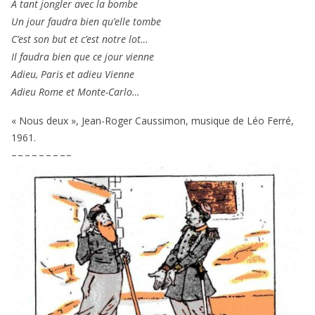
A tant jon­gler avec la bombe
Un jour fau­dra bien qu’elle tombe
C’est son but et c’est notre lot…
Il fau­dra bien que ce jour vienne
Adieu, Paris et adieu Vienne
Adieu Rome et Monte-Carlo…
« Nous deux », Jean-Roger Caussimon, musique de Léo Ferré,
1961
.
– – – – – – – – –