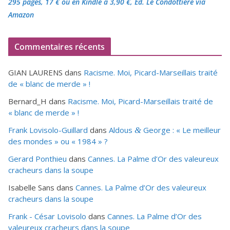
295 pages, 17 €
ou en Kindle à 3,90 €
, Éd. Le Condottiere via
Amazon
Commentaires récents
GIAN LAURENS
dans
Racisme. Moi, Picard-Marseillais traité
de « blanc de merde » !
Bernard_H
dans
Racisme. Moi, Picard-Marseillais traité de
« blanc de merde » !
Frank Lovisolo-Guillard
dans
Aldous
George : « Le meilleur
&
des mondes » ou «
1984
» ?
Gerard Ponthieu
dans
Cannes. La Palme d’Or des valeureux
cracheurs dans la soupe
Isabelle Sans
dans
Cannes. La Palme d’Or des valeureux
cracheurs dans la soupe
Frank - César Lovisolo
dans
Cannes. La Palme d’Or des
valeureux cracheurs dans la soupe