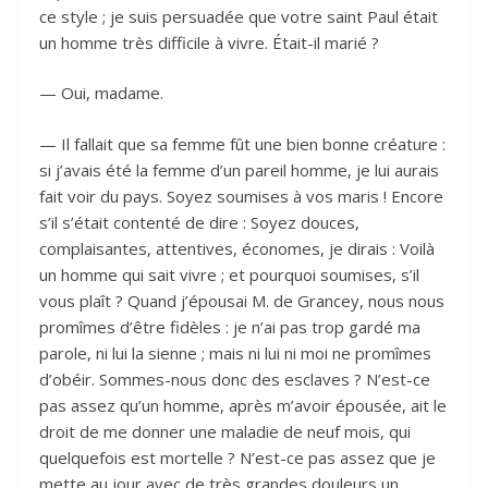
ce style ; je suis persuadée que votre saint Paul était
un homme très difficile à vivre. Était-il marié ?
— Oui, madame.
— Il fallait que sa femme fût une bien bonne créature :
si j’avais été la femme d’un pareil homme, je lui aurais
fait voir du pays. Soyez soumises à vos maris ! Encore
s’il s’était contenté de dire : Soyez douces,
complaisantes, attentives, économes, je dirais : Voilà
un homme qui sait vivre ; et pourquoi soumises, s’il
vous plaît ? Quand j’épousai M. de Grancey, nous nous
promîmes d’être fidèles : je n’ai pas trop gardé ma
parole, ni lui la sienne ; mais ni lui ni moi ne promîmes
d’obéir. Sommes-nous donc des esclaves ? N’est-ce
pas assez qu’un homme, après m’avoir épousée, ait le
droit de me donner une maladie de neuf mois, qui
quelquefois est mortelle ? N’est-ce pas assez que je
mette au jour avec de très grandes douleurs un