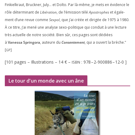
Finkielkraut, Bruckner, July… et Dolto. Par là-même, je mets en évi­dence le
rôle déter­mi­nant de
Libération
, de l’émission télé
Apostrophes
et éga­le­
ment d’une revue comme
Sexpol
, que j’ai créée et diri­gée de
1975
à
1980
.
À ce titre, j’ai mené une ana­lyse sexo-poli­tique qui conduit à une lec­ture
très actuelle de notre socié­té. Bien sûr, ces pages sont dédiées
à
Vanessa Springora
, auteure du
Consentement
, qui a ouvert la brèche.”
[
]
GP
[
101
pages – Illustrations –
14
€ –
:
978
–
2
‑
900886
–
12
‑
0
]
ISBN
Le tour d’un monde avec un âne