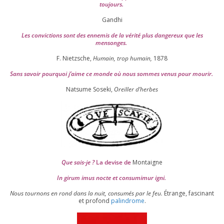
toujours.
Gandhi
Les convic­tions sont des enne­mis de la véri­té plus dan­ge­reux que les
mensonges.
F. Nietzsche,
Humain, trop humain,
1878
Sans savoir pour­quoi j’aime ce monde où nous sommes venus pour mourir.
Natsume Soseki,
Oreiller d’herbes
Que sais-je ?
La devise de
Montaigne
In girum imus nocte et consu­mi­mur igni.
Nous tour­nons en rond dans la nuit, consu­més par le feu.
Étrange, fas­ci­nant
et pro­fond
palin­drome
.