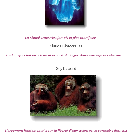
La réa­lité vraie n’est jamais la plus mani­feste
.
Claude Lévi-Strauss
Tout ce qui était direc­te­ment vécu s’est éloi­gné
dans une repré­sen­ta­tion.
Guy Debord
L’argument fon­da­men­tal pour la liber­té d’expression est le carac­tère dou­teux