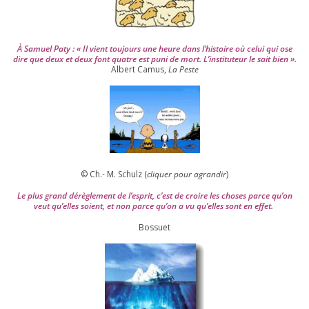
À Samuel Paty : « Il vient tou­jours une heure dans l’his­toire où celui qui ose
dire que deux et deux font quatre est puni de mort. L’instituteur le sait bien ».
Albert Camus,
La Peste
© Ch.- M. Schulz (
cli­quer pour agran­dir
)
Le plus grand dérè­gle­ment de l’es­prit, c’est de croire les choses parce qu’on
veut qu’elles soient, et non parce qu’on a vu qu’elles sont en effet.
Bossuet