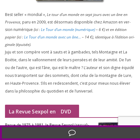
Best sel­ler « mon­dial »,
Le tour d’un monde en sept jours avec un âne en
Provence,
paru en
2009
, est désor­mais dis­po­nible chez Amazon en ver­
sion numé­rique
(ici :
Le Tour d’un monde (numé­rique)
–
6
€) et en édi­tion
papier (ici :
Le Tour d’un monde avec un âne…
–
14
€), iden­tique à l’é­di­tion ori­
gi­nale (épui­sée).
Juju et son com­père vont à sauts et à gam­bades, tels Montaigne et La
Boétie, dans le val­lon­ne­ment de leurs pen­sées et de leur ami­tié. De l’un
ou de l’autre, qui est l’âne, qui est le maître ? L’auteur et son digne équi­dé
nous trans­portent sur des som­mets, dont celui de la mon­tagne de Lure,
en Haute-Provence. S’ils en redes­cendent, c’est pour mieux nous éle­ver
dans la phi­lo­so­phie du quo­ti­dien et de l’universel.
La Revue Sexpol en
DVD
Parue de
1975
à
1981
, la Revue Sex­pol
(sexua­li­
té /​ poli­tique), ses
39
numé­ros et
2000
pages
ont été numé­ri­sés par l’as­so­cia­tion
. Ils
MIEL
Translate »
sont désor­mais dis­po­nibles en
ou par
DVD