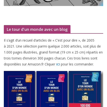
Le tour d’un monde avec un blog
Il s’agit d’un recueil d’ar­ticles de « C’est pour dire », de
2005
à
2021
. Une sélec­tion par­mi quelque
2
.
000
articles, soit plus de
1
.
000
pages illus­trées, grand for­mat (
19
cm x
25
cm) répar­tis en
trois tomes d’environ
300
pages cha­cun. Ces trois livres sont
dis­po­nibles sur Amazon​.fr Cliquer
pour les commander.
ICI