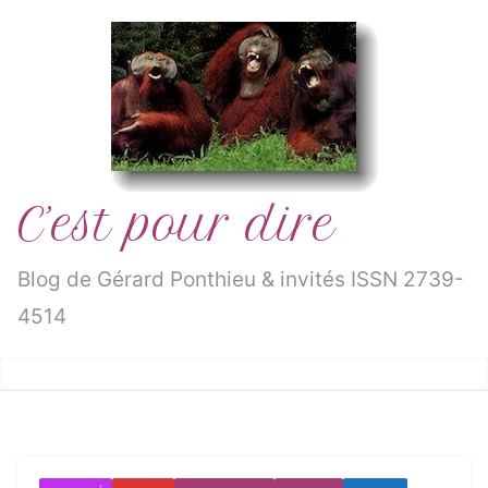
Passer
au
contenu
C’est pour dire
Blog de Gérard Ponthieu & invités ISSN 2739-
4514