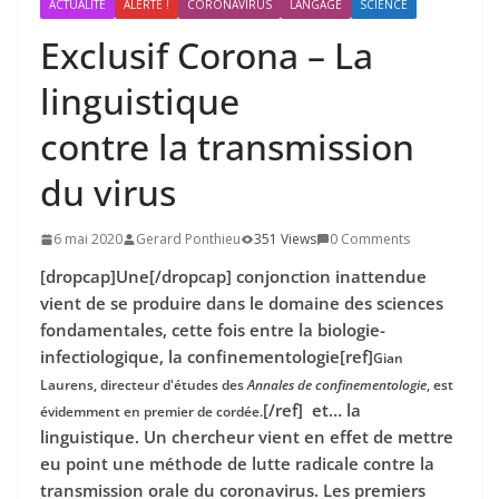
ACTUALITÉ
ALERTE !
CORONAVIRUS
LANGAGE
SCIENCE
Exclusif Corona – La
linguistique
contre la transmission
du virus
6 mai 2020
Gerard Ponthieu
351 Views
0 Comments
[dropcap]Une[/dropcap]
conjonction inattendue
vient de se produire dans le domaine des sciences
fondamentales, cette fois entre la biologie-
infectiologique, la confinementologie[ref]
Gian
Laurens, directeur d'études des
Annales de confinementologie
, est
[/ref] et… la
évidemment en premier de cordée.
linguistique. Un chercheur vient en effet de mettre
eu point une méthode de lutte radicale contre la
transmission orale du coronavirus. Les premiers