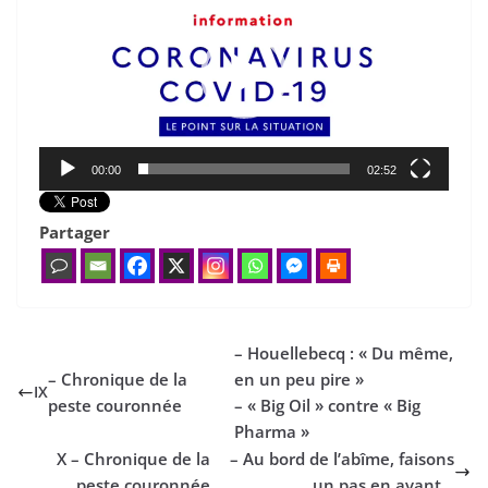
00:00
02:52
Partager
– Houellebecq : « Du même,
– Chronique de la
en un peu pire »
IX
peste couronnée
– « Big Oil » contre « Big
Pharma »
X – Chronique de la
– Au bord de l’abîme, faisons
peste couronnée
un pas en avant…