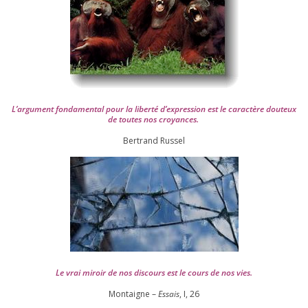
L’argument fon­da­men­tal pour la liber­té d’expression est le carac­tère dou­teux
de toutes nos croyances.
Ber­trand Russel
Le vrai miroir de nos dis­cours est le cours de nos vies.
Montaigne –
Essais
, I,
26