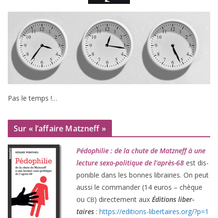
Pas le temps !…
Sur « l’affaire Matzneff »
Pédophilie : de la chute de Matzneff à une
lec­ture sexo-poli­tique de l’après-
68
est dis­
po­nible dans les bonnes librai­ries. On peut
aus­si le com­man­der (
14
euros – chèque
ou
) direc­te­ment aux
Éditions liber­
CB
taires
:
https://​edi​tions​-liber​taires​.org/​?​p​=​
1