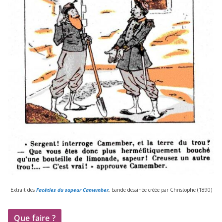
Extrait des
Facéties du sapeur Camember
,
bande des­si­née créée par Christophe (
1890
)
Que faire ?