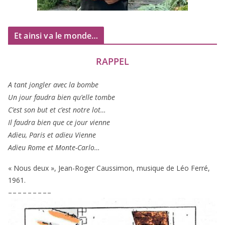
Et ainsi va le monde…
RAPPEL
A tant jon­gler avec la bombe
Un jour fau­dra bien qu’elle tombe
C’est son but et c’est notre lot…
Il fau­dra bien que ce jour vienne
Adieu, Paris et adieu Vienne
Adieu Rome et Monte-Carlo…
« Nous deux », Jean-Roger Caussimon, musique de Léo Ferré,
1961
.
– – – – – – – – –