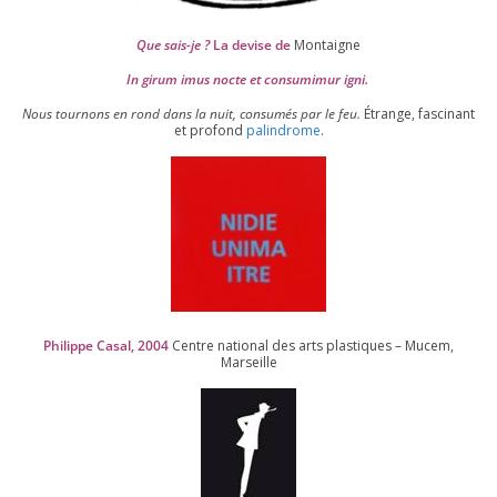
Que sais-je ?
La devise de
Montaigne
In girum imus nocte et consu­mi­mur igni.
Nous tour­nons en rond dans la nuit, consu­més par le feu.
Étrange, fas­ci­nant
et pro­fond
palin­drome
.
Philippe Casal,
2004
Centre natio­nal des arts plas­tiques – Mucem,
Marseille