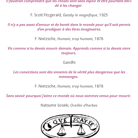
Il fau­drait com­prendre que les choses sont sans espoir et être pour­tant déci­
dé à les chan­ger
.
F. Scott Fitzgerald,
Gatsby le magni­fique
,
1925
Il n’y a pas assez d’a­mour et de bon­té dans le monde pour qu’il soit per­mis
d’en pro­di­guer à des êtres imaginaires.
F. Nietzsche,
Humain, trop humain,
1878
Vis comme si tu devais mou­rir demain. Apprends comme si tu devais vivre
toujours.
Gandhi
Les convic­tions sont des enne­mis de la véri­té plus dan­ge­reux que les
mensonges.
F. Nietzsche,
Humain, trop humain,
1878
Sans savoir pour­quoi j’aime ce monde où nous sommes venus pour mourir.
Natsume Soseki,
Oreiller d’herbes