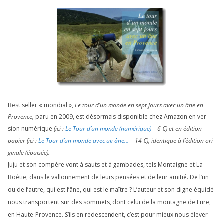
Best sel­ler « mon­dial »,
Le tour d’un monde en sept jours avec un âne en
Provence,
paru en
2009
, est désor­mais dis­po­nible chez Amazon en ver­
sion numé­rique
(ici :
Le Tour d’un monde (numé­rique)
–
6
€) et en édi­tion
papier (ici :
Le Tour d’un monde avec un âne…
–
14
€), iden­tique à l’é­di­tion ori­
gi­nale (épui­sée).
Juju et son com­père vont à sauts et à gam­bades, tels Montaigne et La
Boétie, dans le val­lon­ne­ment de leurs pen­sées et de leur ami­tié. De l’un
ou de l’autre, qui est l’âne, qui est le maître ? L’auteur et son digne équi­dé
nous trans­portent sur des som­mets, dont celui de la mon­tagne de Lure,
en Haute-Provence. S’ils en redes­cendent, c’est pour mieux nous éle­ver