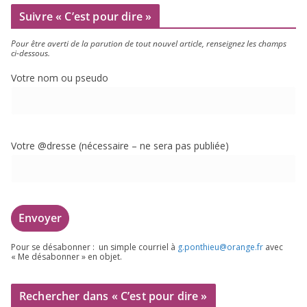
Suivre « C’est pour dire »
Pour être aver­ti de la paru­tion de tout nou­vel article, ren­sei­gnez les champs
ci-dessous.
Votre nom ou pseudo
Votre @dresse (néces­saire – ne sera pas publiée)
Pour se désa­bon­ner : un simple cour­riel à
g.​ponthieu@​orange.​fr
avec
« Me désa­bon­ner » en objet.
Rechercher dans « C’est pour dire »