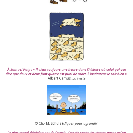
i
s
2
0
0
4
À Samuel Paty : « Il vient tou­jours une heure dans l’his­toire où celui qui ose
dire que deux et deux font quatre est puni de mort. L’instituteur le sait bien ».
Albert Camus,
La Peste
© Ch.- M. Schulz (
cli­quer pour agran­dir
)
Le plus grand dérè­gle­ment de l’es­prit, c’est de croire les choses parce qu’on