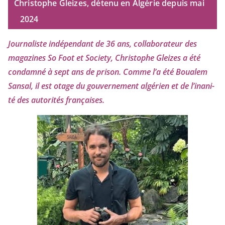
Christophe Gleizes, détenu en Algérie depuis mai
2024
Journaliste indé­pen­dant de
36
ans, col­la­bo­ra­teur des
maga­zines So Foot et Society, Christophe Gleizes
a été
condam­né à sept ans de pri­son. Comme l’a été Boualem
Sansal, il est otage du gou­ver­ne­ment algé­rien et de l’i­na­ni­
té des auto­ri­tés françaises.