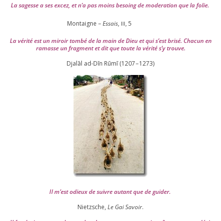
La sagesse a ses excez, et n’a pas moins besoing de mode­ra­tion que la folie.
Montaigne –
Essais
,
,
5
III
La véri­té est un miroir tom­bé de la main de Dieu et qui s’est bri­sé. Chacun en
ramasse un frag­ment et dit que toute la véri­té s’y trouve.
Djalāl ad-Dīn Rūmī (
1207
–
1273
)
Il m’est odieux de suivre autant que de gui­der
.
Nietzsche,
Le Gai Savoir
.