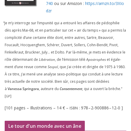
740
ou sur
Amazon
:
https://​amzn​.to/​
3
​X​I​o​
dzr
“
Je m’y inter­roge sur l’impunité qui a entou­ré les affaires de pédo­phi­lie
dès après Mai-
68
, et en par­ti­cu­lier sur cet « air du temps » qui a per­mis la
com­pli­ci­té d’une cer­taine élite dont, entre autres, Sartre, Beauvoir,
Foucault, Hocquenghem, Schérer, Duvert, Sollers, Cohn-Bendit, Pivot,
Finkielkraut, Bruckner, July… et Dolto. Par là-même, je mets en évi­dence le
rôle déter­mi­nant de
Libération
, de l’émission télé
Apostrophes
et éga­le­
ment d’une revue comme
Sexpol
, que j’ai créée et diri­gée de
1975
à
1980
.
À ce titre, j’ai mené une ana­lyse sexo-poli­tique qui conduit à une lec­ture
très actuelle de notre socié­té. Bien sûr, ces pages sont dédiées
à
Vanessa Springora
, auteure du
Consentement
, qui a ouvert la brèche.”
[
]
GP
[
101
pages – Illustrations –
14
€ –
:
978
–
2
‑
900886
–
12
‑
0
]
ISBN
Le tour d’un monde avec un âne