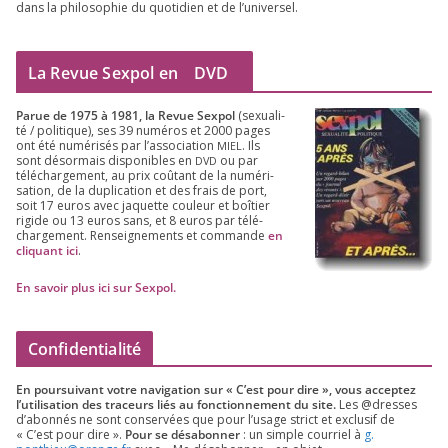
dans la phi­lo­so­phie du quo­ti­dien et de l’universel.
La Revue Sexpol en
DVD
Parue de
1975
à
1981
, la Revue Sex­pol
(sexua­li­
té /​ poli­tique), ses
39
numé­ros et
2000
pages
ont été numé­ri­sés par l’as­so­cia­tion
. Ils
MIEL
sont désor­mais dis­po­nibles en
ou par
DVD
télé­char­ge­ment, au prix coû­tant de la numé­ri­
sa­tion, de la dupli­ca­tion et des frais de port,
soit
17
euros avec jaquette cou­leur et boî­tier
rigide ou
13
euros sans, et
8
euros par télé­
char­ge­ment. Ren­sei­gne­ments et com­mande
en
cli­quant ici
.
En savoir plus ici sur Sexpol
.
Confidentialité
En pour­sui­vant votre navi­ga­tion sur « C’est pour dire », vous accep­tez
l’utilisation des tra­ceurs liés au fonc­tion­ne­ment du site.
Les @dresses
d’a­bon­nés ne sont conser­vées que pour l’u­sage strict et exclu­sif de
« C’est pour dire ».
Pour se désa­bon­ner
: un simple cour­riel à
g.​