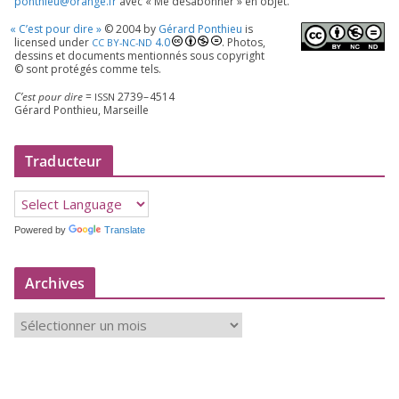
ponthieu@​orange.​fr
avec « Me désa­bon­ner » en objet.
«
C’est pour dire »
©
2004
by
Gérard Ponthieu
is
licen­sed under
4
.
0
. Photos,
CC
BY-NC-ND
des­sins et docu­ments men­tion­nés sous copy­right
© sont pro­té­gés comme tels.
C’est pour dire
=
2739
–
4514
ISSN
Gérard Ponthieu, Marseille
Traducteur
Powered by
Translate
Archives
A
r
c
h