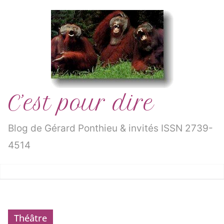
Passer
au
contenu
C’est pour dire
Blog de Gérard Ponthieu & invités ISSN 2739-
4514
Théâtre