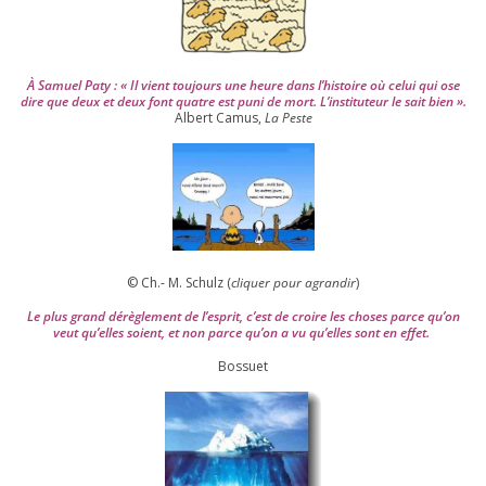
À Samuel Paty : « Il vient tou­jours une heure dans l’his­toire où celui qui ose
dire que deux et deux font quatre est puni de mort. L’instituteur le sait bien ».
Albert Camus,
La Peste
© Ch.- M. Schulz (
cli­quer pour agran­dir
)
Le plus grand dérè­gle­ment de l’es­prit, c’est de croire les choses parce qu’on
veut qu’elles soient, et non parce qu’on a vu qu’elles sont en effet.
Bossuet