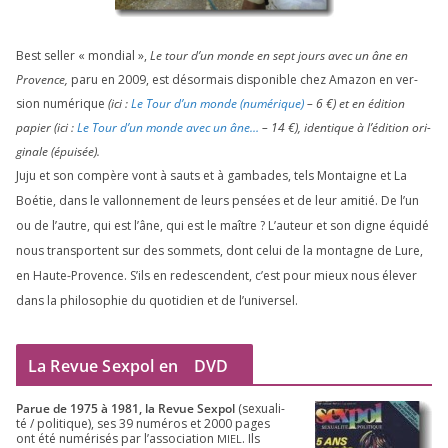
Best sel­ler « mon­dial »,
Le tour d’un monde en sept jours avec un âne en
Provence,
paru en
2009
, est désor­mais dis­po­nible chez Amazon en ver­
sion numé­rique
(ici :
Le Tour d’un monde (numé­rique)
–
6
€) et en édi­tion
papier (ici :
Le Tour d’un monde avec un âne…
–
14
€), iden­tique à l’é­di­tion ori­
gi­nale (épui­sée).
Juju et son com­père vont à sauts et à gam­bades, tels Montaigne et La
Boétie, dans le val­lon­ne­ment de leurs pen­sées et de leur ami­tié. De l’un
ou de l’autre, qui est l’âne, qui est le maître ? L’auteur et son digne équi­dé
nous trans­portent sur des som­mets, dont celui de la mon­tagne de Lure,
en Haute-Provence. S’ils en redes­cendent, c’est pour mieux nous éle­ver
dans la phi­lo­so­phie du quo­ti­dien et de l’universel.
La Revue Sexpol en
DVD
Parue de
1975
à
1981
, la Revue Sex­pol
(sexua­li­
té /​ poli­tique), ses
39
numé­ros et
2000
pages
ont été numé­ri­sés par l’as­so­cia­tion
. Ils
MIEL