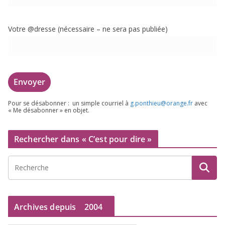
Votre @dresse (néces­saire – ne sera pas publiée)
Pour se désa­bon­ner : un simple cour­riel à
g.​ponthieu@​orange.​fr
avec
« Me désa­bon­ner » en objet.
Rechercher dans « C’est pour dire »
Archives depuis
2004