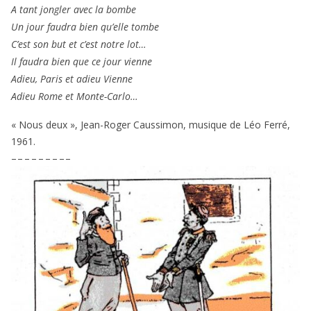
A tant jon­gler avec la bombe
Un jour fau­dra bien qu’elle tombe
C’est son but et c’est notre lot…
Il fau­dra bien que ce jour vienne
Adieu, Paris et adieu Vienne
Adieu Rome et Monte-Carlo…
« Nous deux », Jean-Roger Caussimon, musique de Léo Ferré,
1961
.
– – – – – – – – –