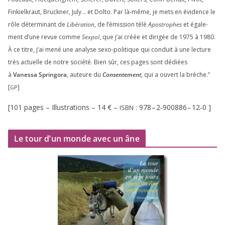
Finkielkraut, Bruckner, July… et Dolto. Par là-même, je mets en évi­dence le
rôle déter­mi­nant de
Libération
, de l’émission télé
Apostrophes
et éga­le­
ment d’une revue comme
Sexpol
, que j’ai créée et diri­gée de
1975
à
1980
.
À ce titre, j’ai mené une ana­lyse sexo-poli­tique qui conduit à une lec­ture
très actuelle de notre socié­té. Bien sûr, ces pages sont dédiées
à
Vanessa Springora
, auteure du
Consentement
, qui a ouvert la brèche.”
[
]
GP
[
101
pages – Illustrations –
14
€ –
:
978
–
2
‑
900886
–
12
‑
0
]
ISBN
Le tour d’un monde avec un âne