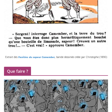
Extrait des
Facéties du sapeur Camember
,
bande des­si­née créée par Christophe (
1890
)
Que faire ?