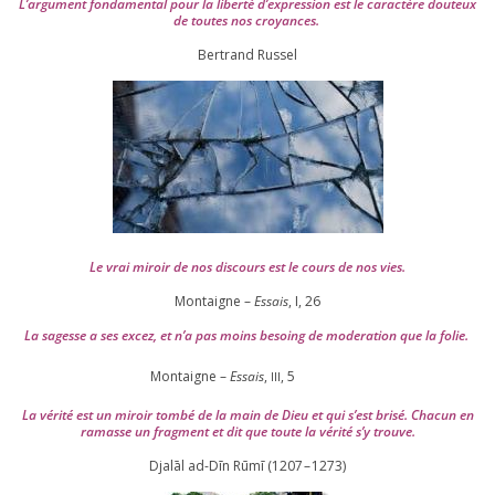
L’argument fon­da­men­tal pour la liber­té d’expression est le carac­tère dou­teux
de toutes nos croyances.
Ber­trand Russel
Le vrai miroir de nos dis­cours est le cours de nos vies.
Montaigne –
Essais
, I,
26
La sagesse a ses excez, et n’a pas moins besoing de mode­ra­tion que la folie.
Montaigne –
Essais
,
,
5
III
La véri­té est un miroir tom­bé de la main de Dieu et qui s’est bri­sé. Chacun en
ramasse un frag­ment et dit que toute la véri­té s’y trouve.
Djalāl ad-Dīn Rūmī (
1207
–
1273
)