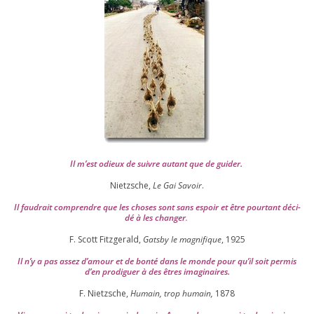
Il m’est odieux de suivre autant que de gui­der
.
Nietzsche,
Le Gai Savoir
.
Il fau­drait com­prendre que les choses sont sans espoir et être pour­tant déci­
dé à les chan­ger
.
F. Scott Fitzgerald,
Gatsby le magni­fique
,
1925
Il n’y a pas assez d’a­mour et de bon­té dans le monde pour qu’il soit per­mis
d’en pro­di­guer à des êtres imaginaires.
F. Nietzsche,
Humain, trop humain,
1878