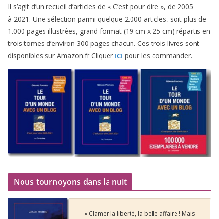
Il s’agit d’un recueil d’ar­ticles de « C’est pour dire », de
2005
à
2021
. Une sélec­tion par­mi quelque
2
.
000
articles, soit plus de
1
.
000
pages illus­trées, grand for­mat (
19
cm x
25
cm) répar­tis en
trois tomes d’environ
300
pages cha­cun. Ces trois livres sont
dis­po­nibles sur Amazon​.fr Cliquer
pour les commander.
ICI
Nous tournoyons dans la nuit
« Clamer la liberté, la belle affaire ! Mais