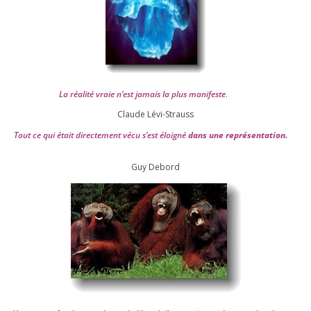
La réa­lité vraie n’est jamais la plus mani­feste
.
Claude Lévi-Strauss
Tout ce qui était direc­te­ment vécu s’est éloi­gné
dans une repré­sen­ta­tion.
Guy Debord