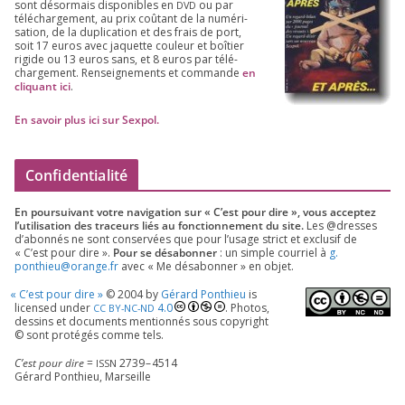
sont désor­mais dis­po­nibles en
ou par
DVD
télé­char­ge­ment, au prix coû­tant de la numé­ri­
sa­tion, de la dupli­ca­tion et des frais de port,
soit
17
euros avec jaquette cou­leur et boî­tier
rigide ou
13
euros sans, et
8
euros par télé­
char­ge­ment. Ren­sei­gne­ments et com­mande
en
cli­quant ici
.
En savoir plus ici sur Sexpol
.
Confidentialité
En pour­sui­vant votre navi­ga­tion sur « C’est pour dire », vous accep­tez
l’utilisation des tra­ceurs liés au fonc­tion­ne­ment du site.
Les @dresses
d’a­bon­nés ne sont conser­vées que pour l’u­sage strict et exclu­sif de
« C’est pour dire ».
Pour se désa­bon­ner
: un simple cour­riel à
g.​
ponthieu@​orange.​fr
avec « Me désa­bon­ner » en objet.
«
C’est pour dire »
©
2004
by
Gérard Ponthieu
is
licen­sed under
4
.
0
. Photos,
CC
BY-NC-ND
des­sins et docu­ments men­tion­nés sous copy­right
© sont pro­té­gés comme tels.
C’est pour dire
=
2739
–
4514
ISSN
Gérard Ponthieu, Marseille