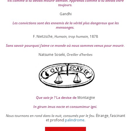
Vis comme si tu devais mou­rir demain. Apprends comme si tu devais vivre
toujours.
Gandhi
Les convic­tions sont des enne­mis de la véri­té plus dan­ge­reux que les
mensonges.
F. Nietzsche,
Humain, trop humain,
1878
Sans savoir pour­quoi j’aime ce monde où nous sommes venus pour mourir.
Natsume Soseki,
Oreiller d’herbes
Que sais-je ?
La devise de
Montaigne
In girum imus nocte et consu­mi­mur igni.
Nous tour­nons en rond dans la nuit, consu­més par le feu.
Étrange, fas­ci­nant
et pro­fond
palin­drome
.