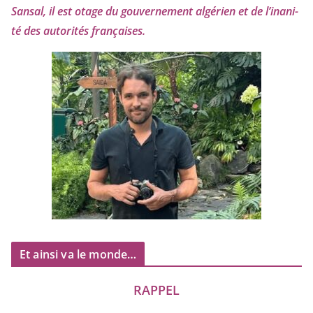
Sansal, il est otage du gou­ver­ne­ment algé­rien et de l’i­na­ni­
té des auto­ri­tés françaises.
Et ainsi va le monde…
RAPPEL