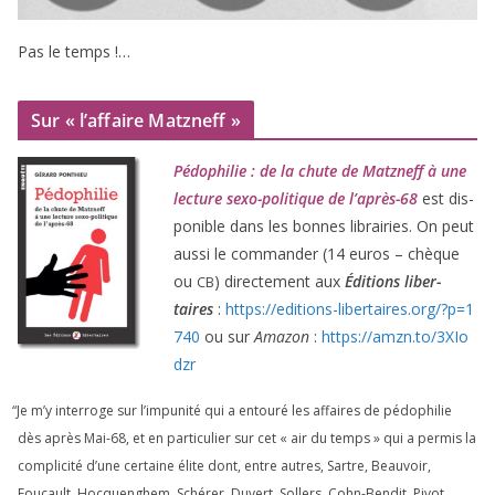
Pas le temps !…
Sur « l’affaire Matzneff »
Pédophilie : de la chute de Matzneff à une
lec­ture sexo-poli­tique de l’après-
68
est dis­
po­nible dans les bonnes librai­ries. On peut
aus­si le com­man­der (
14
euros – chèque
ou
) direc­te­ment aux
Éditions liber­
CB
taires
:
https://​edi​tions​-liber​taires​.org/​?​p​=​
1
740
ou sur
Amazon
:
https://​amzn​.to/​
3
​X​I​o​
dzr
“
Je m’y inter­roge sur l’impunité qui a entou­ré les affaires de pédo­phi­lie
dès après Mai-
68
, et en par­ti­cu­lier sur cet « air du temps » qui a per­mis la
com­pli­ci­té d’une cer­taine élite dont, entre autres, Sartre, Beauvoir,
Foucault, Hocquenghem, Schérer, Duvert, Sollers, Cohn-Bendit, Pivot,