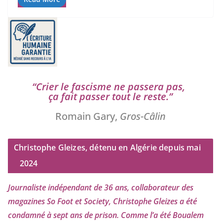
“
Crier le fas­cisme ne pas­se­ra pas,
ça fait pas­ser tout le reste.”
Romain Gary,
Gros-Câlin
Christophe Gleizes, détenu en Algérie depuis mai
2024
Journaliste indé­pen­dant de
36
ans, col­la­bo­ra­teur des
maga­zines So Foot et Society, Christophe Gleizes
a été
condam­né à sept ans de pri­son. Comme l’a été Boualem