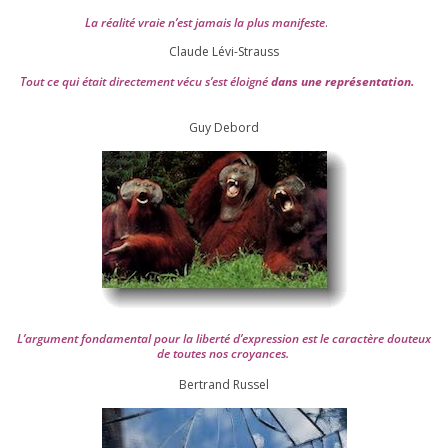
La réa­lité vraie n’est jamais la plus mani­feste
.
Claude Lévi-Strauss
Tout ce qui était direc­te­ment vécu s’est éloi­gné
dans une repré­sen­ta­tion.
Guy Debord
L’argument fon­da­men­tal pour la liber­té d’expression est le carac­tère dou­teux
de toutes nos croyances.
Ber­trand Russel