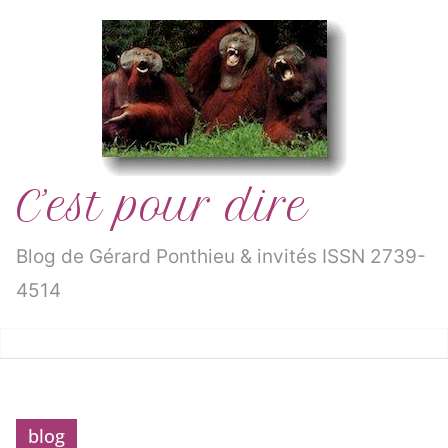
Passer
au
contenu
C’est pour dire
Blog de Gérard Ponthieu & invités ISSN 2739-
4514
blog