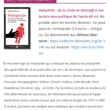
Pédophilie : de la chute de Matzneff à une
lec­ture sexo-poli­tique de l’après-
68
est dis­
po­nible dans les bonnes librai­ries. On peut
aus­si le com­man­der (
14
euros – chèque
ou
) direc­te­ment aux
Éditions liber­
CB
taires
:
https://​edi​tions​-liber​taires​.org/​?​p​=​
1
740
ou sur
Amazon
:
https://​amzn​.to/​
3
​X​I​o​
dzr
“
Je m’y inter­roge sur l’impunité qui a entou­ré les affaires de pédo­phi­lie
dès après Mai-
68
, et en par­ti­cu­lier sur cet « air du temps » qui a per­mis la
com­pli­ci­té d’une cer­taine élite dont, entre autres, Sartre, Beauvoir,
Foucault, Hocquenghem, Schérer, Duvert, Sollers, Cohn-Bendit, Pivot,
Finkielkraut, Bruckner, July… et Dolto. Par là-même, je mets en évi­dence le
rôle déter­mi­nant de
Libération
, de l’émission télé
Apostrophes
et éga­le­
ment d’une revue comme
Sexpol
, que j’ai créée et diri­gée de
1975
à
1980
.
À ce titre, j’ai mené une ana­lyse sexo-poli­tique qui conduit à une lec­ture