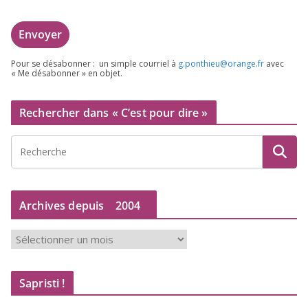
Pour se désa­bon­ner : un simple cour­riel à
g.​ponthieu@​orange.​fr
avec
« Me désa­bon­ner » en objet.
Rechercher dans « C’est pour dire »
Archives depuis
2004
A
r
c
Sapristi !
h
i