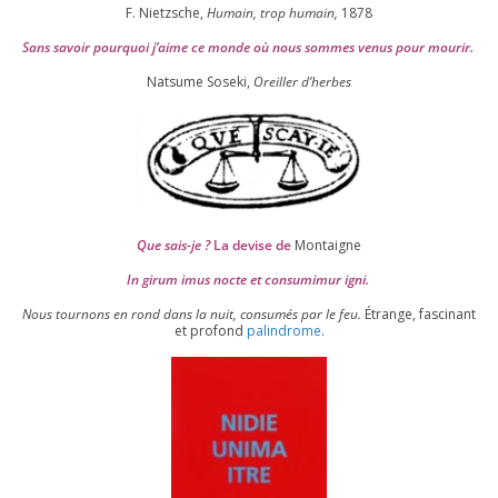
F. Nietzsche,
Humain, trop humain,
1878
Sans savoir pour­quoi j’aime ce monde où nous sommes venus pour mourir.
Natsume Soseki,
Oreiller d’herbes
Que sais-je ?
La devise de
Montaigne
In girum imus nocte et consu­mi­mur igni.
Nous tour­nons en rond dans la nuit, consu­més par le feu.
Étrange, fas­ci­nant
et pro­fond
palin­drome
.