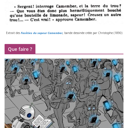
Extrait des
Facéties du sapeur Camember
,
bande des­si­née créée par Christophe (
1890
)
Que faire ?