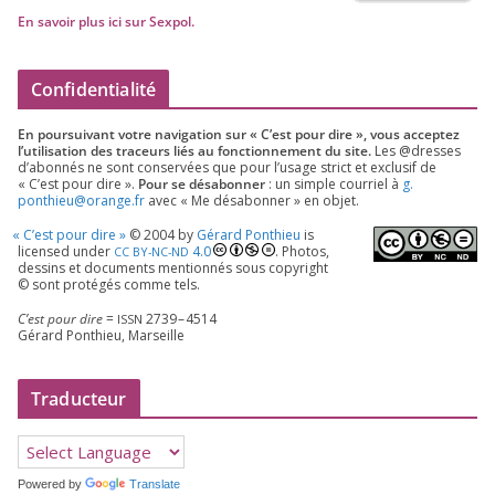
En savoir plus ici sur Sexpol
.
Confidentialité
En pour­sui­vant votre navi­ga­tion sur « C’est pour dire », vous accep­tez
l’utilisation des tra­ceurs liés au fonc­tion­ne­ment du site.
Les @dresses
d’a­bon­nés ne sont conser­vées que pour l’u­sage strict et exclu­sif de
« C’est pour dire ».
Pour se désa­bon­ner
: un simple cour­riel à
g.​
ponthieu@​orange.​fr
avec « Me désa­bon­ner » en objet.
«
C’est pour dire »
©
2004
by
Gérard Ponthieu
is
licen­sed under
4
.
0
. Photos,
CC
BY-NC-ND
des­sins et docu­ments men­tion­nés sous copy­right
© sont pro­té­gés comme tels.
C’est pour dire
=
2739
–
4514
ISSN
Gérard Ponthieu, Marseille
Traducteur
Powered by
Translate