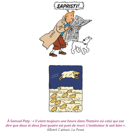
v
e
s
d
e
p
u
i
s
2
0
0
4
À Samuel Paty : « Il vient tou­jours une heure dans l’his­toire où celui qui ose
dire que deux et deux font quatre est puni de mort. L’instituteur le sait bien ».
Albert Camus,
La Peste