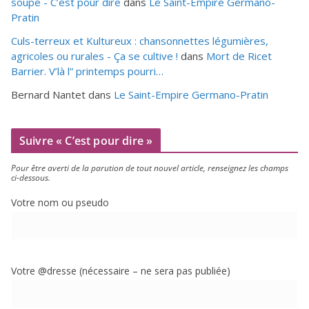
soupe - C’est pour dire
dans
Le Saint-Empire Germano-
Pratin
Culs-terreux et Kultureux : chansonnettes légumières,
agricoles ou rurales - Ça se cultive !
dans
Mort de Ricet
Barrier. V’là l” printemps pourri…
Bernard Nantet
dans
Le Saint-Empire Germano-Pratin
Suivre « C’est pour dire »
Pour être aver­ti de la paru­tion de tout nou­vel article, ren­sei­gnez les champs
ci-dessous.
Votre nom ou pseudo
Votre @dresse (néces­saire – ne sera pas publiée)