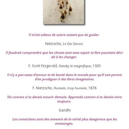
Il m’est odieux de suivre autant que de gui­der
.
Nietzsche,
Le Gai Savoir
.
Il fau­drait com­prendre que les choses sont sans espoir et être pour­tant déci­
dé à les chan­ger
.
F. Scott Fitzgerald,
Gatsby le magni­fique
,
1925
Il n’y a pas assez d’a­mour et de bon­té dans le monde pour qu’il soit per­mis
d’en pro­di­guer à des êtres imaginaires.
F. Nietzsche,
Humain, trop humain,
1878
Vis comme si tu devais mou­rir demain. Apprends comme si tu devais vivre
toujours.
Gandhi
Les convic­tions sont des enne­mis de la véri­té plus dan­ge­reux que les
mensonges.