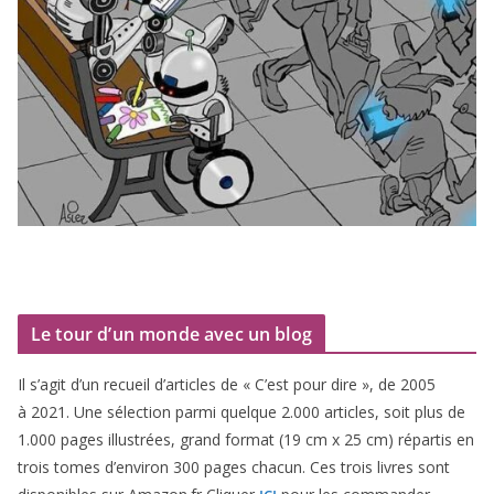
Le tour d’un monde avec un blog
Il s’agit d’un recueil d’ar­ticles de « C’est pour dire », de
2005
à
2021
. Une sélec­tion par­mi quelque
2
.
000
articles, soit plus de
1
.
000
pages illus­trées, grand for­mat (
19
cm x
25
cm) répar­tis en
trois tomes d’environ
300
pages cha­cun. Ces trois livres sont