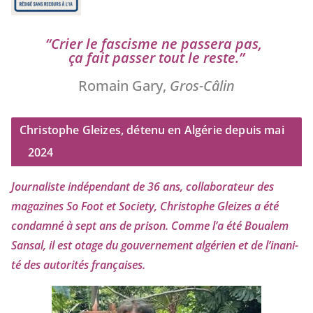
“
Crier le fas­cisme ne pas­se­ra pas,
ça fait pas­ser tout le reste.”
Romain Gary,
Gros-Câlin
Christophe Gleizes, détenu en Algérie depuis mai
2024
Journaliste indé­pen­dant de
36
ans, col­la­bo­ra­teur des
maga­zines So Foot et Society, Christophe Gleizes
a été
condam­né à sept ans de pri­son. Comme l’a été Boualem
Sansal, il est otage du gou­ver­ne­ment algé­rien et de l’i­na­ni­
té des auto­ri­tés françaises.