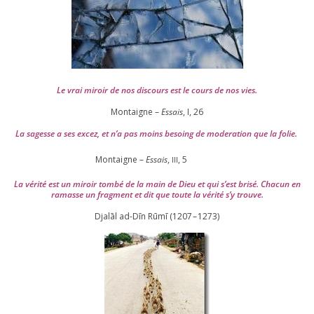
Le vrai miroir de nos dis­cours est le cours de nos vies.
Montaigne –
Essais
, I,
26
La sagesse a ses excez, et n’a pas moins besoing de mode­ra­tion que la folie.
Montaigne –
Essais
,
,
5
III
La véri­té est un miroir tom­bé de la main de Dieu et qui s’est bri­sé. Chacun en
ramasse un frag­ment et dit que toute la véri­té s’y trouve.
Djalāl ad-Dīn Rūmī (
1207
–
1273
)