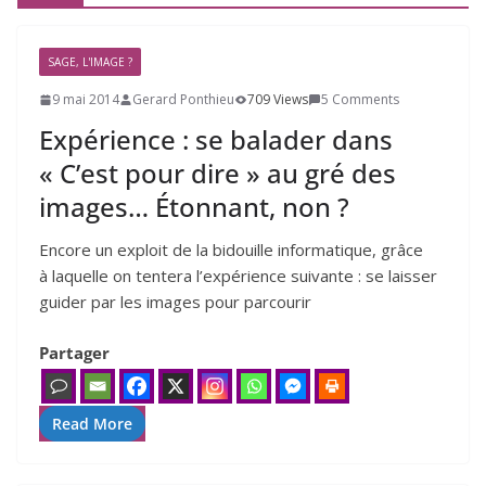
SAGE, L'IMAGE ?
9 mai 2014
Gerard Ponthieu
709 Views
5 Comments
Expérience : se balader dans
« C’est pour dire » au gré des
images… Étonnant, non ?
Encore un exploit de la bidouille infor­ma­tique, grâce
à laquelle on ten­te­ra l’ex­pé­rience sui­vante : se lais­ser
gui­der par les images pour par­cou­rir
Partager
Read More