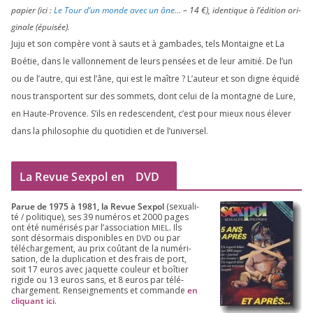
papier (ici :
Le Tour d’un monde avec un âne…
–
14
€), iden­tique à l’é­di­tion ori­
gi­nale (épui­sée).
Juju et son com­père vont à sauts et à gam­bades, tels Montaigne et La
Boétie, dans le val­lon­ne­ment de leurs pen­sées et de leur ami­tié. De l’un
ou de l’autre, qui est l’âne, qui est le maître ? L’auteur et son digne équi­dé
nous trans­portent sur des som­mets, dont celui de la mon­tagne de Lure,
en Haute-Provence. S’ils en redes­cendent, c’est pour mieux nous éle­ver
dans la phi­lo­so­phie du quo­ti­dien et de l’universel.
La Revue Sexpol en
DVD
Parue de
1975
à
1981
, la Revue Sex­pol
(sexua­li­
té /​ poli­tique), ses
39
numé­ros et
2000
pages
ont été numé­ri­sés par l’as­so­cia­tion
. Ils
MIEL
sont désor­mais dis­po­nibles en
ou par
DVD
télé­char­ge­ment, au prix coû­tant de la numé­ri­
sa­tion, de la dupli­ca­tion et des frais de port,
soit
17
euros avec jaquette cou­leur et boî­tier
rigide ou
13
euros sans, et
8
euros par télé­
char­ge­ment. Ren­sei­gne­ments et com­mande
en
cli­quant ici
.