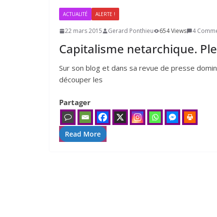
ACTUALITÉ
ALERTE !
22 mars 2015
Gerard Ponthieu
654 Views
4 Comme
Capitalisme netarchique. Plein
Sur son blog et dans sa revue de presse domi­n
décou­per les
Partager
Read More