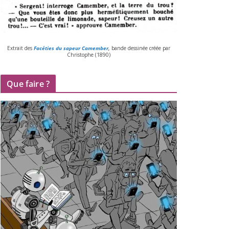
Extrait des
Facéties du sapeur Camember
,
bande des­si­née créée par
Christophe (
1890
)
Que faire ?