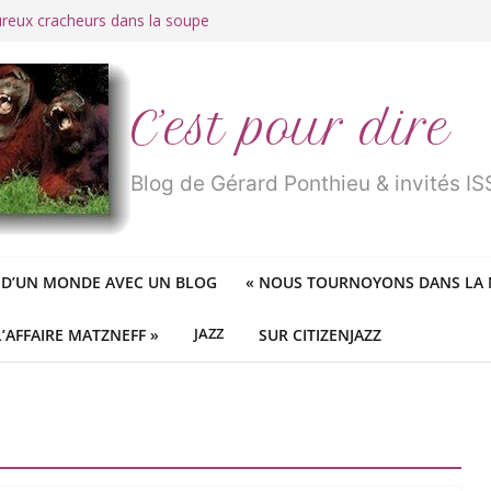
ureux cracheurs dans la soupe
 d’une longue et belle vie
traité de « blanc de merde » !
r des mondes » ou «
1984
» ?
 des féministes idéologiques
C’est pour dire
Blog de Gérard Ponthieu & invités 
 D’UN MONDE AVEC UN BLOG
«
NOUS TOURNOYONS DANS LA N
L’AFFAIRE MATZNEFF »
JAZZ
SUR CITIZENJAZZ