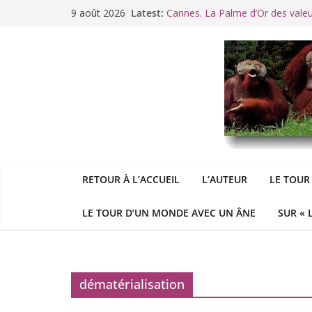
Passer
9 août 2026
Latest:
Cannes. La Palme d’Or des vale
au
Raoul Vaneigem, mort des suites
contenu
Racisme. Moi, Picard-Marseillais 
Aldous
George : « Le meilleu
&
«
Le patriarcat », bouc émissaire
RETOUR À L’ACCUEIL
L’AUTEUR
LE TOUR
LE TOUR D’UN MONDE AVEC UN ÂNE
SUR « 
dématérialisation