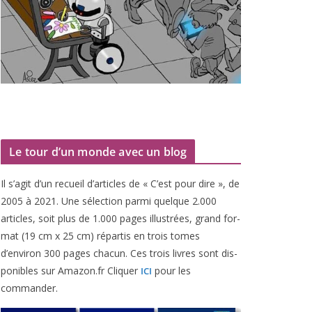
Le tour d’un monde avec un blog
Il s’agit d’un recueil d’ar­ticles de « C’est pour dire », de
2005
à
2021
. Une sélec­tion par­mi quelque
2
.
000
articles, soit plus de
1
.
000
pages illus­trées, grand for­
mat (
19
cm x
25
cm) répar­tis en trois tomes
d’environ
300
pages cha­cun. Ces trois livres sont dis­
po­nibles sur Amazon​.fr Cliquer
pour les
ICI
commander.