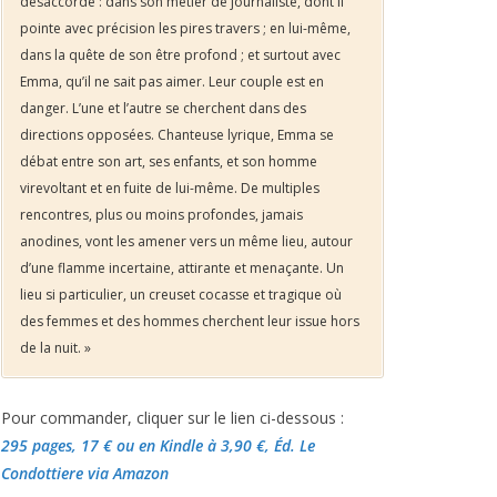
désaccordé : dans son métier de journaliste, dont il
pointe avec précision les pires travers ; en lui-même,
dans la quête de son être profond ; et surtout avec
Emma, qu’il ne sait pas aimer. Leur couple est en
danger. L’une et l’autre se cherchent dans des
directions opposées. Chanteuse lyrique, Emma se
débat entre son art, ses enfants, et son homme
virevoltant et en fuite de lui-même. De multiples
rencontres, plus ou moins profondes, jamais
anodines, vont les amener vers un même lieu, autour
d’une flamme incertaine, attirante et menaçante. Un
lieu si particulier, un creuset cocasse et tragique où
des femmes et des hommes cherchent leur issue hors
de la nuit. »
Pour commander, cliquer sur le lien ci-dessous :
295 pages, 17 €
ou en Kindle à 3,90 €
, Éd. Le
Condottiere via Amazon