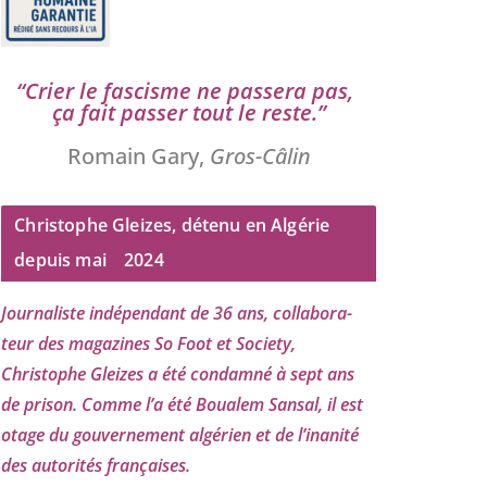
“
Crier le fas­cisme ne pas­se­ra pas,
ça fait pas­ser tout le reste.”
Romain Gary,
Gros-Câlin
Christophe Gleizes, détenu en Algérie
depuis mai
2024
Journaliste indé­pen­dant de
36
ans, col­la­bo­ra­
teur des maga­zines So Foot et Society,
Christophe Gleizes
a été condam­né à sept ans
de pri­son. Comme l’a été Boualem Sansal, il est
otage du gou­ver­ne­ment algé­rien et de l’i­na­ni­té
des auto­ri­tés françaises.