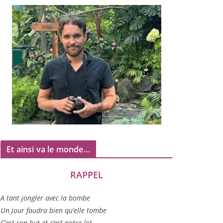
Et ainsi va le monde…
RAPPEL
A tant jon­gler avec la bombe
Un jour fau­dra bien qu’elle tombe
C’est son but et c’est notre lot…