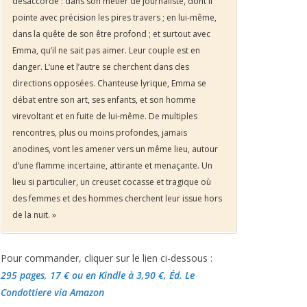
désaccordé : dans son métier de journaliste, dont il
pointe avec précision les pires travers ; en lui-même,
dans la quête de son être profond ; et surtout avec
Emma, qu’il ne sait pas aimer. Leur couple est en
danger. L’une et l’autre se cherchent dans des
directions opposées. Chanteuse lyrique, Emma se
débat entre son art, ses enfants, et son homme
virevoltant et en fuite de lui-même. De multiples
rencontres, plus ou moins profondes, jamais
anodines, vont les amener vers un même lieu, autour
d’une flamme incertaine, attirante et menaçante. Un
lieu si particulier, un creuset cocasse et tragique où
des femmes et des hommes cherchent leur issue hors
de la nuit. »
Pour commander, cliquer sur le lien ci-dessous :
295 pages, 17 €
ou en Kindle à 3,90 €
, Éd. Le
Condottiere via Amazon