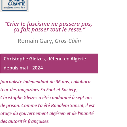
“
Crier le fas­cisme ne pas­se­ra pas,
ça fait pas­ser tout le reste.”
Romain Gary,
Gros-Câlin
Christophe Gleizes, détenu en Algérie
depuis mai
2024
Journaliste indé­pen­dant de
36
ans, col­la­bo­ra­
teur des maga­zines So Foot et Society,
Christophe Gleizes
a été condam­né à sept ans
de pri­son. Comme l’a été Boualem Sansal, il est
otage du gou­ver­ne­ment algé­rien et de l’i­na­ni­té
des auto­ri­tés françaises.