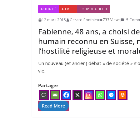
ACTUALITÉ
ALERTE !
COUP DE GUEULE
12 mars 2015
Gerard Ponthieu
733 Views
15 Comm
Fabienne,
48
ans, a choisi de
humain reconnu en Suisse, m
l’hostilité religieuse et moral
Un nouveau (et ancien) débat « de société » s’o
vie.
Partager
Read More