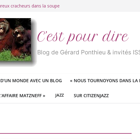
ureux cracheurs dans la soupe
 d’une longue et belle vie
traité de « blanc de merde » !
r des mondes » ou «
1984
» ?
 des féministes idéologiques
C’est pour dire
Blog de Gérard Ponthieu & invités 
 D’UN MONDE AVEC UN BLOG
«
NOUS TOURNOYONS DANS LA N
L’AFFAIRE MATZNEFF »
JAZZ
SUR CITIZENJAZZ