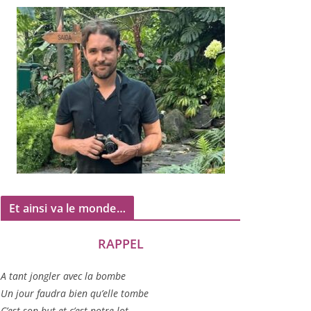
Et ainsi va le monde…
RAPPEL
A tant jon­gler avec la bombe
Un jour fau­dra bien qu’elle tombe
C’est son but et c’est notre lot…