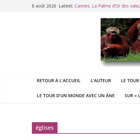
Passer
8 août 2026
Latest:
Cannes. La Palme d’Or des vale
au
Raoul Vaneigem, mort des suites
contenu
Racisme. Moi, Picard-Marseillais 
Aldous
George : « Le meilleu
&
«
Le patriarcat », bouc émissaire
RETOUR À L’ACCUEIL
L’AUTEUR
LE TOUR
LE TOUR D’UN MONDE AVEC UN ÂNE
SUR « 
églises