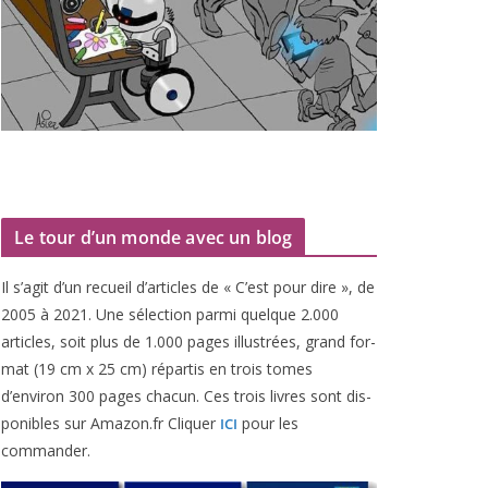
Le tour d’un monde avec un blog
Il s’agit d’un recueil d’ar­ticles de « C’est pour dire », de
2005
à
2021
. Une sélec­tion par­mi quelque
2
.
000
articles, soit plus de
1
.
000
pages illus­trées, grand for­
mat (
19
cm x
25
cm) répar­tis en trois tomes
d’environ
300
pages cha­cun. Ces trois livres sont dis­
po­nibles sur Amazon​.fr Cliquer
pour les
ICI
commander.