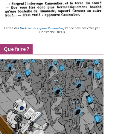
Extrait des
Facéties du sapeur Camember
,
bande des­si­née créée par
Christophe (
1890
)
Que faire ?