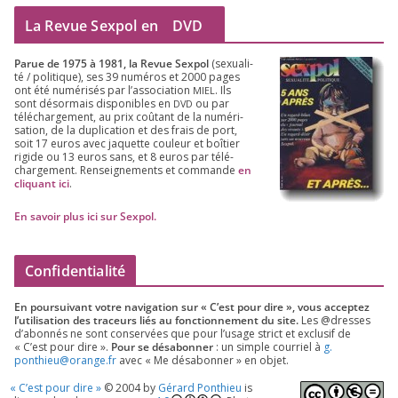
La Revue Sexpol en
DVD
Parue de
1975
à
1981
, la Revue Sex­pol
(sexua­li­
té /​ poli­tique), ses
39
numé­ros et
2000
pages
ont été numé­ri­sés par l’as­so­cia­tion
. Ils
MIEL
sont désor­mais dis­po­nibles en
ou par
DVD
télé­char­ge­ment, au prix coû­tant de la numé­ri­
sa­tion, de la dupli­ca­tion et des frais de port,
soit
17
euros avec jaquette cou­leur et boî­tier
rigide ou
13
euros sans, et
8
euros par télé­
char­ge­ment. Ren­sei­gne­ments et com­mande
en
cli­quant ici
.
En savoir plus ici sur Sexpol
.
Confidentialité
En pour­sui­vant votre navi­ga­tion sur « C’est pour dire », vous accep­tez
l’utilisation des tra­ceurs liés au fonc­tion­ne­ment du site.
Les @dresses
d’a­bon­nés ne sont conser­vées que pour l’u­sage strict et exclu­sif de
« C’est pour dire ».
Pour se désa­bon­ner
: un simple cour­riel à
g.​
ponthieu@​orange.​fr
avec « Me désa­bon­ner » en objet.
«
C’est pour dire »
©
2004
by
Gérard Ponthieu
is