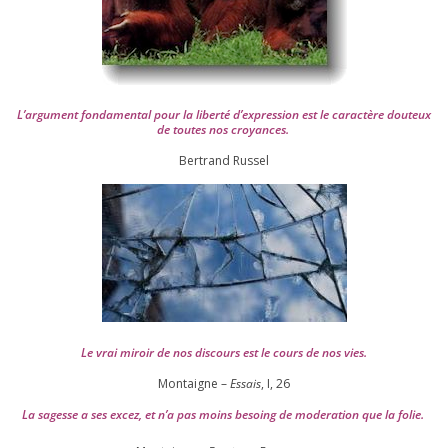
L’argument fon­da­men­tal pour la liber­té d’expression est le carac­tère dou­teux
de toutes nos croyances.
Ber­trand Russel
Le vrai miroir de nos dis­cours est le cours de nos vies.
Montaigne –
Essais
, I,
26
La sagesse a ses excez, et n’a pas moins besoing de mode­ra­tion que la folie.