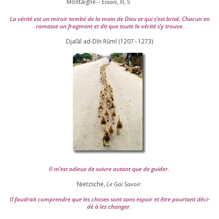
Montaigne –
Essais
,
,
5
III
La véri­té est un miroir tom­bé de la main de Dieu et qui s’est bri­sé. Chacun en
ramasse un frag­ment et dit que toute la véri­té s’y trouve.
Djalāl ad-Dīn Rūmī (
1207
–
1273
)
Il m’est odieux de suivre autant que de gui­der
.
Nietzsche,
Le Gai Savoir
.
Il fau­drait com­prendre que les choses sont sans espoir et être pour­tant déci­
dé à les chan­ger
.