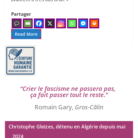
Partager
Read More
“
Crier le fas­cisme ne pas­se­ra pas,
ça fait pas­ser tout le reste.”
Romain Gary,
Gros-Câlin
Christophe Gleizes, détenu en Algérie depuis mai
2024