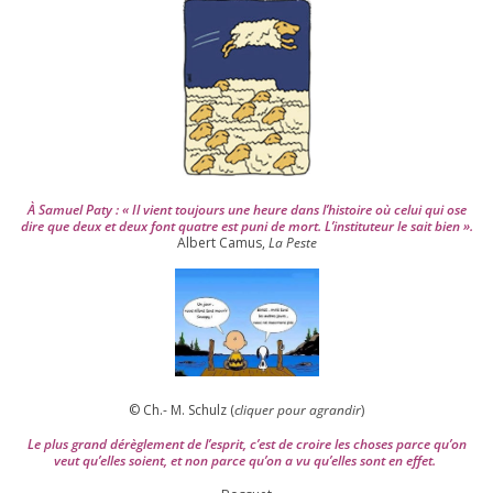
2
0
0
4
À Samuel Paty : « Il vient tou­jours une heure dans l’his­toire où celui qui ose
dire que deux et deux font quatre est puni de mort. L’instituteur le sait bien ».
Albert Camus,
La Peste
© Ch.- M. Schulz (
cli­quer pour agran­dir
)
Le plus grand dérè­gle­ment de l’es­prit, c’est de croire les choses parce qu’on
veut qu’elles soient, et non parce qu’on a vu qu’elles sont en effet.