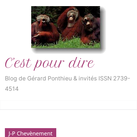
Passer
au
contenu
C’est pour dire
Blog de Gérard Ponthieu & invités ISSN 2739-
4514
J-P Chevènement