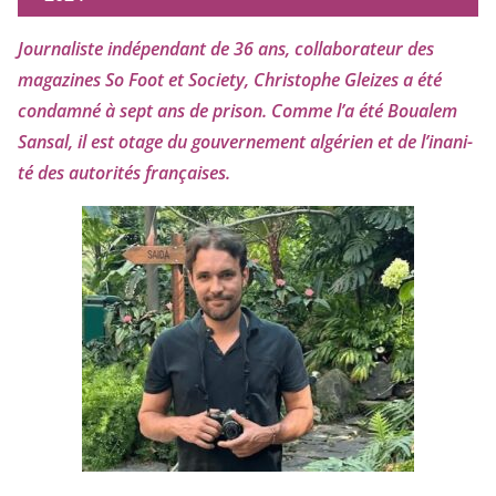
Journaliste indé­pen­dant de
36
ans, col­la­bo­ra­teur des
maga­zines So Foot et Society, Christophe Gleizes
a été
condam­né à sept ans de pri­son. Comme l’a été Boualem
Sansal, il est otage du gou­ver­ne­ment algé­rien et de l’i­na­ni­
té des auto­ri­tés françaises.