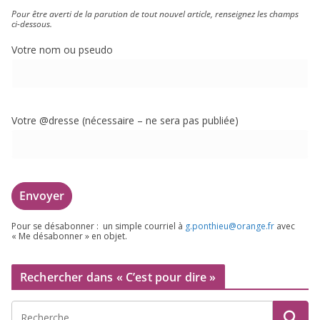
Pour être aver­ti de la paru­tion de tout nou­vel article, ren­sei­gnez les champs
ci-dessous.
Votre nom ou pseudo
Votre @dresse (néces­saire – ne sera pas publiée)
Pour se désa­bon­ner : un simple cour­riel à
g.​ponthieu@​orange.​fr
avec
« Me désa­bon­ner » en objet.
Rechercher dans « C’est pour dire »