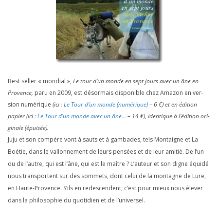
Best sel­ler « mon­dial »,
Le tour d’un monde en sept jours avec un âne en
Provence,
paru en
2009
, est désor­mais dis­po­nible chez Amazon en ver­
sion numé­rique
(ici :
Le Tour d’un monde (numé­rique)
–
6
€) et en édi­tion
papier (ici :
Le Tour d’un monde avec un âne…
–
14
€), iden­tique à l’é­di­tion ori­
gi­nale (épui­sée).
Juju et son com­père vont à sauts et à gam­bades, tels Montaigne et La
Boétie, dans le val­lon­ne­ment de leurs pen­sées et de leur ami­tié. De l’un
ou de l’autre, qui est l’âne, qui est le maître ? L’auteur et son digne équi­dé
nous trans­portent sur des som­mets, dont celui de la mon­tagne de Lure,
en Haute-Provence. S’ils en redes­cendent, c’est pour mieux nous éle­ver
dans la phi­lo­so­phie du quo­ti­dien et de l’universel.