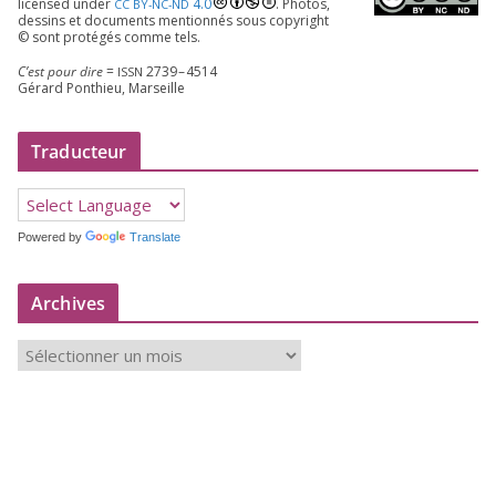
licen­sed under
4
.
0
. Photos,
CC
BY-NC-ND
des­sins et docu­ments men­tion­nés sous copy­right
© sont pro­té­gés comme tels.
C’est pour dire
=
2739
–
4514
ISSN
Gérard Ponthieu, Marseille
Traducteur
Powered by
Translate
Archives
A
r
c
h
i
v