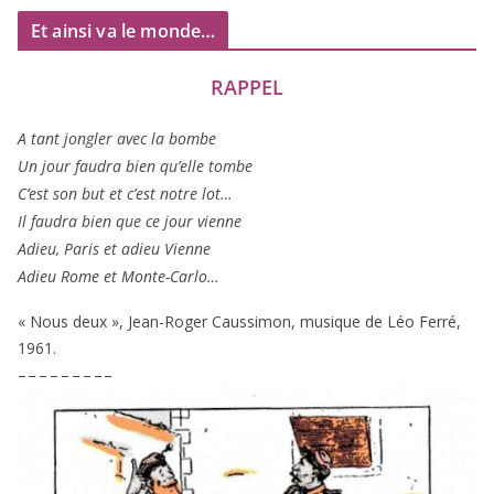
Et ainsi va le monde…
RAPPEL
A tant jon­gler avec la bombe
Un jour fau­dra bien qu’elle tombe
C’est son but et c’est notre lot…
Il fau­dra bien que ce jour vienne
Adieu, Paris et adieu Vienne
Adieu Rome et Monte-Carlo…
« Nous deux », Jean-Roger Caussimon, musique de Léo Ferré,
1961
.
– – – – – – – – –