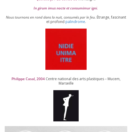
In girum imus nocte et consu­mi­mur igni.
Nous tour­nons en rond dans la nuit, consu­més par le feu.
Étrange, fas­ci­nant
et pro­fond
palin­drome
.
Philippe Casal,
2004
Centre natio­nal des arts plas­tiques – Mucem,
Marseille