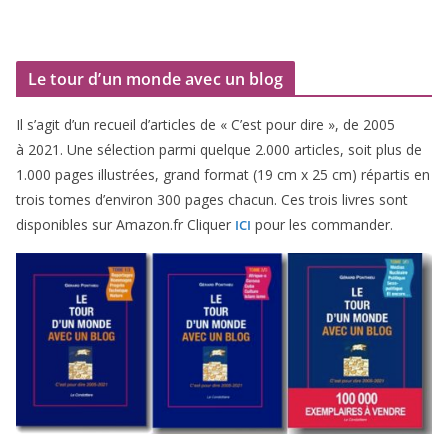
Le tour d’un monde avec un blog
Il s’agit d’un recueil d’ar­ticles de « C’est pour dire », de
2005
à
2021
. Une sélec­tion par­mi quelque
2
.
000
articles, soit plus de
1
.
000
pages illus­trées, grand for­mat (
19
cm x
25
cm) répar­tis en
trois tomes d’environ
300
pages cha­cun. Ces trois livres sont
dis­po­nibles sur Amazon​.fr Cliquer
pour les commander.
ICI