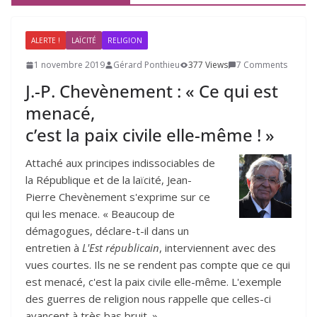
ALERTE !
LAÏCITÉ
RELIGION
1 novembre 2019
Gérard Ponthieu
377 Views
7 Comments
J.-P. Chevènement : « Ce qui est
menacé,
c’est la paix civile elle-même ! »
Attaché aux principes indissociables de
la République et de la laïcité, Jean-
Pierre Chevènement s'exprime sur ce
qui les menace. « Beaucoup de
démagogues, déclare-t-il dans un
entretien à
L'Est républicain
, interviennent avec des
vues courtes. Ils ne se rendent pas compte que ce qui
est menacé, c'est la paix civile elle-même. L'exemple
des guerres de religion nous rappelle que celles-ci
avancent à très bas bruit. »