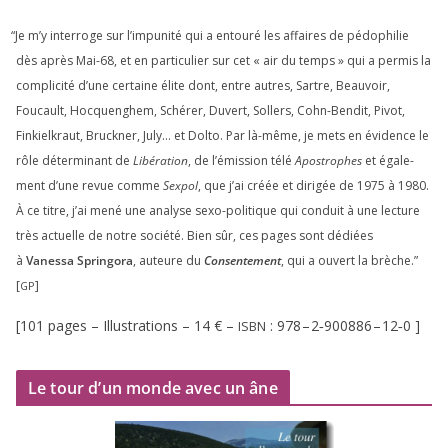
“
Je m’y inter­roge sur l’impunité qui a entou­ré les affaires de pédo­phi­lie
dès après Mai-
68
, et en par­ti­cu­lier sur cet « air du temps » qui a per­mis la
com­pli­ci­té d’une cer­taine élite dont, entre autres, Sartre, Beauvoir,
Foucault, Hocquenghem, Schérer, Duvert, Sollers, Cohn-Bendit, Pivot,
Finkielkraut, Bruckner, July… et Dolto. Par là-même, je mets en évi­dence le
rôle déter­mi­nant de
Libération
, de l’émission télé
Apostrophes
et éga­le­
ment d’une revue comme
Sexpol
, que j’ai créée et diri­gée de
1975
à
1980
.
À ce titre, j’ai mené une ana­lyse sexo-poli­tique qui conduit à une lec­ture
très actuelle de notre socié­té. Bien sûr, ces pages sont dédiées
à
Vanessa Springora
, auteure du
Consentement
, qui a ouvert la brèche.”
[
]
GP
[
101
pages – Illustrations –
14
€ –
:
978
–
2
‑
900886
–
12
‑
0
]
ISBN
Le tour d’un monde avec un âne