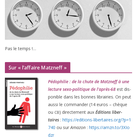
Pas le temps !…
Sur « l’affaire Matzneff »
Pédophilie : de la chute de Matzneff à une
lec­ture sexo-poli­tique de l’après-
68
est dis­
po­nible dans les bonnes librai­ries. On peut
aus­si le com­man­der (
14
euros – chèque
ou
) direc­te­ment aux
Éditions liber­
CB
taires
:
https://​edi​tions​-liber​taires​.org/​?​p​=​
1
740
ou sur
Amazon
:
https://​amzn​.to/​
3
​X​I​o​
dzr