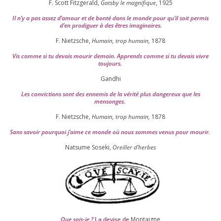
F. Scott Fitzgerald,
Gatsby le magni­fique
,
1925
Il n’y a pas assez d’a­mour et de bon­té dans le monde pour qu’il soit per­mis
d’en pro­di­guer à des êtres imaginaires.
F. Nietzsche,
Humain, trop humain,
1878
Vis comme si tu devais mou­rir demain. Apprends comme si tu devais vivre
toujours.
Gandhi
Les convic­tions sont des enne­mis de la véri­té plus dan­ge­reux que les
mensonges.
F. Nietzsche,
Humain, trop humain,
1878
Sans savoir pour­quoi j’aime ce monde où nous sommes venus pour mourir.
Natsume Soseki,
Oreiller d’herbes
Que sais-je ?
La devise de
Montaigne