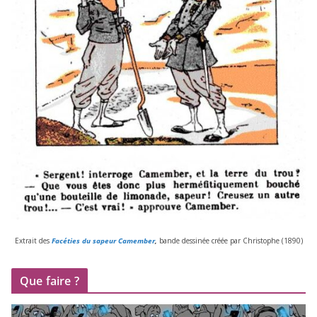
Extrait des
Facéties du sapeur Camember
,
bande des­si­née créée par Christophe (
1890
)
Que faire ?