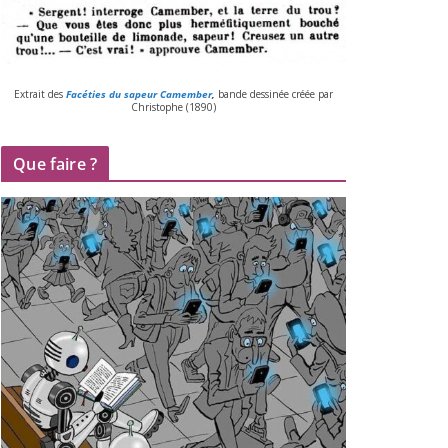
Extrait des
Facéties du sapeur Camember
,
bande des­si­née créée par
Christophe (
1890
)
Que faire ?