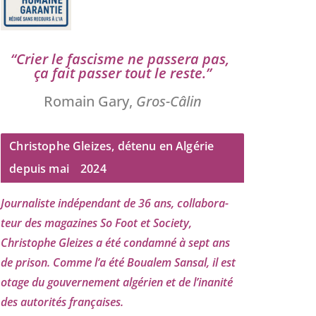
“
Crier le fas­cisme ne pas­se­ra pas,
ça fait pas­ser tout le reste.”
Romain Gary,
Gros-Câlin
Christophe Gleizes, détenu en Algérie
depuis mai
2024
Journaliste indé­pen­dant de
36
ans, col­la­bo­ra­
teur des maga­zines So Foot et Society,
Christophe Gleizes
a été condam­né à sept ans
de pri­son. Comme l’a été Boualem Sansal, il est
otage du gou­ver­ne­ment algé­rien et de l’i­na­ni­té
des auto­ri­tés françaises.