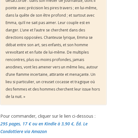
désaccordé : dans son métier de journaliste, dont il
pointe avec précision les pires travers ; en lui-même,
dans la quête de son être profond ; et surtout avec
Emma, qu’il ne sait pas aimer. Leur couple est en
danger. L’une et l’autre se cherchent dans des
directions opposées. Chanteuse lyrique, Emma se
débat entre son art, ses enfants, et son homme
virevoltant et en fuite de lui-même. De multiples
rencontres, plus ou moins profondes, jamais
anodines, vont les amener vers un même lieu, autour
d’une flamme incertaine, attirante et menaçante. Un
lieu si particulier, un creuset cocasse et tragique où
des femmes et des hommes cherchent leur issue hors
de la nuit. »
Pour commander, cliquer sur le lien ci-dessous :
295 pages, 17 €
ou en Kindle à 3,90 €
, Éd. Le
Condottiere via Amazon