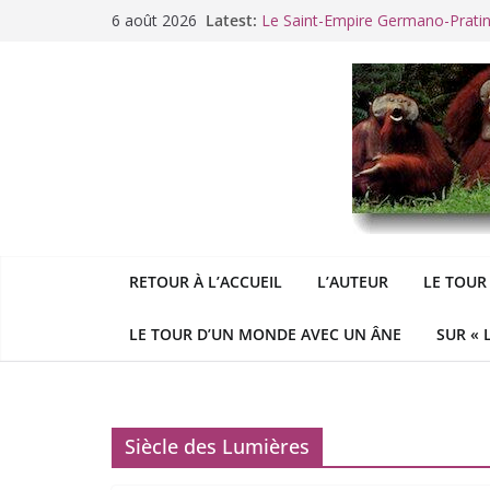
Passer
6 août 2026
Latest:
Le Saint-Empire Germano-Prati
au
Racisme. Moi, Picard-Marseillais 
contenu
Aldous
George : « Le meilleu
&
«
Le patriarcat », bouc émissaire
Cannes. La Palme d’Or des vale
RETOUR À L’ACCUEIL
L’AUTEUR
LE TOUR
LE TOUR D’UN MONDE AVEC UN ÂNE
SUR « 
Siècle des Lumières