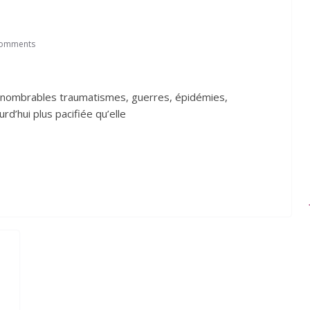
Comments
’innombrables traumatismes, guerres, épidémies,
rd’hui plus pacifiée qu’elle