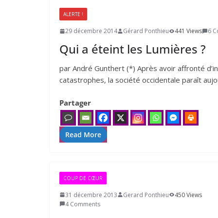
ALERTE !
29 décembre 2014
Gérard Ponthieu
441 Views
6 
Qui a éteint les Lumières ?
par André Gunthert (*) Après avoir affronté d
catastrophes, la société occidentale paraît aujou
Partager
Read More
COUP DE CŒUR
31 décembre 2013
Gerard Ponthieu
450 Views
4 Comments