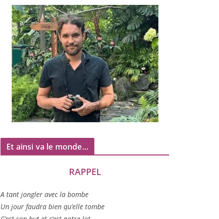
Et ainsi va le monde…
RAPPEL
A tant jon­gler avec la bombe
Un jour fau­dra bien qu’elle tombe
C’est son but et c’est notre lot…