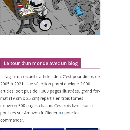
Le tour d’un monde avec un blog
Il s’agit d’un recueil d’ar­ticles de « C’est pour dire », de
2005
à
2021
. Une sélec­tion par­mi quelque
2
.
000
articles, soit plus de
1
.
000
pages illus­trées, grand for­
mat (
19
cm x
25
cm) répar­tis en trois tomes
d’environ
300
pages cha­cun. Ces trois livres sont dis­
po­nibles sur Amazon​.fr Cliquer
pour les
ICI
commander.