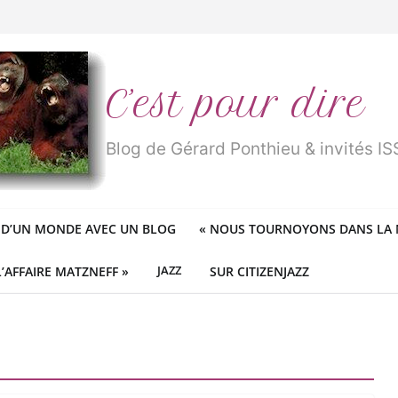
n
traité de « blanc de merde » !
r des mondes » ou «
1984
» ?
 des féministes idéologiques
ureux cracheurs dans la soupe
C’est pour dire
Blog de Gérard Ponthieu & invités 
 D’UN MONDE AVEC UN BLOG
«
NOUS TOURNOYONS DANS LA N
L’AFFAIRE MATZNEFF »
JAZZ
SUR CITIZENJAZZ