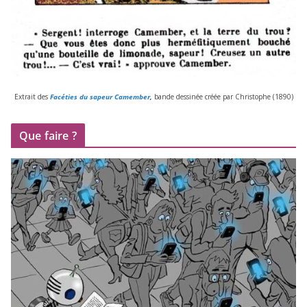
Extrait des
Facéties du sapeur Camember
,
bande des­si­née créée par Christophe (
1890
)
Que faire ?