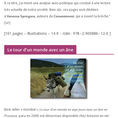
À ce titre, j’ai mené une ana­lyse sexo-poli­tique qui conduit à une lec­ture
très actuelle de notre socié­té. Bien sûr, ces pages sont dédiées
à
Vanessa Springora
, auteure du
Consentement
, qui a ouvert la brèche.”
[
]
GP
[
101
pages – Illustrations –
14
€ –
:
978
–
2
‑
900886
–
12
‑
0
]
ISBN
Le tour d’un monde avec un âne
Best sel­ler « mon­dial »,
Le tour d’un monde en sept jours avec un âne en
Provence,
paru en
2009
, est désor­mais dis­po­nible chez Amazon en ver­