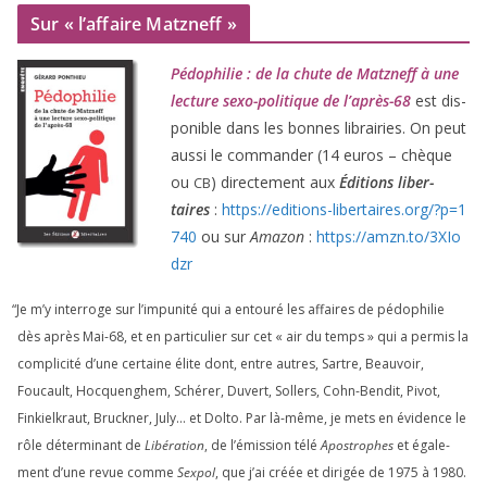
Sur « l’affaire Matzneff »
Pédophilie : de la chute de Matzneff à une
lec­ture sexo-poli­tique de l’après-
68
est dis­
po­nible dans les bonnes librai­ries. On peut
aus­si le com­man­der (
14
euros – chèque
ou
) direc­te­ment aux
Éditions liber­
CB
taires
:
https://​edi​tions​-liber​taires​.org/​?​p​=​
1
740
ou sur
Amazon
:
https://​amzn​.to/​
3
​X​I​o​
dzr
“
Je m’y inter­roge sur l’impunité qui a entou­ré les affaires de pédo­phi­lie
dès après Mai-
68
, et en par­ti­cu­lier sur cet « air du temps » qui a per­mis la
com­pli­ci­té d’une cer­taine élite dont, entre autres, Sartre, Beauvoir,
Foucault, Hocquenghem, Schérer, Duvert, Sollers, Cohn-Bendit, Pivot,
Finkielkraut, Bruckner, July… et Dolto. Par là-même, je mets en évi­dence le
rôle déter­mi­nant de
Libération
, de l’émission télé
Apostrophes
et éga­le­
ment d’une revue comme
Sexpol
, que j’ai créée et diri­gée de
1975
à
1980
.