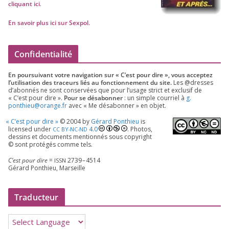
cli­quant ici
.
En savoir plus ici sur Sexpol
.
Confidentialité
En pour­sui­vant votre navi­ga­tion sur « C’est pour dire », vous accep­tez
l’utilisation des tra­ceurs liés au fonc­tion­ne­ment du site.
Les @dresses
d’a­bon­nés ne sont conser­vées que pour l’u­sage strict et exclu­sif de
« C’est pour dire ».
Pour se désa­bon­ner
: un simple cour­riel à
g.​
ponthieu@​orange.​fr
avec « Me désa­bon­ner » en objet.
«
C’est pour dire »
©
2004
by
Gérard Ponthieu
is
licen­sed under
4
.
0
. Photos,
CC
BY-NC-ND
des­sins et docu­ments men­tion­nés sous copy­right
© sont pro­té­gés comme tels.
C’est pour dire
=
2739
–
4514
ISSN
Gérard Ponthieu, Marseille
Traducteur