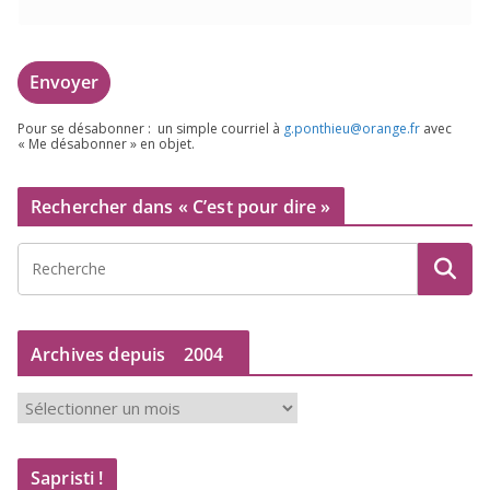
Pour se désa­bon­ner : un simple cour­riel à
g.​ponthieu@​orange.​fr
avec
« Me désa­bon­ner » en objet.
Rechercher dans « C’est pour dire »
Archives depuis
2004
A
r
c
Sapristi !
h