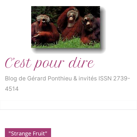
Passer
au
contenu
C’est pour dire
Blog de Gérard Ponthieu & invités ISSN 2739-
4514
"Strange Fruit"