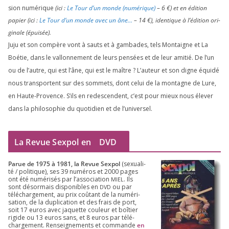
sion numé­rique
(ici :
Le Tour d’un monde (numé­rique)
–
6
€) et en édi­tion
papier (ici :
Le Tour d’un monde avec un âne…
–
14
€), iden­tique à l’é­di­tion ori­
gi­nale (épui­sée).
Juju et son com­père vont à sauts et à gam­bades, tels Montaigne et La
Boétie, dans le val­lon­ne­ment de leurs pen­sées et de leur ami­tié. De l’un
ou de l’autre, qui est l’âne, qui est le maître ? L’auteur et son digne équi­dé
nous trans­portent sur des som­mets, dont celui de la mon­tagne de Lure,
en Haute-Provence. S’ils en redes­cendent, c’est pour mieux nous éle­ver
dans la phi­lo­so­phie du quo­ti­dien et de l’universel.
La Revue Sexpol en
DVD
Parue de
1975
à
1981
, la Revue Sex­pol
(sexua­li­
té /​ poli­tique), ses
39
numé­ros et
2000
pages
ont été numé­ri­sés par l’as­so­cia­tion
. Ils
MIEL
sont désor­mais dis­po­nibles en
ou par
DVD
télé­char­ge­ment, au prix coû­tant de la numé­ri­
sa­tion, de la dupli­ca­tion et des frais de port,
soit
17
euros avec jaquette cou­leur et boî­tier
rigide ou
13
euros sans, et
8
euros par télé­
char­ge­ment. Ren­sei­gne­ments et com­mande
en