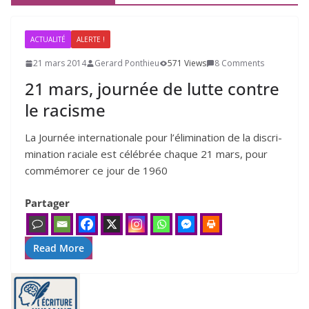
ACTUALITÉ
ALERTE !
21 mars 2014
Gerard Ponthieu
571 Views
8 Comments
21
mars, journée de lutte contre
le racisme
La Journée inter­na­tio­nale pour l’élimination de la dis­cri­
mi­na­tion raciale est célé­brée chaque 21 mars, pour
com­mé­mo­rer ce jour de 1960
Partager
Read More