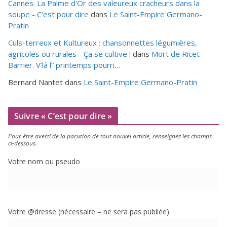
Cannes. La Palme d'Or des valeureux cracheurs dans la
soupe - C’est pour dire
dans
Le Saint-Empire Germano-
Pratin
Culs-terreux et Kultureux : chansonnettes légumières,
agricoles ou rurales - Ça se cultive !
dans
Mort de Ricet
Barrier. V’là l” printemps pourri…
Bernard Nantet
dans
Le Saint-Empire Germano-Pratin
Suivre « C’est pour dire »
Pour être aver­ti de la paru­tion de tout nou­vel article, ren­sei­gnez les champs
ci-dessous.
Votre nom ou pseudo
Votre @dresse (néces­saire – ne sera pas publiée)