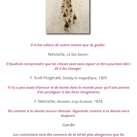
Il m’est odieux de suivre autant que de gui­der
.
Nietzsche,
Le Gai Savoir
.
Il fau­drait com­prendre que les choses sont sans espoir et être pour­tant déci­
dé à les chan­ger
.
F. Scott Fitzgerald,
Gatsby le magni­fique
,
1925
Il n’y a pas assez d’a­mour et de bon­té dans le monde pour qu’il soit per­mis
d’en pro­di­guer à des êtres imaginaires.
F. Nietzsche,
Humain, trop humain,
1878
Vis comme si tu devais mou­rir demain. Apprends comme si tu devais vivre
toujours.
Gandhi
Les convic­tions sont des enne­mis de la véri­té plus dan­ge­reux que les