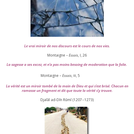
Le vrai miroir de nos dis­cours est le cours de nos vies.
Montaigne –
Essais
, I,
26
La sagesse a ses excez, et n’a pas moins besoing de mode­ra­tion que la folie.
Montaigne –
Essais
,
,
5
III
La véri­té est un miroir tom­bé de la main de Dieu et qui s’est bri­sé. Chacun en
ramasse un frag­ment et dit que toute la véri­té s’y trouve.
Djalāl ad-Dīn Rūmī (
1207
–
1273
)