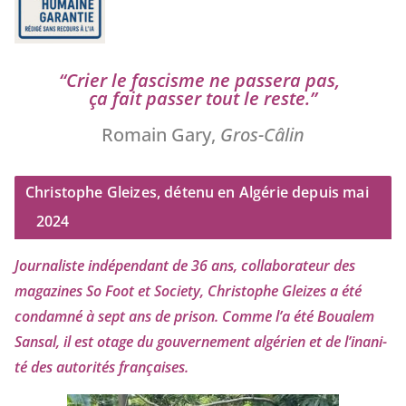
“
Crier le fas­cisme ne pas­se­ra pas,
ça fait pas­ser tout le reste.”
Romain Gary,
Gros-Câlin
Christophe Gleizes, détenu en Algérie depuis mai
2024
Journaliste indé­pen­dant de
36
ans, col­la­bo­ra­teur des
maga­zines So Foot et Society, Christophe Gleizes
a été
condam­né à sept ans de pri­son. Comme l’a été Boualem
Sansal, il est otage du gou­ver­ne­ment algé­rien et de l’i­na­ni­
té des auto­ri­tés françaises.