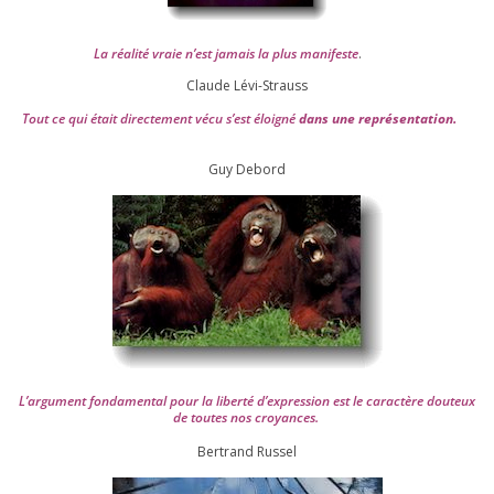
La réa­lité vraie n’est jamais la plus mani­feste
.
Claude Lévi-Strauss
Tout ce qui était direc­te­ment vécu s’est éloi­gné
dans une repré­sen­ta­tion.
Guy Debord
L’argument fon­da­men­tal pour la liber­té d’expression est le carac­tère dou­teux
de toutes nos croyances.
Ber­trand Russel