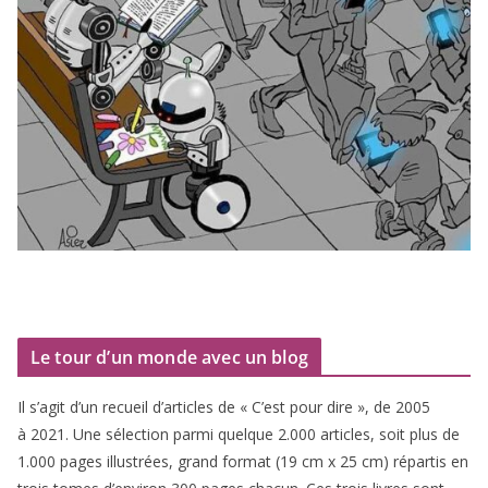
Le tour d’un monde avec un blog
Il s’agit d’un recueil d’ar­ticles de « C’est pour dire », de
2005
à
2021
. Une sélec­tion par­mi quelque
2
.
000
articles, soit plus de
1
.
000
pages illus­trées, grand for­mat (
19
cm x
25
cm) répar­tis en