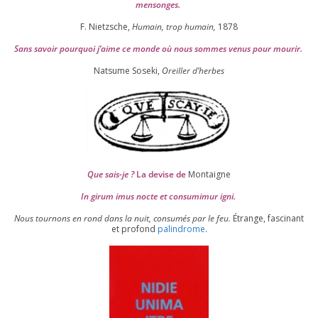
mensonges.
F. Nietzsche,
Humain, trop humain,
1878
Sans savoir pour­quoi j’aime ce monde où nous sommes venus pour mourir.
Natsume Soseki,
Oreiller d’herbes
Que sais-je ?
La devise de
Montaigne
In girum imus nocte et consu­mi­mur igni.
Nous tour­nons en rond dans la nuit, consu­més par le feu.
Étrange, fas­ci­nant
et pro­fond
palin­drome
.