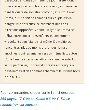
désaccordé : dans son métier de journaliste, dont il
pointe avec précision les pires travers ; en lui-même,
dans la quête de son être profond ; et surtout avec
Emma, qu’il ne sait pas aimer. Leur couple est en
danger. L’une et l’autre se cherchent dans des
directions opposées. Chanteuse lyrique, Emma se
débat entre son art, ses enfants, et son homme
virevoltant et en fuite de lui-même. De multiples
rencontres, plus ou moins profondes, jamais
anodines, vont les amener vers un même lieu, autour
d’une flamme incertaine, attirante et menaçante. Un
lieu si particulier, un creuset cocasse et tragique où
des femmes et des hommes cherchent leur issue hors
de la nuit. »
Pour commander, cliquer sur le lien ci-dessous :
295 pages, 17 €
ou en Kindle à 3,90 €
, Éd. Le
Condottiere via Amazon