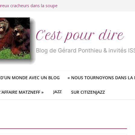
ureux cracheurs dans la soupe
 d’une longue et belle vie
traité de « blanc de merde » !
r des mondes » ou «
1984
» ?
 des féministes idéologiques
C’est pour dire
Blog de Gérard Ponthieu & invités 
 D’UN MONDE AVEC UN BLOG
«
NOUS TOURNOYONS DANS LA N
L’AFFAIRE MATZNEFF »
JAZZ
SUR CITIZENJAZZ