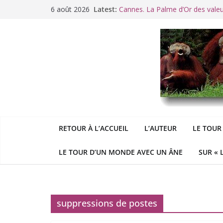
Passer
6 août 2026
Latest:
Cannes. La Palme d’Or des vale
au
Raoul Vaneigem, mort des suites
contenu
Racisme. Moi, Picard-Marseillais 
Aldous
George : « Le meilleu
&
«
Le patriarcat », bouc émissaire
RETOUR À L’ACCUEIL
L’AUTEUR
LE TOUR
LE TOUR D’UN MONDE AVEC UN ÂNE
SUR « 
suppressions de postes