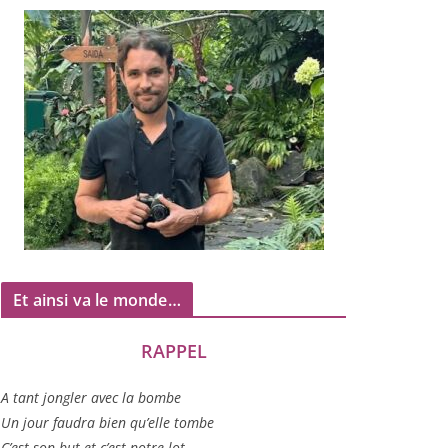
Et ainsi va le monde…
RAPPEL
A tant jon­gler avec la bombe
Un jour fau­dra bien qu’elle tombe
C’est son but et c’est notre lot…