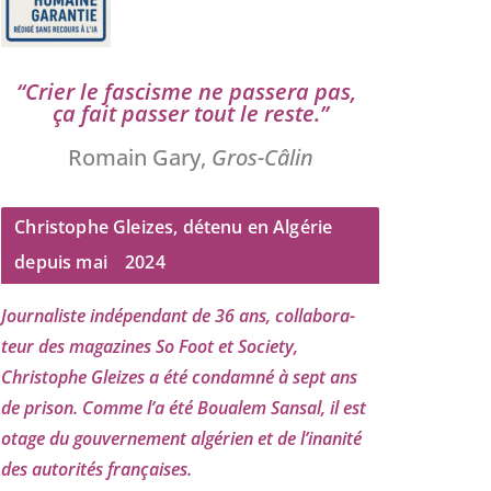
“
Crier le fas­cisme ne pas­se­ra pas,
ça fait pas­ser tout le reste.”
Romain Gary,
Gros-Câlin
Christophe Gleizes, détenu en Algérie
depuis mai
2024
Journaliste indé­pen­dant de
36
ans, col­la­bo­ra­
teur des maga­zines So Foot et Society,
Christophe Gleizes
a été condam­né à sept ans
de pri­son. Comme l’a été Boualem Sansal, il est
otage du gou­ver­ne­ment algé­rien et de l’i­na­ni­té
des auto­ri­tés françaises.