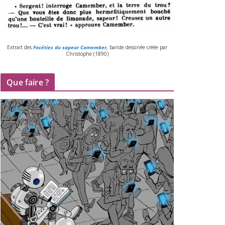
Extrait des
Facéties du sapeur Camember
,
bande des­si­née créée par
Christophe (
1890
)
Que faire ?