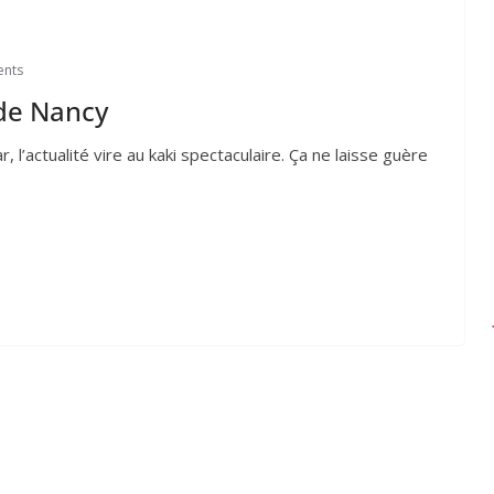
nts
 de Nancy
l’ac­tua­li­té vire au kaki spec­ta­cu­laire. Ça ne laisse guère