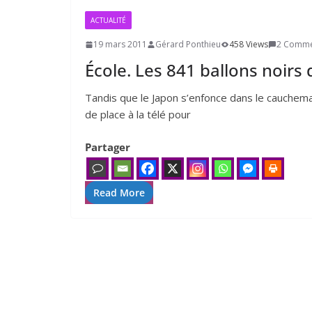
ACTUALITÉ
19 mars 2011
Gérard Ponthieu
458 Views
2 Comme
École. Les
841
ballons noirs
Tandis que le Japon s’en­fonce dans le cau­che­mar, 
de place à la télé pour
Partager
Read More