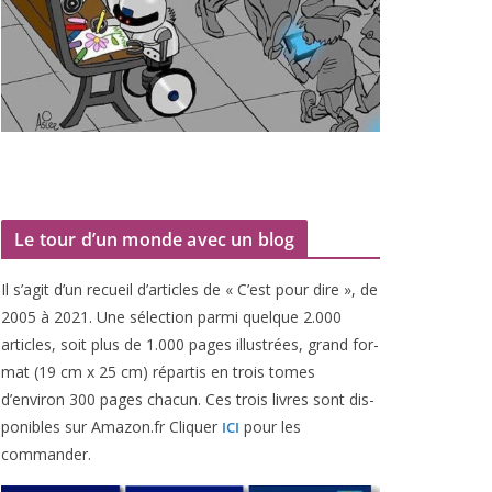
Le tour d’un monde avec un blog
Il s’agit d’un recueil d’ar­ticles de « C’est pour dire », de
2005
à
2021
. Une sélec­tion par­mi quelque
2
.
000
articles, soit plus de
1
.
000
pages illus­trées, grand for­
mat (
19
cm x
25
cm) répar­tis en trois tomes
d’environ
300
pages cha­cun. Ces trois livres sont dis­
po­nibles sur Amazon​.fr Cliquer
pour les
ICI
commander.