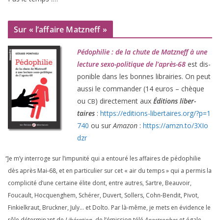
Sur « l’affaire Matzneff »
Pédophilie : de la chute de Matzneff à une
lec­ture sexo-poli­tique de l’après-
68
est dis­
po­nible dans les bonnes librai­ries. On peut
aus­si le com­man­der (
14
euros – chèque
ou
) direc­te­ment aux
Éditions liber­
CB
taires
:
https://​edi​tions​-liber​taires​.org/​?​p​=​
1
740
ou sur
Amazon
:
https://​amzn​.to/​
3
​X​I​o​
dzr
“
Je m’y inter­roge sur l’impunité qui a entou­ré les affaires de pédo­phi­lie
dès après Mai-
68
, et en par­ti­cu­lier sur cet « air du temps » qui a per­mis la
com­pli­ci­té d’une cer­taine élite dont, entre autres, Sartre, Beauvoir,
Foucault, Hocquenghem, Schérer, Duvert, Sollers, Cohn-Bendit, Pivot,
Finkielkraut, Bruckner, July… et Dolto. Par là-même, je mets en évi­dence le
rôle déter­mi­nant de
Libération
, de l’émission télé
Apostrophes
et éga­le­