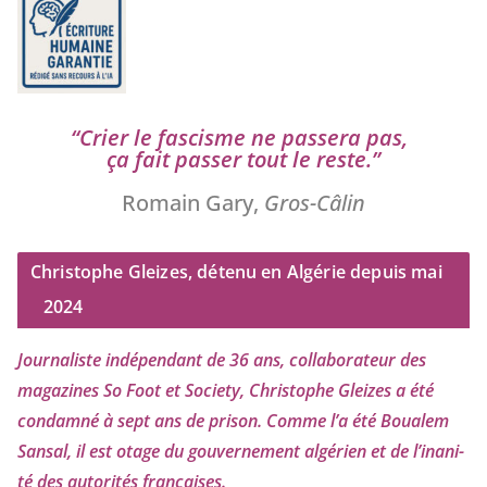
“
Crier le fas­cisme ne pas­se­ra pas,
ça fait pas­ser tout le reste.”
Romain Gary,
Gros-Câlin
Christophe Gleizes, détenu en Algérie depuis mai
2024
Journaliste indé­pen­dant de
36
ans, col­la­bo­ra­teur des
maga­zines So Foot et Society, Christophe Gleizes
a été
condam­né à sept ans de pri­son. Comme l’a été Boualem
Sansal, il est otage du gou­ver­ne­ment algé­rien et de l’i­na­ni­
té des auto­ri­tés françaises.