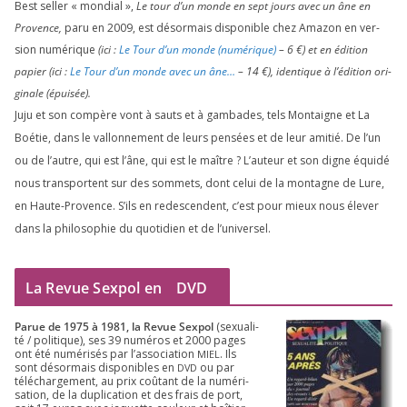
Best sel­ler « mon­dial »,
Le tour d’un monde en sept jours avec un âne en
Provence,
paru en
2009
, est désor­mais dis­po­nible chez Amazon en ver­
sion numé­rique
(ici :
Le Tour d’un monde (numé­rique)
–
6
€) et en édi­tion
papier (ici :
Le Tour d’un monde avec un âne…
–
14
€), iden­tique à l’é­di­tion ori­
gi­nale (épui­sée).
Juju et son com­père vont à sauts et à gam­bades, tels Montaigne et La
Boétie, dans le val­lon­ne­ment de leurs pen­sées et de leur ami­tié. De l’un
ou de l’autre, qui est l’âne, qui est le maître ? L’auteur et son digne équi­dé
nous trans­portent sur des som­mets, dont celui de la mon­tagne de Lure,
en Haute-Provence. S’ils en redes­cendent, c’est pour mieux nous éle­ver
dans la phi­lo­so­phie du quo­ti­dien et de l’universel.
La Revue Sexpol en
DVD
Parue de
1975
à
1981
, la Revue Sex­pol
(sexua­li­
té /​ poli­tique), ses
39
numé­ros et
2000
pages
ont été numé­ri­sés par l’as­so­cia­tion
. Ils
MIEL
sont désor­mais dis­po­nibles en
ou par
DVD
télé­char­ge­ment, au prix coû­tant de la numé­ri­
sa­tion, de la dupli­ca­tion et des frais de port,