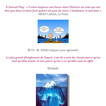
À Samuel Paty : « Il vient tou­jours une heure dans l’his­toire où celui qui ose
dire que deux et deux font quatre est puni de mort. L’instituteur le sait bien ».
Albert Camus,
La Peste
© Ch.- M. Schulz (
cli­quer pour agran­dir
)
Le plus grand dérè­gle­ment de l’es­prit, c’est de croire les choses parce qu’on
veut qu’elles soient, et non parce qu’on a vu qu’elles sont en effet.
Bossuet