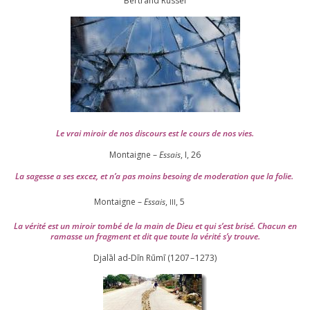
Ber­trand Russel
Le vrai miroir de nos dis­cours est le cours de nos vies.
Montaigne –
Essais
, I,
26
La sagesse a ses excez, et n’a pas moins besoing de mode­ra­tion que la folie.
Montaigne –
Essais
,
,
5
III
La véri­té est un miroir tom­bé de la main de Dieu et qui s’est bri­sé. Chacun en
ramasse un frag­ment et dit que toute la véri­té s’y trouve.
Djalāl ad-Dīn Rūmī (
1207
–
1273
)