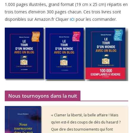
1
.
000
pages illus­trées, grand for­mat (
19
cm x
25
cm) répar­tis en
trois tomes d’environ
300
pages cha­cun. Ces trois livres sont
dis­po­nibles sur Amazon​.fr Cliquer
pour les commander.
ICI
Nous tournoyons dans la nuit
« Clamer la liberté, la belle affaire ! Mais
qu’en est-il des coups de dés du hasard ?
Que dire des tournoiements qui font