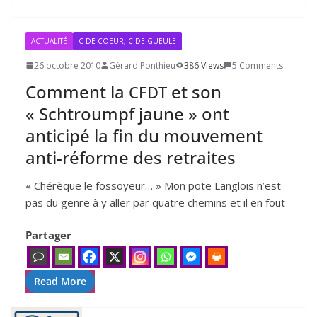
ACTUALITÉ
C DE COEUR, C DE GUEULE
26 octobre 2010
Gérard Ponthieu
386 Views
5 Comments
Comment la
et son
CFDT
« Schtroumpf jaune » ont
anticipé la fin du mouvement
anti-réforme des retraites
« Chérèque le fos­soyeur… » Mon pote Langlois n’est
pas du genre à y aller par quatre che­mins et il en fout
Partager
Read More