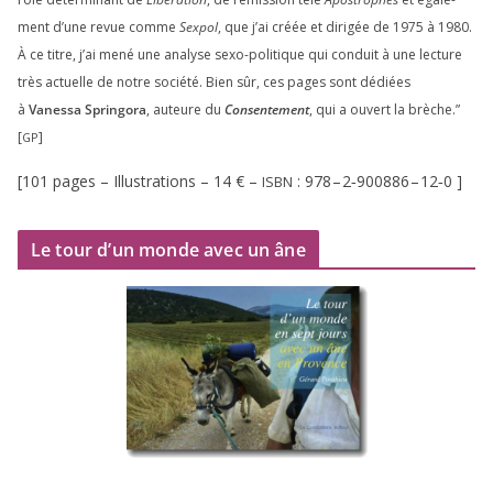
ment d’une revue comme
Sexpol
, que j’ai créée et diri­gée de
1975
à
1980
.
À ce titre, j’ai mené une ana­lyse sexo-poli­tique qui conduit à une lec­ture
très actuelle de notre socié­té. Bien sûr, ces pages sont dédiées
à
Vanessa Springora
, auteure du
Consentement
, qui a ouvert la brèche.”
[
]
GP
[
101
pages – Illustrations –
14
€ –
:
978
–
2
‑
900886
–
12
‑
0
]
ISBN
Le tour d’un monde avec un âne