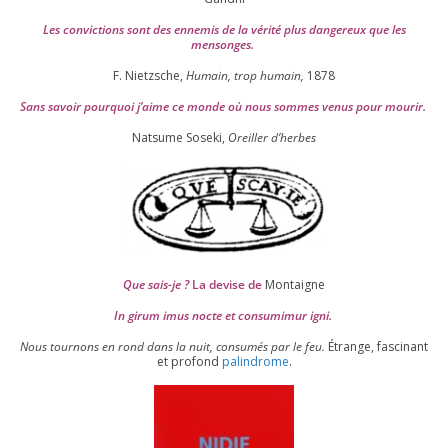
Les convic­tions sont des enne­mis de la véri­té plus dan­ge­reux que les
mensonges.
F. Nietzsche,
Humain, trop humain,
1878
Sans savoir pour­quoi j’aime ce monde où nous sommes venus pour mourir.
Natsume Soseki,
Oreiller d’herbes
Que sais-je ?
La devise de
Montaigne
In girum imus nocte et consu­mi­mur igni.
Nous tour­nons en rond dans la nuit, consu­més par le feu.
Étrange, fas­ci­nant
et pro­fond
palin­drome
.