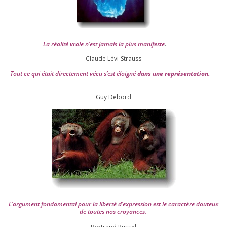
La réa­lité vraie n’est jamais la plus mani­feste
.
Claude Lévi-Strauss
Tout ce qui était direc­te­ment vécu s’est éloi­gné
dans une repré­sen­ta­tion.
Guy Debord
L’argument fon­da­men­tal pour la liber­té d’expression est le carac­tère dou­teux
de toutes nos croyances.