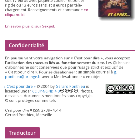
soit
17
euros avec jaquette cou­leur et boî­tier
rigide ou
13
euros sans, et
8
euros par télé­
char­ge­ment. Ren­sei­gne­ments et com­mande
en
cli­quant ici
.
En savoir plus ici sur Sexpol
.
Confidentialité
En pour­sui­vant votre navi­ga­tion sur « C’est pour dire », vous accep­tez
l’utilisation des tra­ceurs liés au fonc­tion­ne­ment du site.
Les @dresses
d’a­bon­nés ne sont conser­vées que pour l’u­sage strict et exclu­sif de
« C’est pour dire ».
Pour se désa­bon­ner
: un simple cour­riel à
g.​
ponthieu@​orange.​fr
avec « Me désa­bon­ner » en objet.
«
C’est pour dire »
©
2004
by
Gérard Ponthieu
is
licen­sed under
4
.
0
. Photos,
CC
BY-NC-ND
des­sins et docu­ments men­tion­nés sous copy­right
© sont pro­té­gés comme tels.
C’est pour dire
=
2739
–
4514
ISSN
Gérard Ponthieu, Marseille
Traducteur