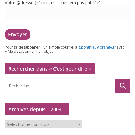
Votre @dresse (néces­saire – ne sera pas publiée)
Pour se désa­bon­ner : un simple cour­riel à
g.​ponthieu@​orange.​fr
avec
« Me désa­bon­ner » en objet.
Rechercher dans « C’est pour dire »
Archives depuis
2004
A
r