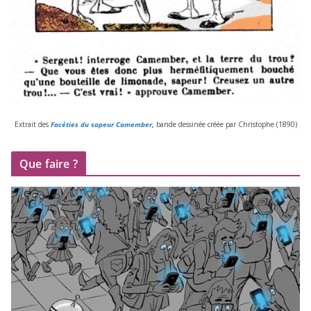
Extrait des
Facéties du sapeur Camember
,
bande des­si­née créée par Christophe (
1890
)
Que faire ?