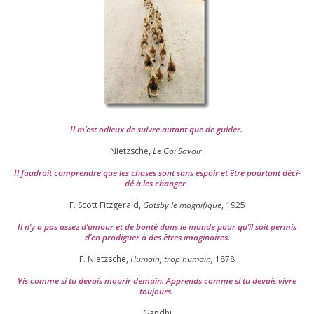
Il m’est odieux de suivre autant que de gui­der
.
Nietzsche,
Le Gai Savoir
.
Il fau­drait com­prendre que les choses sont sans espoir et être pour­tant déci­
dé à les chan­ger
.
F. Scott Fitzgerald,
Gatsby le magni­fique
,
1925
Il n’y a pas assez d’a­mour et de bon­té dans le monde pour qu’il soit per­mis
d’en pro­di­guer à des êtres imaginaires.
F. Nietzsche,
Humain, trop humain,
1878
Vis comme si tu devais mou­rir demain. Apprends comme si tu devais vivre
toujours.
Gandhi