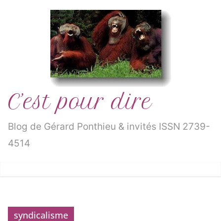
Passer
au
contenu
C’est pour dire
Blog de Gérard Ponthieu & invités ISSN 2739-
4514
syndicalisme