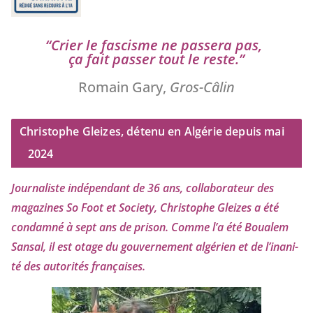
“
Crier le fas­cisme ne pas­se­ra pas,
ça fait pas­ser tout le reste.”
Romain Gary,
Gros-Câlin
Christophe Gleizes, détenu en Algérie depuis mai
2024
Journaliste indé­pen­dant de
36
ans, col­la­bo­ra­teur des
maga­zines So Foot et Society, Christophe Gleizes
a été
condam­né à sept ans de pri­son. Comme l’a été Boualem
Sansal, il est otage du gou­ver­ne­ment algé­rien et de l’i­na­ni­
té des auto­ri­tés françaises.