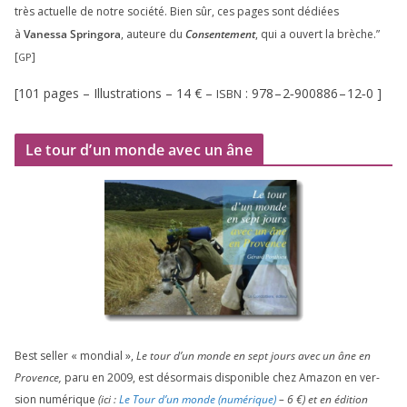
très actuelle de notre socié­té. Bien sûr, ces pages sont dédiées
à
Vanessa Springora
, auteure du
Consentement
, qui a ouvert la brèche.”
[
]
GP
[
101
pages – Illustrations –
14
€ –
:
978
–
2
‑
900886
–
12
‑
0
]
ISBN
Le tour d’un monde avec un âne
Best sel­ler « mon­dial »,
Le tour d’un monde en sept jours avec un âne en
Provence,
paru en
2009
, est désor­mais dis­po­nible chez Amazon en ver­
sion numé­rique
(ici :
Le Tour d’un monde (numé­rique)
–
6
€) et en édi­tion