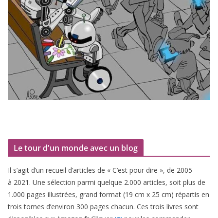
Le tour d’un monde avec un blog
Il s’agit d’un recueil d’ar­ticles de « C’est pour dire », de
2005
à
2021
. Une sélec­tion par­mi quelque
2
.
000
articles, soit plus de
1
.
000
pages illus­trées, grand for­mat (
19
cm x
25
cm) répar­tis en
trois tomes d’environ
300
pages cha­cun. Ces trois livres sont