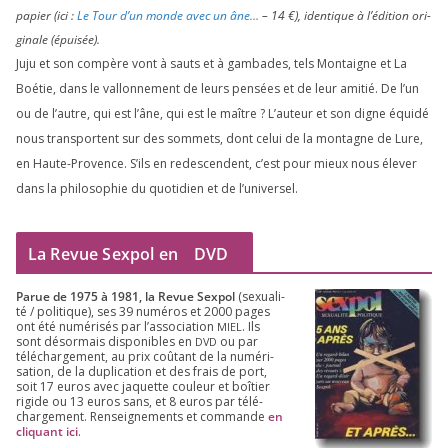
papier (ici :
Le Tour d’un monde avec un âne…
–
14
€), iden­tique à l’é­di­tion ori­
gi­nale (épui­sée).
Juju et son com­père vont à sauts et à gam­bades, tels Montaigne et La
Boétie, dans le val­lon­ne­ment de leurs pen­sées et de leur ami­tié. De l’un
ou de l’autre, qui est l’âne, qui est le maître ? L’auteur et son digne équi­dé
nous trans­portent sur des som­mets, dont celui de la mon­tagne de Lure,
en Haute-Provence. S’ils en redes­cendent, c’est pour mieux nous éle­ver
dans la phi­lo­so­phie du quo­ti­dien et de l’universel.
La Revue Sexpol en
DVD
Parue de
1975
à
1981
, la Revue Sex­pol
(sexua­li­
té /​ poli­tique), ses
39
numé­ros et
2000
pages
ont été numé­ri­sés par l’as­so­cia­tion
. Ils
MIEL
sont désor­mais dis­po­nibles en
ou par
DVD
télé­char­ge­ment, au prix coû­tant de la numé­ri­
sa­tion, de la dupli­ca­tion et des frais de port,
soit
17
euros avec jaquette cou­leur et boî­tier
rigide ou
13
euros sans, et
8
euros par télé­
char­ge­ment. Ren­sei­gne­ments et com­mande
en
cli­quant ici
.