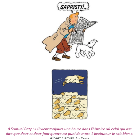
v
e
s
d
e
p
u
i
s
2
0
0
4
À Samuel Paty : « Il vient tou­jours une heure dans l’his­toire où celui qui ose
dire que deux et deux font quatre est puni de mort. L’instituteur le sait bien ».
Albert Camus,
La Peste