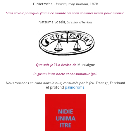
F. Nietzsche,
Humain, trop humain,
1878
Sans savoir pour­quoi j’aime ce monde où nous sommes venus pour mourir.
Natsume Soseki,
Oreiller d’herbes
Que sais-je ?
La devise de
Montaigne
In girum imus nocte et consu­mi­mur igni.
Nous tour­nons en rond dans la nuit, consu­més par le feu.
Étrange, fas­ci­nant
et pro­fond
palin­drome
.