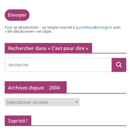
Pour se désa­bon­ner : un simple cour­riel à
g.​ponthieu@​orange.​fr
avec
« Me désa­bon­ner » en objet.
Rechercher dans « C’est pour dire »
Archives depuis
2004
A
r
c
Sapristi !
h
i