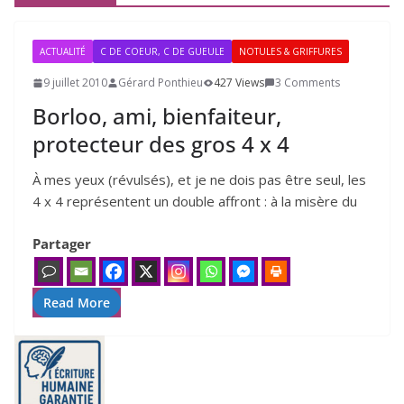
ACTUALITÉ
C DE COEUR, C DE GUEULE
NOTULES & GRIFFURES
9 juillet 2010
Gérard Ponthieu
427 Views
3 Comments
Borloo, ami, bienfaiteur,
protecteur des gros
4
x
4
À mes yeux (révul­sés), et je ne dois pas être seul, les
4 x 4 repré­sentent un double affront : à la misère du
Partager
Read More