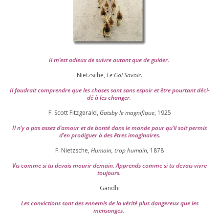
Il m’est odieux de suivre autant que de gui­der
.
Nietzsche,
Le Gai Savoir
.
Il fau­drait com­prendre que les choses sont sans espoir et être pour­tant déci­
dé à les chan­ger
.
F. Scott Fitzgerald,
Gatsby le magni­fique
,
1925
Il n’y a pas assez d’a­mour et de bon­té dans le monde pour qu’il soit per­mis
d’en pro­di­guer à des êtres imaginaires.
F. Nietzsche,
Humain, trop humain,
1878
Vis comme si tu devais mou­rir demain. Apprends comme si tu devais vivre
toujours.
Gandhi
Les convic­tions sont des enne­mis de la véri­té plus dan­ge­reux que les
mensonges.