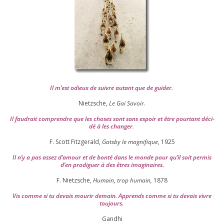
Il m’est odieux de suivre autant que de gui­der
.
Nietzsche,
Le Gai Savoir
.
Il fau­drait com­prendre que les choses sont sans espoir et être pour­tant déci­
dé à les chan­ger
.
F. Scott Fitzgerald,
Gatsby le magni­fique
,
1925
Il n’y a pas assez d’a­mour et de bon­té dans le monde pour qu’il soit per­mis
d’en pro­di­guer à des êtres imaginaires.
F. Nietzsche,
Humain, trop humain,
1878
Vis comme si tu devais mou­rir demain. Apprends comme si tu devais vivre
toujours.
Gandhi