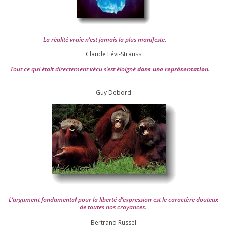
La réa­lité vraie n’est jamais la plus mani­feste
.
Claude Lévi-Strauss
Tout ce qui était direc­te­ment vécu s’est éloi­gné
dans une repré­sen­ta­tion.
Guy Debord
L’argument fon­da­men­tal pour la liber­té d’expression est le carac­tère dou­teux
de toutes nos croyances.
Ber­trand Russel