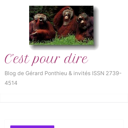
Passer
au
contenu
C’est pour dire
Blog de Gérard Ponthieu & invités ISSN 2739-
4514