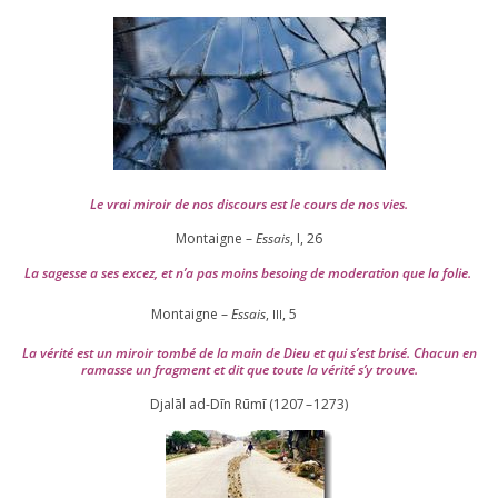
Le vrai miroir de nos dis­cours est le cours de nos vies.
Montaigne –
Essais
, I,
26
La sagesse a ses excez, et n’a pas moins besoing de mode­ra­tion que la folie.
Montaigne –
Essais
,
,
5
III
La véri­té est un miroir tom­bé de la main de Dieu et qui s’est bri­sé. Chacun en
ramasse un frag­ment et dit que toute la véri­té s’y trouve.
Djalāl ad-Dīn Rūmī (
1207
–
1273
)