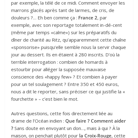
par exemple, la télé de ce midi. Comment envoyer les
m
arrons glacés après tant de larmes, de cris, de
douleurs ?… Eh ben comme ça :
France 2
, par
exemple, avec son reportage totalement in-dé-cent
(même par temps «calme») sur les préparatifs du
dîner de charité au Ritz, qu’apparemment cette chaîne
«sponsorise» puisqu’elle semble nous la servir chaque
jour au dessert. Ils en étaient à 280 inscrits. D’où la
terrible interrogation : combien de homards à
estourbir pour alléger la supposée mauvaise
conscience des «happy few» ? Et combien à payer
pour un tel soulagement ? Entre 350 et 450 euros,
nous a dit le reporter, sans préciser ce qui justifie la «
fourchette » – c’est bien le mot.
Autres questions, cette fois directement liée au
drame de l’Océan indien :
Que faire ? Comment aider
?
Sans doute en envoyant un don…, mais à qui ? À la
maison, on penchait plutôt pour
la Croix-Rouge
, cette