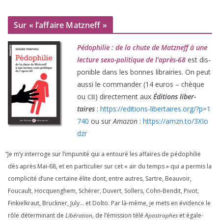
Sur « l’affaire Matzneff »
Pédophilie : de la chute de Matzneff à une
lec­ture sexo-poli­tique de l’après-
68
est dis­
po­nible dans les bonnes librai­ries. On peut
aus­si le com­man­der (
14
euros – chèque
ou
) direc­te­ment aux
Éditions liber­
CB
taires
:
https://​edi​tions​-liber​taires​.org/​?​p​=​
1
740
ou sur
Amazon
:
https://​amzn​.to/​
3
​X​I​o​
dzr
“
Je m’y inter­roge sur l’impunité qui a entou­ré les affaires de pédo­phi­lie
dès après Mai-
68
, et en par­ti­cu­lier sur cet « air du temps » qui a per­mis la
com­pli­ci­té d’une cer­taine élite dont, entre autres, Sartre, Beauvoir,
Foucault, Hocquenghem, Schérer, Duvert, Sollers, Cohn-Bendit, Pivot,
Finkielkraut, Bruckner, July… et Dolto. Par là-même, je mets en évi­dence le
rôle déter­mi­nant de
Libération
, de l’émission télé
Apostrophes
et éga­le­