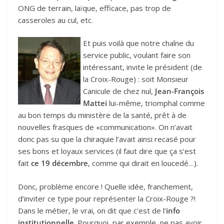
ONG de terrain, laïque, efficace, pas trop de
casseroles au cul, etc.
Et puis voilà que notre chaîne du
service public, voulant faire son
intéressant, invite le président (de
la Croix-Rouge) : soit Monsieur
Canicule de chez nul,
Jean-François
Mattei
lui-même, triomphal comme
au bon temps du ministère de la santé, prêt à de
nouvelles frasques de «communication». On n’avait
donc pas su que la chiraquie l’avait ainsi recasé pour
ses bons et loyaux services (il faut dire que ça s’est
fait
ce 19 décembre
, comme qui dirait en loucedé…).
Donc, problème encore ! Quelle idée, franchement,
d’inviter ce type pour représenter la Croix-Rouge ?!
Dans le métier, le vrai, on dit que c’est de l’
info
institutionnelle
. Pourquoi, par exemple, ne pas avoir