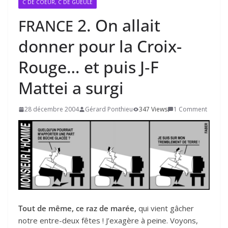
C DE COEUR, C DE GUEULE
2
. On allait
FRANCE
donner pour la Croix-
Rouge… et puis J‑F
Mattei a surgi
28 décembre 2004
Gérard Ponthieu
347 Views
1 Comment
Tout
de même, ce raz de marée,
qui vient gâcher
notre entre-deux fêtes ! J’exagère à peine. Voyons,