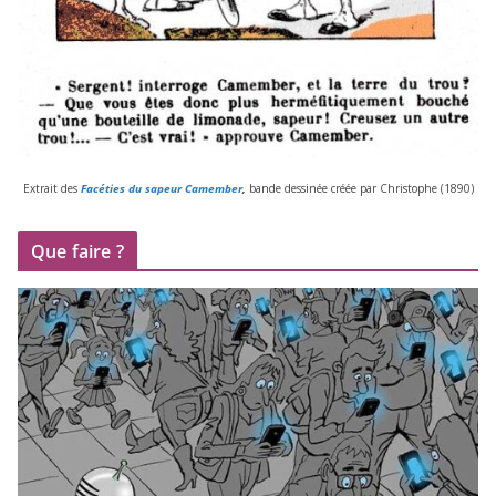
Extrait des
Facéties du sapeur Camember
,
bande des­si­née créée par Christophe (
1890
)
Que faire ?