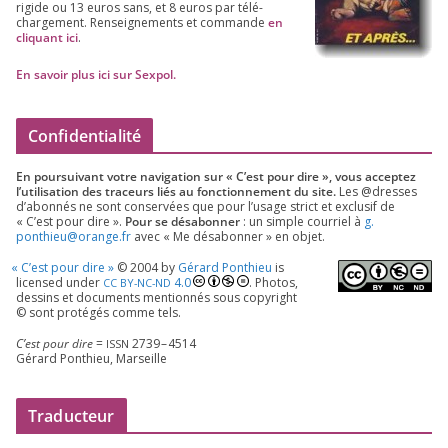
rigide ou
13
euros sans, et
8
euros par télé­
char­ge­ment. Ren­sei­gne­ments et com­mande
en
cli­quant ici
.
En savoir plus ici sur Sexpol
.
Confidentialité
En pour­sui­vant votre navi­ga­tion sur « C’est pour dire », vous accep­tez
l’utilisation des tra­ceurs liés au fonc­tion­ne­ment du site.
Les @dresses
d’a­bon­nés ne sont conser­vées que pour l’u­sage strict et exclu­sif de
« C’est pour dire ».
Pour se désa­bon­ner
: un simple cour­riel à
g.​
ponthieu@​orange.​fr
avec « Me désa­bon­ner » en objet.
«
C’est pour dire »
©
2004
by
Gérard Ponthieu
is
licen­sed under
4
.
0
. Photos,
CC
BY-NC-ND
des­sins et docu­ments men­tion­nés sous copy­right
© sont pro­té­gés comme tels.
C’est pour dire
=
2739
–
4514
ISSN
Gérard Ponthieu, Marseille
Traducteur