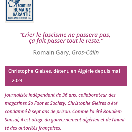
“
Crier le fas­cisme ne pas­se­ra pas,
ça fait pas­ser tout le reste.”
Romain Gary,
Gros-Câlin
Christophe Gleizes, détenu en Algérie depuis mai
2024
Journaliste indé­pen­dant de
36
ans, col­la­bo­ra­teur des
maga­zines So Foot et Society, Christophe Gleizes
a été
condam­né à sept ans de pri­son. Comme l’a été Boualem
Sansal, il est otage du gou­ver­ne­ment algé­rien et de l’i­na­ni­
té des auto­ri­tés françaises.