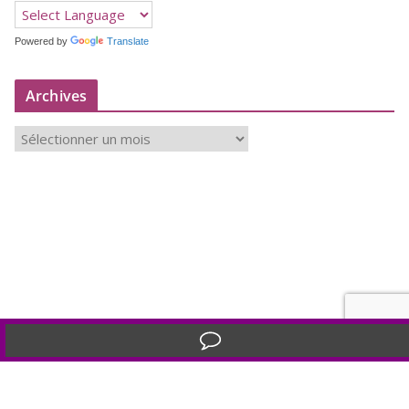
Powered by
Translate
Archives
A
r
c
h
i
v
e
s
Translate »