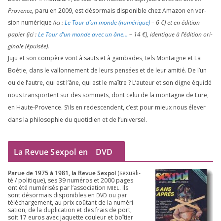
Provence,
paru en
2009
, est désor­mais dis­po­nible chez Amazon en ver­
sion numé­rique
(ici :
Le Tour d’un monde (numé­rique)
–
6
€) et en édi­tion
papier (ici :
Le Tour d’un monde avec un âne…
–
14
€), iden­tique à l’é­di­tion ori­
gi­nale (épui­sée).
Juju et son com­père vont à sauts et à gam­bades, tels Montaigne et La
Boétie, dans le val­lon­ne­ment de leurs pen­sées et de leur ami­tié. De l’un
ou de l’autre, qui est l’âne, qui est le maître ? L’auteur et son digne équi­dé
nous trans­portent sur des som­mets, dont celui de la mon­tagne de Lure,
en Haute-Provence. S’ils en redes­cendent, c’est pour mieux nous éle­ver
dans la phi­lo­so­phie du quo­ti­dien et de l’universel.
La Revue Sexpol en
DVD
Parue de
1975
à
1981
, la Revue Sex­pol
(sexua­li­
té /​ poli­tique), ses
39
numé­ros et
2000
pages
ont été numé­ri­sés par l’as­so­cia­tion
. Ils
MIEL
sont désor­mais dis­po­nibles en
ou par
DVD
télé­char­ge­ment, au prix coû­tant de la numé­ri­
sa­tion, de la dupli­ca­tion et des frais de port,
soit
17
euros avec jaquette cou­leur et boî­tier