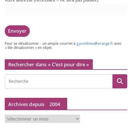
Pour se désa­bon­ner : un simple cour­riel à
g.​ponthieu@​orange.​fr
avec
« Me désa­bon­ner » en objet.
Rechercher dans « C’est pour dire »
Archives depuis
2004
A
r
c