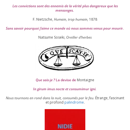
Les convic­tions sont des enne­mis de la véri­té plus dan­ge­reux que les
mensonges.
F. Nietzsche,
Humain, trop humain,
1878
Sans savoir pour­quoi j’aime ce monde où nous sommes venus pour mourir.
Natsume Soseki,
Oreiller d’herbes
Que sais-je ?
La devise de
Montaigne
In girum imus nocte et consu­mi­mur igni.
Nous tour­nons en rond dans la nuit, consu­més par le feu.
Étrange, fas­ci­nant
et pro­fond
palin­drome
.