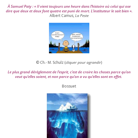
À Samuel Paty : « Il vient tou­jours une heure dans l’his­toire où celui qui ose
dire que deux et deux font quatre est puni de mort. L’instituteur le sait bien ».
Albert Camus,
La Peste
© Ch.- M. Schulz (
cli­quer pour agran­dir
)
Le plus grand dérè­gle­ment de l’es­prit, c’est de croire les choses parce qu’on
veut qu’elles soient, et non parce qu’on a vu qu’elles sont en effet.
Bossuet