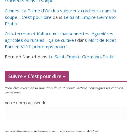
cracheurs dans la soupe
Cannes. La Palme d'Or des valeureux cracheurs dans la
soupe - C’est pour dire
dans
Le Saint-Empire Germano-
Pratin
Culs-terreux et Kultureux : chansonnettes légumières,
agricoles ou rurales - Ça se cultive !
dans
Mort de Ricet
Barrier. V’là l” printemps pourri…
Bernard Nantet
dans
Le Saint-Empire Germano-Pratin
Suivre « C’est pour dire »
Pour être aver­ti de la paru­tion de tout nou­vel article, ren­sei­gnez les champs
ci-dessous.
Votre nom ou pseudo
Votre @dresse (néces­saire – ne sera pas publiée)