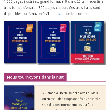
1
.
000
pages illus­trées, grand for­mat (
19
cm x
25
cm) répar­tis en
trois tomes d’environ
300
pages cha­cun. Ces trois livres sont
dis­po­nibles sur Amazon​.fr Cliquer
pour les commander.
ICI
Nous tournoyons dans la nuit
« Clamer la liberté, la belle affaire ! Mais
qu’en est-il des coups de dés du hasard ?
Que dire des tournoiements qui font