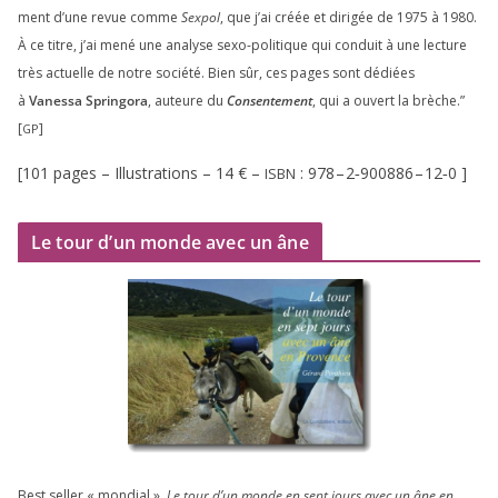
ment d’une revue comme
Sexpol
, que j’ai créée et diri­gée de
1975
à
1980
.
À ce titre, j’ai mené une ana­lyse sexo-poli­tique qui conduit à une lec­ture
très actuelle de notre socié­té. Bien sûr, ces pages sont dédiées
à
Vanessa Springora
, auteure du
Consentement
, qui a ouvert la brèche.”
[
]
GP
[
101
pages – Illustrations –
14
€ –
:
978
–
2
‑
900886
–
12
‑
0
]
ISBN
Le tour d’un monde avec un âne
Best sel­ler « mon­dial »,
Le tour d’un monde en sept jours avec un âne en