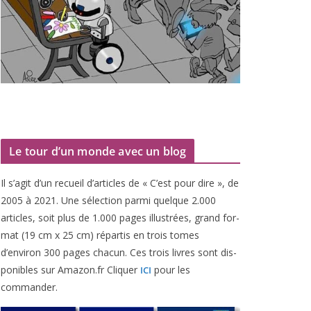
Le tour d’un monde avec un blog
Il s’agit d’un recueil d’ar­ticles de « C’est pour dire », de
2005
à
2021
. Une sélec­tion par­mi quelque
2
.
000
articles, soit plus de
1
.
000
pages illus­trées, grand for­
mat (
19
cm x
25
cm) répar­tis en trois tomes
d’environ
300
pages cha­cun. Ces trois livres sont dis­
po­nibles sur Amazon​.fr Cliquer
pour les
ICI
commander.