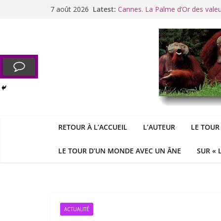
Passer
7 août 2026
Latest:
Cannes. La Palme d’Or des vale
au
Raoul Vaneigem, mort des suites
contenu
Racisme. Moi, Picard-Marseillais 
Aldous
George : « Le meilleu
&
«
Le patriarcat », bouc émissaire
RETOUR À L’ACCUEIL
L’AUTEUR
LE TOUR
LE TOUR D’UN MONDE AVEC UN ÂNE
SUR « 
ACTUALITÉ