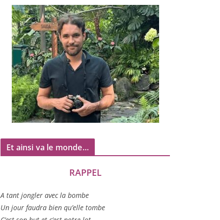
Et ainsi va le monde…
RAPPEL
A tant jon­gler avec la bombe
Un jour fau­dra bien qu’elle tombe
C’est son but et c’est notre lot…