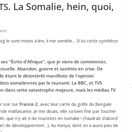
. La Somalie, hein, quoi,
TS
ents
og le sont moins à lire, il me semble… D’où cette synthèse
e ses "Écrits d'Afrique", que je viens de commencer,
actuelle. Abandon, guerre et sociétés en crise. De
ode étant le désintérêt manifeste de l'opinion
ôtes somaliennes par le tsunami. La BBC, et TV5
ion dans cette catastrophe majeure, mais les médias TV
e soir sur
France 2
, avec leur carte du golfe du Bengale
onde malfaisante. Je me disais, elle va bien finir par toucher
h, que n’y ait-il de touristes en Somalie ! (Faudrait d’abord
té et de développement…). Au Kenya, dont on a aussi peu de