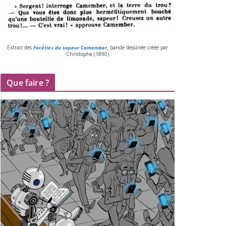
Extrait des
Facéties du sapeur Camember
,
bande des­si­née créée par
Christophe (
1890
)
Que faire ?