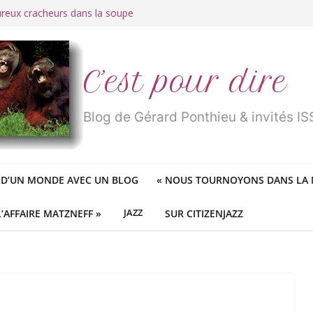
ureux cracheurs dans la soupe
 d’une longue et belle vie
traité de « blanc de merde » !
r des mondes » ou «
1984
» ?
 des féministes idéologiques
C’est pour dire
Blog de Gérard Ponthieu & invités 
 D’UN MONDE AVEC UN BLOG
«
NOUS TOURNOYONS DANS LA N
L’AFFAIRE MATZNEFF »
JAZZ
SUR CITIZENJAZZ