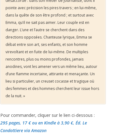
désaccordé : dans son métier de journaliste, dont il
pointe avec précision les pires travers ; en lui-même,
dans la quête de son être profond ; et surtout avec
Emma, qu’il ne sait pas aimer. Leur couple est en
danger. L’une et l’autre se cherchent dans des
directions opposées. Chanteuse lyrique, Emma se
débat entre son art, ses enfants, et son homme
virevoltant et en fuite de lui-même. De multiples
rencontres, plus ou moins profondes, jamais
anodines, vont les amener vers un même lieu, autour
d’une flamme incertaine, attirante et menaçante. Un
lieu si particulier, un creuset cocasse et tragique où
des femmes et des hommes cherchent leur issue hors
de la nuit. »
Pour commander, cliquer sur le lien ci-dessous :
295 pages, 17 €
ou en Kindle à 3,90 €
, Éd. Le
Condottiere via Amazon