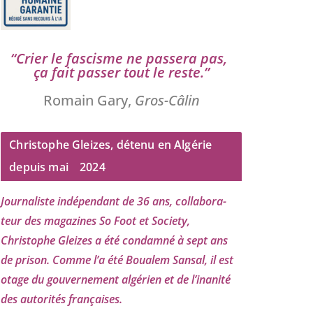
“
Crier le fas­cisme ne pas­se­ra pas,
ça fait pas­ser tout le reste.”
Romain Gary,
Gros-Câlin
Christophe Gleizes, détenu en Algérie
depuis mai
2024
Journaliste indé­pen­dant de
36
ans, col­la­bo­ra­
teur des maga­zines So Foot et Society,
Christophe Gleizes
a été condam­né à sept ans
de pri­son. Comme l’a été Boualem Sansal, il est
otage du gou­ver­ne­ment algé­rien et de l’i­na­ni­té
des auto­ri­tés françaises.