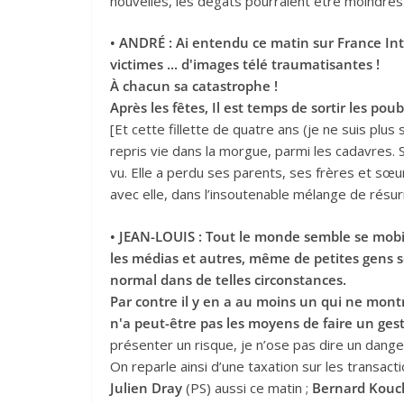
nouvelles, les dégâts pourraient être moindres
• ANDRÉ : Ai entendu ce matin sur France Int
victimes ... d'images télé traumatisantes !
À chacun sa catastrophe !
Après les fêtes, Il est temps de sortir les poub
[Et cette fillette de quatre ans (je ne suis plus
repris vie dans la morgue, parmi les cadavres. S
vu. Elle a perdu ses parents, ses frères et sœ
avec elle, dans l’insoutenable mélange de résur
• JEAN-LOUIS : Tout le monde semble se mobi
les médias et autres, même de petites gens se
normal dans de telles circonstances.
Par contre il y en a au moins un qui ne montre
n'a peut-être pas les moyens de faire un ge
présenter un risque, je n’ose pas dire un danger
On reparle ainsi d’une taxation sur les transact
Julien Dray
(PS) aussi ce matin ;
Bernard Kouc