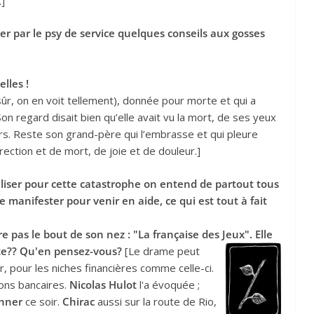
.]
er par le psy de service quelques conseils aux gosses
elles !
 sûr, on en voit tellement), donnée pour morte et qui a
on regard disait bien qu’elle avait vu la mort, de ses yeux
urs. Reste son grand-père qui l’embrasse et qui pleure
rection et de mort, de joie et de douleur.]
liser pour cette catastrophe on entend de partout tous
 manifester pour venir en aide, ce qui est tout à fait
 pas le bout de son nez : "La française des Jeux". Elle
ste?? Qu'en pensez-vous?
[Le drame peut
, pour les niches financières comme celle-ci.
ions bancaires.
Nicolas Hulot
l'a évoquée ;
hner
ce soir.
Chirac
aussi sur la route de Rio,