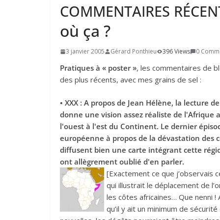
COMMENTAIRES
RÉCEN
où ça ?
3 janvier 2005
Gérard Ponthieu
396 Views
0 Comm
Pratiques à « poster »
, les commentaires de bl
des plus récents, avec mes grains de sel :
• XXX : A propos de Jean Hélène, la lecture d
donne une vision assez réaliste de l'Afrique 
l'ouest à l'est du Continent. Le dernier épis
européenne à propos de la dévastation des c
diffusent bien une carte intégrant cette rég
ont allègrement oublié d'en parler.
[Exactement ce que j’observais c
qui illustrait le déplacement de l’
les côtes africaines… Que nenni ! A
qu’il y ait un minimum de sécuri