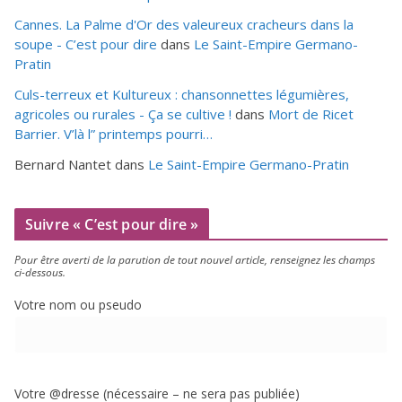
Cannes. La Palme d'Or des valeureux cracheurs dans la
soupe - C’est pour dire
dans
Le Saint-Empire Germano-
Pratin
Culs-terreux et Kultureux : chansonnettes légumières,
agricoles ou rurales - Ça se cultive !
dans
Mort de Ricet
Barrier. V’là l” printemps pourri…
Bernard Nantet
dans
Le Saint-Empire Germano-Pratin
Suivre « C’est pour dire »
Pour être aver­ti de la paru­tion de tout nou­vel article, ren­sei­gnez les champs
ci-dessous.
Votre nom ou pseudo
Votre @dresse (néces­saire – ne sera pas publiée)