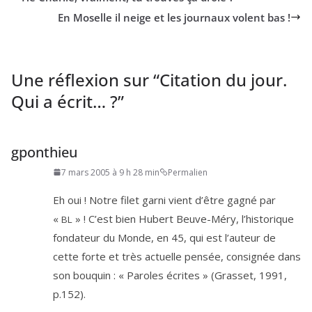
En Moselle il neige et les journaux volent bas !
Une réflexion sur “
Citation du jour.
Qui a écrit… ?
”
gponthieu
7 mars 2005 à 9 h 28 min
Permalien
Eh oui ! Notre filet gar­ni vient d’être gagné par
«
» ! C’est bien Hubert Beuve-Méry, l’his­to­rique
BL
fon­da­teur du Monde, en
45
, qui est l’au­teur de
cette forte et très actuelle pen­sée, consi­gnée dans
son bou­quin : « Paroles écrites » (Grasset,
1991
,
p.
152
).