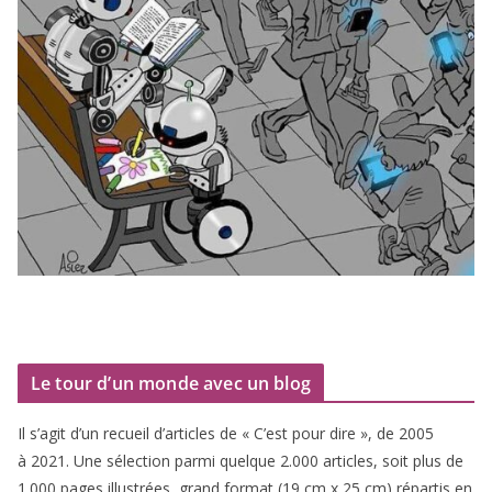
Le tour d’un monde avec un blog
Il s’agit d’un recueil d’ar­ticles de « C’est pour dire », de
2005
à
2021
. Une sélec­tion par­mi quelque
2
.
000
articles, soit plus de
1
.
000
pages illus­trées, grand for­mat (
19
cm x
25
cm) répar­tis en