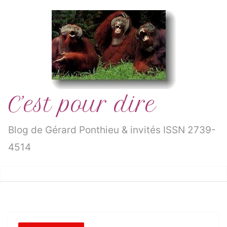
Passer
au
contenu
C’est pour dire
Blog de Gérard Ponthieu & invités ISSN 2739-
4514