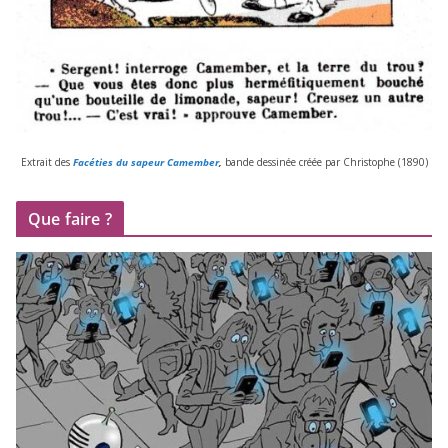
Extrait des
Facéties du sapeur Camember
,
bande des­si­née créée par Christophe (
1890
)
Que faire ?