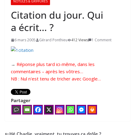
NOTULES & GRIFFURES
Citation du jour. Qui
a écrit… ?
6 mars 2005
Gérard Ponthieu
412 Views
1 Comment
→
Réponse plus tard ici-même, dans les
commentaires – après les vôtres…
NB : Nul n'est tenu de tricher avec Google…
Partager
Hé Charlie, vraiment, tu trouves ça drôle ?