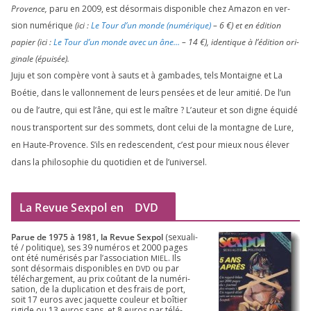
Provence,
paru en
2009
, est désor­mais dis­po­nible chez Amazon en ver­
sion numé­rique
(ici :
Le Tour d’un monde (numé­rique)
–
6
€) et en édi­tion
papier (ici :
Le Tour d’un monde avec un âne…
–
14
€), iden­tique à l’é­di­tion ori­
gi­nale (épui­sée).
Juju et son com­père vont à sauts et à gam­bades, tels Montaigne et La
Boétie, dans le val­lon­ne­ment de leurs pen­sées et de leur ami­tié. De l’un
ou de l’autre, qui est l’âne, qui est le maître ? L’auteur et son digne équi­dé
nous trans­portent sur des som­mets, dont celui de la mon­tagne de Lure,
en Haute-Provence. S’ils en redes­cendent, c’est pour mieux nous éle­ver
dans la phi­lo­so­phie du quo­ti­dien et de l’universel.
La Revue Sexpol en
DVD
Parue de
1975
à
1981
, la Revue Sex­pol
(sexua­li­
té /​ poli­tique), ses
39
numé­ros et
2000
pages
ont été numé­ri­sés par l’as­so­cia­tion
. Ils
MIEL
sont désor­mais dis­po­nibles en
ou par
DVD
télé­char­ge­ment, au prix coû­tant de la numé­ri­
sa­tion, de la dupli­ca­tion et des frais de port,
soit
17
euros avec jaquette cou­leur et boî­tier
rigide ou
13
euros sans, et
8
euros par télé­