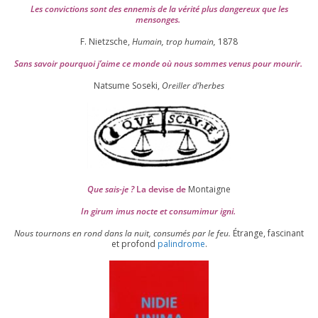
Les convic­tions sont des enne­mis de la véri­té plus dan­ge­reux que les
mensonges.
F. Nietzsche,
Humain, trop humain,
1878
Sans savoir pour­quoi j’aime ce monde où nous sommes venus pour mourir.
Natsume Soseki,
Oreiller d’herbes
Que sais-je ?
La devise de
Montaigne
In girum imus nocte et consu­mi­mur igni.
Nous tour­nons en rond dans la nuit, consu­més par le feu.
Étrange, fas­ci­nant
et pro­fond
palin­drome
.