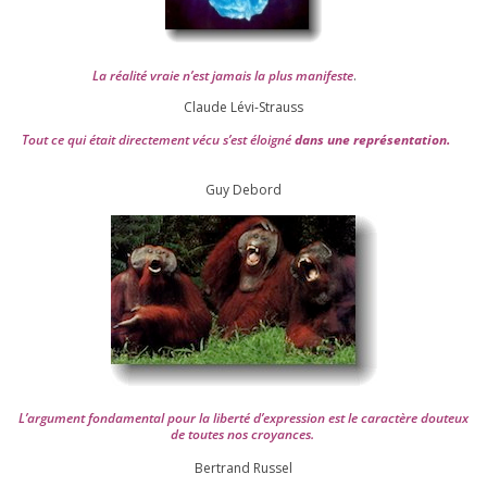
La réa­lité vraie n’est jamais la plus mani­feste
.
Claude Lévi-Strauss
Tout ce qui était direc­te­ment vécu s’est éloi­gné
dans une repré­sen­ta­tion.
Guy Debord
L’argument fon­da­men­tal pour la liber­té d’expression est le carac­tère dou­teux
de toutes nos croyances.
Ber­trand Russel