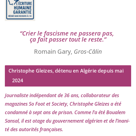
“
Crier le fas­cisme ne pas­se­ra pas,
ça fait pas­ser tout le reste.”
Romain Gary,
Gros-Câlin
Christophe Gleizes, détenu en Algérie depuis mai
2024
Journaliste indé­pen­dant de
36
ans, col­la­bo­ra­teur des
maga­zines So Foot et Society, Christophe Gleizes
a été
condam­né à sept ans de pri­son. Comme l’a été Boualem
Sansal, il est otage du gou­ver­ne­ment algé­rien et de l’i­na­ni­
té des auto­ri­tés françaises.