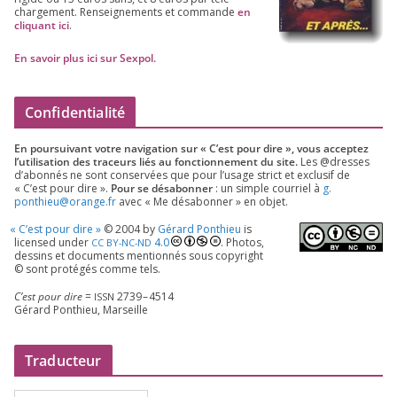
char­ge­ment. Ren­sei­gne­ments et com­mande
en
cli­quant ici
.
En savoir plus ici sur Sexpol
.
Confidentialité
En pour­sui­vant votre navi­ga­tion sur « C’est pour dire », vous accep­tez
l’utilisation des tra­ceurs liés au fonc­tion­ne­ment du site.
Les @dresses
d’a­bon­nés ne sont conser­vées que pour l’u­sage strict et exclu­sif de
« C’est pour dire ».
Pour se désa­bon­ner
: un simple cour­riel à
g.​
ponthieu@​orange.​fr
avec « Me désa­bon­ner » en objet.
«
C’est pour dire »
©
2004
by
Gérard Ponthieu
is
licen­sed under
4
.
0
. Photos,
CC
BY-NC-ND
des­sins et docu­ments men­tion­nés sous copy­right
© sont pro­té­gés comme tels.
C’est pour dire
=
2739
–
4514
ISSN
Gérard Ponthieu, Marseille
Traducteur