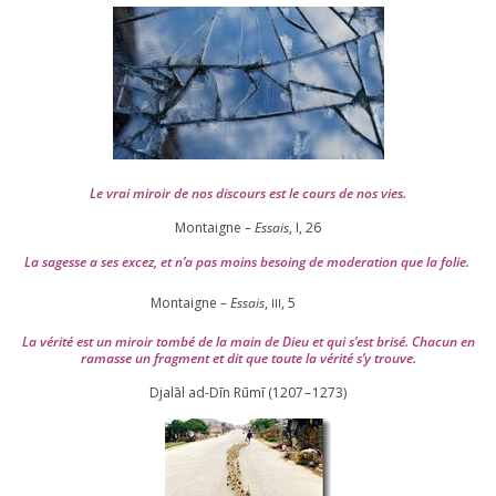
Le vrai miroir de nos dis­cours est le cours de nos vies.
Montaigne –
Essais
, I,
26
La sagesse a ses excez, et n’a pas moins besoing de mode­ra­tion que la folie.
Montaigne –
Essais
,
,
5
III
La véri­té est un miroir tom­bé de la main de Dieu et qui s’est bri­sé. Chacun en
ramasse un frag­ment et dit que toute la véri­té s’y trouve.
Djalāl ad-Dīn Rūmī (
1207
–
1273
)