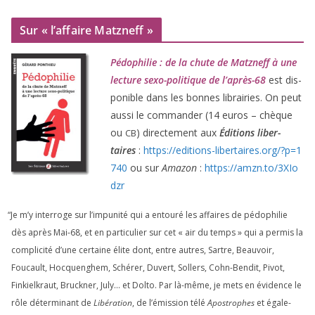
Sur « l’affaire Matzneff »
Pédophilie : de la chute de Matzneff à une
lec­ture sexo-poli­tique de l’après-
68
est dis­
po­nible dans les bonnes librai­ries. On peut
aus­si le com­man­der (
14
euros – chèque
ou
) direc­te­ment aux
Éditions liber­
CB
taires
:
https://​edi​tions​-liber​taires​.org/​?​p​=​
1
740
ou sur
Amazon
:
https://​amzn​.to/​
3
​X​I​o​
dzr
“
Je m’y inter­roge sur l’impunité qui a entou­ré les affaires de pédo­phi­lie
dès après Mai-
68
, et en par­ti­cu­lier sur cet « air du temps » qui a per­mis la
com­pli­ci­té d’une cer­taine élite dont, entre autres, Sartre, Beauvoir,
Foucault, Hocquenghem, Schérer, Duvert, Sollers, Cohn-Bendit, Pivot,
Finkielkraut, Bruckner, July… et Dolto. Par là-même, je mets en évi­dence le
rôle déter­mi­nant de
Libération
, de l’émission télé
Apostrophes
et éga­le­