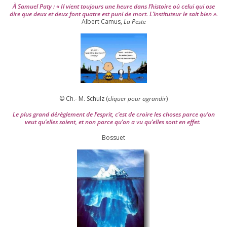
À Samuel Paty : « Il vient tou­jours une heure dans l’his­toire où celui qui ose
dire que deux et deux font quatre est puni de mort. L’instituteur le sait bien ».
Albert Camus,
La Peste
© Ch.- M. Schulz (
cli­quer pour agran­dir
)
Le plus grand dérè­gle­ment de l’es­prit, c’est de croire les choses parce qu’on
veut qu’elles soient, et non parce qu’on a vu qu’elles sont en effet.
Bossuet