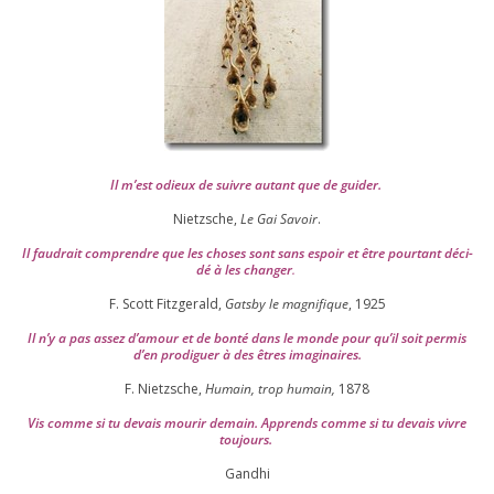
Il m’est odieux de suivre autant que de gui­der
.
Nietzsche,
Le Gai Savoir
.
Il fau­drait com­prendre que les choses sont sans espoir et être pour­tant déci­
dé à les chan­ger
.
F. Scott Fitzgerald,
Gatsby le magni­fique
,
1925
Il n’y a pas assez d’a­mour et de bon­té dans le monde pour qu’il soit per­mis
d’en pro­di­guer à des êtres imaginaires.
F. Nietzsche,
Humain, trop humain,
1878
Vis comme si tu devais mou­rir demain. Apprends comme si tu devais vivre
toujours.
Gandhi