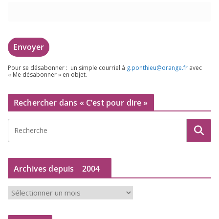
Pour se désa­bon­ner : un simple cour­riel à
g.​ponthieu@​orange.​fr
avec
« Me désa­bon­ner » en objet.
Rechercher dans « C’est pour dire »
Archives depuis
2004
A
r
c