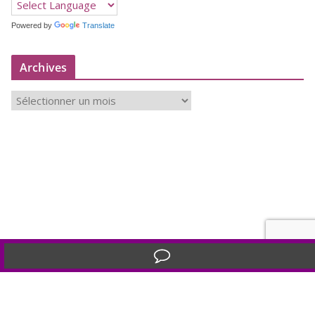
Powered by
Translate
Archives
A
r
c
h
i
v
e
s
Translate »