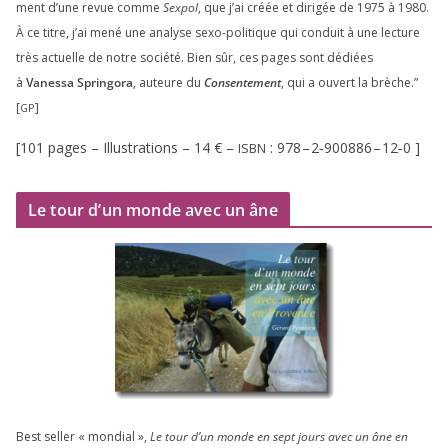
ment d’une revue comme
Sexpol
, que j’ai créée et diri­gée de
1975
à
1980
.
À ce titre, j’ai mené une ana­lyse sexo-poli­tique qui conduit à une lec­ture
très actuelle de notre socié­té. Bien sûr, ces pages sont dédiées
à
Vanessa Springora
, auteure du
Consentement
, qui a ouvert la brèche.”
[
]
GP
[
101
pages – Illustrations –
14
€ –
:
978
–
2
‑
900886
–
12
‑
0
]
ISBN
Le tour d’un monde avec un âne
Best sel­ler « mon­dial »,
Le tour d’un monde en sept jours avec un âne en