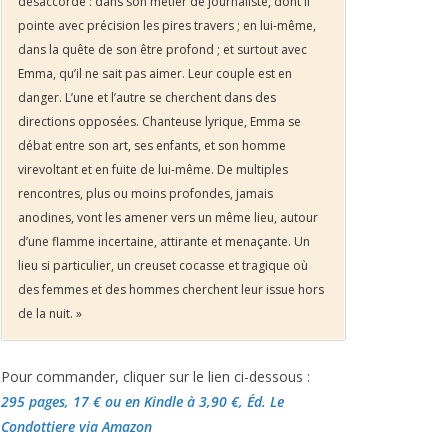
désaccordé : dans son métier de journaliste, dont il
pointe avec précision les pires travers ; en lui-même,
dans la quête de son être profond ; et surtout avec
Emma, qu’il ne sait pas aimer. Leur couple est en
danger. L’une et l’autre se cherchent dans des
directions opposées. Chanteuse lyrique, Emma se
débat entre son art, ses enfants, et son homme
virevoltant et en fuite de lui-même. De multiples
rencontres, plus ou moins profondes, jamais
anodines, vont les amener vers un même lieu, autour
d’une flamme incertaine, attirante et menaçante. Un
lieu si particulier, un creuset cocasse et tragique où
des femmes et des hommes cherchent leur issue hors
de la nuit. »
Pour commander, cliquer sur le lien ci-dessous :
295 pages, 17 €
ou en Kindle à 3,90 €
, Éd. Le
Condottiere via Amazon