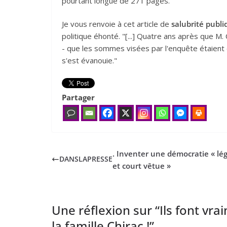
pourtant longue de 271 pages."
Je vous renvoie à cet article de
salubrité publ
politique éhonté. "[...] Quatre ans après que M. 
- que les sommes visées par l'enquête étaient e
s'est évanouie."
Partager
. Inventer une démocratie « lé
DANS
LA
PRESSE
et court vêtue »
Une réflexion sur “
Ils font vrai
la famille Chirac !
”