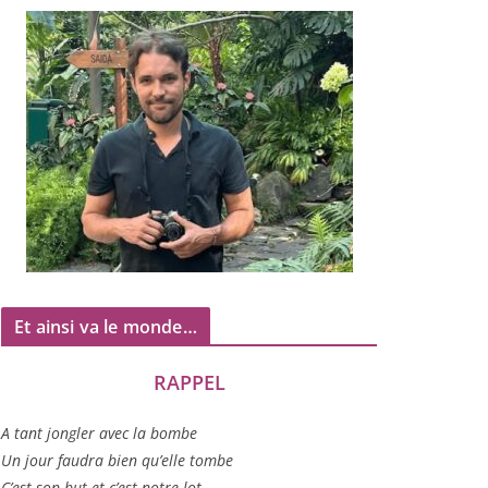
Et ainsi va le monde…
RAPPEL
A tant jon­gler avec la bombe
Un jour fau­dra bien qu’elle tombe
C’est son but et c’est notre lot…