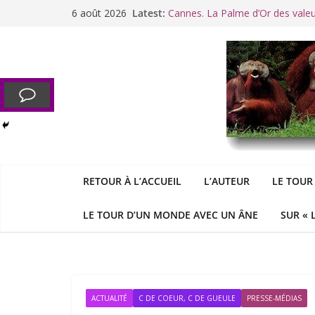
Passer
6 août 2026
Latest:
Cannes. La Palme d’Or des vale
au
Raoul Vaneigem, mort des suites
contenu
Racisme. Moi, Picard-Marseillais 
Aldous
George : « Le meilleu
&
«
Le patriarcat », bouc émissaire
RETOUR À L’ACCUEIL
L’AUTEUR
LE TOUR
LE TOUR D’UN MONDE AVEC UN ÂNE
SUR « 
ACTUALITÉ
C DE COEUR, C DE GUEULE
PRESSE-MÉDIAS