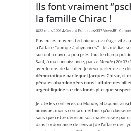
Ils font vraiment “psch
la famille Chirac !
22 mars 2005
Gérard Ponthieu
357 Views
1 Comm
Pas eu les moyens techniques de réagir vite a
à l'affaire "pompe à phynances" - les médias sem
surtout, couvre à peu près tout le champ politique
Sauf, à ma connaissance, par
Le Monde
(20/03/
avec le dos de la cuiller. Je veux parler de ce dé
démocratique par lequel Jacques Chirac, ci-d
pénales abandonnées dans l'affaire des billet
argent liquide sur des fonds plus que suspect
Je cite les confrères du Monde, attaquant ainsi le
amnistie, moins compromettant qu'un classement 
sans que cette décision soit matérialisée par un
dans l'ordonnance de renvoi [de l'affaire des ly