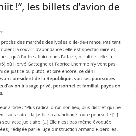
iit !”, les billets d’avion de
ent
u procès des marchés des lycées d'Ile-de-France. Pas tant
blent la couvrir d'abondance : elle est spectaculaire et,
 -, qu'à l'autre affaire dans l'affaire, occultée celle-là.
05) où Hervé Gattegno et Fabrice Lhomme n'y vont pas
ni de justice ou plutôt, et pire encore, ce
déni
evant président de la République, voit ses poursuites
s d'avion à usage privé, personnel et familial, payés en
s.
ur article : "Plus radical qu'un non-lieu, plus discret qu'une
sans suite : la justice a abandonné toute poursuite [...]
 seul acte judiciaire. [...] Elle n'est pas même évoquée
cées] rédigée par le juge d'instruction Armand Riberolles,