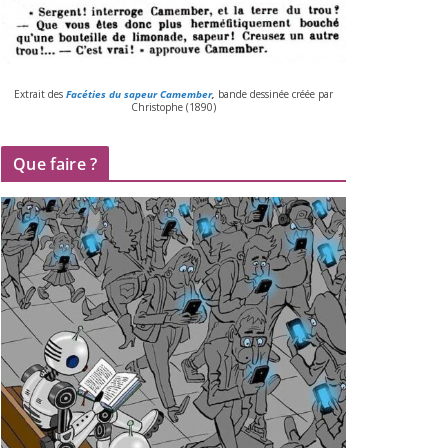
Extrait des
Facéties du sapeur Camember
,
bande des­si­née créée par
Christophe (
1890
)
Que faire ?