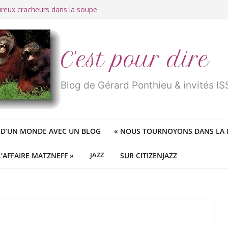
ureux cracheurs dans la soupe
 d’une longue et belle vie
traité de « blanc de merde » !
r des mondes » ou «
1984
» ?
 des féministes idéologiques
C’est pour dire
Blog de Gérard Ponthieu & invités 
 D’UN MONDE AVEC UN BLOG
«
NOUS TOURNOYONS DANS LA N
L’AFFAIRE MATZNEFF »
JAZZ
SUR CITIZENJAZZ