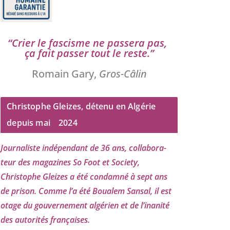
“
Crier le fas­cisme ne pas­se­ra pas,
ça fait pas­ser tout le reste.”
Romain Gary,
Gros-Câlin
Christophe Gleizes, détenu en Algérie
depuis mai
2024
Journaliste indé­pen­dant de
36
ans, col­la­bo­ra­
teur des maga­zines So Foot et Society,
Christophe Gleizes
a été condam­né à sept ans
de pri­son. Comme l’a été Boualem Sansal, il est
otage du gou­ver­ne­ment algé­rien et de l’i­na­ni­té
des auto­ri­tés françaises.