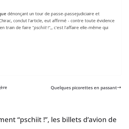
ique
dénonçant un tour de passe-passejudiciaire et
Chirac, conclut l'article, eut affirmé - contre toute évidence
n train de faire "
pschiit
!",, c'est l'affaire elle-même qui
gère
Quelques picorettes en passant
ment “pschiit !”, les billets d’avion de