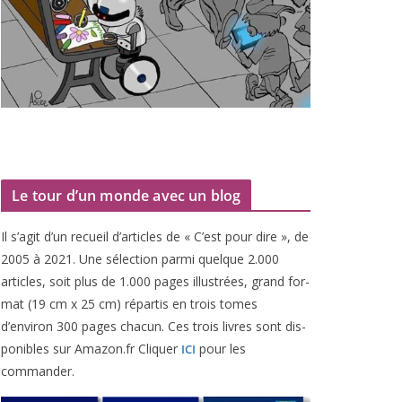
Le tour d’un monde avec un blog
Il s’agit d’un recueil d’ar­ticles de « C’est pour dire », de
2005
à
2021
. Une sélec­tion par­mi quelque
2
.
000
articles, soit plus de
1
.
000
pages illus­trées, grand for­
mat (
19
cm x
25
cm) répar­tis en trois tomes
d’environ
300
pages cha­cun. Ces trois livres sont dis­
po­nibles sur Amazon​.fr Cliquer
pour les
ICI
commander.