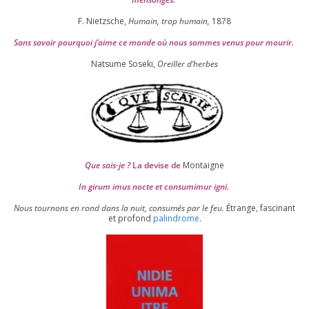
F. Nietzsche,
Humain, trop humain,
1878
Sans savoir pour­quoi j’aime ce monde où nous sommes venus pour mourir.
Natsume Soseki,
Oreiller d’herbes
Que sais-je ?
La devise de
Montaigne
In girum imus nocte et consu­mi­mur igni.
Nous tour­nons en rond dans la nuit, consu­més par le feu.
Étrange, fas­ci­nant
et pro­fond
palin­drome
.