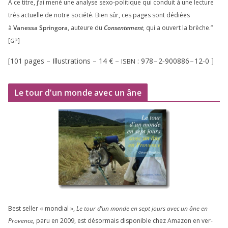
À ce titre, j’ai mené une ana­lyse sexo-poli­tique qui conduit à une lec­ture
très actuelle de notre socié­té. Bien sûr, ces pages sont dédiées
à
Vanessa Springora
, auteure du
Consentement
, qui a ouvert la brèche.”
[
]
GP
[
101
pages – Illustrations –
14
€ –
:
978
–
2
‑
900886
–
12
‑
0
]
ISBN
Le tour d’un monde avec un âne
Best sel­ler « mon­dial »,
Le tour d’un monde en sept jours avec un âne en
Provence,
paru en
2009
, est désor­mais dis­po­nible chez Amazon en ver­