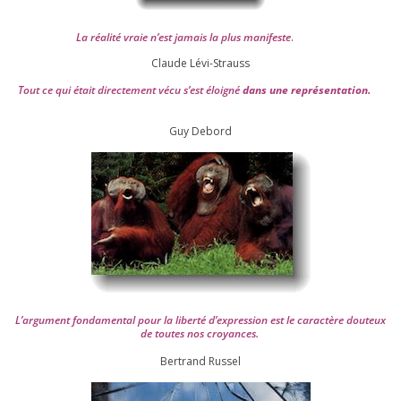
La réa­lité vraie n’est jamais la plus mani­feste
.
Claude Lévi-Strauss
Tout ce qui était direc­te­ment vécu s’est éloi­gné
dans une repré­sen­ta­tion.
Guy Debord
L’argument fon­da­men­tal pour la liber­té d’expression est le carac­tère dou­teux
de toutes nos croyances.
Ber­trand Russel