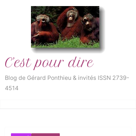
Passer
au
contenu
C’est pour dire
Blog de Gérard Ponthieu & invités ISSN 2739-
4514