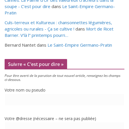
soupe - C’est pour dire
dans
Le Saint-Empire Germano-
Pratin
Culs-terreux et Kultureux : chansonnettes légumières,
agricoles ou rurales - Ça se cultive !
dans
Mort de Ricet
Barrier. V’là l” printemps pourri…
Bernard Nantet
dans
Le Saint-Empire Germano-Pratin
Suivre « C’est pour dire »
Pour être aver­ti de la paru­tion de tout nou­vel article, ren­sei­gnez les champs
ci-dessous.
Votre nom ou pseudo
Votre @dresse (néces­saire – ne sera pas publiée)