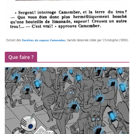
Extrait des
Facéties du sapeur Camember
,
bande des­si­née créée par Christophe (
1890
)
Que faire ?