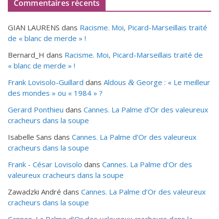
Commentaires récents
GIAN LAURENS
dans
Racisme. Moi, Picard-Marseillais traité
de « blanc de merde » !
Bernard_H
dans
Racisme. Moi, Picard-Marseillais traité de
« blanc de merde » !
Frank Lovisolo-Guillard
dans
Aldous
George : « Le meilleur
&
des mondes » ou «
1984
» ?
Gerard Ponthieu
dans
Cannes. La Palme d’Or des valeureux
cracheurs dans la soupe
Isabelle Sans
dans
Cannes. La Palme d’Or des valeureux
cracheurs dans la soupe
Frank - César Lovisolo
dans
Cannes. La Palme d’Or des
valeureux cracheurs dans la soupe
Zawadzki André
dans
Cannes. La Palme d’Or des valeureux
cracheurs dans la soupe
Cannes. La Palme d'Or des valeureux cracheurs dans la