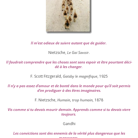
Il m’est odieux de suivre autant que de gui­der
.
Nietzsche,
Le Gai Savoir
.
Il fau­drait com­prendre que les choses sont sans espoir et être pour­tant déci­
dé à les chan­ger
.
F. Scott Fitzgerald,
Gatsby le magni­fique
,
1925
Il n’y a pas assez d’a­mour et de bon­té dans le monde pour qu’il soit per­mis
d’en pro­di­guer à des êtres imaginaires.
F. Nietzsche,
Humain, trop humain,
1878
Vis comme si tu devais mou­rir demain. Apprends comme si tu devais vivre
toujours.
Gandhi
Les convic­tions sont des enne­mis de la véri­té plus dan­ge­reux que les
mensonges.