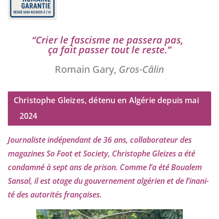
“
Crier le fas­cisme ne pas­se­ra pas,
ça fait pas­ser tout le reste.”
Romain Gary,
Gros-Câlin
Christophe Gleizes, détenu en Algérie depuis mai
2024
Journaliste indé­pen­dant de
36
ans, col­la­bo­ra­teur des
maga­zines So Foot et Society, Christophe Gleizes
a été
condam­né à sept ans de pri­son. Comme l’a été Boualem
Sansal, il est otage du gou­ver­ne­ment algé­rien et de l’i­na­ni­
té des auto­ri­tés françaises.