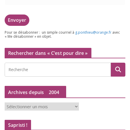
Pour se désa­bon­ner : un simple cour­riel à
g.​ponthieu@​orange.​fr
avec
« Me désa­bon­ner » en objet.
Rechercher dans « C’est pour dire »
Archives depuis
2004
A
r
c
Sapristi !
h