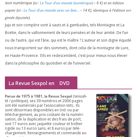
sion numé­rique
(ici :
Le Tour d’un monde (numé­rique)
–
6
€) et en édi­tion
papier (ici :
Le Tour d’un monde avec un âne…
–
14
€), iden­tique à l’é­di­tion ori­
gi­nale (épui­sée).
Juju et son com­père vont à sauts et à gam­bades, tels Montaigne et La
Boétie, dans le val­lon­ne­ment de leurs pen­sées et de leur ami­tié. De l’un
ou de l’autre, qui est l’âne, qui est le maître ? L’auteur et son digne équi­dé
nous trans­portent sur des som­mets, dont celui de la mon­tagne de Lure,
en Haute-Provence. S’ils en redes­cendent, c’est pour mieux nous éle­ver
dans la phi­lo­so­phie du quo­ti­dien et de l’universel.
La Revue Sexpol en
DVD
Parue de
1975
à
1981
, la Revue Sex­pol
(sexua­li­
té /​ poli­tique), ses
39
numé­ros et
2000
pages
ont été numé­ri­sés par l’as­so­cia­tion
. Ils
MIEL
sont désor­mais dis­po­nibles en
ou par
DVD
télé­char­ge­ment, au prix coû­tant de la numé­ri­
sa­tion, de la dupli­ca­tion et des frais de port,
soit
17
euros avec jaquette cou­leur et boî­tier
rigide ou
13
euros sans, et
8
euros par télé­
char­ge­ment. Ren­sei­gne­ments et com­mande
en