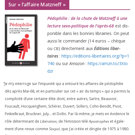
Sur « l’affaire Matzneff »
Pédophilie : de la chute de Matzneff à une
lec­ture sexo-poli­tique de l’après-
68
est dis­
po­nible dans les bonnes librai­ries. On peut
aus­si le com­man­der (
14
euros – chèque
ou
) direc­te­ment aux
Éditions liber­
CB
taires
:
https://​edi​tions​-liber​taires​.org/​?​p​=​
1
740
ou sur
Amazon
:
https://​amzn​.to/​
3
​X​I​o​
dzr
“
Je m’y inter­roge sur l’impunité qui a entou­ré les affaires de pédo­phi­lie
dès après Mai-
68
, et en par­ti­cu­lier sur cet « air du temps » qui a per­mis la
com­pli­ci­té d’une cer­taine élite dont, entre autres, Sartre, Beauvoir,
Foucault, Hocquenghem, Schérer, Duvert, Sollers, Cohn-Bendit, Pivot,
Finkielkraut, Bruckner, July… et Dolto. Par là-même, je mets en évi­dence le
rôle déter­mi­nant de
Libération
, de l’émission télé
Apostrophes
et éga­le­
ment d’une revue comme
Sexpol
, que j’ai créée et diri­gée de
1975
à
1980
.