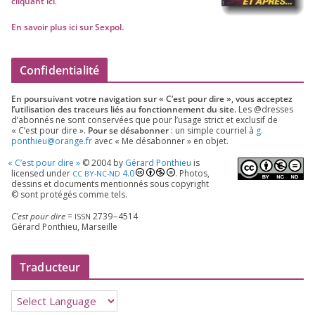
cli­quant ici
.
En savoir plus ici sur Sexpol
.
Confidentialité
En pour­sui­vant votre navi­ga­tion sur « C’est pour dire », vous accep­tez
l’utilisation des tra­ceurs liés au fonc­tion­ne­ment du site.
Les @dresses
d’a­bon­nés ne sont conser­vées que pour l’u­sage strict et exclu­sif de
« C’est pour dire ».
Pour se désa­bon­ner
: un simple cour­riel à
g.​
ponthieu@​orange.​fr
avec « Me désa­bon­ner » en objet.
«
C’est pour dire »
©
2004
by
Gérard Ponthieu
is
licen­sed under
4
.
0
. Photos,
CC
BY-NC-ND
des­sins et docu­ments men­tion­nés sous copy­right
© sont pro­té­gés comme tels.
C’est pour dire
=
2739
–
4514
ISSN
Gérard Ponthieu, Marseille
Traducteur