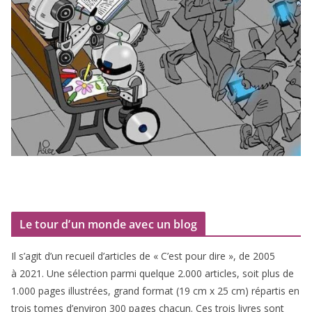
Le tour d’un monde avec un blog
Il s’agit d’un recueil d’ar­ticles de « C’est pour dire », de
2005
à
2021
. Une sélec­tion par­mi quelque
2
.
000
articles, soit plus de
1
.
000
pages illus­trées, grand for­mat (
19
cm x
25
cm) répar­tis en
trois tomes d’environ
300
pages cha­cun. Ces trois livres sont