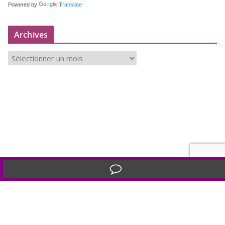
Powered by
Translate
Archives
A
r
c
h
i
v
e
s
Translate »