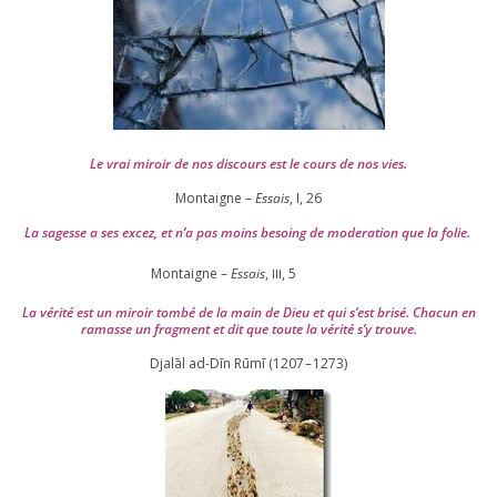
Le vrai miroir de nos dis­cours est le cours de nos vies.
Montaigne –
Essais
, I,
26
La sagesse a ses excez, et n’a pas moins besoing de mode­ra­tion que la folie.
Montaigne –
Essais
,
,
5
III
La véri­té est un miroir tom­bé de la main de Dieu et qui s’est bri­sé. Chacun en
ramasse un frag­ment et dit que toute la véri­té s’y trouve.
Djalāl ad-Dīn Rūmī (
1207
–
1273
)