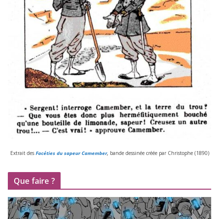
Extrait des
Facéties du sapeur Camember
,
bande des­si­née créée par Christophe (
1890
)
Que faire ?