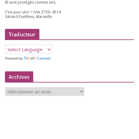
© sont pro­té­gés comme tels.
C’est pour dire
=
2739
–
4514
ISSN
Gérard Ponthieu, Marseille
Traducteur
Powered by
Translate
Archives
A
r
c
h
i
v
e