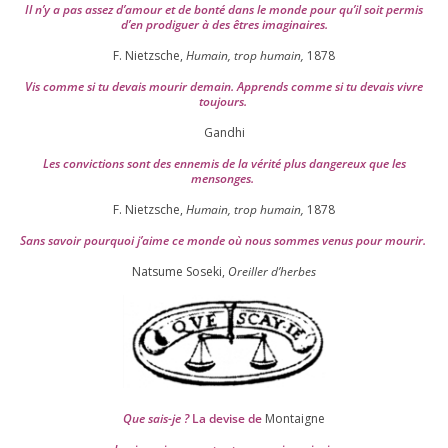
Il n’y a pas assez d’a­mour et de bon­té dans le monde pour qu’il soit per­mis
d’en pro­di­guer à des êtres imaginaires.
F. Nietzsche,
Humain, trop humain,
1878
Vis comme si tu devais mou­rir demain. Apprends comme si tu devais vivre
toujours.
Gandhi
Les convic­tions sont des enne­mis de la véri­té plus dan­ge­reux que les
mensonges.
F. Nietzsche,
Humain, trop humain,
1878
Sans savoir pour­quoi j’aime ce monde où nous sommes venus pour mourir.
Natsume Soseki,
Oreiller d’herbes
Que sais-je ?
La devise de
Montaigne