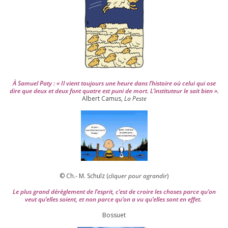
0
0
4
À Samuel Paty : « Il vient tou­jours une heure dans l’his­toire où celui qui ose
dire que deux et deux font quatre est puni de mort. L’instituteur le sait bien ».
Albert Camus,
La Peste
© Ch.- M. Schulz (
cli­quer pour agran­dir
)
Le plus grand dérè­gle­ment de l’es­prit, c’est de croire les choses parce qu’on
veut qu’elles soient, et non parce qu’on a vu qu’elles sont en effet.
Bossuet