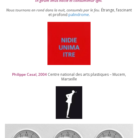
In girum imus nocte et consu­mi­mur igni.
Nous tour­nons en rond dans la nuit, consu­més par le feu.
Étrange, fas­ci­nant
et pro­fond
palin­drome
.
Philippe Casal,
2004
Centre natio­nal des arts plas­tiques – Mucem,
Marseille