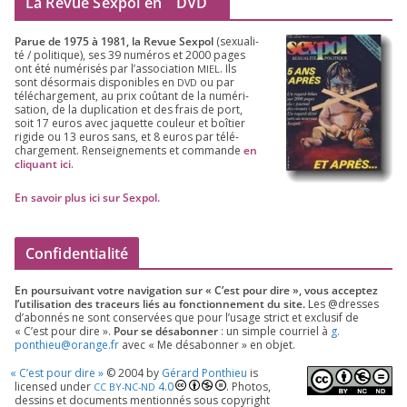
La Revue Sexpol en
DVD
Parue de
1975
à
1981
, la Revue Sex­pol
(sexua­li­
té /​ poli­tique), ses
39
numé­ros et
2000
pages
ont été numé­ri­sés par l’as­so­cia­tion
. Ils
MIEL
sont désor­mais dis­po­nibles en
ou par
DVD
télé­char­ge­ment, au prix coû­tant de la numé­ri­
sa­tion, de la dupli­ca­tion et des frais de port,
soit
17
euros avec jaquette cou­leur et boî­tier
rigide ou
13
euros sans, et
8
euros par télé­
char­ge­ment. Ren­sei­gne­ments et com­mande
en
cli­quant ici
.
En savoir plus ici sur Sexpol
.
Confidentialité
En pour­sui­vant votre navi­ga­tion sur « C’est pour dire », vous accep­tez
l’utilisation des tra­ceurs liés au fonc­tion­ne­ment du site.
Les @dresses
d’a­bon­nés ne sont conser­vées que pour l’u­sage strict et exclu­sif de
« C’est pour dire ».
Pour se désa­bon­ner
: un simple cour­riel à
g.​
ponthieu@​orange.​fr
avec « Me désa­bon­ner » en objet.
«
C’est pour dire »
©
2004
by
Gérard Ponthieu
is
licen­sed under
4
.
0
. Photos,
CC
BY-NC-ND
des­sins et docu­ments men­tion­nés sous copy­right