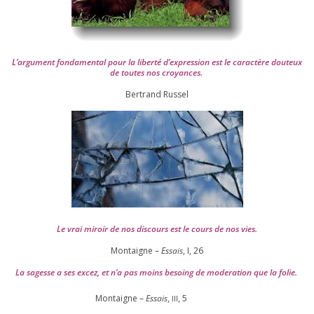
L’argument fon­da­men­tal pour la liber­té d’expression est le carac­tère dou­teux
de toutes nos croyances.
Ber­trand Russel
Le vrai miroir de nos dis­cours est le cours de nos vies.
Montaigne –
Essais
, I,
26
La sagesse a ses excez, et n’a pas moins besoing de mode­ra­tion que la folie.
Montaigne –
Essais
,
,
5
III