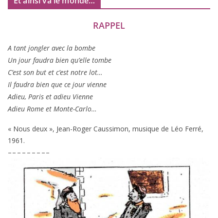
Et ainsi va le monde…
RAPPEL
A tant jon­gler avec la bombe
Un jour fau­dra bien qu’elle tombe
C’est son but et c’est notre lot…
Il fau­dra bien que ce jour vienne
Adieu, Paris et adieu Vienne
Adieu Rome et Monte-Carlo…
« Nous deux », Jean-Roger Caussimon, musique de Léo Ferré,
1961
.
– – – – – – – – –