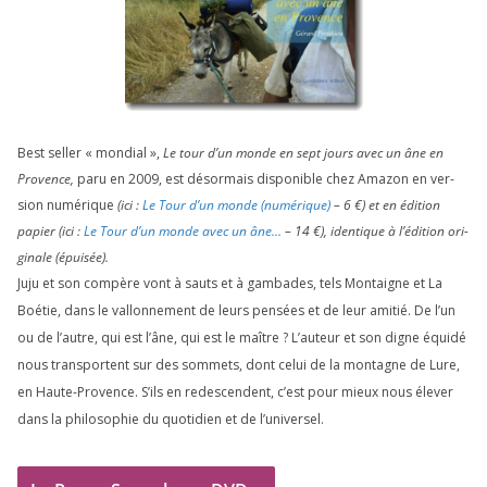
Best sel­ler « mon­dial »,
Le tour d’un monde en sept jours avec un âne en
Provence,
paru en
2009
, est désor­mais dis­po­nible chez Amazon en ver­
sion numé­rique
(ici :
Le Tour d’un monde (numé­rique)
–
6
€) et en édi­tion
papier (ici :
Le Tour d’un monde avec un âne…
–
14
€), iden­tique à l’é­di­tion ori­
gi­nale (épui­sée).
Juju et son com­père vont à sauts et à gam­bades, tels Montaigne et La
Boétie, dans le val­lon­ne­ment de leurs pen­sées et de leur ami­tié. De l’un
ou de l’autre, qui est l’âne, qui est le maître ? L’auteur et son digne équi­dé
nous trans­portent sur des som­mets, dont celui de la mon­tagne de Lure,
en Haute-Provence. S’ils en redes­cendent, c’est pour mieux nous éle­ver
dans la phi­lo­so­phie du quo­ti­dien et de l’universel.