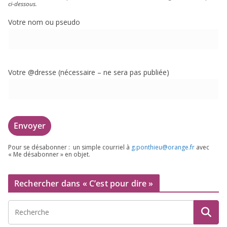
ci-dessous.
Votre nom ou pseudo
Votre @dresse (néces­saire – ne sera pas publiée)
Pour se désa­bon­ner : un simple cour­riel à
g.​ponthieu@​orange.​fr
avec
« Me désa­bon­ner » en objet.
Rechercher dans « C’est pour dire »