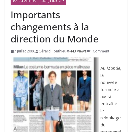
PRESSE-MÉDIAS
SAGE, L'IMAGE ?
Importants
changements à la
direction du Monde
7 juillet 2006
Gérard Ponthieu
443 Views
1 Comment
Au
Monde
,
la
nouvelle
formule a
aussi
entraîné
le
relookage
du
personnel