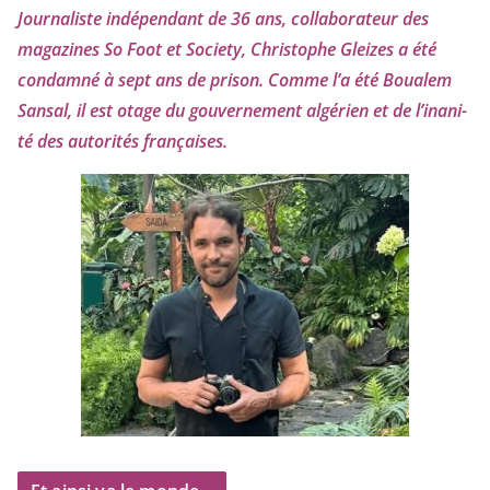
Journaliste indé­pen­dant de
36
ans, col­la­bo­ra­teur des
maga­zines So Foot et Society, Christophe Gleizes
a été
condam­né à sept ans de pri­son. Comme l’a été Boualem
Sansal, il est otage du gou­ver­ne­ment algé­rien et de l’i­na­ni­
té des auto­ri­tés françaises.