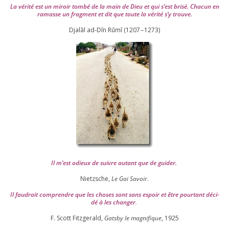
La véri­té est un miroir tom­bé de la main de Dieu et qui s’est bri­sé. Chacun en
ramasse un frag­ment et dit que toute la véri­té s’y trouve.
Djalāl ad-Dīn Rūmī (
1207
–
1273
)
Il m’est odieux de suivre autant que de gui­der
.
Nietzsche,
Le Gai Savoir
.
Il fau­drait com­prendre que les choses sont sans espoir et être pour­tant déci­
dé à les chan­ger
.
F. Scott Fitzgerald,
Gatsby le magni­fique
,
1925