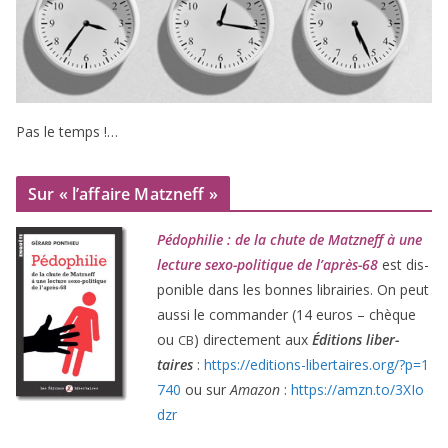
Pas le temps !…
Sur « l’affaire Matzneff »
Pédophilie : de la chute de Matzneff à une
lec­ture sexo-poli­tique de l’après-
68
est dis­
po­nible dans les bonnes librai­ries. On peut
aus­si le com­man­der (
14
euros – chèque
ou
) direc­te­ment aux
Éditions liber­
CB
taires
:
https://​edi​tions​-liber​taires​.org/​?​p​=​
1
740
ou sur
Amazon
:
https://​amzn​.to/​
3
​X​I​o​
dzr