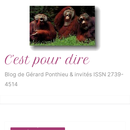
Passer
au
contenu
C’est pour dire
Blog de Gérard Ponthieu & invités ISSN 2739-
4514