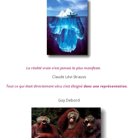
La réa­lité vraie n’est jamais la plus mani­feste
.
Claude Lévi-Strauss
Tout ce qui était direc­te­ment vécu s’est éloi­gné
dans une repré­sen­ta­tion.
Guy Debord