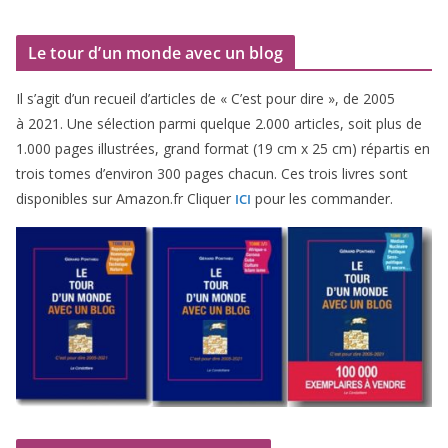
Le tour d’un monde avec un blog
Il s’agit d’un recueil d’ar­ticles de « C’est pour dire », de
2005
à
2021
. Une sélec­tion par­mi quelque
2
.
000
articles, soit plus de
1
.
000
pages illus­trées, grand for­mat (
19
cm x
25
cm) répar­tis en
trois tomes d’environ
300
pages cha­cun. Ces trois livres sont
dis­po­nibles sur Amazon​.fr Cliquer
pour les commander.
ICI