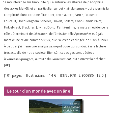
“
Je m’y inter­roge sur l’impunité qui a entou­ré les affaires de pédo­phi­lie
dès après Mai-
68
, et en par­ti­cu­lier sur cet « air du temps » qui a per­mis la
com­pli­ci­té d’une cer­taine élite dont, entre autres, Sartre, Beauvoir,
Foucault, Hocquenghem, Schérer, Duvert, Sollers, Cohn-Bendit, Pivot,
Finkielkraut, Bruckner, July… et Dolto. Par là-même, je mets en évi­dence le
rôle déter­mi­nant de
Libération
, de l’émission télé
Apostrophes
et éga­le­
ment d’une revue comme
Sexpol
, que j’ai créée et diri­gée de
1975
à
1980
.
À ce titre, j’ai mené une ana­lyse sexo-poli­tique qui conduit à une lec­ture
très actuelle de notre socié­té. Bien sûr, ces pages sont dédiées
à
Vanessa Springora
, auteure du
Consentement
, qui a ouvert la brèche.”
[
]
GP
[
101
pages – Illustrations –
14
€ –
:
978
–
2
‑
900886
–
12
‑
0
]
ISBN
Le tour d’un monde avec un âne