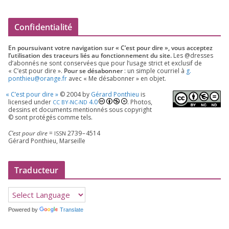
Confidentialité
En pour­sui­vant votre navi­ga­tion sur « C’est pour dire », vous accep­tez
l’utilisation des tra­ceurs liés au fonc­tion­ne­ment du site.
Les @dresses
d’a­bon­nés ne sont conser­vées que pour l’u­sage strict et exclu­sif de
« C’est pour dire ».
Pour se désa­bon­ner
: un simple cour­riel à
g.​
ponthieu@​orange.​fr
avec « Me désa­bon­ner » en objet.
«
C’est pour dire »
©
2004
by
Gérard Ponthieu
is
licen­sed under
4
.
0
. Photos,
CC
BY-NC-ND
des­sins et docu­ments men­tion­nés sous copy­right
© sont pro­té­gés comme tels.
C’est pour dire
=
2739
–
4514
ISSN
Gérard Ponthieu, Marseille
Traducteur
Powered by
Translate