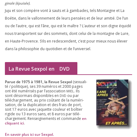
gi­nale (épui­sée).
Juju et son com­père vont à sauts et à gam­bades, tels Montaigne et La
Boétie, dans le val­lon­ne­ment de leurs pen­sées et de leur ami­tié. De l’un
ou de l’autre, qui est l’âne, qui est le maître ? L’auteur et son digne équi­dé
nous trans­portent sur des som­mets, dont celui de la mon­tagne de Lure,
en Haute-Provence. S’ils en redes­cendent, c’est pour mieux nous éle­ver
dans la phi­lo­so­phie du quo­ti­dien et de l’universel.
La Revue Sexpol en
DVD
Parue de
1975
à
1981
, la Revue Sex­pol
(sexua­li­
té /​ poli­tique), ses
39
numé­ros et
2000
pages
ont été numé­ri­sés par l’as­so­cia­tion
. Ils
MIEL
sont désor­mais dis­po­nibles en
ou par
DVD
télé­char­ge­ment, au prix coû­tant de la numé­ri­
sa­tion, de la dupli­ca­tion et des frais de port,
soit
17
euros avec jaquette cou­leur et boî­tier
rigide ou
13
euros sans, et
8
euros par télé­
char­ge­ment. Ren­sei­gne­ments et com­mande
en
cli­quant ici
.
En savoir plus ici sur Sexpol
.