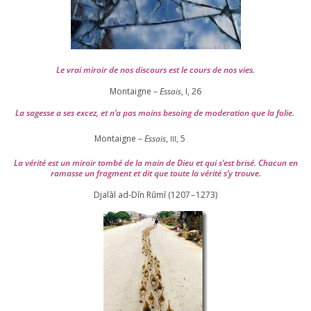
Le vrai miroir de nos dis­cours est le cours de nos vies.
Montaigne –
Essais
, I,
26
La sagesse a ses excez, et n’a pas moins besoing de mode­ra­tion que la folie.
Montaigne –
Essais
,
,
5
III
La véri­té est un miroir tom­bé de la main de Dieu et qui s’est bri­sé. Chacun en
ramasse un frag­ment et dit que toute la véri­té s’y trouve.
Djalāl ad-Dīn Rūmī (
1207
–
1273
)