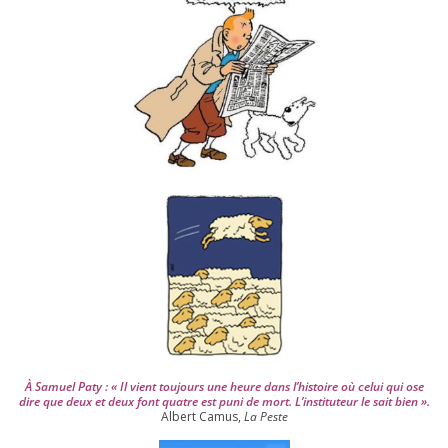
e
s
d
e
p
u
i
s
2
0
0
4
À Samuel Paty : « Il vient tou­jours une heure dans l’his­toire où celui qui ose
dire que deux et deux font quatre est puni de mort. L’instituteur le sait bien ».
Albert Camus,
La Peste