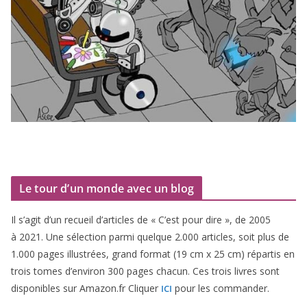
Le tour d’un monde avec un blog
Il s’agit d’un recueil d’ar­ticles de « C’est pour dire », de
2005
à
2021
. Une sélec­tion par­mi quelque
2
.
000
articles, soit plus de
1
.
000
pages illus­trées, grand for­mat (
19
cm x
25
cm) répar­tis en
trois tomes d’environ
300
pages cha­cun. Ces trois livres sont
dis­po­nibles sur Amazon​.fr Cliquer
pour les commander.
ICI