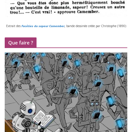
Extrait des
Facéties du sapeur Camember
,
bande des­si­née créée par Christophe (
1890
)
Que faire ?