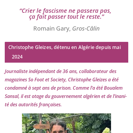
“
Crier le fas­cisme ne pas­se­ra pas,
ça fait pas­ser tout le reste.”
Romain Gary,
Gros-Câlin
Christophe Gleizes, détenu en Algérie depuis mai
2024
Journaliste indé­pen­dant de
36
ans, col­la­bo­ra­teur des
maga­zines So Foot et Society, Christophe Gleizes
a été
condam­né à sept ans de pri­son. Comme l’a été Boualem
Sansal, il est otage du gou­ver­ne­ment algé­rien et de l’i­na­ni­
té des auto­ri­tés françaises.