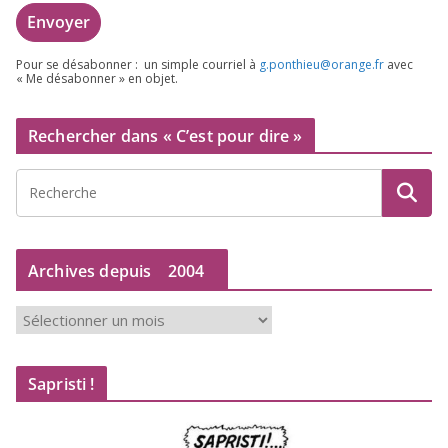
Pour se désa­bon­ner : un simple cour­riel à
g.​ponthieu@​orange.​fr
avec
« Me désa­bon­ner » en objet.
Rechercher dans « C’est pour dire »
Archives depuis
2004
A
r
c
Sapristi !
h
i
v