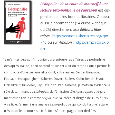
Pédophilie : de la chute de Matzneff à une
lec­ture sexo-poli­tique de l’après-
68
est dis­
po­nible dans les bonnes librai­ries. On peut
aus­si le com­man­der (
14
euros – chèque
ou
) direc­te­ment aux
Éditions liber­
CB
taires
:
https://​edi​tions​-liber​taires​.org/​?​p​=​
1
740
ou sur
Amazon
:
https://​amzn​.to/​
3
​X​I​o​
dzr
“
Je m’y inter­roge sur l’impunité qui a entou­ré les affaires de pédo­phi­lie
dès après Mai-
68
, et en par­ti­cu­lier sur cet « air du temps » qui a per­mis la
com­pli­ci­té d’une cer­taine élite dont, entre autres, Sartre, Beauvoir,
Foucault, Hocquenghem, Schérer, Duvert, Sollers, Cohn-Bendit, Pivot,
Finkielkraut, Bruckner, July… et Dolto. Par là-même, je mets en évi­dence le
rôle déter­mi­nant de
Libération
, de l’émission télé
Apostrophes
et éga­le­
ment d’une revue comme
Sexpol
, que j’ai créée et diri­gée de
1975
à
1980
.
À ce titre, j’ai mené une ana­lyse sexo-poli­tique qui conduit à une lec­ture
très actuelle de notre socié­té. Bien sûr, ces pages sont dédiées