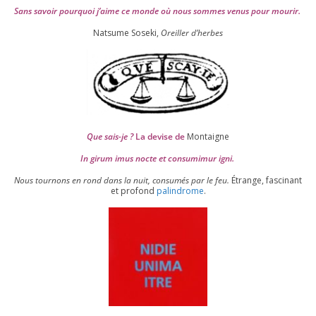
Sans savoir pour­quoi j’aime ce monde où nous sommes venus pour mourir.
Natsume Soseki,
Oreiller d’herbes
Que sais-je ?
La devise de
Montaigne
In girum imus nocte et consu­mi­mur igni.
Nous tour­nons en rond dans la nuit, consu­més par le feu.
Étrange, fas­ci­nant
et pro­fond
palin­drome
.