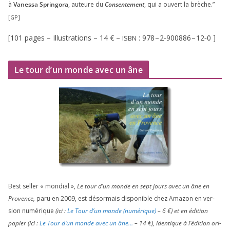
à
Vanessa Springora
, auteure du
Consentement
, qui a ouvert la brèche.”
[
]
GP
[
101
pages – Illustrations –
14
€ –
:
978
–
2
‑
900886
–
12
‑
0
]
ISBN
Le tour d’un monde avec un âne
Best sel­ler « mon­dial »,
Le tour d’un monde en sept jours avec un âne en
Provence,
paru en
2009
, est désor­mais dis­po­nible chez Amazon en ver­
sion numé­rique
(ici :
Le Tour d’un monde (numé­rique)
–
6
€) et en édi­tion
papier (ici :
Le Tour d’un monde avec un âne…
–
14
€), iden­tique à l’é­di­tion ori­