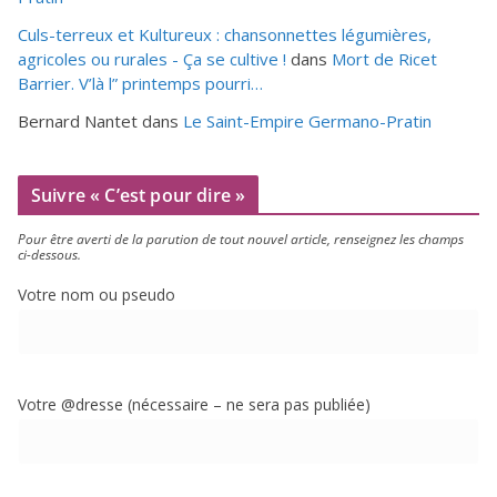
Culs-terreux et Kultureux : chansonnettes légumières,
agricoles ou rurales - Ça se cultive !
dans
Mort de Ricet
Barrier. V’là l” printemps pourri…
Bernard Nantet
dans
Le Saint-Empire Germano-Pratin
Suivre « C’est pour dire »
Pour être aver­ti de la paru­tion de tout nou­vel article, ren­sei­gnez les champs
ci-dessous.
Votre nom ou pseudo
Votre @dresse (néces­saire – ne sera pas publiée)