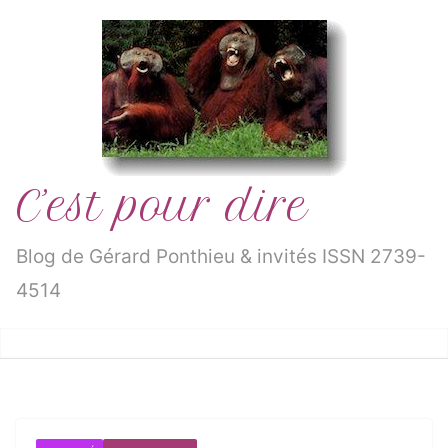
Passer
au
contenu
C’est pour dire
Blog de Gérard Ponthieu & invités ISSN 2739-
4514