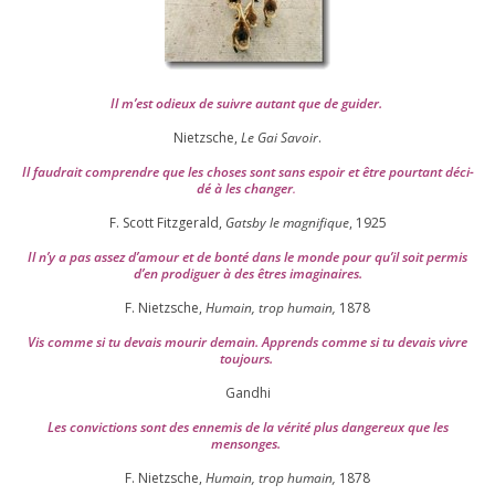
Il m’est odieux de suivre autant que de gui­der
.
Nietzsche,
Le Gai Savoir
.
Il fau­drait com­prendre que les choses sont sans espoir et être pour­tant déci­
dé à les chan­ger
.
F. Scott Fitzgerald,
Gatsby le magni­fique
,
1925
Il n’y a pas assez d’a­mour et de bon­té dans le monde pour qu’il soit per­mis
d’en pro­di­guer à des êtres imaginaires.
F. Nietzsche,
Humain, trop humain,
1878
Vis comme si tu devais mou­rir demain. Apprends comme si tu devais vivre
toujours.
Gandhi
Les convic­tions sont des enne­mis de la véri­té plus dan­ge­reux que les
mensonges.
F. Nietzsche,
Humain, trop humain,
1878