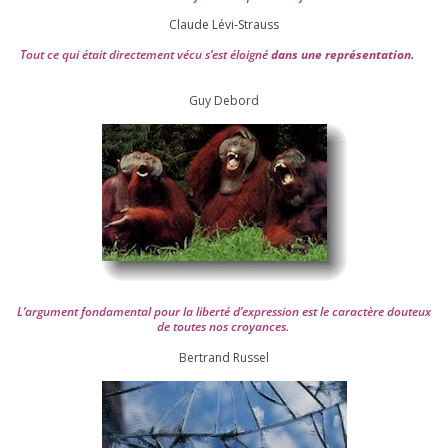
Claude Lévi-Strauss
Tout ce qui était direc­te­ment vécu s’est éloi­gné
dans une repré­sen­ta­tion.
Guy Debord
L’argument fon­da­men­tal pour la liber­té d’expression est le carac­tère dou­teux
de toutes nos croyances.
Ber­trand Russel