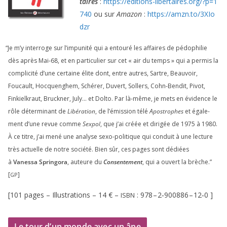
taires
:
https://​edi​tions​-liber​taires​.org/​?​p​=​
1
740
ou sur
Amazon
:
https://​amzn​.to/​
3
​X​I​o​
dzr
“
Je m’y inter­roge sur l’impunité qui a entou­ré les affaires de pédo­phi­lie
dès après Mai-
68
, et en par­ti­cu­lier sur cet « air du temps » qui a per­mis la
com­pli­ci­té d’une cer­taine élite dont, entre autres, Sartre, Beauvoir,
Foucault, Hocquenghem, Schérer, Duvert, Sollers, Cohn-Bendit, Pivot,
Finkielkraut, Bruckner, July… et Dolto. Par là-même, je mets en évi­dence le
rôle déter­mi­nant de
Libération
, de l’émission télé
Apostrophes
et éga­le­
ment d’une revue comme
Sexpol
, que j’ai créée et diri­gée de
1975
à
1980
.
À ce titre, j’ai mené une ana­lyse sexo-poli­tique qui conduit à une lec­ture
très actuelle de notre socié­té. Bien sûr, ces pages sont dédiées
à
Vanessa Springora
, auteure du
Consentement
, qui a ouvert la brèche.”
[
]
GP
[
101
pages – Illustrations –
14
€ –
:
978
–
2
‑
900886
–
12
‑
0
]
ISBN
Le tour d’un monde avec un âne