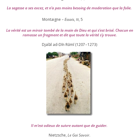
La sagesse a ses excez, et n’a pas moins besoing de mode­ra­tion que la folie.
Montaigne –
Essais
,
,
5
III
La véri­té est un miroir tom­bé de la main de Dieu et qui s’est bri­sé. Chacun en
ramasse un frag­ment et dit que toute la véri­té s’y trouve.
Djalāl ad-Dīn Rūmī (
1207
–
1273
)
Il m’est odieux de suivre autant que de gui­der
.
Nietzsche,
Le Gai Savoir
.