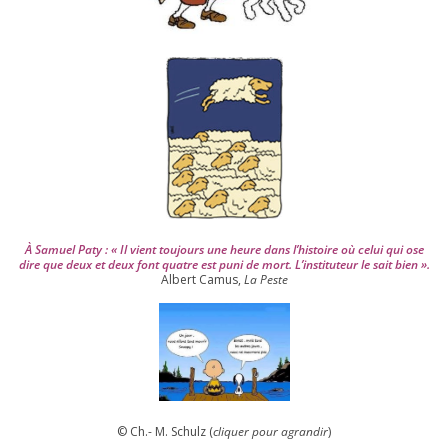
i
s
2
0
0
4
À Samuel Paty : « Il vient tou­jours une heure dans l’his­toire où celui qui ose
dire que deux et deux font quatre est puni de mort. L’instituteur le sait bien ».
Albert Camus,
La Peste
© Ch.- M. Schulz (
cli­quer pour agran­dir
)