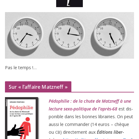
Pas le temps !…
Sur « l’affaire Matzneff »
Pédophilie : de la chute de Matzneff à une
lec­ture sexo-poli­tique de l’après-
68
est dis­
po­nible dans les bonnes librai­ries. On peut
aus­si le com­man­der (
14
euros – chèque
ou
) direc­te­ment aux
Éditions liber­
CB