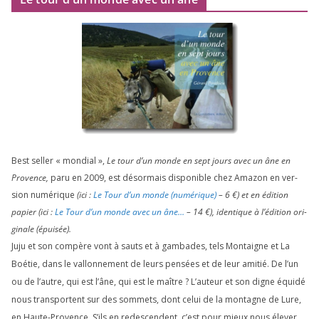
Best sel­ler « mon­dial »,
Le tour d’un monde en sept jours avec un âne en
Provence,
paru en
2009
, est désor­mais dis­po­nible chez Amazon en ver­
sion numé­rique
(ici :
Le Tour d’un monde (numé­rique)
–
6
€) et en édi­tion
papier (ici :
Le Tour d’un monde avec un âne…
–
14
€), iden­tique à l’é­di­tion ori­
gi­nale (épui­sée).
Juju et son com­père vont à sauts et à gam­bades, tels Montaigne et La
Boétie, dans le val­lon­ne­ment de leurs pen­sées et de leur ami­tié. De l’un
ou de l’autre, qui est l’âne, qui est le maître ? L’auteur et son digne équi­dé
nous trans­portent sur des som­mets, dont celui de la mon­tagne de Lure,
en Haute-Provence. S’ils en redes­cendent, c’est pour mieux nous éle­ver