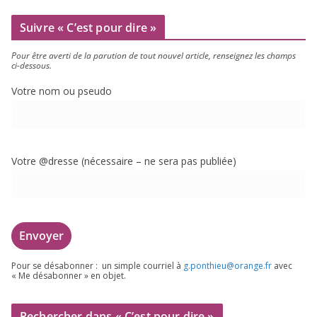
Suivre « C’est pour dire »
Pour être aver­ti de la paru­tion de tout nou­vel article, ren­sei­gnez les champs
ci-dessous.
Votre nom ou pseudo
Votre @dresse (néces­saire – ne sera pas publiée)
Pour se désa­bon­ner : un simple cour­riel à
g.​ponthieu@​orange.​fr
avec
« Me désa­bon­ner » en objet.
Rechercher dans « C’est pour dire »