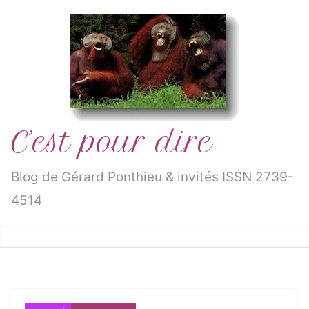
Passer
au
contenu
C’est pour dire
Blog de Gérard Ponthieu & invités ISSN 2739-
4514