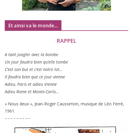
Et ainsi va le monde…
RAPPEL
A tant jon­gler avec la bombe
Un jour fau­dra bien qu’elle tombe
C’est son but et c’est notre lot…
Il fau­dra bien que ce jour vienne
Adieu, Paris et adieu Vienne
Adieu Rome et Monte-Carlo…
« Nous deux », Jean-Roger Caussimon, musique de Léo Ferré,
1961
.
– – – – – – – – –