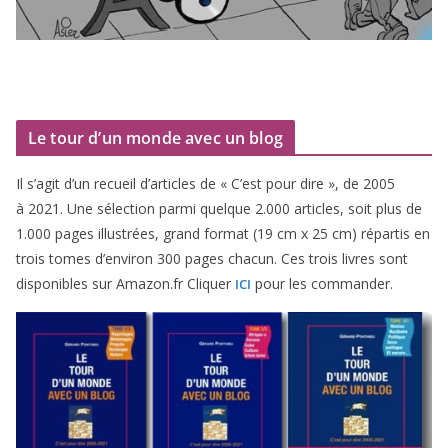
Le tour d’un monde avec un blog
Il s’agit d’un recueil d’ar­ticles de « C’est pour dire », de
2005
à
2021
. Une sélec­tion par­mi quelque
2
.
000
articles, soit plus de
1
.
000
pages illus­trées, grand for­mat (
19
cm x
25
cm) répar­tis en
trois tomes d’environ
300
pages cha­cun. Ces trois livres sont
dis­po­nibles sur Amazon​.fr Cliquer
pour les commander.
ICI