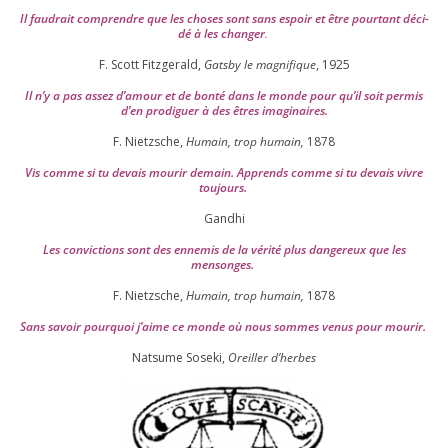
Il fau­drait com­prendre que les choses sont sans espoir et être pour­tant déci­
dé à les chan­ger
.
F. Scott Fitzgerald,
Gatsby le magni­fique
,
1925
Il n’y a pas assez d’a­mour et de bon­té dans le monde pour qu’il soit per­mis
d’en pro­di­guer à des êtres imaginaires.
F. Nietzsche,
Humain, trop humain,
1878
Vis comme si tu devais mou­rir demain. Apprends comme si tu devais vivre
toujours.
Gandhi
Les convic­tions sont des enne­mis de la véri­té plus dan­ge­reux que les
mensonges.
F. Nietzsche,
Humain, trop humain,
1878
Sans savoir pour­quoi j’aime ce monde où nous sommes venus pour mourir.
Natsume Soseki,
Oreiller d’herbes