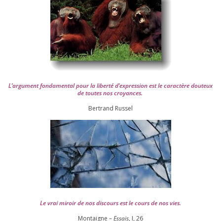
L’argument fon­da­men­tal pour la liber­té d’expression est le carac­tère dou­teux
de toutes nos croyances.
Ber­trand Russel
Le vrai miroir de nos dis­cours est le cours de nos vies.
Montaigne –
Essais
, I,
26