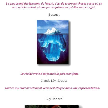
Le plus grand dérè­gle­ment de l’es­prit, c’est de croire les choses parce qu’on
veut qu’elles soient, et non parce qu’on a vu qu’elles sont en effet.
Bossuet
La réa­lité vraie n’est jamais la plus mani­feste
.
Claude Lévi-Strauss
Tout ce qui était direc­te­ment vécu s’est éloi­gné
dans une repré­sen­ta­tion.
Guy Debord