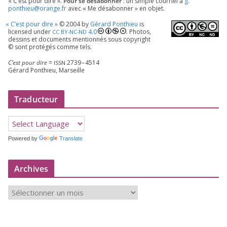
« C’est pour dire ».
Pour se désa­bon­ner
: un simple cour­riel à
g.​
ponthieu@​orange.​fr
avec « Me désa­bon­ner » en objet.
«
C’est pour dire »
©
2004
by
Gérard Ponthieu
is
licen­sed under
4
.
0
. Photos,
CC
BY-NC-ND
des­sins et docu­ments men­tion­nés sous copy­right
© sont pro­té­gés comme tels.
C’est pour dire
=
2739
–
4514
ISSN
Gérard Ponthieu, Marseille
Traducteur
Powered by
Translate
Archives
A
r
c