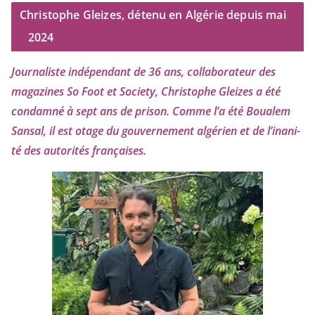
Christophe Gleizes, détenu en Algérie depuis mai
2024
Journaliste indé­pen­dant de
36
ans, col­la­bo­ra­teur des
maga­zines So Foot et Society, Christophe Gleizes
a été
condam­né à sept ans de pri­son. Comme l’a été Boualem
Sansal, il est otage du gou­ver­ne­ment algé­rien et de l’i­na­ni­
té des auto­ri­tés françaises.