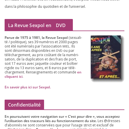
dans la phi­lo­so­phie du quo­ti­dien et de l’universel.
La Revue Sexpol en
DVD
Parue de
1975
à
1981
, la Revue Sex­pol
(sexua­li­
té /​ poli­tique), ses
39
numé­ros et
2000
pages
ont été numé­ri­sés par l’as­so­cia­tion
. Ils
MIEL
sont désor­mais dis­po­nibles en
ou par
DVD
télé­char­ge­ment, au prix coû­tant de la numé­ri­
sa­tion, de la dupli­ca­tion et des frais de port,
soit
17
euros avec jaquette cou­leur et boî­tier
rigide ou
13
euros sans, et
8
euros par télé­
char­ge­ment. Ren­sei­gne­ments et com­mande
en
cli­quant ici
.
En savoir plus ici sur Sexpol
.
Confidentialité
En pour­sui­vant votre navi­ga­tion sur « C’est pour dire », vous accep­tez
l’utilisation des tra­ceurs liés au fonc­tion­ne­ment du site.
Les @dresses
d’a­bon­nés ne sont conser­vées que pour l’u­sage strict et exclu­sif de