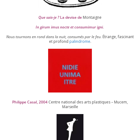
Que sais-je ?
La devise de
Montaigne
In girum imus nocte et consu­mi­mur igni.
Nous tour­nons en rond dans la nuit, consu­més par le feu.
Étrange, fas­ci­nant
et pro­fond
palin­drome
.
Philippe Casal,
2004
Centre natio­nal des arts plas­tiques – Mucem,
Marseille