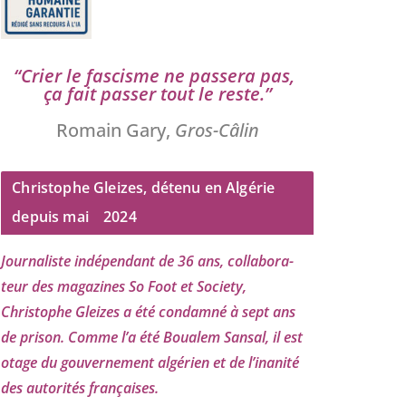
“
Crier le fas­cisme ne pas­se­ra pas,
ça fait pas­ser tout le reste.”
Romain Gary,
Gros-Câlin
Christophe Gleizes, détenu en Algérie
depuis mai
2024
Journaliste indé­pen­dant de
36
ans, col­la­bo­ra­
teur des maga­zines So Foot et Society,
Christophe Gleizes
a été condam­né à sept ans
de pri­son. Comme l’a été Boualem Sansal, il est
otage du gou­ver­ne­ment algé­rien et de l’i­na­ni­té
des auto­ri­tés françaises.