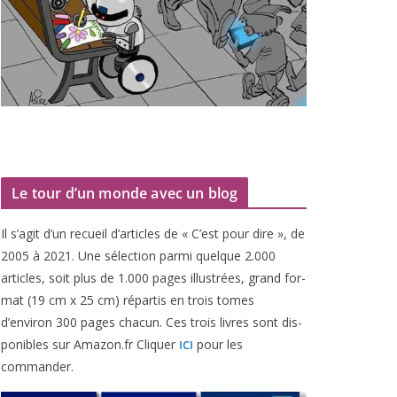
Le tour d’un monde avec un blog
Il s’agit d’un recueil d’ar­ticles de « C’est pour dire », de
2005
à
2021
. Une sélec­tion par­mi quelque
2
.
000
articles, soit plus de
1
.
000
pages illus­trées, grand for­
mat (
19
cm x
25
cm) répar­tis en trois tomes
d’environ
300
pages cha­cun. Ces trois livres sont dis­
po­nibles sur Amazon​.fr Cliquer
pour les
ICI
commander.