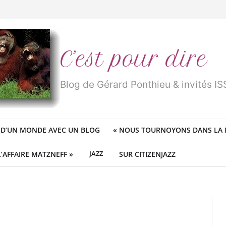
n
traité de « blanc de merde » !
r des mondes » ou «
1984
» ?
 des féministes idéologiques
ureux cracheurs dans la soupe
C’est pour dire
Blog de Gérard Ponthieu & invités 
 D’UN MONDE AVEC UN BLOG
«
NOUS TOURNOYONS DANS LA N
L’AFFAIRE MATZNEFF »
JAZZ
SUR CITIZENJAZZ