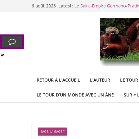
Passer
6 août 2026
Latest:
Le Saint-Empire Germano-Prati
au
Racisme. Moi, Picard-Marseillais 
contenu
Aldous
George : « Le meilleu
&
«
Le patriarcat », bouc émissaire
Cannes. La Palme d’Or des vale
RETOUR À L’ACCUEIL
L’AUTEUR
LE TOUR
LE TOUR D’UN MONDE AVEC UN ÂNE
SUR « 
SAGE, L'IMAGE ?