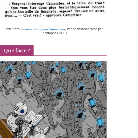
Extrait des
Facéties du sapeur Camember
,
bande des­si­née créée par
Christophe (
1890
)
Que faire ?