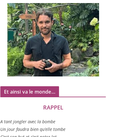
Et ainsi va le monde…
RAPPEL
A tant jon­gler avec la bombe
Un jour fau­dra bien qu’elle tombe
C’est son but et c’est notre lot…