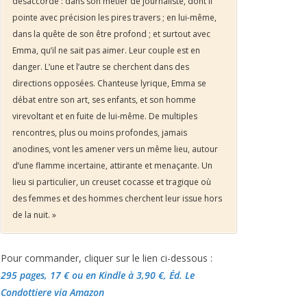
désaccordé : dans son métier de journaliste, dont il
pointe avec précision les pires travers ; en lui-même,
dans la quête de son être profond ; et surtout avec
Emma, qu’il ne sait pas aimer. Leur couple est en
danger. L’une et l’autre se cherchent dans des
directions opposées. Chanteuse lyrique, Emma se
débat entre son art, ses enfants, et son homme
virevoltant et en fuite de lui-même. De multiples
rencontres, plus ou moins profondes, jamais
anodines, vont les amener vers un même lieu, autour
d’une flamme incertaine, attirante et menaçante. Un
lieu si particulier, un creuset cocasse et tragique où
des femmes et des hommes cherchent leur issue hors
de la nuit. »
Pour commander, cliquer sur le lien ci-dessous :
295 pages, 17 €
ou en Kindle à 3,90 €
, Éd. Le
Condottiere via Amazon