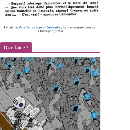
Extrait des
Facéties du sapeur Camember
,
bande des­si­née créée par
Christophe (
1890
)
Que faire ?