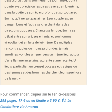
désaccordé : dans son métier de journaliste, dont il
pointe avec précision les pires travers ; en lui-même,
dans la quête de son être profond ; et surtout avec
Emma, qu’il ne sait pas aimer. Leur couple est en
danger. L’une et l’autre se cherchent dans des
directions opposées. Chanteuse lyrique, Emma se
débat entre son art, ses enfants, et son homme
virevoltant et en fuite de lui-même. De multiples
rencontres, plus ou moins profondes, jamais
anodines, vont les amener vers un même lieu, autour
d’une flamme incertaine, attirante et menaçante. Un
lieu si particulier, un creuset cocasse et tragique où
des femmes et des hommes cherchent leur issue hors
de la nuit. »
Pour commander, cliquer sur le lien ci-dessous :
295 pages, 17 €
ou en Kindle à 3,90 €
, Éd. Le
Condottiere via Amazon