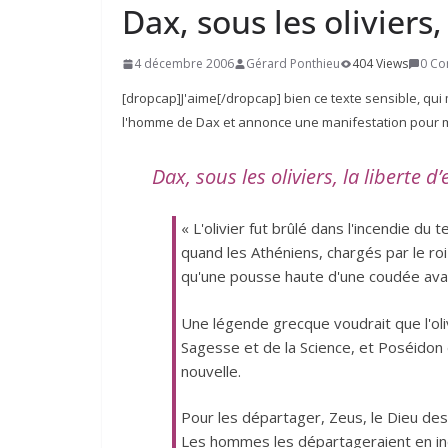
Dax, sous les oliviers,
4 décembre 2006
Gérard Ponthieu
404 Views
0 C
[dropcap]J'aime[/dropcap] bien ce texte sensible, qui m
l'homme de Dax et annonce une manifestation pour m
Dax, sous les oliviers, la liberte d
« L'olivier fut brûlé dans l'incendie du
quand les Athéniens, chargés par le roi 
qu'une pousse haute d'une coudée avait j
Une légende grecque voudrait que l'oliv
Sagesse et de la Science, et Poséidon d
nouvelle.
Pour les départager, Zeus, le Dieu des 
Les hommes les départageraient en indi