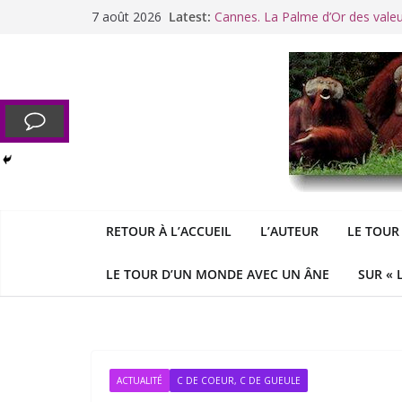
Passer
7 août 2026
Latest:
Cannes. La Palme d’Or des vale
au
Raoul Vaneigem, mort des suites
contenu
Racisme. Moi, Picard-Marseillais 
Aldous
George : « Le meilleu
&
«
Le patriarcat », bouc émissaire
RETOUR À L’ACCUEIL
L’AUTEUR
LE TOUR
LE TOUR D’UN MONDE AVEC UN ÂNE
SUR « 
ACTUALITÉ
C DE COEUR, C DE GUEULE