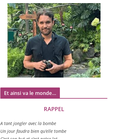
Et ainsi va le monde…
RAPPEL
A tant jon­gler avec la bombe
Un jour fau­dra bien qu’elle tombe
C’est son but et c’est notre lot…