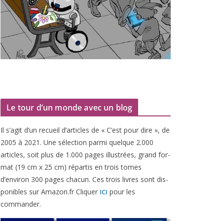
Le tour d’un monde avec un blog
Il s’agit d’un recueil d’ar­ticles de « C’est pour dire », de
2005
à
2021
. Une sélec­tion par­mi quelque
2
.
000
articles, soit plus de
1
.
000
pages illus­trées, grand for­
mat (
19
cm x
25
cm) répar­tis en trois tomes
d’environ
300
pages cha­cun. Ces trois livres sont dis­
po­nibles sur Amazon​.fr Cliquer
pour les
ICI
commander.