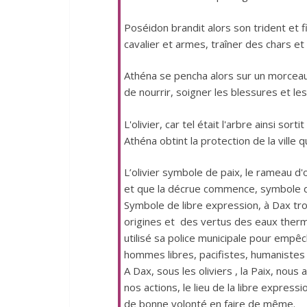
Poséidon brandit alors son trident et fi
cavalier et armes, traîner des chars et 
Athéna se pencha alors sur un morceau 
de nourrir, soigner les blessures et l
L'olivier, car tel était l'arbre ainsi sort
Athéna obtint la protection de la ville 
L’olivier symbole de paix, le rameau d'o
et que la décrue commence, symbole 
Symbole de libre expression, à Dax troi
origines et des vertus des eaux thermal
utilisé sa police municipale pour emp
hommes libres, pacifistes, humanistes e
A Dax, sous les oliviers , la Paix, nou
nos actions, le lieu de la libre expre
de bonne volonté en faire de même.