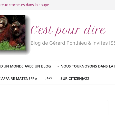
ureux cracheurs dans la soupe
 d’une longue et belle vie
traité de « blanc de merde » !
r des mondes » ou «
1984
» ?
 des féministes idéologiques
C’est pour dire
Blog de Gérard Ponthieu & invités 
 D’UN MONDE AVEC UN BLOG
«
NOUS TOURNOYONS DANS LA N
L’AFFAIRE MATZNEFF »
JAZZ
SUR CITIZENJAZZ