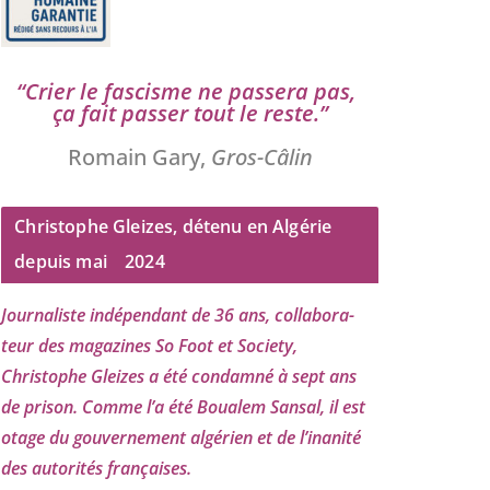
“
Crier le fas­cisme ne pas­se­ra pas,
ça fait pas­ser tout le reste.”
Romain Gary,
Gros-Câlin
Christophe Gleizes, détenu en Algérie
depuis mai
2024
Journaliste indé­pen­dant de
36
ans, col­la­bo­ra­
teur des maga­zines So Foot et Society,
Christophe Gleizes
a été condam­né à sept ans
de pri­son. Comme l’a été Boualem Sansal, il est
otage du gou­ver­ne­ment algé­rien et de l’i­na­ni­té
des auto­ri­tés françaises.