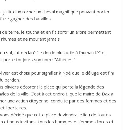
t jaillir d'un rocher un cheval magnifique pouvant porter
faire gagner des batailles.
de terre, le toucha et en fit sortir un arbre permettant
es rhumes et ne mourant jamais.
it du sol, fut déclaré "le don le plus utile à l'humanité" et
qui porte toujours son nom : "Athènes."
livier est choisi pour signifier à Noé que le déluge est fini
du pardon.
s oliviers décorent la place qui porte la légende des
es de la ville. C’est à cet endroit, que le maire de Dax a
êcher une action citoyenne, conduite par des femmes et des
t libertaires.
s avons décidé que cette place deviendra le lieu de toutes
ssion et nous invitons tous les hommes et femmes libres et