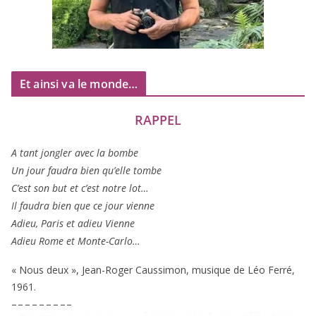
Et ainsi va le monde…
RAPPEL
A tant jon­gler avec la bombe
Un jour fau­dra bien qu’elle tombe
C’est son but et c’est notre lot…
Il fau­dra bien que ce jour vienne
Adieu, Paris et adieu Vienne
Adieu Rome et Monte-Carlo…
« Nous deux », Jean-Roger Caussimon, musique de Léo Ferré,
1961
.
– – – – – – – – –