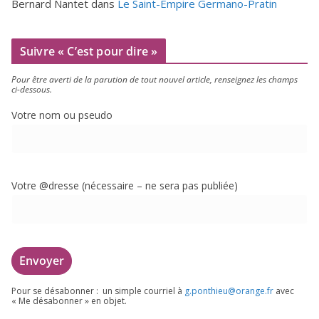
Bernard Nantet
dans
Le Saint-Empire Germano-Pratin
Suivre « C’est pour dire »
Pour être aver­ti de la paru­tion de tout nou­vel article, ren­sei­gnez les champs
ci-dessous.
Votre nom ou pseudo
Votre @dresse (néces­saire – ne sera pas publiée)
Pour se désa­bon­ner : un simple cour­riel à
g.​ponthieu@​orange.​fr
avec
« Me désa­bon­ner » en objet.