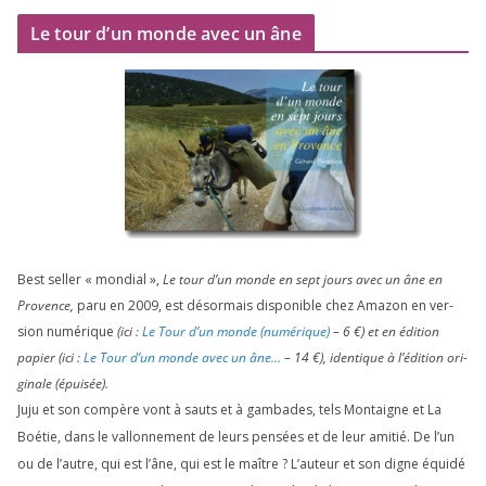
Le tour d’un monde avec un âne
Best sel­ler « mon­dial »,
Le tour d’un monde en sept jours avec un âne en
Provence,
paru en
2009
, est désor­mais dis­po­nible chez Amazon en ver­
sion numé­rique
(ici :
Le Tour d’un monde (numé­rique)
–
6
€) et en édi­tion
papier (ici :
Le Tour d’un monde avec un âne…
–
14
€), iden­tique à l’é­di­tion ori­
gi­nale (épui­sée).
Juju et son com­père vont à sauts et à gam­bades, tels Montaigne et La
Boétie, dans le val­lon­ne­ment de leurs pen­sées et de leur ami­tié. De l’un
ou de l’autre, qui est l’âne, qui est le maître ? L’auteur et son digne équi­dé