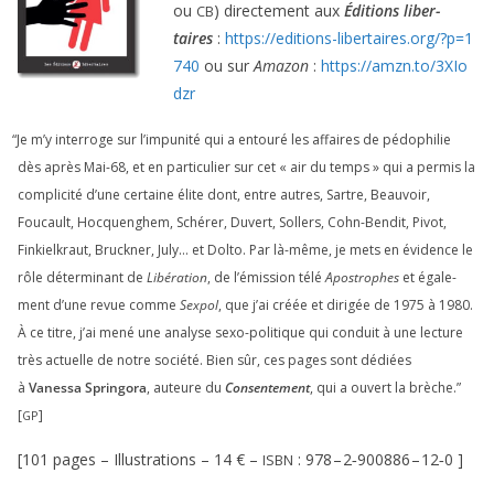
ou
) direc­te­ment aux
Éditions liber­
CB
taires
:
https://​edi​tions​-liber​taires​.org/​?​p​=​
1
740
ou sur
Amazon
:
https://​amzn​.to/​
3
​X​I​o​
dzr
“
Je m’y inter­roge sur l’impunité qui a entou­ré les affaires de pédo­phi­lie
dès après Mai-
68
, et en par­ti­cu­lier sur cet « air du temps » qui a per­mis la
com­pli­ci­té d’une cer­taine élite dont, entre autres, Sartre, Beauvoir,
Foucault, Hocquenghem, Schérer, Duvert, Sollers, Cohn-Bendit, Pivot,
Finkielkraut, Bruckner, July… et Dolto. Par là-même, je mets en évi­dence le
rôle déter­mi­nant de
Libération
, de l’émission télé
Apostrophes
et éga­le­
ment d’une revue comme
Sexpol
, que j’ai créée et diri­gée de
1975
à
1980
.
À ce titre, j’ai mené une ana­lyse sexo-poli­tique qui conduit à une lec­ture
très actuelle de notre socié­té. Bien sûr, ces pages sont dédiées
à
Vanessa Springora
, auteure du
Consentement
, qui a ouvert la brèche.”
[
]
GP
[
101
pages – Illustrations –
14
€ –
:
978
–
2
‑
900886
–
12
‑
0
]
ISBN