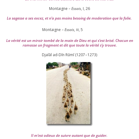
Montaigne –
Essais
, I,
26
La sagesse a ses excez, et n’a pas moins besoing de mode­ra­tion que la folie.
Montaigne –
Essais
,
,
5
III
La véri­té est un miroir tom­bé de la main de Dieu et qui s’est bri­sé. Chacun en
ramasse un frag­ment et dit que toute la véri­té s’y trouve.
Djalāl ad-Dīn Rūmī (
1207
–
1273
)
Il m’est odieux de suivre autant que de gui­der
.