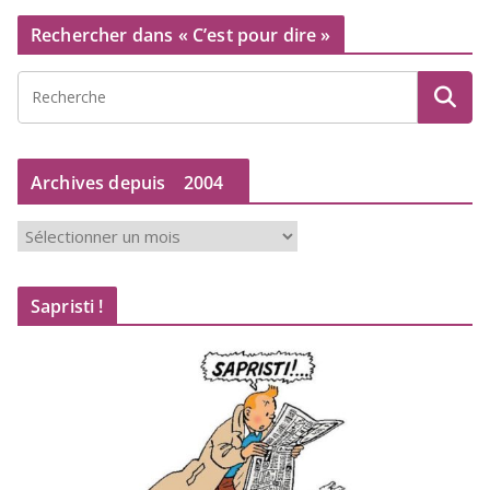
Rechercher dans « C’est pour dire »
Archives depuis
2004
A
r
c
Sapristi !
h
i
v
e
s
d
e