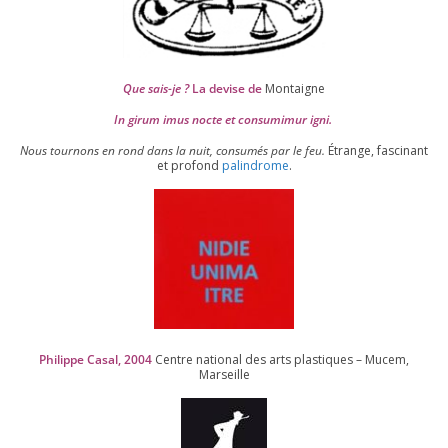
Que sais-je ?
La devise de
Montaigne
In girum imus nocte et consu­mi­mur igni.
Nous tour­nons en rond dans la nuit, consu­més par le feu.
Étrange, fas­ci­nant
et pro­fond
palin­drome
.
Philippe Casal,
2004
Centre natio­nal des arts plas­tiques – Mucem,
Marseille