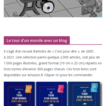
Le tour d’un monde avec un blog
Il s’agit d’un recueil d’ar­ticles de « C’est pour dire », de
2005
à
2021
. Une sélec­tion par­mi quelque
2
.
000
articles, soit plus de
1
.
000
pages illus­trées, grand for­mat (
19
cm x
25
cm) répar­tis en
trois tomes d’environ
300
pages cha­cun. Ces trois livres sont
dis­po­nibles sur Amazon​.fr Cliquer
pour les commander.
ICI