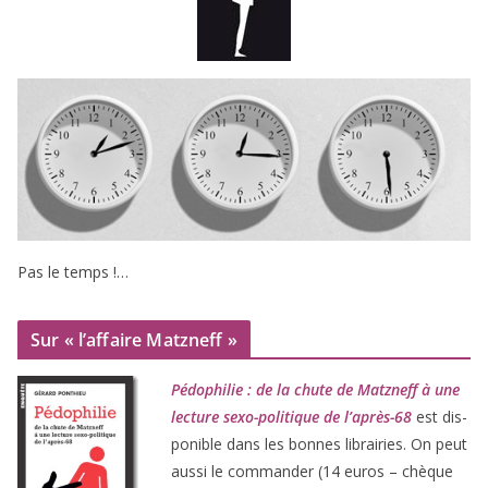
Pas le temps !…
Sur « l’affaire Matzneff »
Pédophilie : de la chute de Matzneff à une
lec­ture sexo-poli­tique de l’après-
68
est dis­
po­nible dans les bonnes librai­ries. On peut
aus­si le com­man­der (
14
euros – chèque