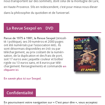
nous trans­portent sur des som­mets, dont celui de la mon­tagne de Lure,
en Haute-Provence. S’ils en redes­cendent, c’est pour mieux nous éle­ver
dans la phi­lo­so­phie du quo­ti­dien et de l’universel.
La Revue Sexpol en
DVD
Parue de
1975
à
1981
, la Revue Sex­pol
(sexua­li­
té /​ poli­tique), ses
39
numé­ros et
2000
pages
ont été numé­ri­sés par l’as­so­cia­tion
. Ils
MIEL
sont désor­mais dis­po­nibles en
ou par
DVD
télé­char­ge­ment, au prix coû­tant de la numé­ri­
sa­tion, de la dupli­ca­tion et des frais de port,
soit
17
euros avec jaquette cou­leur et boî­tier
rigide ou
13
euros sans, et
8
euros par télé­
char­ge­ment. Ren­sei­gne­ments et com­mande
en
cli­quant ici
.
En savoir plus ici sur Sexpol
.
Confidentialité
En pour­sui­vant votre navi­ga­tion sur « C’est pour dire », vous accep­tez