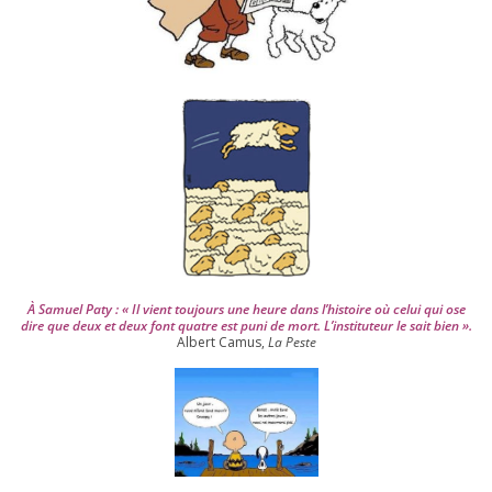
p
u
i
s
2
0
0
4
À Samuel Paty : « Il vient tou­jours une heure dans l’his­toire où celui qui ose
dire que deux et deux font quatre est puni de mort. L’instituteur le sait bien ».
Albert Camus,
La Peste