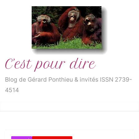
Passer
au
contenu
C’est pour dire
Blog de Gérard Ponthieu & invités ISSN 2739-
4514