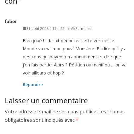
con
”
faber
31 août 2008 à 15 h 25 min
Permalien
Bien joué ! Il fal­lait dénon­cer cette ver­rue ! le
Monde va mal mon pauv” Monsieur. Et dire qu’il y a
des cons qui payent un abon­ne­ment et dire que
j’en fais par­tie. Alors ? Pétition ou manif ou … on va
voir ailleurs et hop ?
Répondre
Laisser un commentaire
Votre adresse e-mail ne sera pas publiée.
Les champs
obligatoires sont indiqués avec
*