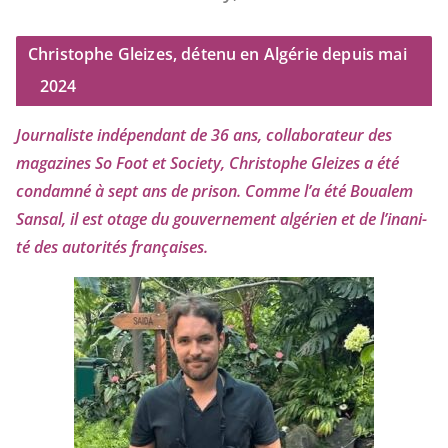
Christophe Gleizes, détenu en Algérie depuis mai
2024
Journaliste indé­pen­dant de
36
ans, col­la­bo­ra­teur des
maga­zines So Foot et Society, Christophe Gleizes
a été
condam­né à sept ans de pri­son. Comme l’a été Boualem
Sansal, il est otage du gou­ver­ne­ment algé­rien et de l’i­na­ni­
té des auto­ri­tés françaises.