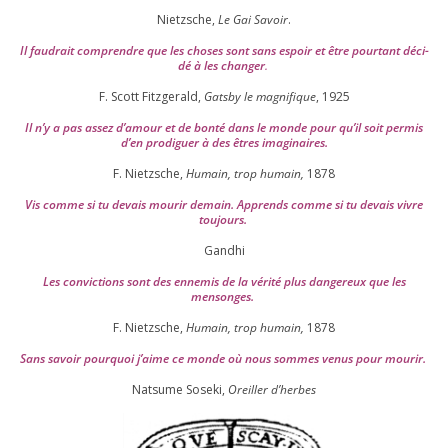
Nietzsche,
Le Gai Savoir
.
Il fau­drait com­prendre que les choses sont sans espoir et être pour­tant déci­
dé à les chan­ger
.
F. Scott Fitzgerald,
Gatsby le magni­fique
,
1925
Il n’y a pas assez d’a­mour et de bon­té dans le monde pour qu’il soit per­mis
d’en pro­di­guer à des êtres imaginaires.
F. Nietzsche,
Humain, trop humain,
1878
Vis comme si tu devais mou­rir demain. Apprends comme si tu devais vivre
toujours.
Gandhi
Les convic­tions sont des enne­mis de la véri­té plus dan­ge­reux que les
mensonges.
F. Nietzsche,
Humain, trop humain,
1878
Sans savoir pour­quoi j’aime ce monde où nous sommes venus pour mourir.
Natsume Soseki,
Oreiller d’herbes