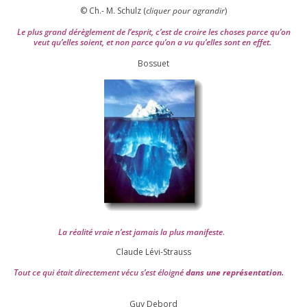
© Ch.- M. Schulz (
cli­quer pour agran­dir
)
Le plus grand dérè­gle­ment de l’es­prit, c’est de croire les choses parce qu’on
veut qu’elles soient, et non parce qu’on a vu qu’elles sont en effet.
Bossuet
La réa­lité vraie n’est jamais la plus mani­feste
.
Claude Lévi-Strauss
Tout ce qui était direc­te­ment vécu s’est éloi­gné
dans une repré­sen­ta­tion.
Guy Debord