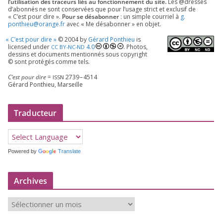
l’utilisation des tra­ceurs liés au fonc­tion­ne­ment du site.
Les @dresses
d’a­bon­nés ne sont conser­vées que pour l’u­sage strict et exclu­sif de
« C’est pour dire ».
Pour se désa­bon­ner
: un simple cour­riel à
g.​
ponthieu@​orange.​fr
avec « Me désa­bon­ner » en objet.
«
C’est pour dire »
©
2004
by
Gérard Ponthieu
is
licen­sed under
4
.
0
. Photos,
CC
BY-NC-ND
des­sins et docu­ments men­tion­nés sous copy­right
© sont pro­té­gés comme tels.
C’est pour dire
=
2739
–
4514
ISSN
Gérard Ponthieu, Marseille
Traducteur
Powered by
Translate
Archives
A
r