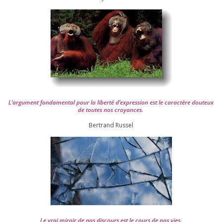
L’argument fon­da­men­tal pour la liber­té d’expression est le carac­tère dou­teux
de toutes nos croyances.
Ber­trand Russel
Le vrai miroir de nos dis­cours est le cours de nos vies.