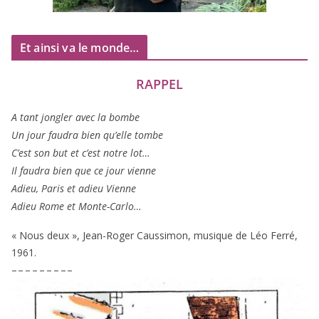
Et ainsi va le monde…
RAPPEL
A tant jon­gler avec la bombe
Un jour fau­dra bien qu’elle tombe
C’est son but et c’est notre lot…
Il fau­dra bien que ce jour vienne
Adieu, Paris et adieu Vienne
Adieu Rome et Monte-Carlo…
« Nous deux », Jean-Roger Caussimon, musique de Léo Ferré,
1961
.
– – – – – – – – –