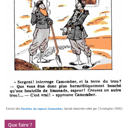
Extrait des
Facéties du sapeur Camember
,
bande des­si­née créée par Christophe (
1890
)
Que faire ?