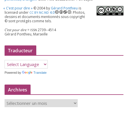
«
C’est pour dire »
©
2004
by
Gérard Ponthieu
is
licen­sed under
4
.
0
. Photos,
CC
BY-NC-ND
des­sins et docu­ments men­tion­nés sous copy­right
© sont pro­té­gés comme tels.
C’est pour dire
=
2739
–
4514
ISSN
Gérard Ponthieu, Marseille
Traducteur
Powered by
Translate
Archives
A
r
c
h