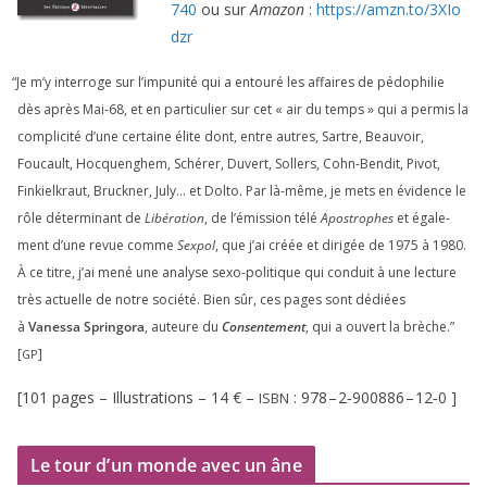
740
ou sur
Amazon
:
https://​amzn​.to/​
3
​X​I​o​
dzr
“
Je m’y inter­roge sur l’impunité qui a entou­ré les affaires de pédo­phi­lie
dès après Mai-
68
, et en par­ti­cu­lier sur cet « air du temps » qui a per­mis la
com­pli­ci­té d’une cer­taine élite dont, entre autres, Sartre, Beauvoir,
Foucault, Hocquenghem, Schérer, Duvert, Sollers, Cohn-Bendit, Pivot,
Finkielkraut, Bruckner, July… et Dolto. Par là-même, je mets en évi­dence le
rôle déter­mi­nant de
Libération
, de l’émission télé
Apostrophes
et éga­le­
ment d’une revue comme
Sexpol
, que j’ai créée et diri­gée de
1975
à
1980
.
À ce titre, j’ai mené une ana­lyse sexo-poli­tique qui conduit à une lec­ture
très actuelle de notre socié­té. Bien sûr, ces pages sont dédiées
à
Vanessa Springora
, auteure du
Consentement
, qui a ouvert la brèche.”
[
]
GP
[
101
pages – Illustrations –
14
€ –
:
978
–
2
‑
900886
–
12
‑
0
]
ISBN
Le tour d’un monde avec un âne