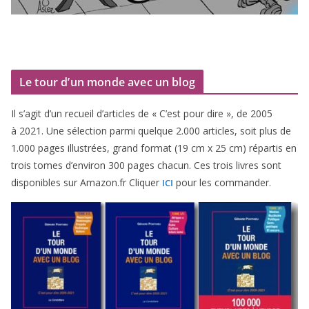
Le tour d’un monde avec un blog
Il s’agit d’un recueil d’ar­ticles de « C’est pour dire », de
2005
à
2021
. Une sélec­tion par­mi quelque
2
.
000
articles, soit plus de
1
.
000
pages illus­trées, grand for­mat (
19
cm x
25
cm) répar­tis en
trois tomes d’environ
300
pages cha­cun. Ces trois livres sont
dis­po­nibles sur Amazon​.fr Cliquer
pour les commander.
ICI