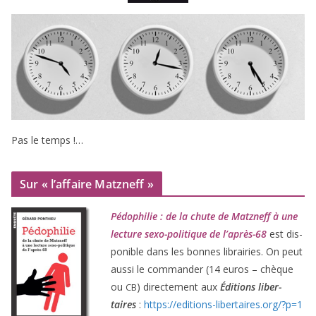
Pas le temps !…
Sur « l’affaire Matzneff »
Pédophilie : de la chute de Matzneff à une
lec­ture sexo-poli­tique de l’après-
68
est dis­
po­nible dans les bonnes librai­ries. On peut
aus­si le com­man­der (
14
euros – chèque
ou
) direc­te­ment aux
Éditions liber­
CB
taires
:
https://​edi​tions​-liber​taires​.org/​?​p​=​
1