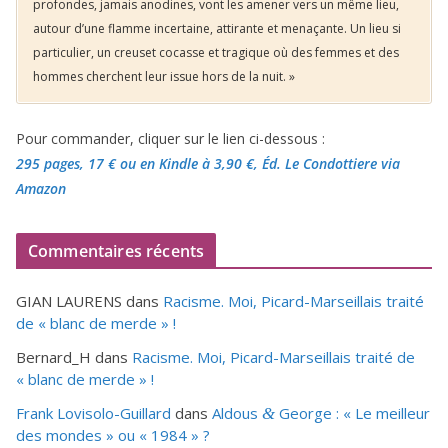
profondes, jamais anodines, vont les amener vers un même lieu,
autour d’une flamme incertaine, attirante et menaçante. Un lieu si
particulier, un creuset cocasse et tragique où des femmes et des
hommes cherchent leur issue hors de la nuit. »
Pour commander, cliquer sur le lien ci-dessous :
295 pages, 17 €
ou en Kindle à 3,90 €
, Éd. Le Condottiere via
Amazon
Commentaires récents
GIAN LAURENS
dans
Racisme. Moi, Picard-Marseillais traité
de « blanc de merde » !
Bernard_H
dans
Racisme. Moi, Picard-Marseillais traité de
« blanc de merde » !
Frank Lovisolo-Guillard
dans
Aldous
George : « Le meilleur
&
des mondes » ou «
1984
» ?