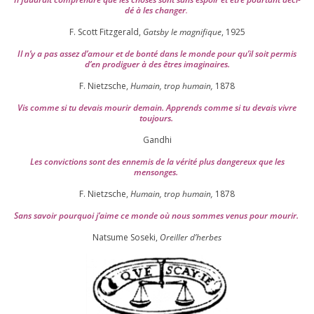
dé à les chan­ger
.
F. Scott Fitzgerald,
Gatsby le magni­fique
,
1925
Il n’y a pas assez d’a­mour et de bon­té dans le monde pour qu’il soit per­mis
d’en pro­di­guer à des êtres imaginaires.
F. Nietzsche,
Humain, trop humain,
1878
Vis comme si tu devais mou­rir demain. Apprends comme si tu devais vivre
toujours.
Gandhi
Les convic­tions sont des enne­mis de la véri­té plus dan­ge­reux que les
mensonges.
F. Nietzsche,
Humain, trop humain,
1878
Sans savoir pour­quoi j’aime ce monde où nous sommes venus pour mourir.
Natsume Soseki,
Oreiller d’herbes