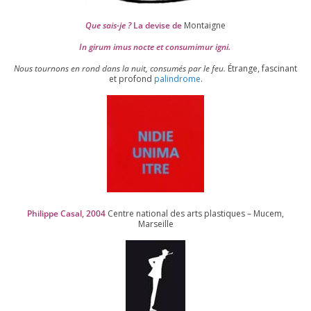
Que sais-je ?
La devise de
Montaigne
In girum imus nocte et consu­mi­mur igni.
Nous tour­nons en rond dans la nuit, consu­més par le feu.
Étrange, fas­ci­nant
et pro­fond
palin­drome
.
Philippe Casal,
2004
Centre natio­nal des arts plas­tiques – Mucem,
Marseille