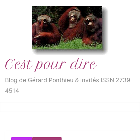
Passer
au
contenu
C’est pour dire
Blog de Gérard Ponthieu & invités ISSN 2739-
4514