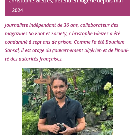
Christophe Gleizes, détenu en Algérie depuis mai
2024
Journaliste indé­pen­dant de
36
ans, col­la­bo­ra­teur des
maga­zines So Foot et Society, Christophe Gleizes
a été
condam­né à sept ans de pri­son. Comme l’a été Boualem
Sansal, il est otage du gou­ver­ne­ment algé­rien et de l’i­na­ni­
té des auto­ri­tés françaises.