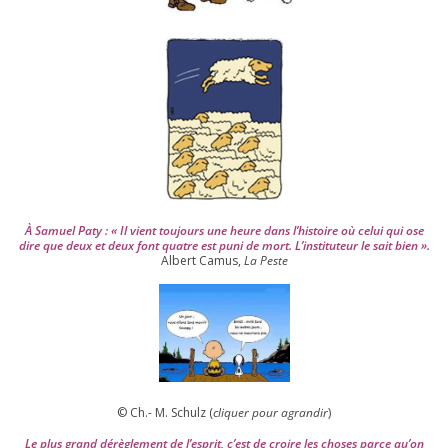
i
s
2
0
0
4
À Samuel Paty : « Il vient tou­jours une heure dans l’his­toire où celui qui ose
dire que deux et deux font quatre est puni de mort. L’instituteur le sait bien ».
Albert Camus,
La Peste
© Ch.- M. Schulz (
cli­quer pour agran­dir
)
Le plus grand dérè­gle­ment de l’es­prit, c’est de croire les choses parce qu’on