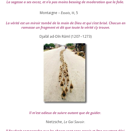
La sagesse a ses excez, et n’a pas moins besoing de mode­ra­tion que la folie.
Montaigne –
Essais
,
,
5
III
La véri­té est un miroir tom­bé de la main de Dieu et qui s’est bri­sé. Chacun en
ramasse un frag­ment et dit que toute la véri­té s’y trouve.
Djalāl ad-Dīn Rūmī (
1207
–
1273
)
Il m’est odieux de suivre autant que de gui­der
.
Nietzsche,
Le Gai Savoir
.
Il fau­drait com­prendre que les choses sont sans espoir et être pour­tant déci­