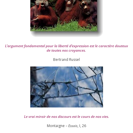
L’argument fon­da­men­tal pour la liber­té d’expression est le carac­tère dou­teux
de toutes nos croyances.
Ber­trand Russel
Le vrai miroir de nos dis­cours est le cours de nos vies.
Montaigne –
Essais
, I,
26