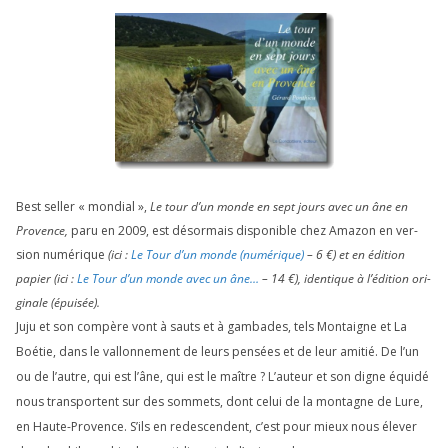
Best sel­ler « mon­dial »,
Le tour d’un monde en sept jours avec un âne en
Provence,
paru en
2009
, est désor­mais dis­po­nible chez Amazon en ver­
sion numé­rique
(ici :
Le Tour d’un monde (numé­rique)
–
6
€) et en édi­tion
papier (ici :
Le Tour d’un monde avec un âne…
–
14
€), iden­tique à l’é­di­tion ori­
gi­nale (épui­sée).
Juju et son com­père vont à sauts et à gam­bades, tels Montaigne et La
Boétie, dans le val­lon­ne­ment de leurs pen­sées et de leur ami­tié. De l’un
ou de l’autre, qui est l’âne, qui est le maître ? L’auteur et son digne équi­dé
nous trans­portent sur des som­mets, dont celui de la mon­tagne de Lure,
en Haute-Provence. S’ils en redes­cendent, c’est pour mieux nous éle­ver