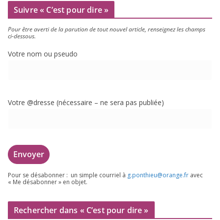
Suivre « C’est pour dire »
Pour être aver­ti de la paru­tion de tout nou­vel article, ren­sei­gnez les champs
ci-dessous.
Votre nom ou pseudo
Votre @dresse (néces­saire – ne sera pas publiée)
Pour se désa­bon­ner : un simple cour­riel à
g.​ponthieu@​orange.​fr
avec
« Me désa­bon­ner » en objet.
Rechercher dans « C’est pour dire »