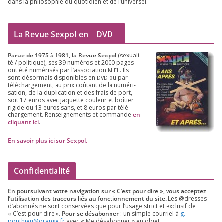
dans la phi­lo­so­phie du quo­ti­dien et de l’universel.
La Revue Sexpol en
DVD
Parue de
1975
à
1981
, la Revue Sex­pol
(sexua­li­
té /​ poli­tique), ses
39
numé­ros et
2000
pages
ont été numé­ri­sés par l’as­so­cia­tion
. Ils
MIEL
sont désor­mais dis­po­nibles en
ou par
DVD
télé­char­ge­ment, au prix coû­tant de la numé­ri­
sa­tion, de la dupli­ca­tion et des frais de port,
soit
17
euros avec jaquette cou­leur et boî­tier
rigide ou
13
euros sans, et
8
euros par télé­
char­ge­ment. Ren­sei­gne­ments et com­mande
en
cli­quant ici
.
En savoir plus ici sur Sexpol
.
Confidentialité
En pour­sui­vant votre navi­ga­tion sur « C’est pour dire », vous accep­tez
l’utilisation des tra­ceurs liés au fonc­tion­ne­ment du site.
Les @dresses
d’a­bon­nés ne sont conser­vées que pour l’u­sage strict et exclu­sif de
« C’est pour dire ».
Pour se désa­bon­ner
: un simple cour­riel à
g.​
ponthieu@​orange.​fr
avec « Me désa­bon­ner » en objet.