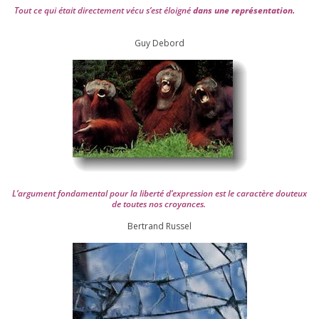
Tout ce qui était direc­te­ment vécu s’est éloi­gné
dans une repré­sen­ta­tion.
Guy Debord
L’argument fon­da­men­tal pour la liber­té d’expression est le carac­tère dou­teux
de toutes nos croyances.
Ber­trand Russel