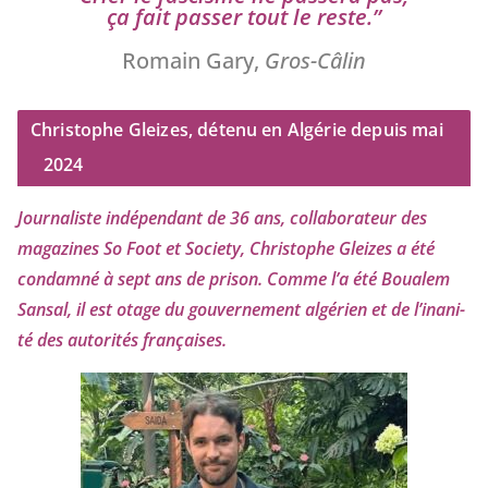
ça fait pas­ser tout le reste.”
Romain Gary,
Gros-Câlin
Christophe Gleizes, détenu en Algérie depuis mai
2024
Journaliste indé­pen­dant de
36
ans, col­la­bo­ra­teur des
maga­zines So Foot et Society, Christophe Gleizes
a été
condam­né à sept ans de pri­son. Comme l’a été Boualem
Sansal, il est otage du gou­ver­ne­ment algé­rien et de l’i­na­ni­
té des auto­ri­tés françaises.