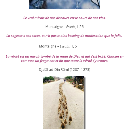
Le vrai miroir de nos dis­cours est le cours de nos vies.
Montaigne –
Essais
, I,
26
La sagesse a ses excez, et n’a pas moins besoing de mode­ra­tion que la folie.
Montaigne –
Essais
,
,
5
III
La véri­té est un miroir tom­bé de la main de Dieu et qui s’est bri­sé. Chacun en
ramasse un frag­ment et dit que toute la véri­té s’y trouve.
Djalāl ad-Dīn Rūmī (
1207
–
1273
)