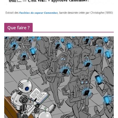
Extrait des
Facéties du sapeur Camember
,
bande des­si­née créée par Christophe (
1890
)
Que faire ?