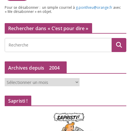
Pour se désa­bon­ner : un simple cour­riel à
g.​ponthieu@​orange.​fr
avec
« Me désa­bon­ner » en objet.
Rechercher dans « C’est pour dire »
Archives depuis
2004
A
r
c
Sapristi !
h
i
v
e
s