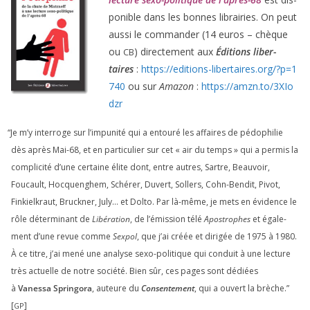
po­nible dans les bonnes librai­ries. On peut
aus­si le com­man­der (
14
euros – chèque
ou
) direc­te­ment aux
Éditions liber­
CB
taires
:
https://​edi​tions​-liber​taires​.org/​?​p​=​
1
740
ou sur
Amazon
:
https://​amzn​.to/​
3
​X​I​o​
dzr
“
Je m’y inter­roge sur l’impunité qui a entou­ré les affaires de pédo­phi­lie
dès après Mai-
68
, et en par­ti­cu­lier sur cet « air du temps » qui a per­mis la
com­pli­ci­té d’une cer­taine élite dont, entre autres, Sartre, Beauvoir,
Foucault, Hocquenghem, Schérer, Duvert, Sollers, Cohn-Bendit, Pivot,
Finkielkraut, Bruckner, July… et Dolto. Par là-même, je mets en évi­dence le
rôle déter­mi­nant de
Libération
, de l’émission télé
Apostrophes
et éga­le­
ment d’une revue comme
Sexpol
, que j’ai créée et diri­gée de
1975
à
1980
.
À ce titre, j’ai mené une ana­lyse sexo-poli­tique qui conduit à une lec­ture
très actuelle de notre socié­té. Bien sûr, ces pages sont dédiées
à
Vanessa Springora
, auteure du
Consentement
, qui a ouvert la brèche.”
[
]
GP