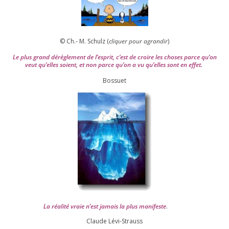
© Ch.- M. Schulz (
cli­quer pour agran­dir
)
Le plus grand dérè­gle­ment de l’es­prit, c’est de croire les choses parce qu’on
veut qu’elles soient, et non parce qu’on a vu qu’elles sont en effet.
Bossuet
La réa­lité vraie n’est jamais la plus mani­feste
.
Claude Lévi-Strauss