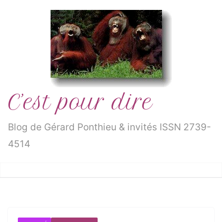
Passer
au
contenu
C’est pour dire
Blog de Gérard Ponthieu & invités ISSN 2739-
4514