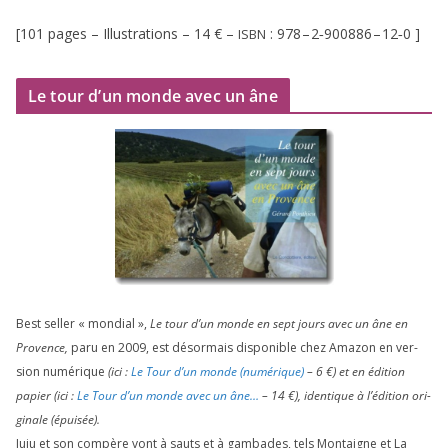
[
101
pages – Illustrations –
14
€ –
:
978
–
2
‑
900886
–
12
‑
0
]
ISBN
Le tour d’un monde avec un âne
Best sel­ler « mon­dial »,
Le tour d’un monde en sept jours avec un âne en
Provence,
paru en
2009
, est désor­mais dis­po­nible chez Amazon en ver­
sion numé­rique
(ici :
Le Tour d’un monde (numé­rique)
–
6
€) et en édi­tion
papier (ici :
Le Tour d’un monde avec un âne…
–
14
€), iden­tique à l’é­di­tion ori­
gi­nale (épui­sée).
Juju et son com­père vont à sauts et à gam­bades, tels Montaigne et La