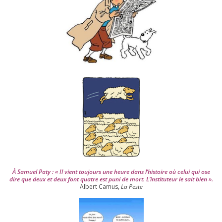
d
e
p
u
i
s
2
0
0
4
À Samuel Paty : « Il vient tou­jours une heure dans l’his­toire où celui qui ose
dire que deux et deux font quatre est puni de mort. L’instituteur le sait bien ».
Albert Camus,
La Peste