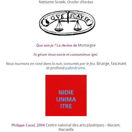
Natsume Soseki,
Oreiller d’herbes
Que sais-je ?
La devise de
Montaigne
In girum imus nocte et consu­mi­mur igni.
Nous tour­nons en rond dans la nuit, consu­més par le feu.
Étrange, fas­ci­nant
et pro­fond
palin­drome
.
Philippe Casal,
2004
Centre natio­nal des arts plas­tiques – Mucem,
Marseille