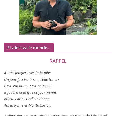
Et ainsi va le monde…
RAPPEL
A tant jon­gler avec la bombe
Un jour fau­dra bien qu’elle tombe
C’est son but et c’est notre lot…
Il fau­dra bien que ce jour vienne
Adieu, Paris et adieu Vienne
Adieu Rome et Monte-Carlo…
« Nous deux », Jean-Roger Caussimon, musique de Léo Ferré,