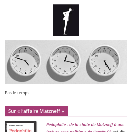
Pas le temps !…
Sur « l’affaire Matzneff »
Pédophilie : de la chute de Matzneff à une
lec­ture sexo-poli­tique de l’après-
68
est dis­