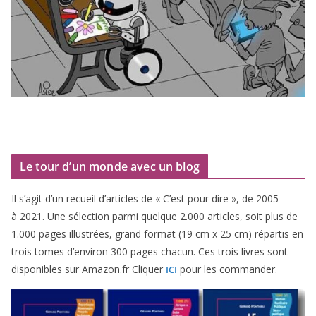
Le tour d’un monde avec un blog
Il s’agit d’un recueil d’ar­ticles de « C’est pour dire », de
2005
à
2021
. Une sélec­tion par­mi quelque
2
.
000
articles, soit plus de
1
.
000
pages illus­trées, grand for­mat (
19
cm x
25
cm) répar­tis en
trois tomes d’environ
300
pages cha­cun. Ces trois livres sont
dis­po­nibles sur Amazon​.fr Cliquer
pour les commander.
ICI