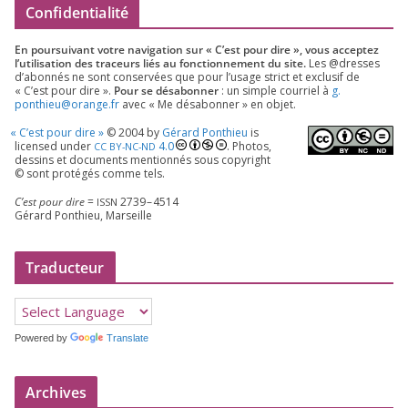
Confidentialité
En pour­sui­vant votre navi­ga­tion sur « C’est pour dire », vous accep­tez
l’utilisation des tra­ceurs liés au fonc­tion­ne­ment du site.
Les @dresses
d’a­bon­nés ne sont conser­vées que pour l’u­sage strict et exclu­sif de
« C’est pour dire ».
Pour se désa­bon­ner
: un simple cour­riel à
g.​
ponthieu@​orange.​fr
avec « Me désa­bon­ner » en objet.
«
C’est pour dire »
©
2004
by
Gérard Ponthieu
is
licen­sed under
4
.
0
. Photos,
CC
BY-NC-ND
des­sins et docu­ments men­tion­nés sous copy­right
© sont pro­té­gés comme tels.
C’est pour dire
=
2739
–
4514
ISSN
Gérard Ponthieu, Marseille
Traducteur
Powered by
Translate
Archives