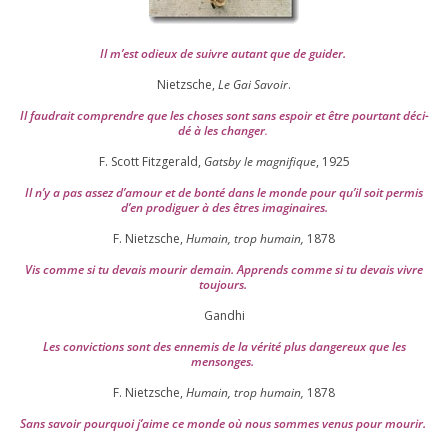
Il m’est odieux de suivre autant que de gui­der
.
Nietzsche,
Le Gai Savoir
.
Il fau­drait com­prendre que les choses sont sans espoir et être pour­tant déci­
dé à les chan­ger
.
F. Scott Fitzgerald,
Gatsby le magni­fique
,
1925
Il n’y a pas assez d’a­mour et de bon­té dans le monde pour qu’il soit per­mis
d’en pro­di­guer à des êtres imaginaires.
F. Nietzsche,
Humain, trop humain,
1878
Vis comme si tu devais mou­rir demain. Apprends comme si tu devais vivre
toujours.
Gandhi
Les convic­tions sont des enne­mis de la véri­té plus dan­ge­reux que les
mensonges.
F. Nietzsche,
Humain, trop humain,
1878
Sans savoir pour­quoi j’aime ce monde où nous sommes venus pour mourir.