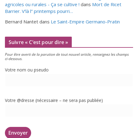
agricoles ou rurales - Ça se cultive !
dans
Mort de Ricet
Barrier. V’là l” printemps pourri…
Bernard Nantet
dans
Le Saint-Empire Germano-Pratin
Suivre « C’est pour dire »
Pour être aver­ti de la paru­tion de tout nou­vel article, ren­sei­gnez les champs
ci-dessous.
Votre nom ou pseudo
Votre @dresse (néces­saire – ne sera pas publiée)