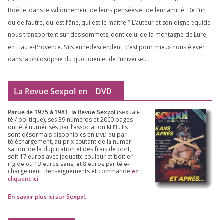
Boétie, dans le val­lon­ne­ment de leurs pen­sées et de leur ami­tié. De l’un
ou de l’autre, qui est l’âne, qui est le maître ? L’auteur et son digne équi­dé
nous trans­portent sur des som­mets, dont celui de la mon­tagne de Lure,
en Haute-Provence. S’ils en redes­cendent, c’est pour mieux nous éle­ver
dans la phi­lo­so­phie du quo­ti­dien et de l’universel.
La Revue Sexpol en
DVD
Parue de
1975
à
1981
, la Revue Sex­pol
(sexua­li­
té /​ poli­tique), ses
39
numé­ros et
2000
pages
ont été numé­ri­sés par l’as­so­cia­tion
. Ils
MIEL
sont désor­mais dis­po­nibles en
ou par
DVD
télé­char­ge­ment, au prix coû­tant de la numé­ri­
sa­tion, de la dupli­ca­tion et des frais de port,
soit
17
euros avec jaquette cou­leur et boî­tier
rigide ou
13
euros sans, et
8
euros par télé­
char­ge­ment. Ren­sei­gne­ments et com­mande
en
cli­quant ici
.
En savoir plus ici sur Sexpol
.