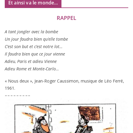
Et ainsi va le monde…
RAPPEL
A tant jon­gler avec la bombe
Un jour fau­dra bien qu’elle tombe
C’est son but et c’est notre lot…
Il fau­dra bien que ce jour vienne
Adieu, Paris et adieu Vienne
Adieu Rome et Monte-Carlo…
« Nous deux », Jean-Roger Caussimon, musique de Léo Ferré,
1961
.
– – – – – – – – –