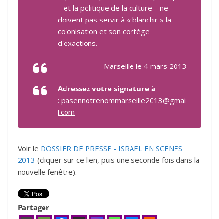
– et la politique de la culture – ne
doivent pas servir à « blanchir » la
colonisation et son cortège
d'exactions.
Marseille le 4 mars 2013
Adressez votre signature à
:
pasennotrenommarseille2013@gmai
l.com
Voir le
DOSSIER DE PRESSE - ISRAEL EN SCENES
2013
(cliquer sur ce lien, puis une seconde fois dans la
nouvelle fenêtre).
Partager