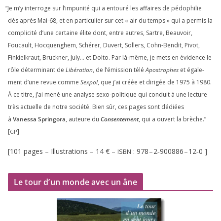
“
Je m’y inter­roge sur l’impunité qui a entou­ré les affaires de pédo­phi­lie
dès après Mai-
68
, et en par­ti­cu­lier sur cet « air du temps » qui a per­mis la
com­pli­ci­té d’une cer­taine élite dont, entre autres, Sartre, Beauvoir,
Foucault, Hocquenghem, Schérer, Duvert, Sollers, Cohn-Bendit, Pivot,
Finkielkraut, Bruckner, July… et Dolto. Par là-même, je mets en évi­dence le
rôle déter­mi­nant de
Libération
, de l’émission télé
Apostrophes
et éga­le­
ment d’une revue comme
Sexpol
, que j’ai créée et diri­gée de
1975
à
1980
.
À ce titre, j’ai mené une ana­lyse sexo-poli­tique qui conduit à une lec­ture
très actuelle de notre socié­té. Bien sûr, ces pages sont dédiées
à
Vanessa Springora
, auteure du
Consentement
, qui a ouvert la brèche.”
[
]
GP
[
101
pages – Illustrations –
14
€ –
:
978
–
2
‑
900886
–
12
‑
0
]
ISBN
Le tour d’un monde avec un âne