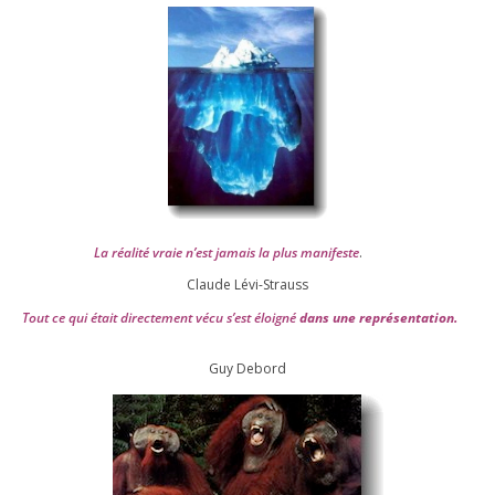
La réa­lité vraie n’est jamais la plus mani­feste
.
Claude Lévi-Strauss
Tout ce qui était direc­te­ment vécu s’est éloi­gné
dans une repré­sen­ta­tion.
Guy Debord