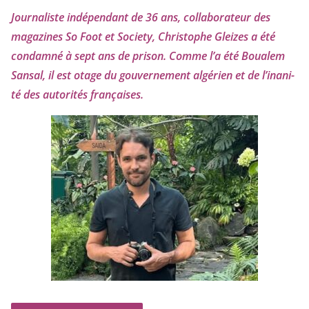
Journaliste indé­pen­dant de
36
ans, col­la­bo­ra­teur des
maga­zines So Foot et Society, Christophe Gleizes
a été
condam­né à sept ans de pri­son. Comme l’a été Boualem
Sansal, il est otage du gou­ver­ne­ment algé­rien et de l’i­na­ni­
té des auto­ri­tés françaises.