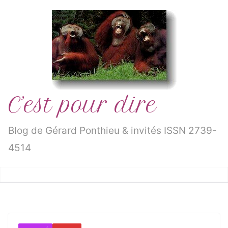
Passer
au
contenu
C’est pour dire
Blog de Gérard Ponthieu & invités ISSN 2739-
4514