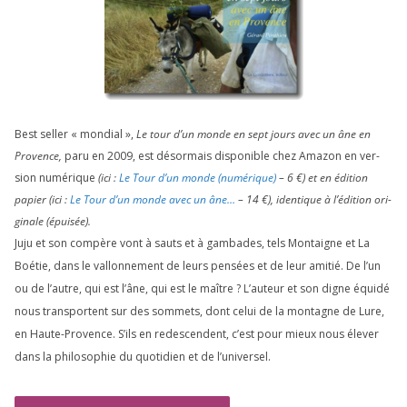
Best sel­ler « mon­dial »,
Le tour d’un monde en sept jours avec un âne en
Provence,
paru en
2009
, est désor­mais dis­po­nible chez Amazon en ver­
sion numé­rique
(ici :
Le Tour d’un monde (numé­rique)
–
6
€) et en édi­tion
papier (ici :
Le Tour d’un monde avec un âne…
–
14
€), iden­tique à l’é­di­tion ori­
gi­nale (épui­sée).
Juju et son com­père vont à sauts et à gam­bades, tels Montaigne et La
Boétie, dans le val­lon­ne­ment de leurs pen­sées et de leur ami­tié. De l’un
ou de l’autre, qui est l’âne, qui est le maître ? L’auteur et son digne équi­dé
nous trans­portent sur des som­mets, dont celui de la mon­tagne de Lure,
en Haute-Provence. S’ils en redes­cendent, c’est pour mieux nous éle­ver
dans la phi­lo­so­phie du quo­ti­dien et de l’universel.