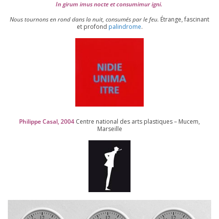
In girum imus nocte et consu­mi­mur igni.
Nous tour­nons en rond dans la nuit, consu­més par le feu.
Étrange, fas­ci­nant
et pro­fond
palin­drome
.
Philippe Casal,
2004
Centre natio­nal des arts plas­tiques – Mucem,
Marseille