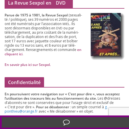
La Revue Sexpol en
DVD
Parue de
1975
à
1981
, la Revue Sex­pol
(sexua­li­
té /​ poli­tique), ses
39
numé­ros et
2000
pages
ont été numé­ri­sés par l’as­so­cia­tion
. Ils
MIEL
sont désor­mais dis­po­nibles en
ou par
DVD
télé­char­ge­ment, au prix coû­tant de la numé­ri­
sa­tion, de la dupli­ca­tion et des frais de port,
soit
17
euros avec jaquette cou­leur et boî­tier
rigide ou
13
euros sans, et
8
euros par télé­
char­ge­ment. Ren­sei­gne­ments et com­mande
en
cli­quant ici
.
En savoir plus ici sur Sexpol
.
Confidentialité
En pour­sui­vant votre navi­ga­tion sur « C’est pour dire », vous accep­tez
l’utilisation des tra­ceurs liés au fonc­tion­ne­ment du site.
Les @dresses
d’a­bon­nés ne sont conser­vées que pour l’u­sage strict et exclu­sif de
« C’est pour dire ».
Pour se désa­bon­ner
: un simple cour­riel à
g.​
ponthieu@​orange.​fr
avec « Me désa­bon­ner » en objet.
«
C’est pour dire »
©
2004
by
Gérard Ponthieu
is
Translate »
licen­sed under
4
.
0
. Photos,
CC
BY-NC-ND
des­sins et docu­ments men­tion­nés sous copy­right