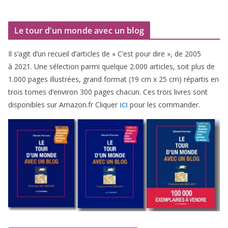
Le tour d’un monde avec un blog
Il s’agit d’un recueil d’ar­ticles de « C’est pour dire », de
2005
à
2021
. Une sélec­tion par­mi quelque
2
.
000
articles, soit plus de
1
.
000
pages illus­trées, grand for­mat (
19
cm x
25
cm) répar­tis en
trois tomes d’environ
300
pages cha­cun. Ces trois livres sont
dis­po­nibles sur Amazon​.fr Cliquer
pour les commander.
ICI