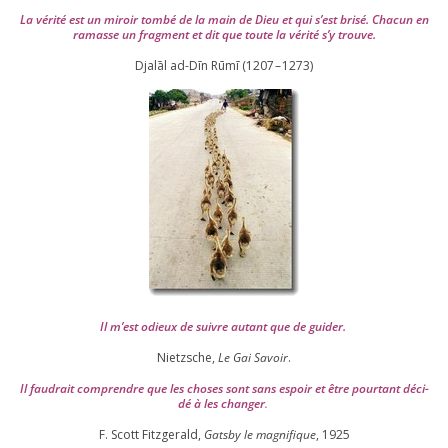
La véri­té est un miroir tom­bé de la main de Dieu et qui s’est bri­sé. Chacun en
ramasse un frag­ment et dit que toute la véri­té s’y trouve.
Djalāl ad-Dīn Rūmī (
1207
–
1273
)
Il m’est odieux de suivre autant que de gui­der
.
Nietzsche,
Le Gai Savoir
.
Il fau­drait com­prendre que les choses sont sans espoir et être pour­tant déci­
dé à les chan­ger
.
F. Scott Fitzgerald,
Gatsby le magni­fique
,
1925