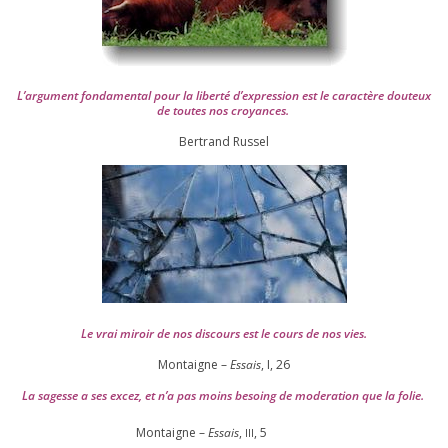
L’argument fon­da­men­tal pour la liber­té d’expression est le carac­tère dou­teux
de toutes nos croyances.
Ber­trand Russel
Le vrai miroir de nos dis­cours est le cours de nos vies.
Montaigne –
Essais
, I,
26
La sagesse a ses excez, et n’a pas moins besoing de mode­ra­tion que la folie.
Montaigne –
Essais
,
,
5
III