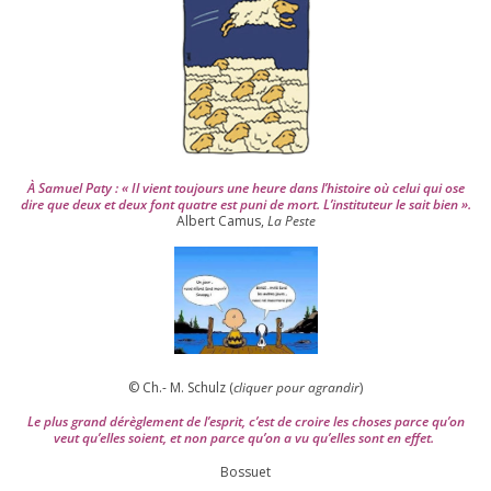
0
0
4
À Samuel Paty : « Il vient tou­jours une heure dans l’his­toire où celui qui ose
dire que deux et deux font quatre est puni de mort. L’instituteur le sait bien ».
Albert Camus,
La Peste
© Ch.- M. Schulz (
cli­quer pour agran­dir
)
Le plus grand dérè­gle­ment de l’es­prit, c’est de croire les choses parce qu’on
veut qu’elles soient, et non parce qu’on a vu qu’elles sont en effet.
Bossuet