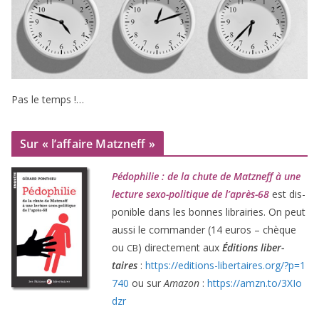
Pas le temps !…
Sur « l’affaire Matzneff »
Pédophilie : de la chute de Matzneff à une
lec­ture sexo-poli­tique de l’après-
68
est dis­
po­nible dans les bonnes librai­ries. On peut
aus­si le com­man­der (
14
euros – chèque
ou
) direc­te­ment aux
Éditions liber­
CB
taires
:
https://​edi​tions​-liber​taires​.org/​?​p​=​
1
740
ou sur
Amazon
:
https://​amzn​.to/​
3
​X​I​o​
dzr