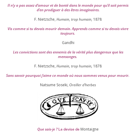
Il n’y a pas assez d’a­mour et de bon­té dans le monde pour qu’il soit per­mis
d’en pro­di­guer à des êtres imaginaires.
F. Nietzsche,
Humain, trop humain,
1878
Vis comme si tu devais mou­rir demain. Apprends comme si tu devais vivre
toujours.
Gandhi
Les convic­tions sont des enne­mis de la véri­té plus dan­ge­reux que les
mensonges.
F. Nietzsche,
Humain, trop humain,
1878
Sans savoir pour­quoi j’aime ce monde où nous sommes venus pour mourir.
Natsume Soseki,
Oreiller d’herbes
Que sais-je ?
La devise de
Montaigne