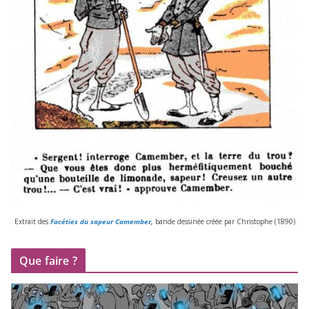
Extrait des
Facéties du sapeur Camember
,
bande des­si­née créée par Christophe (
1890
)
Que faire ?