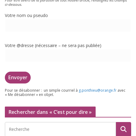
Pour être aver­ti de la paru­tion de tout nou­vel article, ren­sei­gnez les champs
ci-dessous.
Votre nom ou pseudo
Votre @dresse (néces­saire – ne sera pas publiée)
Pour se désa­bon­ner : un simple cour­riel à
g.​ponthieu@​orange.​fr
avec
« Me désa­bon­ner » en objet.
Rechercher dans « C’est pour dire »