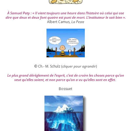
À Samuel Paty : « Il vient tou­jours une heure dans l’his­toire où celui qui ose
dire que deux et deux font quatre est puni de mort. L’instituteur le sait bien ».
Albert Camus,
La Peste
© Ch.- M. Schulz (
cli­quer pour agran­dir
)
Le plus grand dérè­gle­ment de l’es­prit, c’est de croire les choses parce qu’on
veut qu’elles soient, et non parce qu’on a vu qu’elles sont en effet.
Bossuet