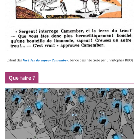
Extrait des
Facéties du sapeur Camember
,
bande des­si­née créée par Christophe (
1890
)
Que faire ?