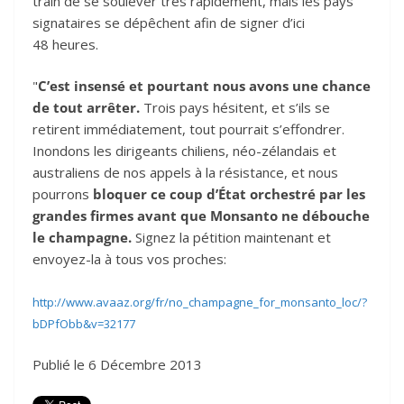
train de se soulever très rapidement, mais les pays
signataires se dépêchent afin de signer d’ici
48 heures.
"
C’est insensé et pourtant nous avons une chance
de tout arrêter.
Trois pays hésitent, et s’ils se
retirent immédiatement, tout pourrait s’effondrer.
Inondons les dirigeants chiliens, néo-zélandais et
australiens de nos appels à la résistance, et nous
pourrons
bloquer ce coup d’État orchestré par les
grandes firmes avant que Monsanto ne débouche
le champagne.
Signez la pétition maintenant et
envoyez-la à tous vos proches:
http://www.avaaz.org/fr/no_champagne_for_monsanto_loc/?
bDPfObb&v=32177
Publié le 6 Décembre 2013