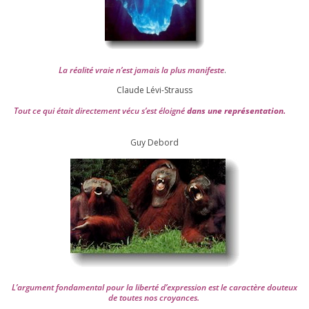
La réa­lité vraie n’est jamais la plus mani­feste
.
Claude Lévi-Strauss
Tout ce qui était direc­te­ment vécu s’est éloi­gné
dans une repré­sen­ta­tion.
Guy Debord
L’argument fon­da­men­tal pour la liber­té d’expression est le carac­tère dou­teux
de toutes nos croyances.