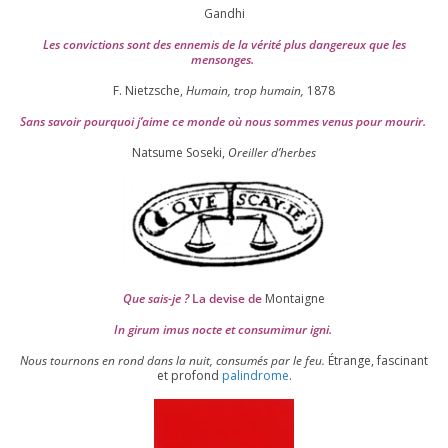
Gandhi
Les convic­tions sont des enne­mis de la véri­té plus dan­ge­reux que les
mensonges.
F. Nietzsche,
Humain, trop humain,
1878
Sans savoir pour­quoi j’aime ce monde où nous sommes venus pour mourir.
Natsume Soseki,
Oreiller d’herbes
Que sais-je ?
La devise de
Montaigne
In girum imus nocte et consu­mi­mur igni.
Nous tour­nons en rond dans la nuit, consu­més par le feu.
Étrange, fas­ci­nant
et pro­fond
palin­drome
.