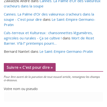
Zawadzki André
dans
Cannes. La Palme d’Or des valeureux
cracheurs dans la soupe
Cannes. La Palme d'Or des valeureux cracheurs dans la
soupe - C’est pour dire
dans
Le Saint-Empire Germano-
Pratin
Culs-terreux et Kultureux : chansonnettes légumières,
agricoles ou rurales - Ça se cultive !
dans
Mort de Ricet
Barrier. V’là l” printemps pourri…
Bernard Nantet
dans
Le Saint-Empire Germano-Pratin
Suivre « C’est pour dire »
Pour être aver­ti de la paru­tion de tout nou­vel article, ren­sei­gnez les champs
ci-dessous.
Votre nom ou pseudo