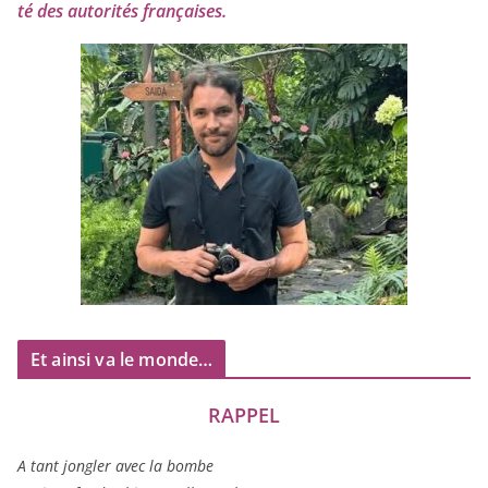
té des auto­ri­tés françaises.
Et ainsi va le monde…
RAPPEL
A tant jon­gler avec la bombe