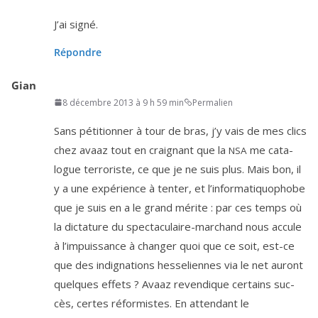
J’ai signé.
Répondre
Gian
8 décembre 2013 à 9 h 59 min
Permalien
Sans péti­tion­ner à tour de bras, j’y vais de mes clics
chez avaaz tout en crai­gnant que la
me cata­
NSA
logue ter­ro­riste, ce que je ne suis plus. Mais bon, il
y a une expé­rience à ten­ter, et l’in­for­ma­ti­quo­phobe
que je suis en a le grand mérite : par ces temps où
la dic­ta­ture du spec­ta­cu­laire-mar­chand nous accule
à l’im­puis­sance à chan­ger quoi que ce soit, est-ce
que des indi­gna­tions hes­se­liennes via le net auront
quelques effets ? Avaaz reven­dique cer­tains suc­
cès, certes réfor­mistes. En atten­dant le