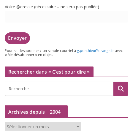
Votre @dresse (néces­saire – ne sera pas publiée)
Pour se désa­bon­ner : un simple cour­riel à
g.​ponthieu@​orange.​fr
avec
« Me désa­bon­ner » en objet.
Rechercher dans « C’est pour dire »
Archives depuis
2004
A
r