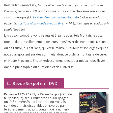
Best sel­ler « mon­dial »,
Le tour d’un monde en sept jours avec un âne en
Provence,
paru en
2009
, est désor­mais dis­po­nible chez Amazon en ver­
sion numé­rique
(ici :
Le Tour d’un monde (numé­rique)
–
6
€) et en édi­tion
papier (ici :
Le Tour d’un monde avec un âne…
–
14
€), iden­tique à l’é­di­tion ori­
gi­nale (épui­sée).
Juju et son com­père vont à sauts et à gam­bades, tels Montaigne et La
Boétie, dans le val­lon­ne­ment de leurs pen­sées et de leur ami­tié. De l’un
ou de l’autre, qui est l’âne, qui est le maître ? L’auteur et son digne équi­dé
nous trans­portent sur des som­mets, dont celui de la mon­tagne de Lure,
en Haute-Provence. S’ils en redes­cendent, c’est pour mieux nous éle­ver
dans la phi­lo­so­phie du quo­ti­dien et de l’universel.
La Revue Sexpol en
DVD
Parue de
1975
à
1981
, la Revue Sex­pol
(sexua­li­
té /​ poli­tique), ses
39
numé­ros et
2000
pages
ont été numé­ri­sés par l’as­so­cia­tion
. Ils
MIEL
sont désor­mais dis­po­nibles en
ou par
DVD
télé­char­ge­ment, au prix coû­tant de la numé­ri­