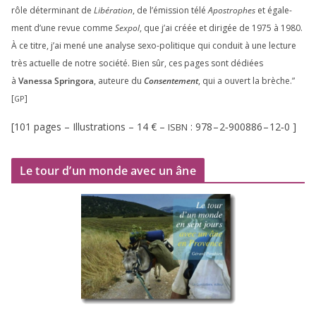
rôle déter­mi­nant de
Libération
, de l’émission télé
Apostrophes
et éga­le­
ment d’une revue comme
Sexpol
, que j’ai créée et diri­gée de
1975
à
1980
.
À ce titre, j’ai mené une ana­lyse sexo-poli­tique qui conduit à une lec­ture
très actuelle de notre socié­té. Bien sûr, ces pages sont dédiées
à
Vanessa Springora
, auteure du
Consentement
, qui a ouvert la brèche.”
[
]
GP
[
101
pages – Illustrations –
14
€ –
:
978
–
2
‑
900886
–
12
‑
0
]
ISBN
Le tour d’un monde avec un âne