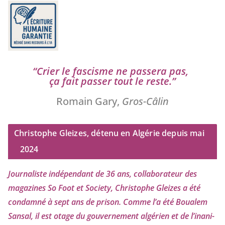
“
Crier le fas­cisme ne pas­se­ra pas,
ça fait pas­ser tout le reste.”
Romain Gary,
Gros-Câlin
Christophe Gleizes, détenu en Algérie depuis mai
2024
Journaliste indé­pen­dant de
36
ans, col­la­bo­ra­teur des
maga­zines So Foot et Society, Christophe Gleizes
a été
condam­né à sept ans de pri­son. Comme l’a été Boualem
Sansal, il est otage du gou­ver­ne­ment algé­rien et de l’i­na­ni­