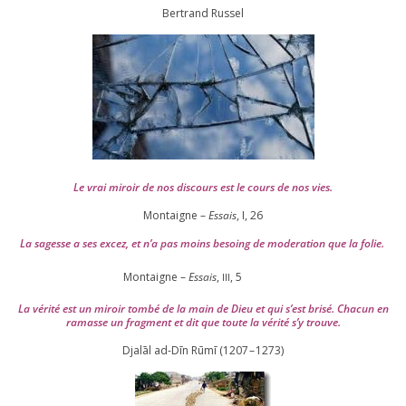
Ber­trand Russel
Le vrai miroir de nos dis­cours est le cours de nos vies.
Montaigne –
Essais
, I,
26
La sagesse a ses excez, et n’a pas moins besoing de mode­ra­tion que la folie.
Montaigne –
Essais
,
,
5
III
La véri­té est un miroir tom­bé de la main de Dieu et qui s’est bri­sé. Chacun en
ramasse un frag­ment et dit que toute la véri­té s’y trouve.
Djalāl ad-Dīn Rūmī (
1207
–
1273
)