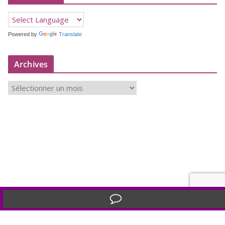
Powered by
Translate
Archives
A
r
c
h
i
v
e
s
Translate »