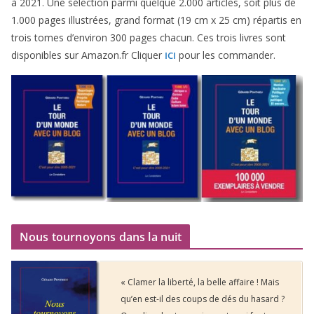
à
2021
. Une sélec­tion par­mi quelque
2
.
000
articles, soit plus de
1
.
000
pages illus­trées, grand for­mat (
19
cm x
25
cm) répar­tis en
trois tomes d’environ
300
pages cha­cun. Ces trois livres sont
dis­po­nibles sur Amazon​.fr Cliquer
pour les commander.
ICI
Nous tournoyons dans la nuit
« Clamer la liberté, la belle affaire ! Mais
qu’en est-il des coups de dés du hasard ?