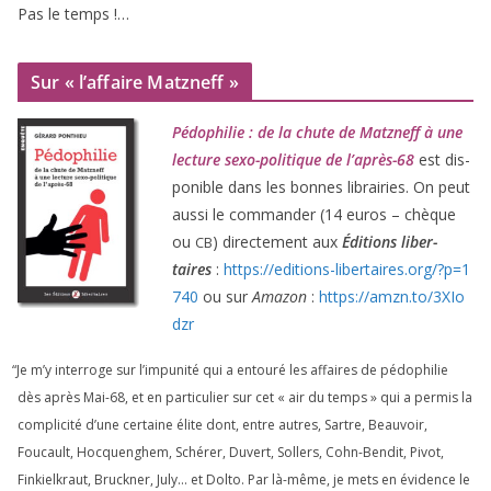
Pas le temps !…
Sur « l’affaire Matzneff »
Pédophilie : de la chute de Matzneff à une
lec­ture sexo-poli­tique de l’après-
68
est dis­
po­nible dans les bonnes librai­ries. On peut
aus­si le com­man­der (
14
euros – chèque
ou
) direc­te­ment aux
Éditions liber­
CB
taires
:
https://​edi​tions​-liber​taires​.org/​?​p​=​
1
740
ou sur
Amazon
:
https://​amzn​.to/​
3
​X​I​o​
dzr
“
Je m’y inter­roge sur l’impunité qui a entou­ré les affaires de pédo­phi­lie
dès après Mai-
68
, et en par­ti­cu­lier sur cet « air du temps » qui a per­mis la
com­pli­ci­té d’une cer­taine élite dont, entre autres, Sartre, Beauvoir,
Foucault, Hocquenghem, Schérer, Duvert, Sollers, Cohn-Bendit, Pivot,
Finkielkraut, Bruckner, July… et Dolto. Par là-même, je mets en évi­dence le