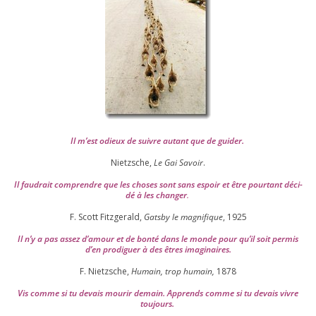
Il m’est odieux de suivre autant que de gui­der
.
Nietzsche,
Le Gai Savoir
.
Il fau­drait com­prendre que les choses sont sans espoir et être pour­tant déci­
dé à les chan­ger
.
F. Scott Fitzgerald,
Gatsby le magni­fique
,
1925
Il n’y a pas assez d’a­mour et de bon­té dans le monde pour qu’il soit per­mis
d’en pro­di­guer à des êtres imaginaires.
F. Nietzsche,
Humain, trop humain,
1878
Vis comme si tu devais mou­rir demain. Apprends comme si tu devais vivre
toujours.