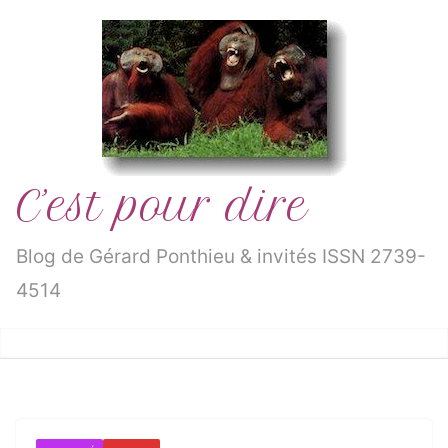
Passer
au
contenu
C’est pour dire
Blog de Gérard Ponthieu & invités ISSN 2739-
4514