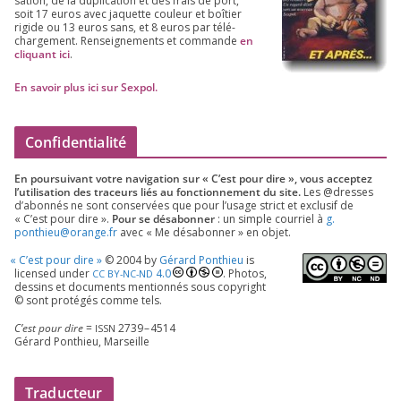
sa­tion, de la dupli­ca­tion et des frais de port,
soit
17
euros avec jaquette cou­leur et boî­tier
rigide ou
13
euros sans, et
8
euros par télé­
char­ge­ment. Ren­sei­gne­ments et com­mande
en
cli­quant ici
.
En savoir plus ici sur Sexpol
.
Confidentialité
En pour­sui­vant votre navi­ga­tion sur « C’est pour dire », vous accep­tez
l’utilisation des tra­ceurs liés au fonc­tion­ne­ment du site.
Les @dresses
d’a­bon­nés ne sont conser­vées que pour l’u­sage strict et exclu­sif de
« C’est pour dire ».
Pour se désa­bon­ner
: un simple cour­riel à
g.​
ponthieu@​orange.​fr
avec « Me désa­bon­ner » en objet.
«
C’est pour dire »
©
2004
by
Gérard Ponthieu
is
licen­sed under
4
.
0
. Photos,
CC
BY-NC-ND
des­sins et docu­ments men­tion­nés sous copy­right
© sont pro­té­gés comme tels.
C’est pour dire
=
2739
–
4514
ISSN
Gérard Ponthieu, Marseille
Traducteur