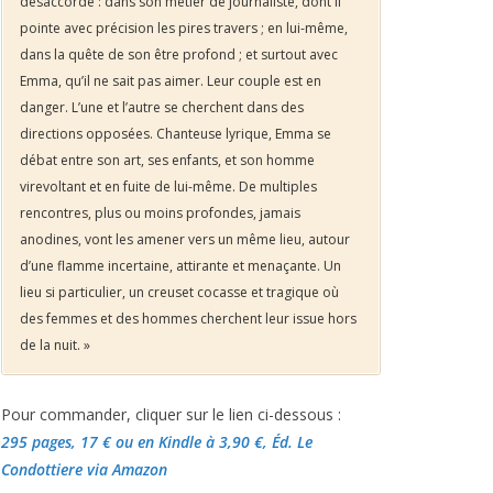
désaccordé : dans son métier de journaliste, dont il
pointe avec précision les pires travers ; en lui-même,
dans la quête de son être profond ; et surtout avec
Emma, qu’il ne sait pas aimer. Leur couple est en
danger. L’une et l’autre se cherchent dans des
directions opposées. Chanteuse lyrique, Emma se
débat entre son art, ses enfants, et son homme
virevoltant et en fuite de lui-même. De multiples
rencontres, plus ou moins profondes, jamais
anodines, vont les amener vers un même lieu, autour
d’une flamme incertaine, attirante et menaçante. Un
lieu si particulier, un creuset cocasse et tragique où
des femmes et des hommes cherchent leur issue hors
de la nuit. »
Pour commander, cliquer sur le lien ci-dessous :
295 pages, 17 €
ou en Kindle à 3,90 €
, Éd. Le
Condottiere via Amazon