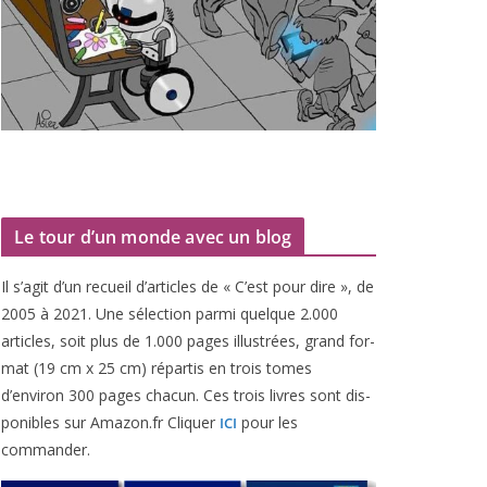
Le tour d’un monde avec un blog
Il s’agit d’un recueil d’ar­ticles de « C’est pour dire », de
2005
à
2021
. Une sélec­tion par­mi quelque
2
.
000
articles, soit plus de
1
.
000
pages illus­trées, grand for­
mat (
19
cm x
25
cm) répar­tis en trois tomes
d’environ
300
pages cha­cun. Ces trois livres sont dis­
po­nibles sur Amazon​.fr Cliquer
pour les
ICI
commander.