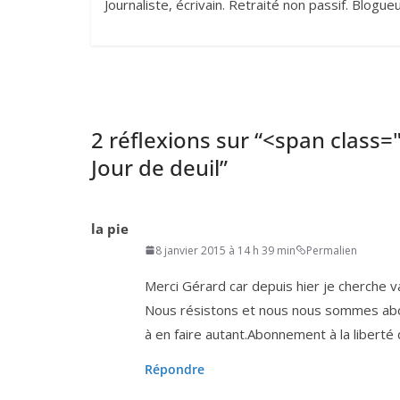
Journaliste, écrivain. Retraité non passif. Blogu
2 réflexions sur “
<span class="
Jour de deuil
”
la pie
8 janvier 2015 à 14 h 39 min
Permalien
Merci Gérard car depuis hier je cherche v
Nous résis­tons et nous nous sommes abon
à en faire autant.Abonnement à la liber­té
Répondre