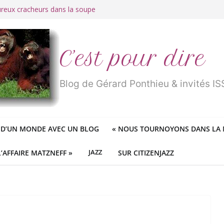
ureux cracheurs dans la soupe
 d’une longue et belle vie
traité de « blanc de merde » !
r des mondes » ou «
1984
» ?
 des féministes idéologiques
C’est pour dire
Blog de Gérard Ponthieu & invités 
 D’UN MONDE AVEC UN BLOG
«
NOUS TOURNOYONS DANS LA N
L’AFFAIRE MATZNEFF »
JAZZ
SUR CITIZENJAZZ