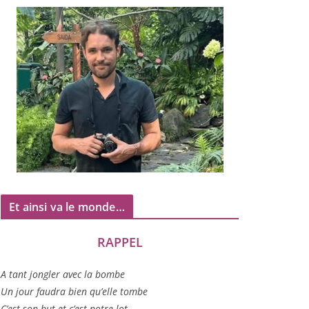
Et ainsi va le monde…
RAPPEL
A tant jon­gler avec la bombe
Un jour fau­dra bien qu’elle tombe
C’est son but et c’est notre lot…