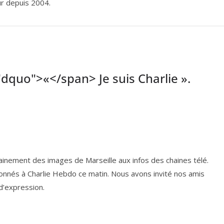
eur depuis 2004.
dquo">«</span> Je suis Charlie ».
ai­ne­ment des images de Marseille aux infos des chaines télé.
­nés à Charlie Hebdo ce matin. Nous avons invi­té nos amis
 d’expression.