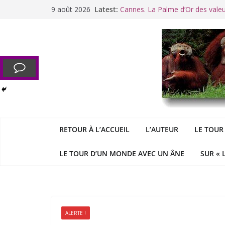
Passer
9 août 2026
Latest:
Cannes. La Palme d’Or des vale
au
Raoul Vaneigem, mort des suites
contenu
Racisme. Moi, Picard-Marseillais 
Aldous
George : « Le meilleu
&
«
Le patriarcat », bouc émissaire
RETOUR À L’ACCUEIL
L’AUTEUR
LE TOUR
LE TOUR D’UN MONDE AVEC UN ÂNE
SUR « 
ALERTE !