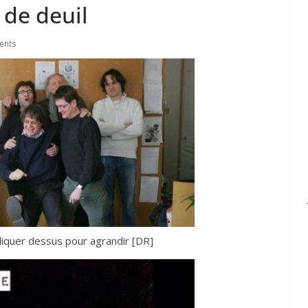
r de deuil
ents
Cliquer dessus pour agrandir [DR]