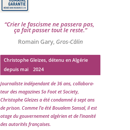
“
Crier le fas­cisme ne pas­se­ra pas,
ça fait pas­ser tout le reste.”
Romain Gary,
Gros-Câlin
Christophe Gleizes, détenu en Algérie
depuis mai
2024
Journaliste indé­pen­dant de
36
ans, col­la­bo­ra­
teur des maga­zines So Foot et Society,
Christophe Gleizes
a été condam­né à sept ans
de pri­son. Comme l’a été Boualem Sansal, il est
otage du gou­ver­ne­ment algé­rien et de l’i­na­ni­té
des auto­ri­tés françaises.