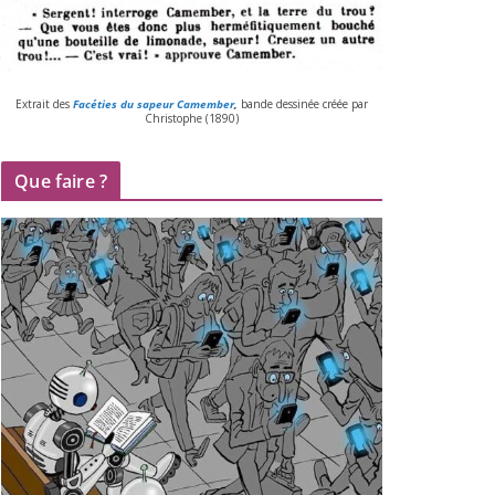
Extrait des
Facéties du sapeur Camember
,
bande des­si­née créée par
Christophe (
1890
)
Que faire ?