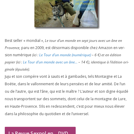
Best sel­ler « mon­dial »,
Le tour d’un monde en sept jours avec un âne en
Provence,
paru en
2009
, est désor­mais dis­po­nible chez Amazon en ver­
sion numé­rique
(ici :
Le Tour d’un monde (numé­rique)
–
6
€) et en édi­tion
papier (ici :
Le Tour d’un monde avec un âne…
–
14
€), iden­tique à l’é­di­tion ori­
gi­nale (épui­sée).
Juju et son com­père vont à sauts et à gam­bades, tels Montaigne et La
Boétie, dans le val­lon­ne­ment de leurs pen­sées et de leur ami­tié. De l’un
ou de l’autre, qui est l’âne, qui est le maître ? L’auteur et son digne équi­dé
nous trans­portent sur des som­mets, dont celui de la mon­tagne de Lure,
en Haute-Provence. S’ils en redes­cendent, c’est pour mieux nous éle­ver
dans la phi­lo­so­phie du quo­ti­dien et de l’universel.
La Revue Sexpol en
DVD