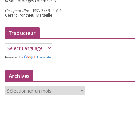
© sont pro­té­gés comme tels.
C’est pour dire
=
2739
–
4514
ISSN
Gérard Ponthieu, Marseille
Traducteur
Powered by
Translate
Archives
A
r
c
h
i
v
e