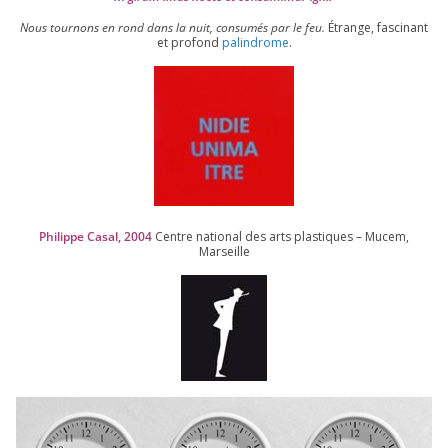
Nous tour­nons en rond dans la nuit, consu­més par le feu.
Étrange, fas­ci­nant
et pro­fond
palin­drome
.
Philippe Casal,
2004
Centre natio­nal des arts plas­tiques – Mucem,
Marseille