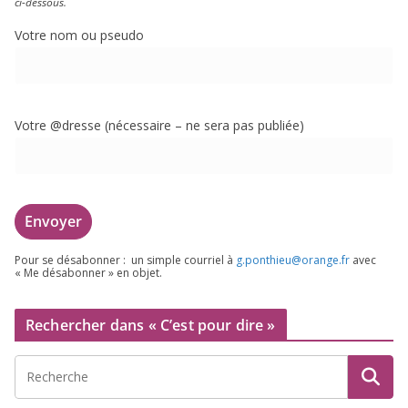
ci-dessous.
Votre nom ou pseudo
Votre @dresse (néces­saire – ne sera pas publiée)
Pour se désa­bon­ner : un simple cour­riel à
g.​ponthieu@​orange.​fr
avec
« Me désa­bon­ner » en objet.
Rechercher dans « C’est pour dire »