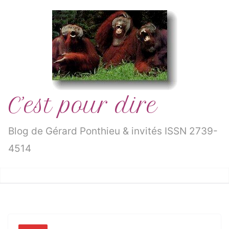
Passer
au
contenu
C’est pour dire
Blog de Gérard Ponthieu & invités ISSN 2739-
4514