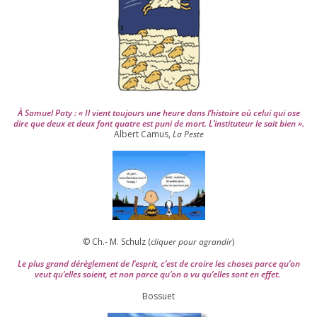
0
0
4
À Samuel Paty : « Il vient tou­jours une heure dans l’his­toire où celui qui ose
dire que deux et deux font quatre est puni de mort. L’instituteur le sait bien ».
Albert Camus,
La Peste
© Ch.- M. Schulz (
cli­quer pour agran­dir
)
Le plus grand dérè­gle­ment de l’es­prit, c’est de croire les choses parce qu’on
veut qu’elles soient, et non parce qu’on a vu qu’elles sont en effet.
Bossuet