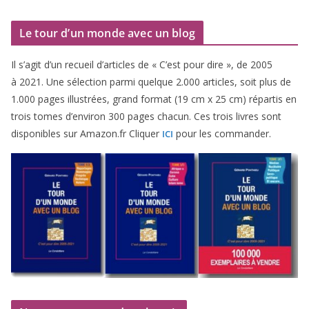
Le tour d’un monde avec un blog
Il s’agit d’un recueil d’ar­ticles de « C’est pour dire », de
2005
à
2021
. Une sélec­tion par­mi quelque
2
.
000
articles, soit plus de
1
.
000
pages illus­trées, grand for­mat (
19
cm x
25
cm) répar­tis en
trois tomes d’environ
300
pages cha­cun. Ces trois livres sont
dis­po­nibles sur Amazon​.fr Cliquer
pour les commander.
ICI