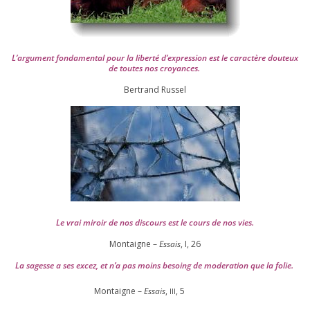
L’argument fon­da­men­tal pour la liber­té d’expression est le carac­tère dou­teux
de toutes nos croyances.
Ber­trand Russel
Le vrai miroir de nos dis­cours est le cours de nos vies.
Montaigne –
Essais
, I,
26
La sagesse a ses excez, et n’a pas moins besoing de mode­ra­tion que la folie.
Montaigne –
Essais
,
,
5
III