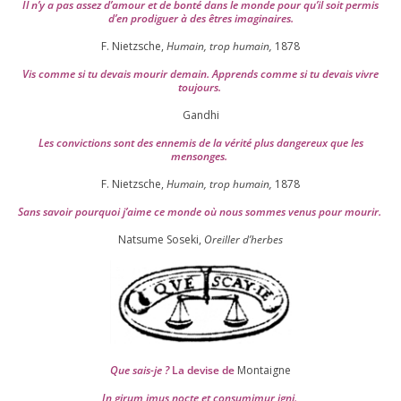
Il n’y a pas assez d’a­mour et de bon­té dans le monde pour qu’il soit per­mis
d’en pro­di­guer à des êtres imaginaires.
F. Nietzsche,
Humain, trop humain,
1878
Vis comme si tu devais mou­rir demain. Apprends comme si tu devais vivre
toujours.
Gandhi
Les convic­tions sont des enne­mis de la véri­té plus dan­ge­reux que les
mensonges.
F. Nietzsche,
Humain, trop humain,
1878
Sans savoir pour­quoi j’aime ce monde où nous sommes venus pour mourir.
Natsume Soseki,
Oreiller d’herbes
Que sais-je ?
La devise de
Montaigne
In girum imus nocte et consu­mi­mur igni.