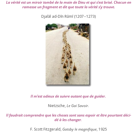
La véri­té est un miroir tom­bé de la main de Dieu et qui s’est bri­sé. Chacun en
ramasse un frag­ment et dit que toute la véri­té s’y trouve.
Djalāl ad-Dīn Rūmī (
1207
–
1273
)
Il m’est odieux de suivre autant que de gui­der
.
Nietzsche,
Le Gai Savoir
.
Il fau­drait com­prendre que les choses sont sans espoir et être pour­tant déci­
dé à les chan­ger
.
F. Scott Fitzgerald,
Gatsby le magni­fique
,
1925