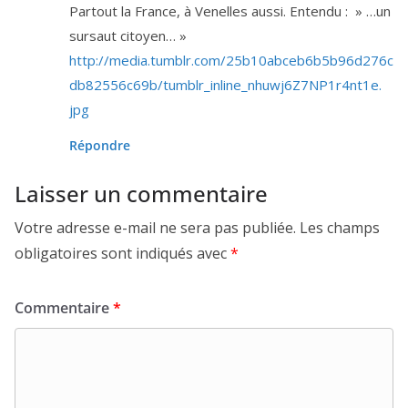
Partout la France, à Venelles aus­si. Entendu : » …un
sur­saut citoyen… »
http://​media​.tum​blr​.com/​
2
5
​b​
1
0
​a​b​c​e​b​
6
​b​
5
​b​
9
6
​d​
2
7
6
​c​
d​b​
8
2
5
5
6
​c​
6
9
​b​/​t​u​m​b​l​r​_​i​n​l​i​n​e​_​n​h​u​w​j​
6
​Z​
7
​N​P​
1
​r​
4
​n​t​
1
​e​.​
jpg
Répondre
Laisser un commentaire
Votre adresse e-mail ne sera pas publiée.
Les champs
obligatoires sont indiqués avec
*
Commentaire
*