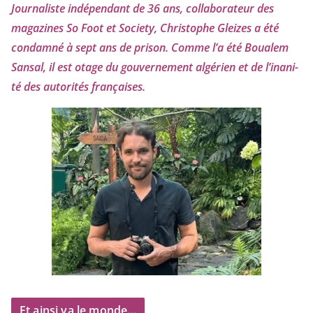
Journaliste indé­pen­dant de
36
ans, col­la­bo­ra­teur des
maga­zines So Foot et Society, Christophe Gleizes
a été
condam­né à sept ans de pri­son. Comme l’a été Boualem
Sansal, il est otage du gou­ver­ne­ment algé­rien et de l’i­na­ni­
té des auto­ri­tés françaises.
Et ainsi va le monde…