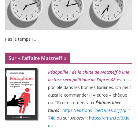
Pas le temps !…
Sur « l’affaire Matzneff »
Pédophilie : de la chute de Matzneff à une
lec­ture sexo-poli­tique de l’après-
68
est dis­
po­nible dans les bonnes librai­ries. On peut
aus­si le com­man­der (
14
euros – chèque
ou
) direc­te­ment aux
Éditions liber­
CB
taires
:
https://​edi​tions​-liber​taires​.org/​?​p​=​
1
740
ou sur
Amazon
:
https://​amzn​.to/​
3
​X​I​o​
dzr