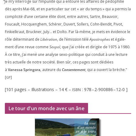
“
Je m’y inter­roge sur l’impunité qui a entou­ré les affaires de pédo­phi­lie
dès après Mai-
68
, et en par­ti­cu­lier sur cet « air du temps » qui a per­mis la
com­pli­ci­té d’une cer­taine élite dont, entre autres, Sartre, Beauvoir,
Foucault, Hocquenghem, Schérer, Duvert, Sollers, Cohn-Bendit, Pivot,
Finkielkraut, Bruckner, July… et Dolto. Par là-même, je mets en évi­dence le
rôle déter­mi­nant de
Libération
, de l’émission télé
Apostrophes
et éga­le­
ment d’une revue comme
Sexpol
, que j’ai créée et diri­gée de
1975
à
1980
.
À ce titre, j’ai mené une ana­lyse sexo-poli­tique qui conduit à une lec­ture
très actuelle de notre socié­té. Bien sûr, ces pages sont dédiées
à
Vanessa Springora
, auteure du
Consentement
, qui a ouvert la brèche.”
[
]
GP
[
101
pages – Illustrations –
14
€ –
:
978
–
2
‑
900886
–
12
‑
0
]
ISBN
Le tour d’un monde avec un âne