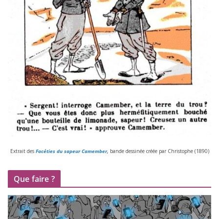
Extrait des
Facéties du sapeur Camember
,
bande des­si­née créée par Christophe (
1890
)
Que faire ?