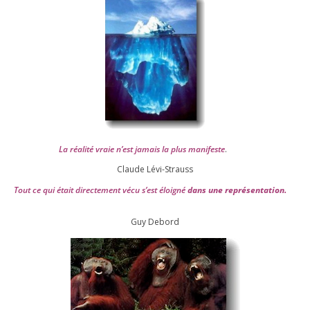
La réa­lité vraie n’est jamais la plus mani­feste
.
Claude Lévi-Strauss
Tout ce qui était direc­te­ment vécu s’est éloi­gné
dans une repré­sen­ta­tion.
Guy Debord