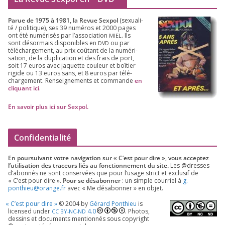
Parue de
1975
à
1981
, la Revue Sex­pol
(sexua­li­
té /​ poli­tique), ses
39
numé­ros et
2000
pages
ont été numé­ri­sés par l’as­so­cia­tion
. Ils
MIEL
sont désor­mais dis­po­nibles en
ou par
DVD
télé­char­ge­ment, au prix coû­tant de la numé­ri­
sa­tion, de la dupli­ca­tion et des frais de port,
soit
17
euros avec jaquette cou­leur et boî­tier
rigide ou
13
euros sans, et
8
euros par télé­
char­ge­ment. Ren­sei­gne­ments et com­mande
en
cli­quant ici
.
En savoir plus ici sur Sexpol
.
Confidentialité
En pour­sui­vant votre navi­ga­tion sur « C’est pour dire », vous accep­tez
l’utilisation des tra­ceurs liés au fonc­tion­ne­ment du site.
Les @dresses
d’a­bon­nés ne sont conser­vées que pour l’u­sage strict et exclu­sif de
« C’est pour dire ».
Pour se désa­bon­ner
: un simple cour­riel à
g.​
ponthieu@​orange.​fr
avec « Me désa­bon­ner » en objet.
«
C’est pour dire »
©
2004
by
Gérard Ponthieu
is
licen­sed under
4
.
0
. Photos,
CC
BY-NC-ND
des­sins et docu­ments men­tion­nés sous copy­right