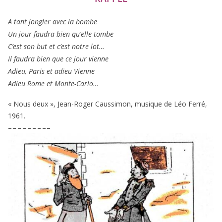
A tant jon­gler avec la bombe
Un jour fau­dra bien qu’elle tombe
C’est son but et c’est notre lot…
Il fau­dra bien que ce jour vienne
Adieu, Paris et adieu Vienne
Adieu Rome et Monte-Carlo…
« Nous deux », Jean-Roger Caussimon, musique de Léo Ferré,
1961
.
– – – – – – – – –