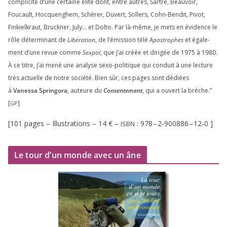
com­pli­ci­té d’une cer­taine élite dont, entre autres, Sartre, Beauvoir,
Foucault, Hocquenghem, Schérer, Duvert, Sollers, Cohn-Bendit, Pivot,
Finkielkraut, Bruckner, July… et Dolto. Par là-même, je mets en évi­dence le
rôle déter­mi­nant de
Libération
, de l’émission télé
Apostrophes
et éga­le­
ment d’une revue comme
Sexpol
, que j’ai créée et diri­gée de
1975
à
1980
.
À ce titre, j’ai mené une ana­lyse sexo-poli­tique qui conduit à une lec­ture
très actuelle de notre socié­té. Bien sûr, ces pages sont dédiées
à
Vanessa Springora
, auteure du
Consentement
, qui a ouvert la brèche.”
[
]
GP
[
101
pages – Illustrations –
14
€ –
:
978
–
2
‑
900886
–
12
‑
0
]
ISBN
Le tour d’un monde avec un âne