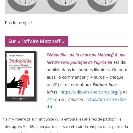
Pas le temps !…
Sur « l’affaire Matzneff »
Pédophilie : de la chute de Matzneff à une
lec­ture sexo-poli­tique de l’après-
68
est dis­
po­nible dans les bonnes librai­ries. On peut
aus­si le com­man­der (
14
euros – chèque
ou
) direc­te­ment aux
Éditions liber­
CB
taires
:
https://​edi​tions​-liber​taires​.org/​?​p​=​
1
740
ou sur
Amazon
:
https://​amzn​.to/​
3
​X​I​o​
dzr
“
Je m’y inter­roge sur l’impunité qui a entou­ré les affaires de pédo­phi­lie
dès après Mai-
68
, et en par­ti­cu­lier sur cet « air du temps » qui a per­mis la