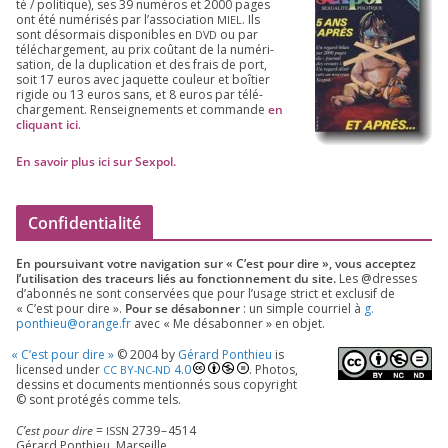
té /​ poli­tique), ses
39
numé­ros et
2000
pages
ont été numé­ri­sés par l’as­so­cia­tion
. Ils
MIEL
sont désor­mais dis­po­nibles en
ou par
DVD
télé­char­ge­ment, au prix coû­tant de la numé­ri­
sa­tion, de la dupli­ca­tion et des frais de port,
soit
17
euros avec jaquette cou­leur et boî­tier
rigide ou
13
euros sans, et
8
euros par télé­
char­ge­ment. Ren­sei­gne­ments et com­mande
en
cli­quant ici
.
En savoir plus ici sur Sexpol
.
Confidentialité
En pour­sui­vant votre navi­ga­tion sur « C’est pour dire », vous accep­tez
l’utilisation des tra­ceurs liés au fonc­tion­ne­ment du site.
Les @dresses
d’a­bon­nés ne sont conser­vées que pour l’u­sage strict et exclu­sif de
« C’est pour dire ».
Pour se désa­bon­ner
: un simple cour­riel à
g.​
ponthieu@​orange.​fr
avec « Me désa­bon­ner » en objet.
«
C’est pour dire »
©
2004
by
Gérard Ponthieu
is
licen­sed under
4
.
0
. Photos,
CC
BY-NC-ND
des­sins et docu­ments men­tion­nés sous copy­right
© sont pro­té­gés comme tels.
C’est pour dire
=
2739
–
4514
ISSN
Gérard Ponthieu, Marseille