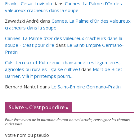
Frank - César Lovisolo
dans
Cannes. La Palme d’Or des
valeureux cracheurs dans la soupe
Zawadzki André
dans
Cannes. La Palme d’Or des valeureux
cracheurs dans la soupe
Cannes. La Palme d'Or des valeureux cracheurs dans la
soupe - C’est pour dire
dans
Le Saint-Empire Germano-
Pratin
Culs-terreux et Kultureux : chansonnettes légumières,
agricoles ou rurales - Ça se cultive !
dans
Mort de Ricet
Barrier. V’là l” printemps pourri…
Bernard Nantet
dans
Le Saint-Empire Germano-Pratin
Suivre « C’est pour dire »
Pour être aver­ti de la paru­tion de tout nou­vel article, ren­sei­gnez les champs
ci-dessous.
Votre nom ou pseudo