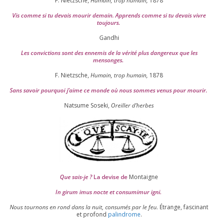
F. Nietzsche,
Humain, trop humain,
1878
Vis comme si tu devais mou­rir demain. Apprends comme si tu devais vivre
toujours.
Gandhi
Les convic­tions sont des enne­mis de la véri­té plus dan­ge­reux que les
mensonges.
F. Nietzsche,
Humain, trop humain,
1878
Sans savoir pour­quoi j’aime ce monde où nous sommes venus pour mourir.
Natsume Soseki,
Oreiller d’herbes
Que sais-je ?
La devise de
Montaigne
In girum imus nocte et consu­mi­mur igni.
Nous tour­nons en rond dans la nuit, consu­més par le feu.
Étrange, fas­ci­nant
et pro­fond
palin­drome
.