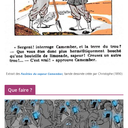
Extrait des
Facéties du sapeur Camember
,
bande des­si­née créée par Christophe (
1890
)
Que faire ?