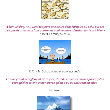
À Samuel Paty : « Il vient tou­jours une heure dans l’his­toire où celui qui ose
dire que deux et deux font quatre est puni de mort. L’instituteur le sait bien ».
Albert Camus,
La Peste
© Ch.- M. Schulz (
cli­quer pour agran­dir
)
Le plus grand dérè­gle­ment de l’es­prit, c’est de croire les choses parce qu’on
veut qu’elles soient, et non parce qu’on a vu qu’elles sont en effet.
Bossuet