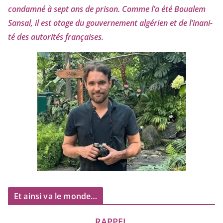
condam­né à sept ans de pri­son. Comme l’a été Boualem
Sansal, il est otage du gou­ver­ne­ment algé­rien et de l’i­na­ni­
té des auto­ri­tés françaises.
Et ainsi va le monde…
RAPPEL