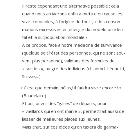
Il reste cepen­dant une alter­na­tive pos­sible ; cela
quand nous arri­ve­rons enfin à mettre en cause les
vrais cou­pables, à l’o­ri­gine de tout ça : les consom­
ma­tions exces­sives en éner­gie du modèle occi­den­
tal et la sur­po­pu­la­tion mondiale ?
A ce pro­pos, face à notre méde­cine de sur­vi­vance
(quelque soit l’é­tat des per­sonnes, qui ne sont sou­
vent plus per­sonne), vali­dons des for­mules de
« sor­ties », au gré des indi­vi­dus (cf. admd, Léonetti,
Suisse,…)!
«
C’est que demain, hélas,! il fau­dra vivre encore ! »
(Baudelaire)
Et oui, ouvrir des “gares” de départs, pour
« vieillards qui en ont marre », per­met­trait aus­si de
lais­ser de meilleures places aux jeunes.
Mais chut, sur ces idées qu’on taxe­ra de gali­ma­