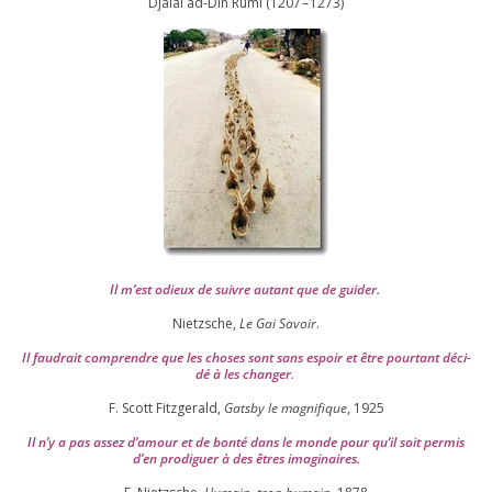
Djalāl ad-Dīn Rūmī (
1207
–
1273
)
Il m’est odieux de suivre autant que de gui­der
.
Nietzsche,
Le Gai Savoir
.
Il fau­drait com­prendre que les choses sont sans espoir et être pour­tant déci­
dé à les chan­ger
.
F. Scott Fitzgerald,
Gatsby le magni­fique
,
1925
Il n’y a pas assez d’a­mour et de bon­té dans le monde pour qu’il soit per­mis
d’en pro­di­guer à des êtres imaginaires.