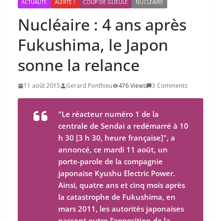
ACTUALITÉ
ALERTE !
COUP DE GUEULE
NUCLÉAIRE
Nucléaire :
4
ans après
Fukushima, le Japon
sonne la relance
11 août 2015
Gerard Ponthieu
476 Views
3 Comments
"Le réacteur numéro 1 de la
centrale de Sendai a redémarré à 10
h 30 [3 h 30, heure française]", a
annoncé, ce mardi 11 août, un
porte-parole de la compagnie
japonaise Kyushu Electric Power.
Ainsi, quatre ans et cinq mois après
la catastrophe de Fukushima, en
mars 2011, les autorités japonaises
passent outre l’opposition de la