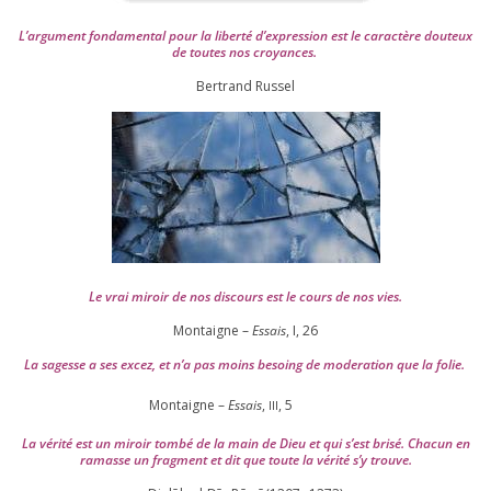
L’argument fon­da­men­tal pour la liber­té d’expression est le carac­tère dou­teux
de toutes nos croyances.
Ber­trand Russel
Le vrai miroir de nos dis­cours est le cours de nos vies.
Montaigne –
Essais
, I,
26
La sagesse a ses excez, et n’a pas moins besoing de mode­ra­tion que la folie.
Montaigne –
Essais
,
,
5
III
La véri­té est un miroir tom­bé de la main de Dieu et qui s’est bri­sé. Chacun en
ramasse un frag­ment et dit que toute la véri­té s’y trouve.