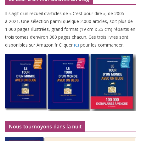
Il s’agit d’un recueil d’ar­ticles de « C’est pour dire », de
2005
à
2021
. Une sélec­tion par­mi quelque
2
.
000
articles, soit plus de
1
.
000
pages illus­trées, grand for­mat (
19
cm x
25
cm) répar­tis en
trois tomes d’environ
300
pages cha­cun. Ces trois livres sont
dis­po­nibles sur Amazon​.fr Cliquer
pour les commander.
ICI
Nous tournoyons dans la nuit