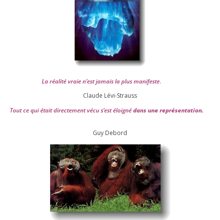
La réa­lité vraie n’est jamais la plus mani­feste
.
Claude Lévi-Strauss
Tout ce qui était direc­te­ment vécu s’est éloi­gné
dans une repré­sen­ta­tion.
Guy Debord