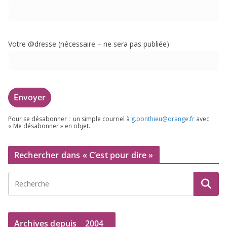
Votre @dresse (néces­saire – ne sera pas publiée)
Pour se désa­bon­ner : un simple cour­riel à
g.​ponthieu@​orange.​fr
avec
« Me désa­bon­ner » en objet.
Rechercher dans « C’est pour dire »
Archives depuis
2004