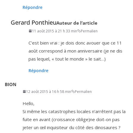
Répondre
Gerard Ponthieu
Auteur de l’article
11 août 2015 à 21 h 33 min
Permalien
C’est bien vrai : je dois donc avouer que ce
11
août cor­res­pond à mon anni­ver­saire (je ne dis
pas lequel, « tout le monde » le sait…)
Répondre
BION
12 août 2015 à 16 h 58 min
Permalien
Hello,
Si même les catas­trophes locales n’ar­rêtent pas la
fuite en avant (crois­sance oblige)ne doit-on pas
jeter un œil inqui­si­teur du côté des dinosaures ?