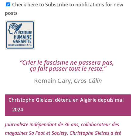
Check here to Subscribe to notifications for new
posts
“
Crier le fas­cisme ne pas­se­ra pas,
ça fait pas­ser tout le reste.”
Romain Gary,
Gros-Câlin
Christophe Gleizes, détenu en Algérie depuis mai
2024
Journaliste indé­pen­dant de
36
ans, col­la­bo­ra­teur des
maga­zines So Foot et Society, Christophe Gleizes
a été