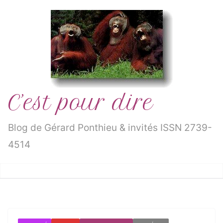
Passer
au
contenu
C’est pour dire
Blog de Gérard Ponthieu & invités ISSN 2739-
4514