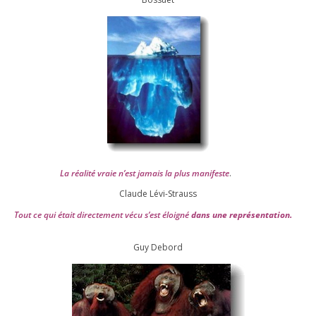
La réa­lité vraie n’est jamais la plus mani­feste
.
Claude Lévi-Strauss
Tout ce qui était direc­te­ment vécu s’est éloi­gné
dans une repré­sen­ta­tion.
Guy Debord