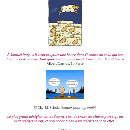
2
0
0
4
À Samuel Paty : « Il vient tou­jours une heure dans l’his­toire où celui qui ose
dire que deux et deux font quatre est puni de mort. L’instituteur le sait bien ».
Albert Camus,
La Peste
© Ch.- M. Schulz (
cli­quer pour agran­dir
)
Le plus grand dérè­gle­ment de l’es­prit, c’est de croire les choses parce qu’on
veut qu’elles soient, et non parce qu’on a vu qu’elles sont en effet.
Bossuet