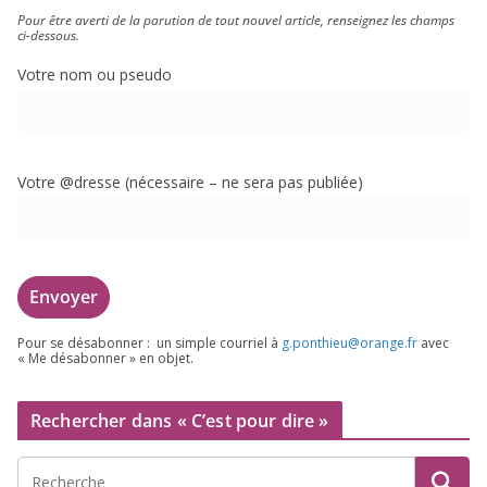
Pour être aver­ti de la paru­tion de tout nou­vel article, ren­sei­gnez les champs
ci-dessous.
Votre nom ou pseudo
Votre @dresse (néces­saire – ne sera pas publiée)
Pour se désa­bon­ner : un simple cour­riel à
g.​ponthieu@​orange.​fr
avec
« Me désa­bon­ner » en objet.
Rechercher dans « C’est pour dire »