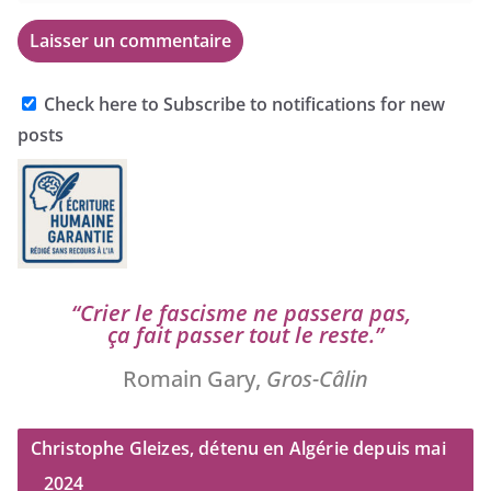
Check here to Subscribe to notifications for new
posts
“
Crier le fas­cisme ne pas­se­ra pas,
ça fait pas­ser tout le reste.”
Romain Gary,
Gros-Câlin
Christophe Gleizes, détenu en Algérie depuis mai
2024