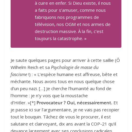
à cuire en enfer. Si Dieu existe, il nous
a faits pour s’amuser, comme nous
fabriquons nos programmes de
télévision, nos OGM et nos armes de
destruction massive. À la fin, c’est
toujours la catastrophe. »
Je saute quelques pages pour arriver à cette saillie (Ô
Wilhelm Reich et sa
Psychologie de masse du
fascisme
!) : « L’espèce humaine est affreuse, bête et
méchante. Nous avons tous en nous quelque chose
d’un peu nazi. […] Je cherche l’humanité au fond de
l’homme : je n’y vois que la moustache
d’Hitler. »[*]
Provocateur ? Oui, nécessairement.
Et
je passe ici sur l’argumentaire, je ne vais pas recopier
tout le bouquin. Tâchez de vous le procurer, il est
salutaire et clairvoyant, dix ans avant la COP-21 qu’il
devance largement avec ses conclusions radicales