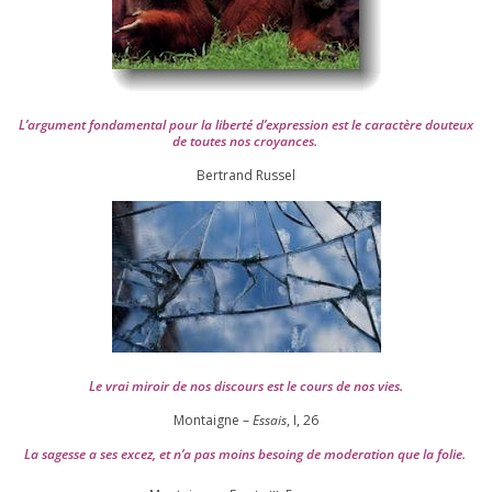
L’argument fon­da­men­tal pour la liber­té d’expression est le carac­tère dou­teux
de toutes nos croyances.
Ber­trand Russel
Le vrai miroir de nos dis­cours est le cours de nos vies.
Montaigne –
Essais
, I,
26
La sagesse a ses excez, et n’a pas moins besoing de mode­ra­tion que la folie.