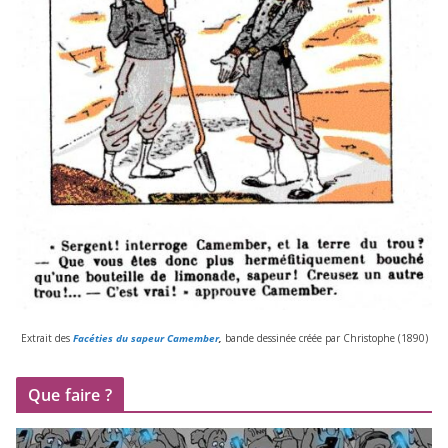
Extrait des
Facéties du sapeur Camember
,
bande des­si­née créée par Christophe (
1890
)
Que faire ?