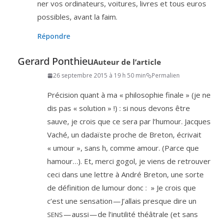
ner vos ordi­na­teurs, voi­tures, livres et tous euros
pos­sibles, avant la faim.
Répondre
Gerard Ponthieu
Auteur de l’article
26 septembre 2015 à 19 h 50 min
Permalien
Précision quant à ma « phi­lo­so­phie finale » (je ne
dis pas « solu­tion » !) : si nous devons être
sauve, je crois que ce sera par l’hu­mour. Jacques
Vaché, un dadaïste proche de Breton, écri­vait
« umour », sans h, comme amour. (Parce que
hamour…). Et, mer­ci gogol, je viens de retrou­ver
ceci dans une lettre à André Breton, une sorte
de défi­ni­tion de lumour donc : » Je crois que
c’est une sen­sa­tion — J’allais presque dire un
— aus­si — de l’i­nu­ti­li­té théâ­trale (et sans
SENS