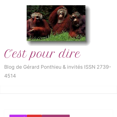
Passer
au
contenu
C’est pour dire
Blog de Gérard Ponthieu & invités ISSN 2739-
4514