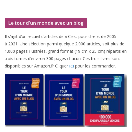
Le tour d’un monde avec un blog
Il s’agit d’un recueil d’ar­ticles de « C’est pour dire », de
2005
à
2021
. Une sélec­tion par­mi quelque
2
.
000
articles, soit plus de
1
.
000
pages illus­trées, grand for­mat (
19
cm x
25
cm) répar­tis en
trois tomes d’environ
300
pages cha­cun. Ces trois livres sont
dis­po­nibles sur Amazon​.fr Cliquer
pour les commander.
ICI