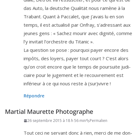
das Auto, la deutsche Qualität nous ramène à la
Trabant. Quant à Paccalet, que j’a­vais lu en son
temps, il est actua­li­sé par Onfray, s’a­dres­sant aux
jeunes gens : « Sachez mou­rir avec digni­té, comme
l’y invi­tait l’or­chestre du Titanic ».
La ques­tion se pose : pour­quoi payer encore des
impôts, des loyers, payer tout court ? C’est alors
qu’on croit encore que le temps de pour­suite judi­
ciaire pour le juge­ment et le recou­vre­ment est
infé­rieur à ce qui nous reste à (sur)vivre !
Répondre
Martial Maurette Photographe
26 septembre 2015 à 18 h 56 min
Permalien
Tout ceci ne ser­vant donc à rien, mer­ci de me don­