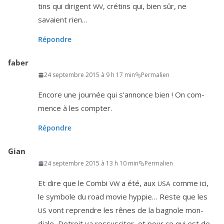
tins qui dirigent
, cré­tins qui, bien sûr, ne
WV
savaient rien…
Répondre
faber
24 septembre 2015 à 9 h 17 min
Permalien
Encore une jour­née qui s’an­nonce bien ! On com­
mence à les compter.
Répondre
Gian
24 septembre 2015 à 13 h 10 min
Permalien
Et dire que le Combi
a été, aux
comme ici,
VW
USA
le sym­bole du road movie hyp­pie… Reste que les
vont reprendre les rênes de la bagnole mon­
US
diale, Detroit va res­sus­ci­ter, et pour ce qui est de