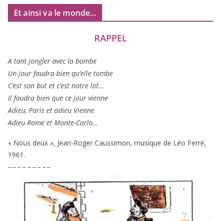
Et ainsi va le monde…
RAPPEL
A tant jon­gler avec la bombe
Un jour fau­dra bien qu’elle tombe
C’est son but et c’est notre lot…
Il fau­dra bien que ce jour vienne
Adieu, Paris et adieu Vienne
Adieu Rome et Monte-Carlo…
« Nous deux », Jean-Roger Caussimon, musique de Léo Ferré,
1961
.
– – – – – – – – –