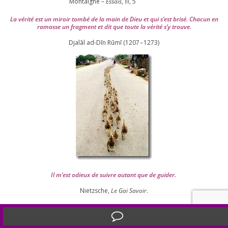
Montaigne –
Essais
,
,
5
III
La véri­té est un miroir tom­bé de la main de Dieu et qui s’est bri­sé. Chacun en
ramasse un frag­ment et dit que toute la véri­té s’y trouve.
Djalāl ad-Dīn Rūmī (
1207
–
1273
)
Il m’est odieux de suivre autant que de gui­der
.
Nietzsche,
Le Gai Savoir
.
Il fau­drait com­prendre que les choses sont sans espoir et être pour­tant déci­
dé à les chan­ger
.
Translate »