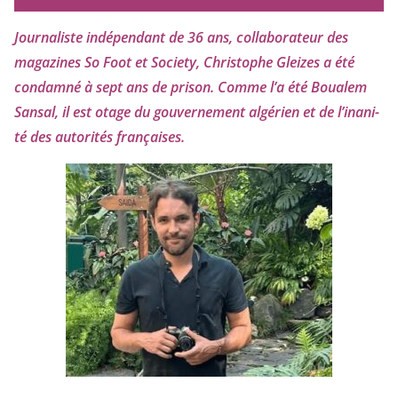
Journaliste indé­pen­dant de
36
ans, col­la­bo­ra­teur des
maga­zines So Foot et Society, Christophe Gleizes
a été
condam­né à sept ans de pri­son. Comme l’a été Boualem
Sansal, il est otage du gou­ver­ne­ment algé­rien et de l’i­na­ni­
té des auto­ri­tés françaises.