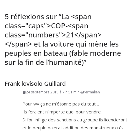
5 réflexions sur “
La <span
class="caps">COP-<span
class="numbers">21</span>
</span> et la voiture qui mène les
peuples en bateau (fable moderne
sur la fin de l’humanité)
”
Frank lovisolo-Guillard
24 septembre 2015 à 7 h 51 min
Permalien
Pour
ça ne m’é­tonne pas du tout…
WV
Ils feraient n’im­porte quoi pour vendre.
Si l’on inflige des sanc­tions au groupe ils licen­cie­ront
et le peuple paie­ra l’addition des mons­trueux cré­