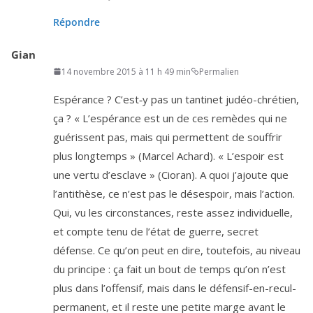
Répondre
Gian
14 novembre 2015 à 11 h 49 min
Permalien
Espérance ? C’est‑y pas un tan­ti­net judéo-chré­tien,
ça ? « L’espérance est un de ces remèdes qui ne
gué­rissent pas, mais qui per­mettent de souf­frir
plus long­temps » (Marcel Achard). « L’espoir est
une ver­tu d’es­clave » (Cioran). A quoi j’a­joute que
l’an­ti­thèse, ce n’est pas le déses­poir, mais l’ac­tion.
Qui, vu les cir­cons­tances, reste assez indi­vi­duelle,
et compte tenu de l’é­tat de guerre, secret
défense. Ce qu’on peut en dire, tou­te­fois, au niveau
du prin­cipe : ça fait un bout de temps qu’on n’est
plus dans l’of­fen­sif, mais dans le défen­sif-en-recul-
per­ma­nent, et il reste une petite marge avant le