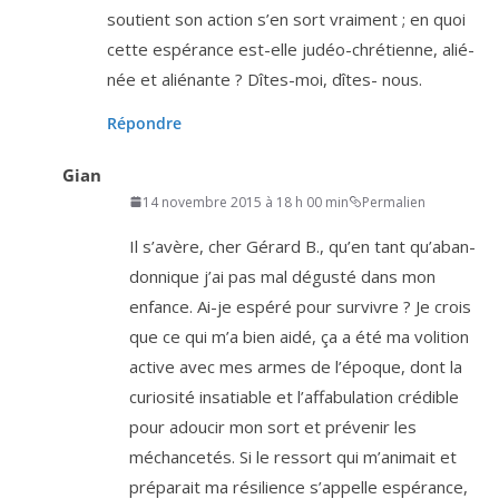
sou­tient son action s’en sort vrai­ment ; en quoi
cette espé­rance est-elle judéo-chré­tienne, alié­
née et alié­nante ? Dîtes-moi, dîtes- nous.
Répondre
Gian
14 novembre 2015 à 18 h 00 min
Permalien
Il s’a­vère, cher Gérard B., qu’en tant qu’a­ban­
don­nique j’ai pas mal dégus­té dans mon
enfance. Ai-je espé­ré pour sur­vivre ? Je crois
que ce qui m’a bien aidé, ça a été ma voli­tion
active avec mes armes de l’é­poque, dont la
curio­si­té insa­tiable et l’af­fa­bu­la­tion cré­dible
pour adou­cir mon sort et pré­ve­nir les
méchan­ce­tés. Si le res­sort qui m’a­ni­mait et
pré­pa­rait ma rési­lience s’ap­pelle espé­rance,