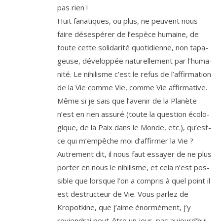
pas rien !
Huit fana­tiques, ou plus, ne peuvent nous
faire déses­pé­rer de l’es­pèce humaine, de
toute cette soli­da­ri­té quo­ti­dienne, non tapa­
geuse, déve­lop­pée natu­rel­le­ment par l’hu­ma­
ni­té. Le nihi­lisme c’est le refus de l’af­fir­ma­tion
de la Vie comme Vie, comme Vie affir­ma­tive.
Même si je sais que l’a­ve­nir de la Planète
n’est en rien assu­ré (toute la ques­tion éco­lo­
gique, de la Paix dans le Monde, etc.), qu’est-
ce qui m’empêche moi d’af­fir­mer la Vie ?
Autrement dit, il nous faut essayer de ne plus
por­ter en nous le nihi­lisme, et cela n’est pos­
sible que lorsque l’on a com­pris à quel point il
est des­truc­teur de Vie. Vous par­lez de
Kropotkine, que j’aime énor­mé­ment, j’y
revien­drai peut-être un jour, pas aujourd’­hui,