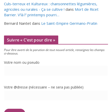
Culs-terreux et Kultureux : chansonnettes légumières,
agricoles ou rurales - Ça se cultive !
dans
Mort de Ricet
Barrier. V’là l” printemps pourri…
Bernard Nantet
dans
Le Saint-Empire Germano-Pratin
Suivre « C’est pour dire »
Pour être aver­ti de la paru­tion de tout nou­vel article, ren­sei­gnez les champs
ci-dessous.
Votre nom ou pseudo
Votre @dresse (néces­saire – ne sera pas publiée)