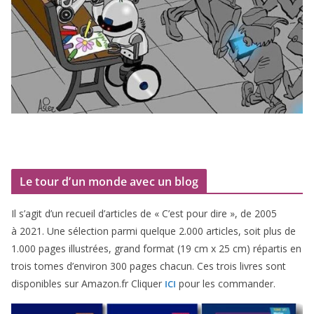
Le tour d’un monde avec un blog
Il s’agit d’un recueil d’ar­ticles de « C’est pour dire », de
2005
à
2021
. Une sélec­tion par­mi quelque
2
.
000
articles, soit plus de
1
.
000
pages illus­trées, grand for­mat (
19
cm x
25
cm) répar­tis en
trois tomes d’environ
300
pages cha­cun. Ces trois livres sont
dis­po­nibles sur Amazon​.fr Cliquer
pour les commander.
ICI