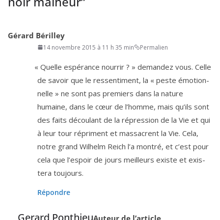
noir malheur
”
Gérard Bérilley
14 novembre 2015 à 11 h 35 min
Permalien
«
Quelle espé­rance nour­rir ? » deman­dez vous. Celle
de savoir que le res­sen­ti­ment, la « peste émo­tion­
nelle » ne sont pas pre­miers dans la nature
humaine, dans le cœur de l’homme, mais qu’ils sont
des faits décou­lant de la répres­sion de la Vie et qui
à leur tour répriment et mas­sacrent la Vie. Cela,
notre grand Wilhelm Reich l’a mon­tré, et c’est pour
cela que l’es­poir de jours meilleurs existe et exis­
te­ra toujours.
Répondre
Gerard Ponthieu
Auteur de l’article