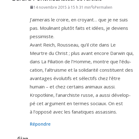
14 novembre 2015 à 15 h 31 min
Permalien
J’aimerais le croire, en croyant… que je ne suis
pas. Moulinant plu­tôt faits et idées, je deviens
pessimiste.
Avant Reich, Rousseau, qu’il cite dans Le
Meurtre du Christ ; plus avant encore Darwin qui,
dans La Filiation de l’Homme, montre que l’é­du­
ca­tion, l’al­truisme et la soli­da­ri­té consti­tuent des
avan­tages évo­lu­tifs et sélec­tifs chez l’être
humain – et chez cer­tains ani­maux aus­si.
Kropotkine, l’a­nar­chiste russe, a aus­si déve­lop­
pé cet argu­ment en termes sociaux. On est
à l’op­po­sé avec les fana­tiques assassins.
Répondre
Gian