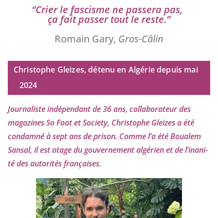
“
Crier le fas­cisme ne pas­se­ra pas,
ça fait pas­ser tout le reste.”
Romain Gary,
Gros-Câlin
Christophe Gleizes, détenu en Algérie depuis mai
2024
Journaliste indé­pen­dant de
36
ans, col­la­bo­ra­teur des
maga­zines So Foot et Society, Christophe Gleizes
a été
condam­né à sept ans de pri­son. Comme l’a été Boualem
Sansal, il est otage du gou­ver­ne­ment algé­rien et de l’i­na­ni­
té des auto­ri­tés françaises.