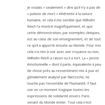
Je vou­lais « seule­ment » dire qu’il n’y a pas de
« pul­sion de mort » inhé­rente à la nature
humaine, et cela il me semble que Wilhelm
Reich l’a mon­tré magni­fi­que­ment, et que
cette démons­tra­tion, par exemples cli­niques,
est au cœur de son ensei­gne­ment, et de tout
ce qu’il a appor­té ensuite au Monde. Pour moi
cela n’a rien à voir avec une croyance ou non,
Wilhelm Reich a rai­son ou il a tort. La « peste
émo­tion­nelle » dont il parle, équi­va­lente à peu
de chose près au res­sen­ti­ment mis à jour et
génia­le­ment ana­ly­sé par Nietzsche, ne
touche pas l’en­semble de l’hu­ma­ni­té. Il faut
voir en ce moment tra­gique toutes les
expres­sions de soli­da­ri­té envers Paris
venant du Monde entier. Tout cela n’est