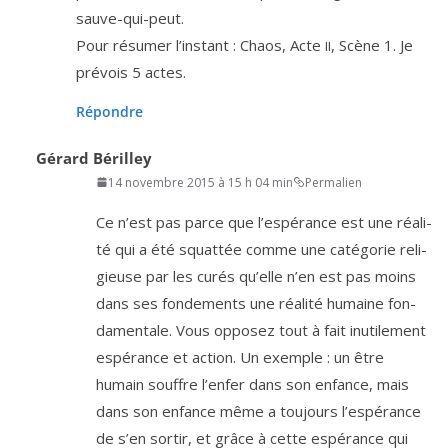
sauve-qui-peut.
Pour résu­mer l’ins­tant : Chaos, Acte
, Scène
1
. Je
II
pré­vois
5
actes.
Répondre
Gérard Bérilley
14 novembre 2015 à 15 h 04 min
Permalien
Ce n’est pas parce que l’es­pé­rance est une réa­li­
té qui a été squat­tée comme une caté­go­rie reli­
gieuse par les curés qu’elle n’en est pas moins
dans ses fon­de­ments une réa­li­té humaine fon­
da­men­tale. Vous oppo­sez tout à fait inuti­le­ment
espé­rance et action. Un exemple : un être
humain souffre l’en­fer dans son enfance, mais
dans son enfance même a tou­jours l’es­pé­rance
de s’en sor­tir, et grâce à cette espé­rance qui