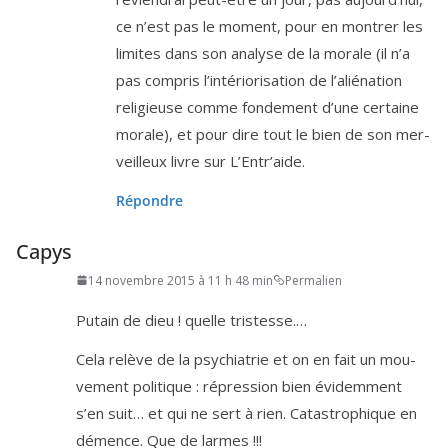
ce n’est pas le moment, pour en mon­trer les
limites dans son ana­lyse de la morale (il n’a
pas com­pris l’in­té­rio­ri­sa­tion de l’a­lié­na­tion
reli­gieuse comme fon­de­ment d’une cer­taine
morale), et pour dire tout le bien de son mer­
veilleux livre sur L’Entr’aide.
Répondre
Capys
14 novembre 2015 à 11 h 48 min
Permalien
Putain de dieu ! quelle tristesse.…
Cela relève de la psy­chia­trie et on en fait un mou­
ve­ment poli­tique : répres­sion bien évi­dem­ment
s’en suit… et qui ne sert à rien. Catastrophique en
démence. Que de larmes !!!