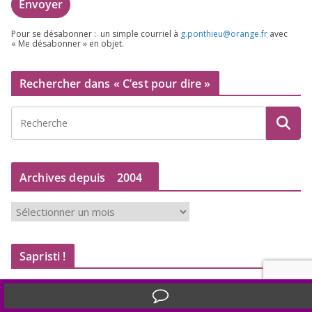
Pour se désa­bon­ner : un simple cour­riel à
g.​ponthieu@​orange.​fr
avec
« Me désa­bon­ner » en objet.
Rechercher dans « C’est pour dire »
Archives depuis
2004
A
r
c
Sapristi !
h
i
v
Translate »
e