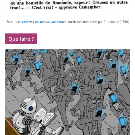
Extrait des
Facéties du sapeur Camember
,
bande des­si­née créée par Christophe (
1890
)
Que faire ?