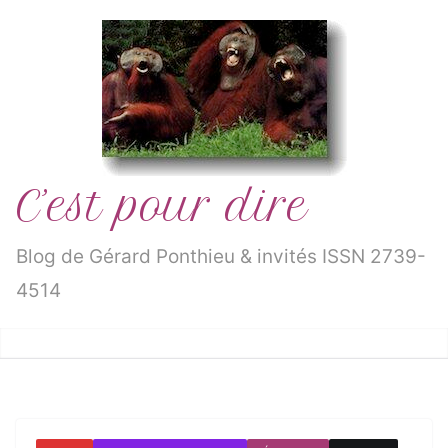
Passer
au
contenu
C’est pour dire
Blog de Gérard Ponthieu & invités ISSN 2739-
4514