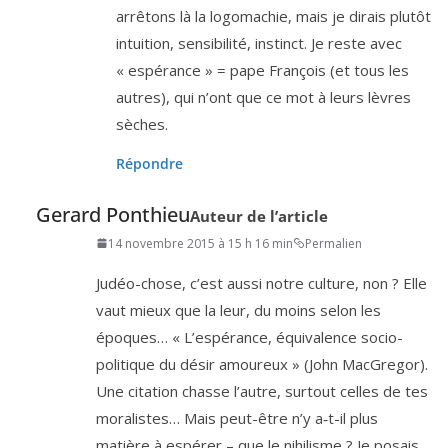
arrê­tons là la logo­ma­chie, mais je dirais plu­tôt
intui­tion, sen­si­bi­li­té, ins­tinct. Je reste avec
« espé­rance » = pape François (et tous les
autres), qui n’ont que ce mot à leurs lèvres
sèches.
Répondre
Gerard Ponthieu
Auteur de l’article
14 novembre 2015 à 15 h 16 min
Permalien
Judéo-chose, c’est aus­si notre culture, non ? Elle
vaut mieux que la leur, du moins selon les
époques… « L’espérance, équi­va­lence socio-
poli­tique du désir amou­reux » (John Mac­Gre­gor).
Une cita­tion chasse l’autre, sur­tout celles de tes
mora­listes… Mais peut-être n’y a‑t-il plus
matière à espé­rer – que le nihi­lisme ? Je posais