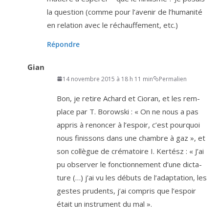
la ques­tion (comme pour l’a­ve­nir de l’hu­ma­ni­té
en rela­tion avec le réchauf­fe­ment, etc.)
Répondre
Gian
14 novembre 2015 à 18 h 11 min
Permalien
Bon, je retire Achard et Cioran, et les rem­
place par T. Borowski : « On ne nous a pas
appris à renon­cer à l’es­poir, c’est pour­quoi
nous finis­sons dans une chambre à gaz », et
son col­lègue de cré­ma­toire I. Kertész : « J’ai
pu obser­ver le fonc­tion­ne­ment d’une dic­ta­
ture (…) j’ai vu les débuts de l’a­dap­ta­tion, les
gestes pru­dents, j’ai com­pris que l’es­poir
était un ins­tru­ment du mal ».