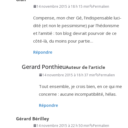
14 novembre 2015 à 18 h 15 min
Permalien
Compense, mon cher Gé, l’in­dis­pen­sable luci­
di­té (et non le pes­si­misme) par l’hé­do­nisme
et l’a­mi­tié : ton blog devrait pour­voir de ce
côté-là, du moins pour partie…
Répondre
Gerard Ponthieu
Auteur de l’article
14 novembre 2015 à 18 h 37 min
Permalien
Tout ensemble, je crois bien, en ce qui me
concerne : aucune incom­pa­ti­bi­li­té, hélas.
Répondre
Gérard Bérilley
14 novembre 2015 à 22 h 50 min
Permalien