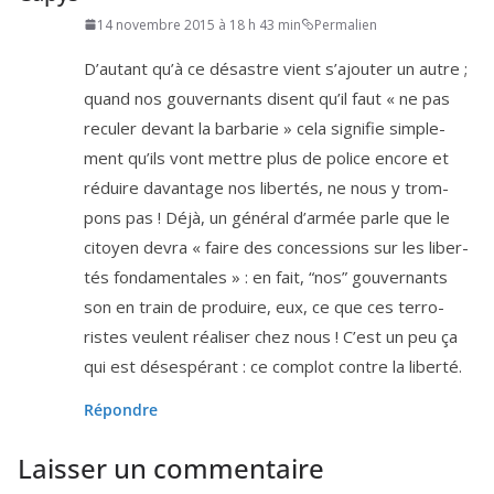
14 novembre 2015 à 18 h 43 min
Permalien
D’autant qu’à ce désastre vient s’a­jou­ter un autre ;
quand nos gou­ver­nants disent qu’il faut « ne pas
recu­ler devant la bar­ba­rie » cela signi­fie sim­ple­
ment qu’ils vont mettre plus de police encore et
réduire davan­tage nos liber­tés, ne nous y trom­
pons pas ! Déjà, un géné­ral d’ar­mée parle que le
citoyen devra « faire des conces­sions sur les liber­
tés fon­da­men­tales » : en fait, “nos” gou­ver­nants
son en train de pro­duire, eux, ce que ces ter­ro­
ristes veulent réa­li­ser chez nous ! C’est un peu ça
qui est déses­pé­rant : ce com­plot contre la liberté.
Répondre
Laisser un commentaire