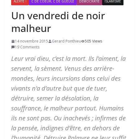
ALERTE !
C DE COEUR, C DE GUEULE
DÉMOCRATIE
ISLAMISME
Un vendredi de noir
malheur
14 novembre 2015
Gerard Ponthieu
505 Views
19 Comments
Leur
vrai dieu, c’est la mort. Ils l’aiment, la
servent, la sèment. Venus des arrière-
mondes, leurs incursions dans celui des
vivants n’a d’autre but que de tuer,
détruire, semer la désolation, la
souffrance, le malheur partout. Humains
ils ne sont pas. Ou inachevés ; infirmes de
la pensée, indignes d’être, en dehors de
l’humanité. Détruire Palmyre ne leur suffit