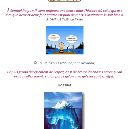
À Samuel Paty : « Il vient tou­jours une heure dans l’his­toire où celui qui ose
dire que deux et deux font quatre est puni de mort. L’instituteur le sait bien ».
Albert Camus,
La Peste
© Ch.- M. Schulz (
cli­quer pour agran­dir
)
Le plus grand dérè­gle­ment de l’es­prit, c’est de croire les choses parce qu’on
veut qu’elles soient, et non parce qu’on a vu qu’elles sont en effet.
Bossuet