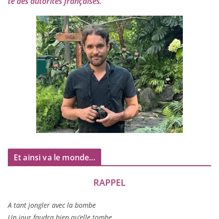
té des auto­ri­tés françaises.
Et ainsi va le monde…
RAPPEL
A tant jon­gler avec la bombe
Un jour fau­dra bien qu’elle tombe