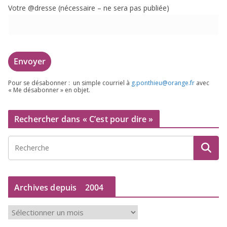
Votre @dresse (néces­saire – ne sera pas publiée)
Pour se désa­bon­ner : un simple cour­riel à
g.​ponthieu@​orange.​fr
avec
« Me désa­bon­ner » en objet.
Rechercher dans « C’est pour dire »
Archives depuis
2004
A
r