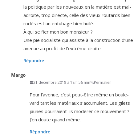
la poli­tique par les nou­veaux en la matière est mal­
adroite, trop directe, celle des vieux rou­tards bien
rodés est un entu­bage bien huilé.
À qui se fier mon bon monsieur ?
Une pie socia­liste qui assiste à la construc­tion d’une
ave­nue au pro­fit de l’ex­trême droite.
Répondre
Margo
21 décembre 2018 à 18 h 56 min
Permalien
Pour l’a­ve­nue, c’est peut-être même un bou­le­
vard tant les maté­riaux s’ac­cu­mulent. Les gilets
jaunes pour­raient-ils modé­rer ce mou­ve­ment ?
J’en doute quand même.
Répondre