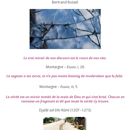
Ber­trand Russel
Le vrai miroir de nos dis­cours est le cours de nos vies.
Montaigne –
Essais
, I,
26
La sagesse a ses excez, et n’a pas moins besoing de mode­ra­tion que la folie.
Montaigne –
Essais
,
,
5
III
La véri­té est un miroir tom­bé de la main de Dieu et qui s’est bri­sé. Chacun en
ramasse un frag­ment et dit que toute la véri­té s’y trouve.
Djalāl ad-Dīn Rūmī (
1207
–
1273
)