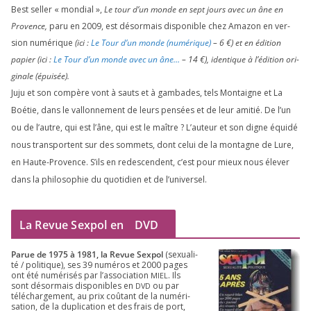
Best sel­ler « mon­dial »,
Le tour d’un monde en sept jours avec un âne en
Provence,
paru en
2009
, est désor­mais dis­po­nible chez Amazon en ver­
sion numé­rique
(ici :
Le Tour d’un monde (numé­rique)
–
6
€) et en édi­tion
papier (ici :
Le Tour d’un monde avec un âne…
–
14
€), iden­tique à l’é­di­tion ori­
gi­nale (épui­sée).
Juju et son com­père vont à sauts et à gam­bades, tels Montaigne et La
Boétie, dans le val­lon­ne­ment de leurs pen­sées et de leur ami­tié. De l’un
ou de l’autre, qui est l’âne, qui est le maître ? L’auteur et son digne équi­dé
nous trans­portent sur des som­mets, dont celui de la mon­tagne de Lure,
en Haute-Provence. S’ils en redes­cendent, c’est pour mieux nous éle­ver
dans la phi­lo­so­phie du quo­ti­dien et de l’universel.
La Revue Sexpol en
DVD
Parue de
1975
à
1981
, la Revue Sex­pol
(sexua­li­
té /​ poli­tique), ses
39
numé­ros et
2000
pages
ont été numé­ri­sés par l’as­so­cia­tion
. Ils
MIEL
sont désor­mais dis­po­nibles en
ou par
DVD
télé­char­ge­ment, au prix coû­tant de la numé­ri­
sa­tion, de la dupli­ca­tion et des frais de port,