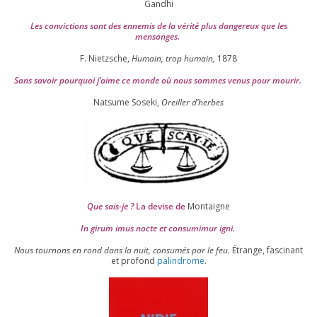
Gandhi
Les convic­tions sont des enne­mis de la véri­té plus dan­ge­reux que les
mensonges.
F. Nietzsche,
Humain, trop humain,
1878
Sans savoir pour­quoi j’aime ce monde où nous sommes venus pour mourir.
Natsume Soseki,
Oreiller d’herbes
Que sais-je ?
La devise de
Montaigne
In girum imus nocte et consu­mi­mur igni.
Nous tour­nons en rond dans la nuit, consu­més par le feu.
Étrange, fas­ci­nant
et pro­fond
palin­drome
.