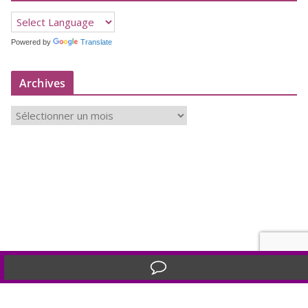
Powered by
Translate
Archives
A
r
c
h
i
v
e
s
Translate »