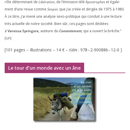
rôle déter­mi­nant de
Libération
, de l’émission télé
Apostrophes
et éga­le­
ment d’une revue comme
Sexpol
, que j’ai créée et diri­gée de
1975
à
1980
.
À ce titre, j’ai mené une ana­lyse sexo-poli­tique qui conduit à une lec­ture
très actuelle de notre socié­té. Bien sûr, ces pages sont dédiées
à
Vanessa Springora
, auteure du
Consentement
, qui a ouvert la brèche.”
[
]
GP
[
101
pages – Illustrations –
14
€ –
:
978
–
2
‑
900886
–
12
‑
0
]
ISBN
Le tour d’un monde avec un âne