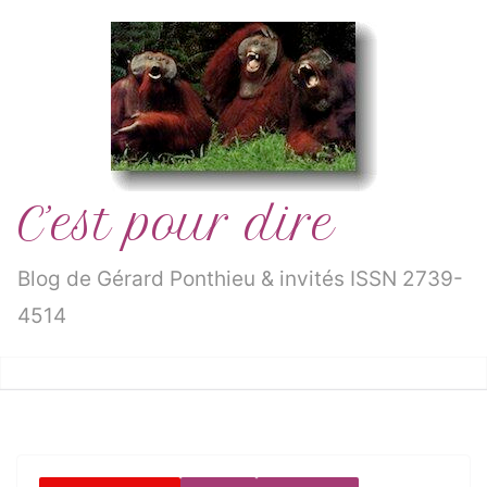
Passer
au
contenu
C’est pour dire
Blog de Gérard Ponthieu & invités ISSN 2739-
4514