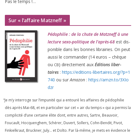
Pas le temps !…
Sur « l’affaire Matzneff »
Pédophilie : de la chute de Matzneff à une
lec­ture sexo-poli­tique de l’après-
68
est dis­
po­nible dans les bonnes librai­ries. On peut
aus­si le com­man­der (
14
euros – chèque
ou
) direc­te­ment aux
Éditions liber­
CB
taires
:
https://​edi​tions​-liber​taires​.org/​?​p​=​
1
740
ou sur
Amazon
:
https://​amzn​.to/​
3
​X​I​o​
dzr
“
Je m’y inter­roge sur l’impunité qui a entou­ré les affaires de pédo­phi­lie
dès après Mai-
68
, et en par­ti­cu­lier sur cet « air du temps » qui a per­mis la
com­pli­ci­té d’une cer­taine élite dont, entre autres, Sartre, Beauvoir,
Foucault, Hocquenghem, Schérer, Duvert, Sollers, Cohn-Bendit, Pivot,
Finkielkraut, Bruckner, July… et Dolto. Par là-même, je mets en évi­dence le