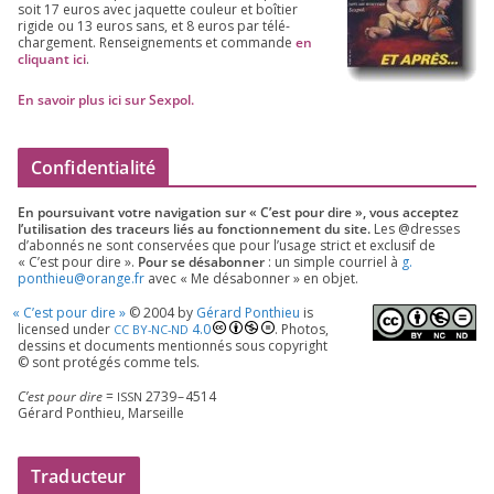
soit
17
euros avec jaquette cou­leur et boî­tier
rigide ou
13
euros sans, et
8
euros par télé­
char­ge­ment. Ren­sei­gne­ments et com­mande
en
cli­quant ici
.
En savoir plus ici sur Sexpol
.
Confidentialité
En pour­sui­vant votre navi­ga­tion sur « C’est pour dire », vous accep­tez
l’utilisation des tra­ceurs liés au fonc­tion­ne­ment du site.
Les @dresses
d’a­bon­nés ne sont conser­vées que pour l’u­sage strict et exclu­sif de
« C’est pour dire ».
Pour se désa­bon­ner
: un simple cour­riel à
g.​
ponthieu@​orange.​fr
avec « Me désa­bon­ner » en objet.
«
C’est pour dire »
©
2004
by
Gérard Ponthieu
is
licen­sed under
4
.
0
. Photos,
CC
BY-NC-ND
des­sins et docu­ments men­tion­nés sous copy­right
© sont pro­té­gés comme tels.
C’est pour dire
=
2739
–
4514
ISSN
Gérard Ponthieu, Marseille
Traducteur