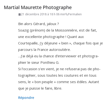
Martial Maurette Photographe
21 décembre 2018 à 18 h 06 min
Permalien
Bin alors Gérard, jaloux ?
Soazig (pré­nom) de la Moissonnière, est de fait,
une excel­lente pho­to­graphe ! Quant aux
Courtepaille, j’y déjeune « bien », chaque fois que je
par­cours la France autoroutière.
…J’ai déjà eu la chance d’in­ter­vie­wer et pho­to­gra­
phier le sieur Ponthieu G.
Si l’oc­ca­sion s’en vient, je ne refu­se­rai pas de pho­
to­gra­phier, sous toutes les cou­tures et en tous
sens, le « bon peuple » comme ses édiles. Autant
que je puisse le faire, libre.
Répondre