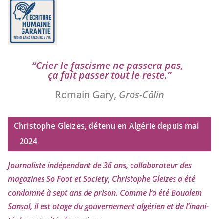
“
Crier le fas­cisme ne pas­se­ra pas,
ça fait pas­ser tout le reste.”
Romain Gary,
Gros-Câlin
Christophe Gleizes, détenu en Algérie depuis mai
2024
Journaliste indé­pen­dant de
36
ans, col­la­bo­ra­teur des
maga­zines So Foot et Society, Christophe Gleizes
a été
condam­né à sept ans de pri­son. Comme l’a été Boualem
Sansal, il est otage du gou­ver­ne­ment algé­rien et de l’i­na­ni­