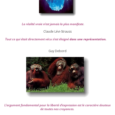
La réa­lité vraie n’est jamais la plus mani­feste
.
Claude Lévi-Strauss
Tout ce qui était direc­te­ment vécu s’est éloi­gné
dans une repré­sen­ta­tion.
Guy Debord
L’argument fon­da­men­tal pour la liber­té d’expression est le carac­tère dou­teux
de toutes nos croyances.