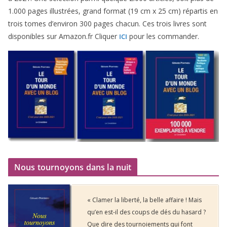
1
.
000
pages illus­trées, grand for­mat (
19
cm x
25
cm) répar­tis en
trois tomes d’environ
300
pages cha­cun. Ces trois livres sont
dis­po­nibles sur Amazon​.fr Cliquer
pour les commander.
ICI
Nous tournoyons dans la nuit
« Clamer la liberté, la belle affaire ! Mais
qu’en est-il des coups de dés du hasard ?
Que dire des tournoiements qui font