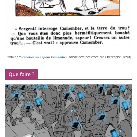
Extrait des
Facéties du sapeur Camember
,
bande des­si­née créée par Christophe (
1890
)
Que faire ?