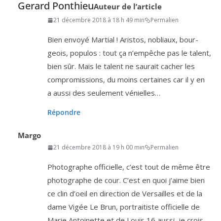
Gerard Ponthieu
Auteur de l’article
21 décembre 2018 à 18 h 49 min
Permalien
Bien envoyé Martial ! Aristos, nobliaux, bour­
geois, popu­los : tout ça n’empêche pas le talent,
bien sûr. Mais le talent ne sau­rait cacher les
com­pro­mis­sions, du moins cer­taines car il y en
a aus­si des seule­ment vénielles…
Répondre
Margo
21 décembre 2018 à 19 h 00 min
Permalien
Photographe offi­cielle, c’est tout de même être
pho­to­graphe de cour. C’est en quoi j’aime bien
ce clin d’oeil en direc­tion de Versailles et de la
dame Vigée Le Brun, por­trai­tiste offi­cielle de
Marie Antoinette et de Louis
16
aus­si, je crois.