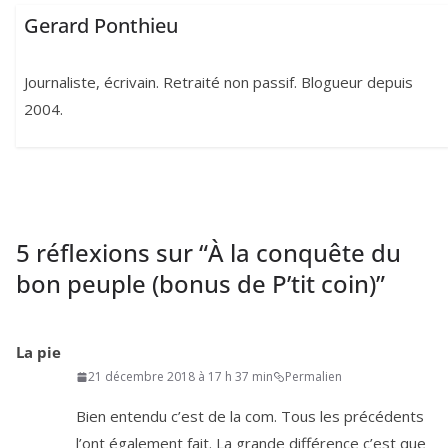
Gerard Ponthieu
Journaliste, écrivain. Retraité non passif. Blogueur depuis
2004.
5 réflexions sur “
À la conquête du
bon peuple (bonus de P’tit coin)
”
La pie
21 décembre 2018 à 17 h 37 min
Permalien
Bien enten­du c’est de la com. Tous les pré­cé­dents
l’ont éga­le­ment fait. La grande dif­fé­rence c’est que