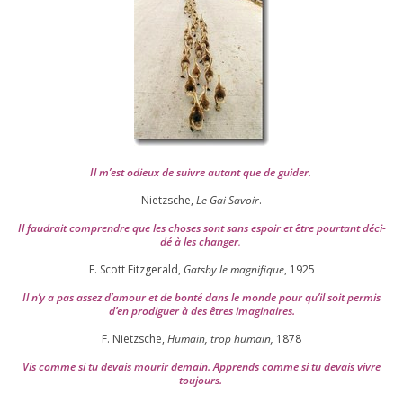
Il m’est odieux de suivre autant que de gui­der
.
Nietzsche,
Le Gai Savoir
.
Il fau­drait com­prendre que les choses sont sans espoir et être pour­tant déci­
dé à les chan­ger
.
F. Scott Fitzgerald,
Gatsby le magni­fique
,
1925
Il n’y a pas assez d’a­mour et de bon­té dans le monde pour qu’il soit per­mis
d’en pro­di­guer à des êtres imaginaires.
F. Nietzsche,
Humain, trop humain,
1878
Vis comme si tu devais mou­rir demain. Apprends comme si tu devais vivre
toujours.