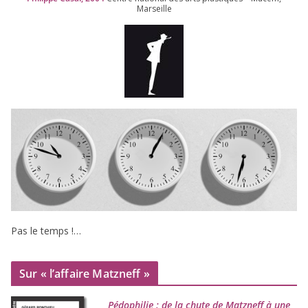
Marseille
Pas le temps !…
Sur « l’affaire Matzneff »
Pédophilie : de la chute de Matzneff à une