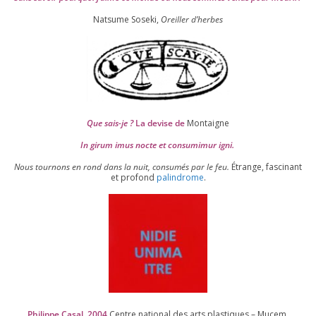
Natsume Soseki,
Oreiller d’herbes
Que sais-je ?
La devise de
Montaigne
In girum imus nocte et consu­mi­mur igni.
Nous tour­nons en rond dans la nuit, consu­més par le feu.
Étrange, fas­ci­nant
et pro­fond
palin­drome
.
Philippe Casal,
2004
Centre natio­nal des arts plas­tiques – Mucem,