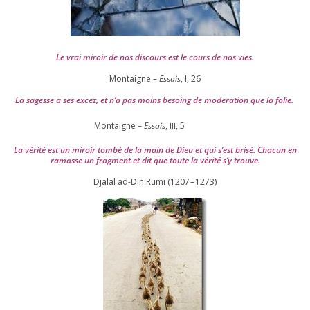
Le vrai miroir de nos dis­cours est le cours de nos vies.
Montaigne –
Essais
, I,
26
La sagesse a ses excez, et n’a pas moins besoing de mode­ra­tion que la folie.
Montaigne –
Essais
,
,
5
III
La véri­té est un miroir tom­bé de la main de Dieu et qui s’est bri­sé. Chacun en
ramasse un frag­ment et dit que toute la véri­té s’y trouve.
Djalāl ad-Dīn Rūmī (
1207
–
1273
)