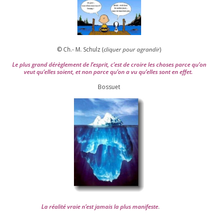
© Ch.- M. Schulz (
cli­quer pour agran­dir
)
Le plus grand dérè­gle­ment de l’es­prit, c’est de croire les choses parce qu’on
veut qu’elles soient, et non parce qu’on a vu qu’elles sont en effet.
Bossuet
La réa­lité vraie n’est jamais la plus mani­feste
.