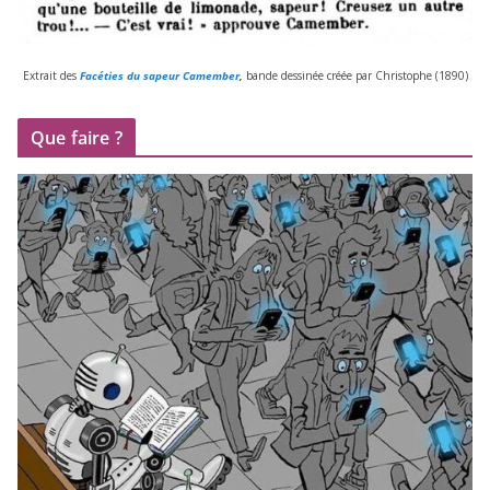
Extrait des
Facéties du sapeur Camember
,
bande des­si­née créée par Christophe (
1890
)
Que faire ?