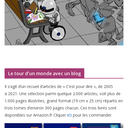
Le tour d’un monde avec un blog
Il s’agit d’un recueil d’ar­ticles de « C’est pour dire », de
2005
à
2021
. Une sélec­tion par­mi quelque
2
.
000
articles, soit plus de
1
.
000
pages illus­trées, grand for­mat (
19
cm x
25
cm) répar­tis en
trois tomes d’environ
300
pages cha­cun. Ces trois livres sont
dis­po­nibles sur Amazon​.fr Cliquer
pour les commander.
ICI