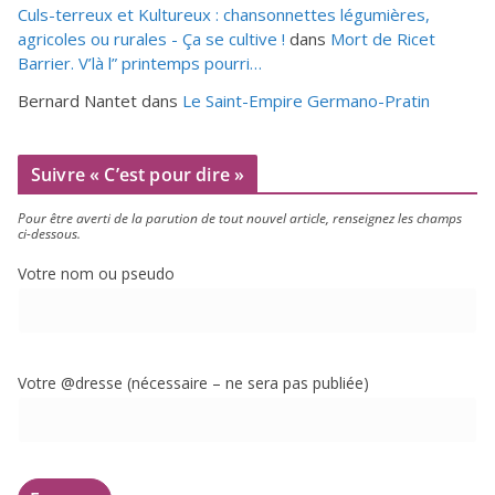
Culs-terreux et Kultureux : chansonnettes légumières,
agricoles ou rurales - Ça se cultive !
dans
Mort de Ricet
Barrier. V’là l” printemps pourri…
Bernard Nantet
dans
Le Saint-Empire Germano-Pratin
Suivre « C’est pour dire »
Pour être aver­ti de la paru­tion de tout nou­vel article, ren­sei­gnez les champs
ci-dessous.
Votre nom ou pseudo
Votre @dresse (néces­saire – ne sera pas publiée)