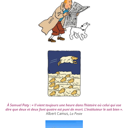
s
d
e
p
u
i
s
2
0
0
4
À Samuel Paty : « Il vient tou­jours une heure dans l’his­toire où celui qui ose
dire que deux et deux font quatre est puni de mort. L’instituteur le sait bien ».
Albert Camus,
La Peste