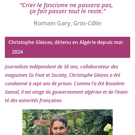
“
Crier le fas­cisme ne pas­se­ra pas,
ça fait pas­ser tout le reste.”
Romain Gary,
Gros-Câlin
Christophe Gleizes, détenu en Algérie depuis mai
2024
Journaliste indé­pen­dant de
36
ans, col­la­bo­ra­teur des
maga­zines So Foot et Society, Christophe Gleizes
a été
condam­né à sept ans de pri­son. Comme l’a été Boualem
Sansal, il est otage du gou­ver­ne­ment algé­rien et de l’i­na­ni­
té des auto­ri­tés françaises.