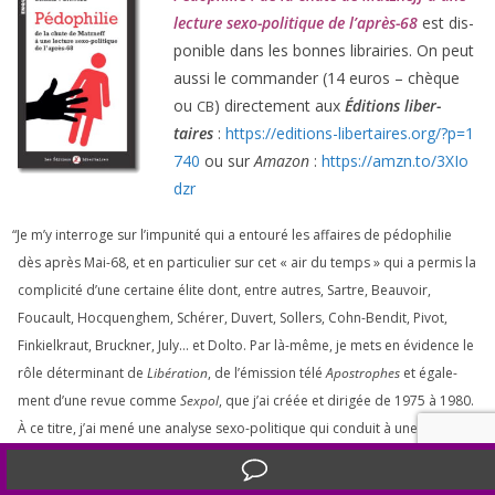
lec­ture sexo-poli­tique de l’après-
68
est dis­
po­nible dans les bonnes librai­ries. On peut
aus­si le com­man­der (
14
euros – chèque
ou
) direc­te­ment aux
Éditions liber­
CB
taires
:
https://​edi​tions​-liber​taires​.org/​?​p​=​
1
740
ou sur
Amazon
:
https://​amzn​.to/​
3
​X​I​o​
dzr
“
Je m’y inter­roge sur l’impunité qui a entou­ré les affaires de pédo­phi­lie
dès après Mai-
68
, et en par­ti­cu­lier sur cet « air du temps » qui a per­mis la
com­pli­ci­té d’une cer­taine élite dont, entre autres, Sartre, Beauvoir,
Foucault, Hocquenghem, Schérer, Duvert, Sollers, Cohn-Bendit, Pivot,
Finkielkraut, Bruckner, July… et Dolto. Par là-même, je mets en évi­dence le
rôle déter­mi­nant de
Libération
, de l’émission télé
Apostrophes
et éga­le­
ment d’une revue comme
Sexpol
, que j’ai créée et diri­gée de
1975
à
1980
.
À ce titre, j’ai mené une ana­lyse sexo-poli­tique qui conduit à une lec­ture
très actuelle de notre socié­té. Bien sûr, ces pages sont dédiées
Translate »
à
Vanessa Springora
, auteure du
Consentement
, qui a ouvert la brèche.”