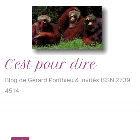
Passer
au
contenu
C’est pour dire
Blog de Gérard Ponthieu & invités ISSN 2739-
4514