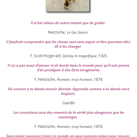
Il m’est odieux de suivre autant que de gui­der
.
Nietzsche,
Le Gai Savoir
.
Il fau­drait com­prendre que les choses sont sans espoir et être pour­tant déci­
dé à les chan­ger
.
F. Scott Fitzgerald,
Gatsby le magni­fique
,
1925
Il n’y a pas assez d’a­mour et de bon­té dans le monde pour qu’il soit per­mis
d’en pro­di­guer à des êtres imaginaires.
F. Nietzsche,
Humain, trop humain,
1878
Vis comme si tu devais mou­rir demain. Apprends comme si tu devais vivre
toujours.
Gandhi
Les convic­tions sont des enne­mis de la véri­té plus dan­ge­reux que les
mensonges.
F. Nietzsche,
Humain, trop humain,
1878
Sans savoir pour­quoi j’aime ce monde où nous sommes venus pour mourir.