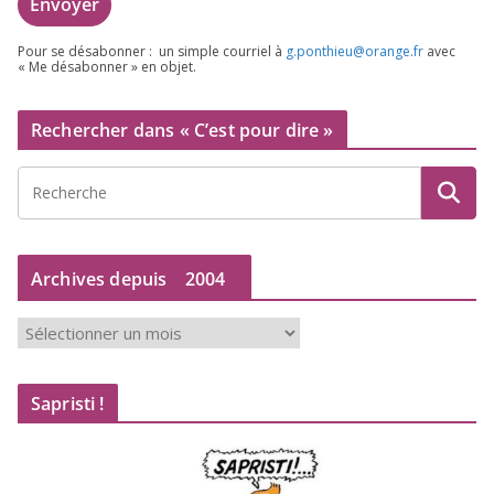
Pour se désa­bon­ner : un simple cour­riel à
g.​ponthieu@​orange.​fr
avec
« Me désa­bon­ner » en objet.
Rechercher dans « C’est pour dire »
Archives depuis
2004
A
r
c
Sapristi !
h
i
v
e