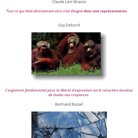
Claude Lévi-Strauss
Tout ce qui était direc­te­ment vécu s’est éloi­gné
dans une repré­sen­ta­tion.
Guy Debord
L’argument fon­da­men­tal pour la liber­té d’expression est le carac­tère dou­teux
de toutes nos croyances.
Ber­trand Russel