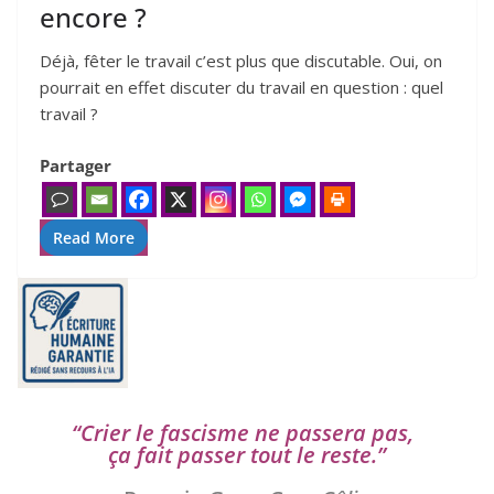
encore ?
Déjà, fêter le tra­vail c’est plus que dis­cu­table. Oui, on
pour­rait en effet dis­cu­ter du tra­vail en ques­tion : quel
tra­vail ?
Partager
Read More
“
Crier le fas­cisme ne pas­se­ra pas,
ça fait pas­ser tout le reste.”