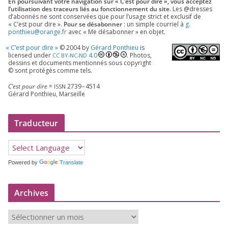
En pour­sui­vant votre navi­ga­tion sur « C’est pour dire », vous accep­tez
l’utilisation des tra­ceurs liés au fonc­tion­ne­ment du site.
Les @dresses
d’a­bon­nés ne sont conser­vées que pour l’u­sage strict et exclu­sif de
« C’est pour dire ».
Pour se désa­bon­ner
: un simple cour­riel à
g.​
ponthieu@​orange.​fr
avec « Me désa­bon­ner » en objet.
«
C’est pour dire »
©
2004
by
Gérard Ponthieu
is
licen­sed under
4
.
0
. Photos,
CC
BY-NC-ND
des­sins et docu­ments men­tion­nés sous copy­right
© sont pro­té­gés comme tels.
C’est pour dire
=
2739
–
4514
ISSN
Gérard Ponthieu, Marseille
Traducteur
Powered by
Translate
Archives
A
r