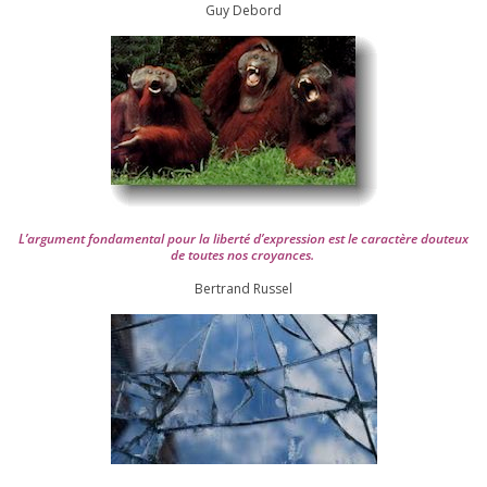
Guy Debord
L’argument fon­da­men­tal pour la liber­té d’expression est le carac­tère dou­teux
de toutes nos croyances.
Ber­trand Russel