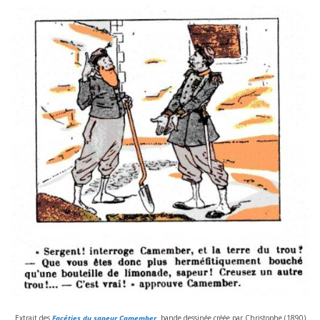
Extrait des
Facéties du sapeur Camember
,
bande des­si­née créée par Christophe (
1890
)