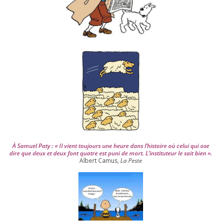
p
u
i
s
2
0
0
4
À Samuel Paty : « Il vient tou­jours une heure dans l’his­toire où celui qui ose
dire que deux et deux font quatre est puni de mort. L’instituteur le sait bien ».
Albert Camus,
La Peste