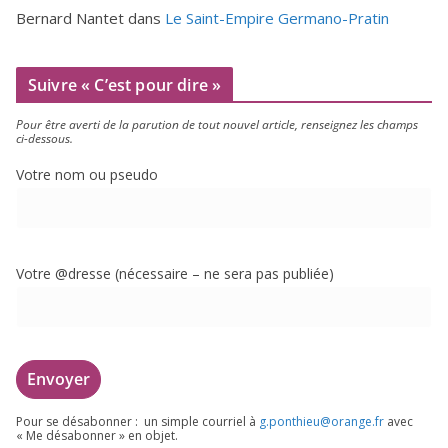
Bernard Nantet
dans
Le Saint-Empire Germano-Pratin
Suivre « C’est pour dire »
Pour être aver­ti de la paru­tion de tout nou­vel article, ren­sei­gnez les champs
ci-dessous.
Votre nom ou pseudo
Votre @dresse (néces­saire – ne sera pas publiée)
Pour se désa­bon­ner : un simple cour­riel à
g.​ponthieu@​orange.​fr
avec
« Me désa­bon­ner » en objet.