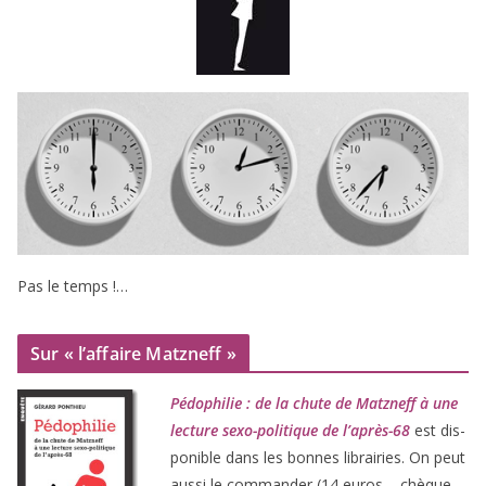
Pas le temps !…
Sur « l’affaire Matzneff »
Pédophilie : de la chute de Matzneff à une
lec­ture sexo-poli­tique de l’après-
68
est dis­
po­nible dans les bonnes librai­ries. On peut
aus­si le com­man­der (
14
euros – chèque