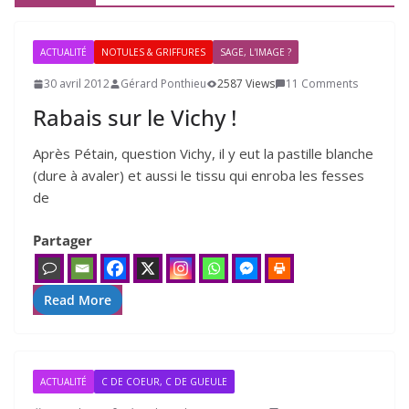
ACTUALITÉ
NOTULES & GRIFFURES
SAGE, L'IMAGE ?
30 avril 2012
Gérard Ponthieu
2587 Views
11 Comments
Rabais sur le Vichy !
Après Pétain, ques­tion Vichy, il y eut la pas­tille blanche
(dure à ava­ler) et aus­si le tis­su qui enro­ba les fesses
de
Partager
Read More
ACTUALITÉ
C DE COEUR, C DE GUEULE