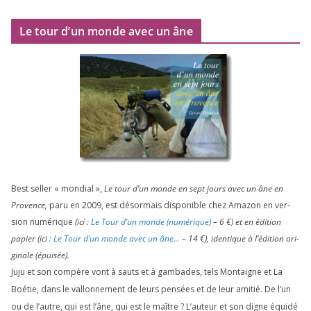
Le tour d’un monde avec un âne
Best sel­ler « mon­dial »,
Le tour d’un monde en sept jours avec un âne en
Provence,
paru en
2009
, est désor­mais dis­po­nible chez Amazon en ver­
sion numé­rique
(ici :
Le Tour d’un monde (numé­rique)
–
6
€) et en édi­tion
papier (ici :
Le Tour d’un monde avec un âne…
–
14
€), iden­tique à l’é­di­tion ori­
gi­nale (épui­sée).
Juju et son com­père vont à sauts et à gam­bades, tels Montaigne et La
Boétie, dans le val­lon­ne­ment de leurs pen­sées et de leur ami­tié. De l’un
ou de l’autre, qui est l’âne, qui est le maître ? L’auteur et son digne équi­dé