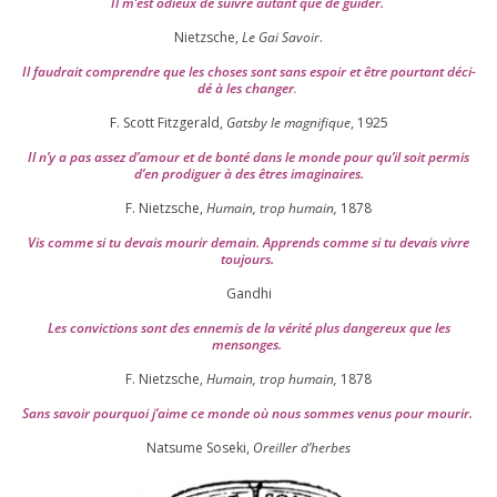
Il m’est odieux de suivre autant que de gui­der
.
Nietzsche,
Le Gai Savoir
.
Il fau­drait com­prendre que les choses sont sans espoir et être pour­tant déci­
dé à les chan­ger
.
F. Scott Fitzgerald,
Gatsby le magni­fique
,
1925
Il n’y a pas assez d’a­mour et de bon­té dans le monde pour qu’il soit per­mis
d’en pro­di­guer à des êtres imaginaires.
F. Nietzsche,
Humain, trop humain,
1878
Vis comme si tu devais mou­rir demain. Apprends comme si tu devais vivre
toujours.
Gandhi
Les convic­tions sont des enne­mis de la véri­té plus dan­ge­reux que les
mensonges.
F. Nietzsche,
Humain, trop humain,
1878
Sans savoir pour­quoi j’aime ce monde où nous sommes venus pour mourir.
Natsume Soseki,
Oreiller d’herbes