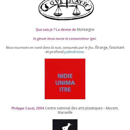
Que sais-je ?
La devise de
Montaigne
In girum imus nocte et consu­mi­mur igni.
Nous tour­nons en rond dans la nuit, consu­més par le feu.
Étrange, fas­ci­nant
et pro­fond
palin­drome
.
Philippe Casal,
2004
Centre natio­nal des arts plas­tiques – Mucem,
Marseille