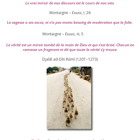
Le vrai miroir de nos dis­cours est le cours de nos vies.
Montaigne –
Essais
, I,
26
La sagesse a ses excez, et n’a pas moins besoing de mode­ra­tion que la folie.
Montaigne –
Essais
,
,
5
III
La véri­té est un miroir tom­bé de la main de Dieu et qui s’est bri­sé. Chacun en
ramasse un frag­ment et dit que toute la véri­té s’y trouve.
Djalāl ad-Dīn Rūmī (
1207
–
1273
)