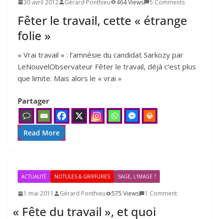
30 avril 2012
Gérard Ponthieu
464 Views
5 Comments
Fêter le travail, cette « étrange
folie »
« Vrai tra­vail » : l’a­mné­sie du can­di­dat Sarkozy par
LeNouvelObservateur Fêter le tra­vail, déjà c’est plus
que limite. Mais alors le « vrai »
Partager
Read More
ACTUALITÉ
NOTULES & GRIFFURES
SAGE, L'IMAGE ?
1 mai 2011
Gérard Ponthieu
575 Views
1 Comment
«
Fête du travail », et quoi