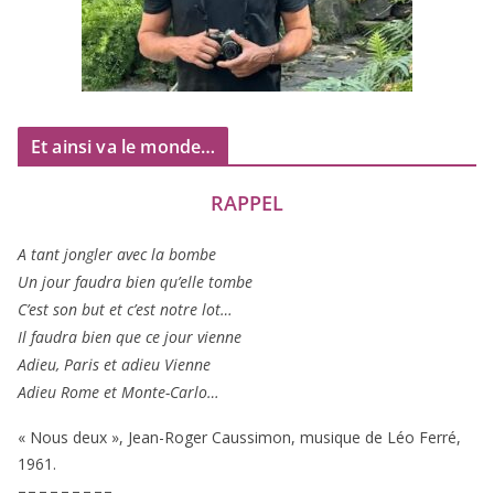
Et ainsi va le monde…
RAPPEL
A tant jon­gler avec la bombe
Un jour fau­dra bien qu’elle tombe
C’est son but et c’est notre lot…
Il fau­dra bien que ce jour vienne
Adieu, Paris et adieu Vienne
Adieu Rome et Monte-Carlo…
« Nous deux », Jean-Roger Caussimon, musique de Léo Ferré,
1961
.
– – – – – – – – –