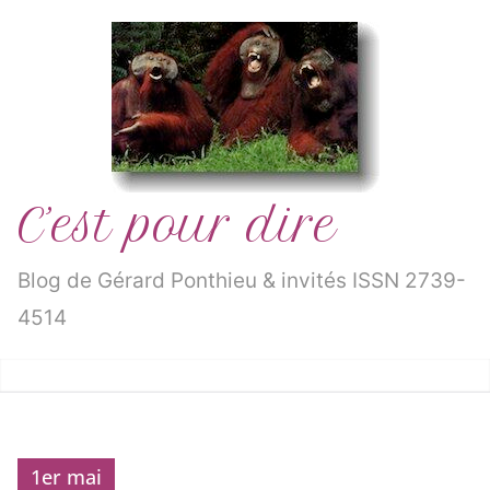
Passer
au
contenu
C’est pour dire
Blog de Gérard Ponthieu & invités ISSN 2739-
4514
1er mai