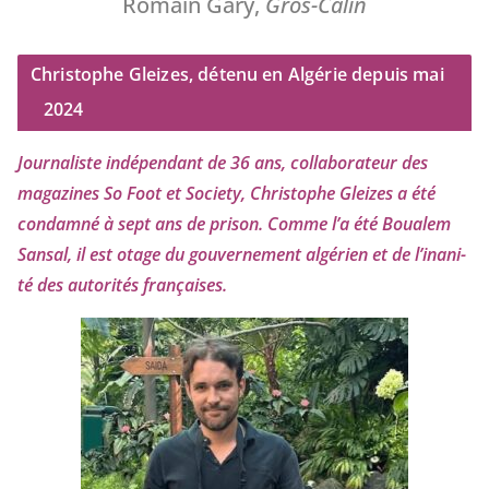
Romain Gary,
Gros-Câlin
Christophe Gleizes, détenu en Algérie depuis mai
2024
Journaliste indé­pen­dant de
36
ans, col­la­bo­ra­teur des
maga­zines So Foot et Society, Christophe Gleizes
a été
condam­né à sept ans de pri­son. Comme l’a été Boualem
Sansal, il est otage du gou­ver­ne­ment algé­rien et de l’i­na­ni­
té des auto­ri­tés françaises.