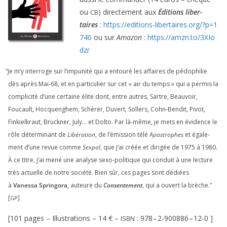
ou
) direc­te­ment aux
Éditions liber­
CB
taires
:
https://​edi​tions​-liber​taires​.org/​?​p​=​
1
740
ou sur
Amazon
:
https://​amzn​.to/​
3
​X​I​o​
dzr
“
Je m’y inter­roge sur l’impunité qui a entou­ré les affaires de pédo­phi­lie
dès après Mai-
68
, et en par­ti­cu­lier sur cet « air du temps » qui a per­mis la
com­pli­ci­té d’une cer­taine élite dont, entre autres, Sartre, Beauvoir,
Foucault, Hocquenghem, Schérer, Duvert, Sollers, Cohn-Bendit, Pivot,
Finkielkraut, Bruckner, July… et Dolto. Par là-même, je mets en évi­dence le
rôle déter­mi­nant de
Libération
, de l’émission télé
Apostrophes
et éga­le­
ment d’une revue comme
Sexpol
, que j’ai créée et diri­gée de
1975
à
1980
.
À ce titre, j’ai mené une ana­lyse sexo-poli­tique qui conduit à une lec­ture
très actuelle de notre socié­té. Bien sûr, ces pages sont dédiées
à
Vanessa Springora
, auteure du
Consentement
, qui a ouvert la brèche.”
[
]
GP
[
101
pages – Illustrations –
14
€ –
:
978
–
2
‑
900886
–
12
‑
0
]
ISBN