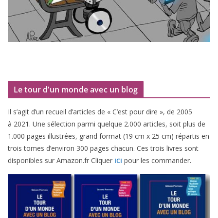
Le tour d’un monde avec un blog
Il s’agit d’un recueil d’ar­ticles de « C’est pour dire », de
2005
à
2021
. Une sélec­tion par­mi quelque
2
.
000
articles, soit plus de
1
.
000
pages illus­trées, grand for­mat (
19
cm x
25
cm) répar­tis en
trois tomes d’environ
300
pages cha­cun. Ces trois livres sont
dis­po­nibles sur Amazon​.fr Cliquer
pour les commander.
ICI