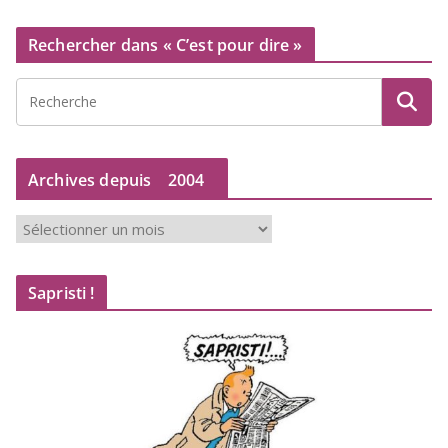
Rechercher dans « C’est pour dire »
Archives depuis
2004
A
r
c
Sapristi !
h
i
v
e
s
d
e