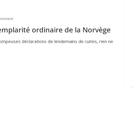
Comment
xemplarité ordinaire de la Norvège
om­peuses décla­ra­tions de len­de­mains de cuites, rien ne