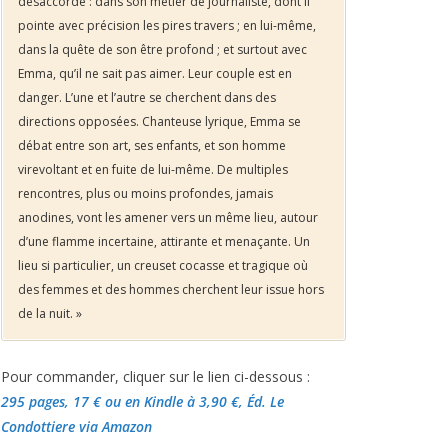
désaccordé : dans son métier de journaliste, dont il
pointe avec précision les pires travers ; en lui-même,
dans la quête de son être profond ; et surtout avec
Emma, qu’il ne sait pas aimer. Leur couple est en
danger. L’une et l’autre se cherchent dans des
directions opposées. Chanteuse lyrique, Emma se
débat entre son art, ses enfants, et son homme
virevoltant et en fuite de lui-même. De multiples
rencontres, plus ou moins profondes, jamais
anodines, vont les amener vers un même lieu, autour
d’une flamme incertaine, attirante et menaçante. Un
lieu si particulier, un creuset cocasse et tragique où
des femmes et des hommes cherchent leur issue hors
de la nuit. »
Pour commander, cliquer sur le lien ci-dessous :
295 pages, 17 €
ou en Kindle à 3,90 €
, Éd. Le
Condottiere via Amazon