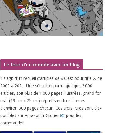
Le tour d’un monde avec un blog
Il s’agit d’un recueil d’ar­ticles de « C’est pour dire », de
2005
à
2021
. Une sélec­tion par­mi quelque
2
.
000
articles, soit plus de
1
.
000
pages illus­trées, grand for­
mat (
19
cm x
25
cm) répar­tis en trois tomes
d’environ
300
pages cha­cun. Ces trois livres sont dis­
po­nibles sur Amazon​.fr Cliquer
pour les
ICI
commander.