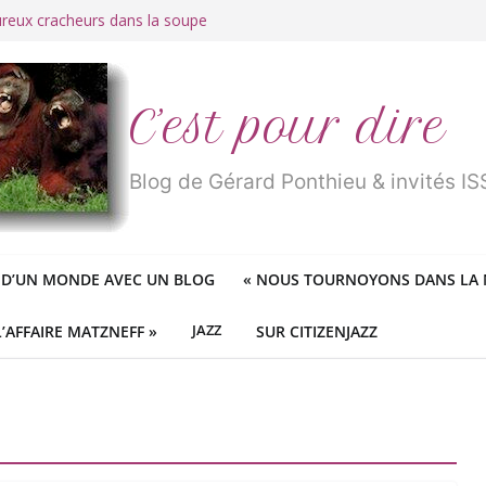
ureux cracheurs dans la soupe
 d’une longue et belle vie
traité de « blanc de merde » !
r des mondes » ou «
1984
» ?
 des féministes idéologiques
C’est pour dire
Blog de Gérard Ponthieu & invités 
 D’UN MONDE AVEC UN BLOG
«
NOUS TOURNOYONS DANS LA N
L’AFFAIRE MATZNEFF »
JAZZ
SUR CITIZENJAZZ