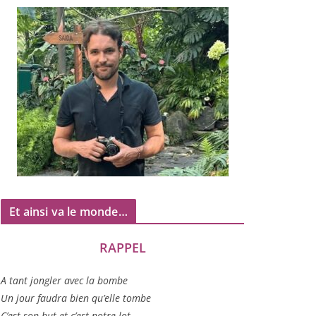
Et ainsi va le monde…
RAPPEL
A tant jon­gler avec la bombe
Un jour fau­dra bien qu’elle tombe
C’est son but et c’est notre lot…