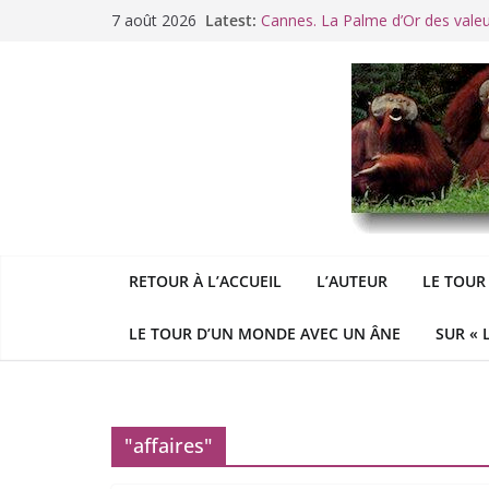
Passer
7 août 2026
Latest:
Cannes. La Palme d’Or des vale
au
Raoul Vaneigem, mort des suites
contenu
Racisme. Moi, Picard-Marseillais 
Aldous
George : « Le meilleu
&
«
Le patriarcat », bouc émissaire
RETOUR À L’ACCUEIL
L’AUTEUR
LE TOUR
LE TOUR D’UN MONDE AVEC UN ÂNE
SUR « 
"affaires"