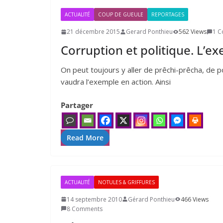
ACTUALITÉ
COUP DE GUEULE
REPORTAGES
21 décembre 2015
Gerard Ponthieu
562 Views
1 
Corruption et politique. L’e
On peut tou­jours y aller de prê­chi-prê­cha, de p
vau­dra l’exemple en action. Ainsi
Partager
Read More
ACTUALITÉ
NOTULES & GRIFFURES
14 septembre 2010
Gérard Ponthieu
466 Views
8 Comments