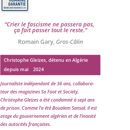
“
Crier le fas­cisme ne pas­se­ra pas,
ça fait pas­ser tout le reste.”
Romain Gary,
Gros-Câlin
Christophe Gleizes, détenu en Algérie
depuis mai
2024
Journaliste indé­pen­dant de
36
ans, col­la­bo­ra­
teur des maga­zines So Foot et Society,
Christophe Gleizes
a été condam­né à sept ans
de pri­son. Comme l’a été Boualem Sansal, il est
otage du gou­ver­ne­ment algé­rien et de l’i­na­ni­té
des auto­ri­tés françaises.