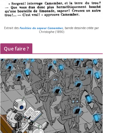
Extrait des
Facéties du sapeur Camember
,
bande des­si­née créée par
Christophe (
1890
)
Que faire ?