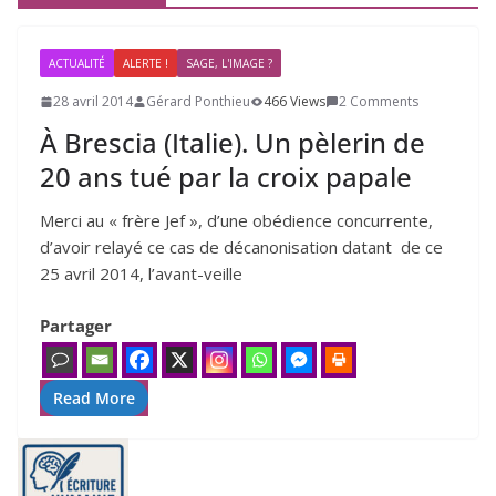
ACTUALITÉ
ALERTE !
SAGE, L'IMAGE ?
28 avril 2014
Gérard Ponthieu
466 Views
2 Comments
À Brescia (Italie). Un pèlerin de
20
ans tué par la croix papale
Merci au « frère Jef », d’une obé­dience concur­rente,
d’a­voir relayé ce cas de déca­no­ni­sa­tion datant de ce
25 avril 2014, l’a­vant-veille
Partager
Read More