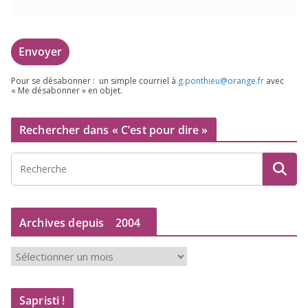
Pour se désa­bon­ner : un simple cour­riel à
g.​ponthieu@​orange.​fr
avec
« Me désa­bon­ner » en objet.
Rechercher dans « C’est pour dire »
Archives depuis
2004
A
r
c
Sapristi !
h