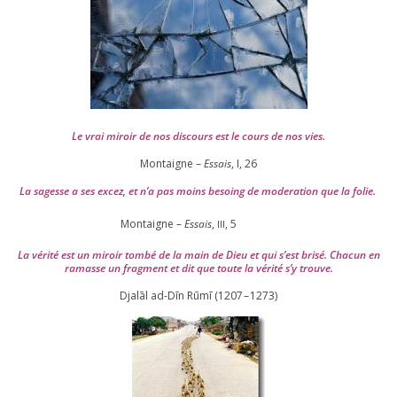
Le vrai miroir de nos dis­cours est le cours de nos vies.
Montaigne –
Essais
, I,
26
La sagesse a ses excez, et n’a pas moins besoing de mode­ra­tion que la folie.
Montaigne –
Essais
,
,
5
III
La véri­té est un miroir tom­bé de la main de Dieu et qui s’est bri­sé. Chacun en
ramasse un frag­ment et dit que toute la véri­té s’y trouve.
Djalāl ad-Dīn Rūmī (
1207
–
1273
)