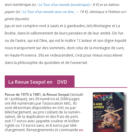
sion numé­rique
(ici :
Le Tour d’un monde (numé­rique)
–
6
€) et en édi­tion
papier (ici :
Le Tour d’un monde avec un âne…
–
14
€), iden­tique à l’é­di­tion ori­
gi­nale (épui­sée).
Juju et son com­père vont à sauts et à gam­bades, tels Montaigne et La
Boétie, dans le val­lon­ne­ment de leurs pen­sées et de leur ami­tié. De l’un
ou de l’autre, qui est l’âne, qui est le maître ? L’auteur et son digne équi­dé
nous trans­portent sur des som­mets, dont celui de la mon­tagne de Lure,
en Haute-Provence. S’ils en redes­cendent, c’est pour mieux nous éle­ver
dans la phi­lo­so­phie du quo­ti­dien et de l’universel.
La Revue Sexpol en
DVD
Parue de
1975
à
1981
, la Revue Sex­pol
(sexua­li­
té /​ poli­tique), ses
39
numé­ros et
2000
pages
ont été numé­ri­sés par l’as­so­cia­tion
. Ils
MIEL
sont désor­mais dis­po­nibles en
ou par
DVD
télé­char­ge­ment, au prix coû­tant de la numé­ri­
sa­tion, de la dupli­ca­tion et des frais de port,
soit
17
euros avec jaquette cou­leur et boî­tier
rigide ou
13
euros sans, et
8
euros par télé­
char­ge­ment. Ren­sei­gne­ments et com­mande
en