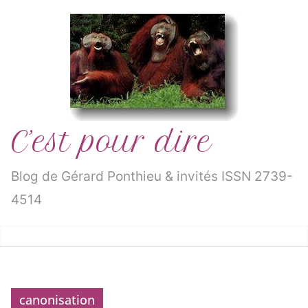
Passer
au
contenu
C’est pour dire
Blog de Gérard Ponthieu & invités ISSN 2739-
4514
canonisation