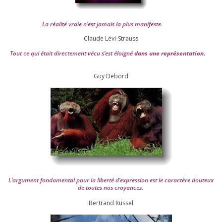
La réa­lité vraie n’est jamais la plus mani­feste
.
Claude Lévi-Strauss
Tout ce qui était direc­te­ment vécu s’est éloi­gné
dans une repré­sen­ta­tion.
Guy Debord
L’argument fon­da­men­tal pour la liber­té d’expression est le carac­tère dou­teux
de toutes nos croyances.
Ber­trand Russel