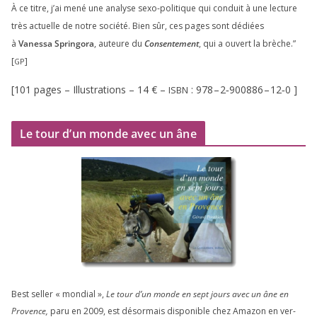
À ce titre, j’ai mené une ana­lyse sexo-poli­tique qui conduit à une lec­ture
très actuelle de notre socié­té. Bien sûr, ces pages sont dédiées
à
Vanessa Springora
, auteure du
Consentement
, qui a ouvert la brèche.”
[
]
GP
[
101
pages – Illustrations –
14
€ –
:
978
–
2
‑
900886
–
12
‑
0
]
ISBN
Le tour d’un monde avec un âne
Best sel­ler « mon­dial »,
Le tour d’un monde en sept jours avec un âne en
Provence,
paru en
2009
, est désor­mais dis­po­nible chez Amazon en ver­