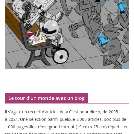
Le tour d’un monde avec un blog
Il s’agit d’un recueil d’ar­ticles de « C’est pour dire », de
2005
à
2021
. Une sélec­tion par­mi quelque
2
.
000
articles, soit plus de
1
.
000
pages illus­trées, grand for­mat (
19
cm x
25
cm) répar­tis en