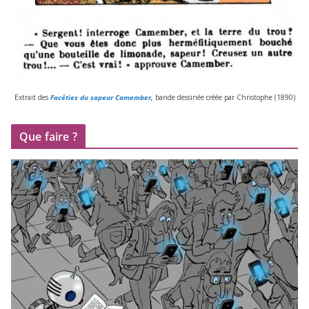
Extrait des
Facéties du sapeur Camember
,
bande des­si­née créée par Christophe (
1890
)
Que faire ?