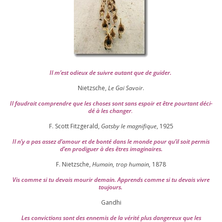
Il m’est odieux de suivre autant que de gui­der
.
Nietzsche,
Le Gai Savoir
.
Il fau­drait com­prendre que les choses sont sans espoir et être pour­tant déci­
dé à les chan­ger
.
F. Scott Fitzgerald,
Gatsby le magni­fique
,
1925
Il n’y a pas assez d’a­mour et de bon­té dans le monde pour qu’il soit per­mis
d’en pro­di­guer à des êtres imaginaires.
F. Nietzsche,
Humain, trop humain,
1878
Vis comme si tu devais mou­rir demain. Apprends comme si tu devais vivre
toujours.
Gandhi
Les convic­tions sont des enne­mis de la véri­té plus dan­ge­reux que les