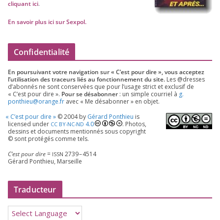
cli­quant ici
.
En savoir plus ici sur Sexpol
.
Confidentialité
En pour­sui­vant votre navi­ga­tion sur « C’est pour dire », vous accep­tez
l’utilisation des tra­ceurs liés au fonc­tion­ne­ment du site.
Les @dresses
d’a­bon­nés ne sont conser­vées que pour l’u­sage strict et exclu­sif de
« C’est pour dire ».
Pour se désa­bon­ner
: un simple cour­riel à
g.​
ponthieu@​orange.​fr
avec « Me désa­bon­ner » en objet.
«
C’est pour dire »
©
2004
by
Gérard Ponthieu
is
licen­sed under
4
.
0
. Photos,
CC
BY-NC-ND
des­sins et docu­ments men­tion­nés sous copy­right
© sont pro­té­gés comme tels.
C’est pour dire
=
2739
–
4514
ISSN
Gérard Ponthieu, Marseille
Traducteur