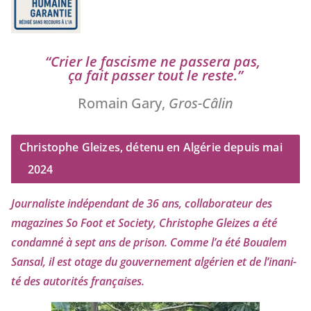
“
Crier le fas­cisme ne pas­se­ra pas,
ça fait pas­ser tout le reste.”
Romain Gary,
Gros-Câlin
Christophe Gleizes, détenu en Algérie depuis mai
2024
Journaliste indé­pen­dant de
36
ans, col­la­bo­ra­teur des
maga­zines So Foot et Society, Christophe Gleizes
a été
condam­né à sept ans de pri­son. Comme l’a été Boualem
Sansal, il est otage du gou­ver­ne­ment algé­rien et de l’i­na­ni­
té des auto­ri­tés françaises.