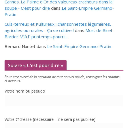
Cannes. La Palme d'Or des valeureux cracheurs dans la
soupe - C’est pour dire
dans
Le Saint-Empire Germano-
Pratin
Culs-terreux et Kultureux : chansonnettes légumières,
agricoles ou rurales - Ça se cultive !
dans
Mort de Ricet
Barrier. V’là l” printemps pourri…
Bernard Nantet
dans
Le Saint-Empire Germano-Pratin
Suivre « C’est pour dire »
Pour être aver­ti de la paru­tion de tout nou­vel article, ren­sei­gnez les champs
ci-dessous.
Votre nom ou pseudo
Votre @dresse (néces­saire – ne sera pas publiée)