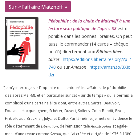
Sur « l’affaire Matzneff »
Pédophilie : de la chute de Matzneff à une
lec­ture sexo-poli­tique de l’après-
68
est dis­
po­nible dans les bonnes librai­ries. On peut
aus­si le com­man­der (
14
euros – chèque
ou
) direc­te­ment aux
Éditions liber­
CB
taires
:
https://​edi​tions​-liber​taires​.org/​?​p​=​
1
740
ou sur
Amazon
:
https://​amzn​.to/​
3
​X​I​o​
dzr
“
Je m’y inter­roge sur l’impunité qui a entou­ré les affaires de pédo­phi­lie
dès après Mai-
68
, et en par­ti­cu­lier sur cet « air du temps » qui a per­mis la
com­pli­ci­té d’une cer­taine élite dont, entre autres, Sartre, Beauvoir,
Foucault, Hocquenghem, Schérer, Duvert, Sollers, Cohn-Bendit, Pivot,
Finkielkraut, Bruckner, July… et Dolto. Par là-même, je mets en évi­dence le
rôle déter­mi­nant de
Libération
, de l’émission télé
Apostrophes
et éga­le­
ment d’une revue comme
Sexpol
, que j’ai créée et diri­gée de
1975
à
1980
.