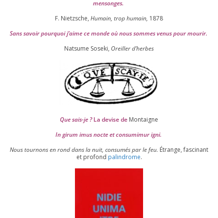
mensonges.
F. Nietzsche,
Humain, trop humain,
1878
Sans savoir pour­quoi j’aime ce monde où nous sommes venus pour mourir.
Natsume Soseki,
Oreiller d’herbes
Que sais-je ?
La devise de
Montaigne
In girum imus nocte et consu­mi­mur igni.
Nous tour­nons en rond dans la nuit, consu­més par le feu.
Étrange, fas­ci­nant
et pro­fond
palin­drome
.