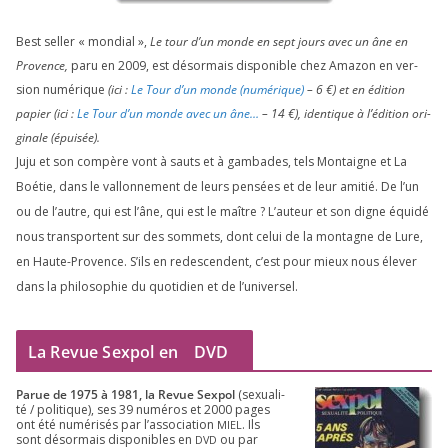
Best sel­ler « mon­dial »,
Le tour d’un monde en sept jours avec un âne en
Provence,
paru en
2009
, est désor­mais dis­po­nible chez Amazon en ver­
sion numé­rique
(ici :
Le Tour d’un monde (numé­rique)
–
6
€) et en édi­tion
papier (ici :
Le Tour d’un monde avec un âne…
–
14
€), iden­tique à l’é­di­tion ori­
gi­nale (épui­sée).
Juju et son com­père vont à sauts et à gam­bades, tels Montaigne et La
Boétie, dans le val­lon­ne­ment de leurs pen­sées et de leur ami­tié. De l’un
ou de l’autre, qui est l’âne, qui est le maître ? L’auteur et son digne équi­dé
nous trans­portent sur des som­mets, dont celui de la mon­tagne de Lure,
en Haute-Provence. S’ils en redes­cendent, c’est pour mieux nous éle­ver
dans la phi­lo­so­phie du quo­ti­dien et de l’universel.
La Revue Sexpol en
DVD
Parue de
1975
à
1981
, la Revue Sex­pol
(sexua­li­
té /​ poli­tique), ses
39
numé­ros et
2000
pages
ont été numé­ri­sés par l’as­so­cia­tion
. Ils
MIEL
sont désor­mais dis­po­nibles en
ou par
DVD