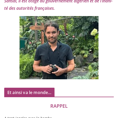
Sansal, il est otage du gou­ver­ne­ment algé­rien et de l’i­na­ni­
té des auto­ri­tés françaises.
Et ainsi va le monde…
RAPPEL