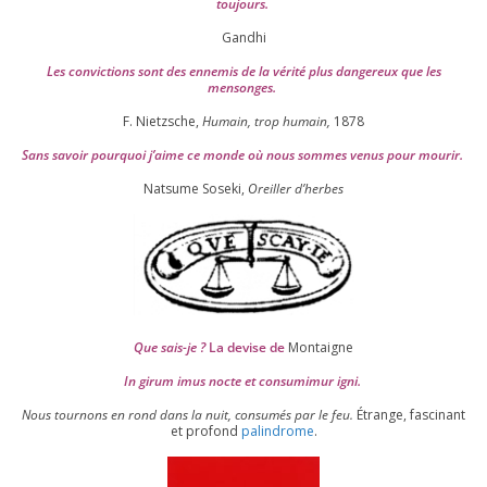
toujours.
Gandhi
Les convic­tions sont des enne­mis de la véri­té plus dan­ge­reux que les
mensonges.
F. Nietzsche,
Humain, trop humain,
1878
Sans savoir pour­quoi j’aime ce monde où nous sommes venus pour mourir.
Natsume Soseki,
Oreiller d’herbes
Que sais-je ?
La devise de
Montaigne
In girum imus nocte et consu­mi­mur igni.
Nous tour­nons en rond dans la nuit, consu­més par le feu.
Étrange, fas­ci­nant
et pro­fond
palin­drome
.