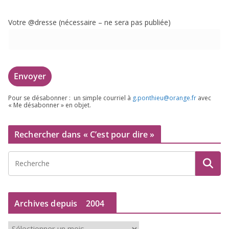
Votre @dresse (néces­saire – ne sera pas publiée)
Pour se désa­bon­ner : un simple cour­riel à
g.​ponthieu@​orange.​fr
avec
« Me désa­bon­ner » en objet.
Rechercher dans « C’est pour dire »
Archives depuis
2004
A