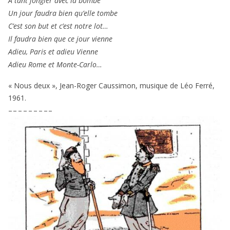
A tant jon­gler avec la bombe
Un jour fau­dra bien qu’elle tombe
C’est son but et c’est notre lot…
Il fau­dra bien que ce jour vienne
Adieu, Paris et adieu Vienne
Adieu Rome et Monte-Carlo…
« Nous deux », Jean-Roger Caussimon, musique de Léo Ferré,
1961
.
– – – – – – – – –