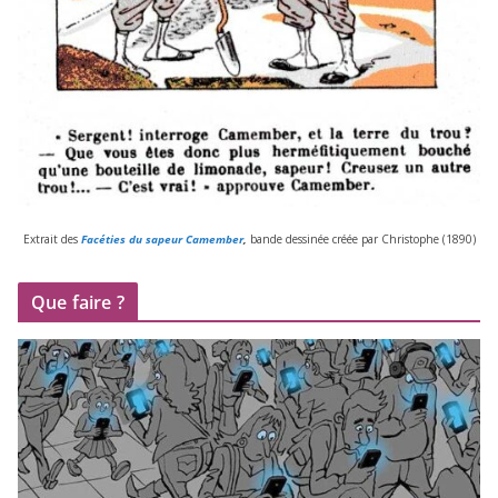
Extrait des
Facéties du sapeur Camember
,
bande des­si­née créée par Christophe (
1890
)
Que faire ?