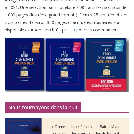
à
2021
. Une sélec­tion par­mi quelque
2
.
000
articles, soit plus de
1
.
000
pages illus­trées, grand for­mat (
19
cm x
25
cm) répar­tis en
trois tomes d’environ
300
pages cha­cun. Ces trois livres sont
dis­po­nibles sur Amazon​.fr Cliquer
pour les commander.
ICI
Nous tournoyons dans la nuit
« Clamer la liberté, la belle affaire ! Mais
qu’en est-il des coups de dés du hasard ?