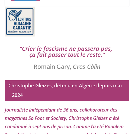
“
Crier le fas­cisme ne pas­se­ra pas,
ça fait pas­ser tout le reste.”
Romain Gary,
Gros-Câlin
Christophe Gleizes, détenu en Algérie depuis mai
2024
Journaliste indé­pen­dant de
36
ans, col­la­bo­ra­teur des
maga­zines So Foot et Society, Christophe Gleizes
a été
condam­né à sept ans de pri­son. Comme l’a été Boualem