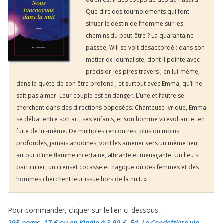
Que dire des tournoiements qui font
sinuer le destin de l’homme sur les
chemins du peut-être ? La quarantaine
passée, Will se voit désaccordé : dans son
métier de journaliste, dont il pointe avec
précision les pires travers ; en lui-même,
dans la quête de son être profond ; et surtout avec Emma, qu’il ne
sait pas aimer. Leur couple est en danger. L’une et l’autre se
cherchent dans des directions opposées. Chanteuse lyrique, Emma
se débat entre son art, ses enfants, et son homme virevoltant et en
fuite de lui-même. De multiples rencontres, plus ou moins
profondes, jamais anodines, vont les amener vers un même lieu,
autour d’une flamme incertaine, attirante et menaçante. Un lieu si
particulier, un creuset cocasse et tragique où des femmes et des
hommes cherchent leur issue hors de la nuit. »
Pour commander, cliquer sur le lien ci-dessous :
295 pages, 17 €
ou en Kindle à 3,90 €
, Éd. Le Condottiere via