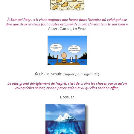
À Samuel Paty : « Il vient tou­jours une heure dans l’his­toire où celui qui ose
dire que deux et deux font quatre est puni de mort. L’instituteur le sait bien ».
Albert Camus,
La Peste
© Ch.- M. Schulz (
cli­quer pour agran­dir
)
Le plus grand dérè­gle­ment de l’es­prit, c’est de croire les choses parce qu’on
veut qu’elles soient, et non parce qu’on a vu qu’elles sont en effet.
Bossuet