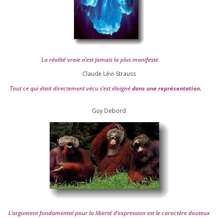
La réa­lité vraie n’est jamais la plus mani­feste
.
Claude Lévi-Strauss
Tout ce qui était direc­te­ment vécu s’est éloi­gné
dans une repré­sen­ta­tion.
Guy Debord
L’argument fon­da­men­tal pour la liber­té d’expression est le carac­tère dou­teux