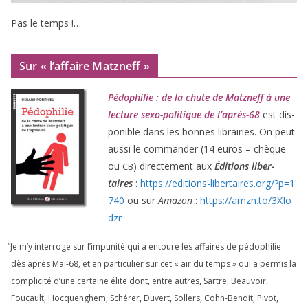
Pas le temps !…
Sur « l’affaire Matzneff »
Pédophilie : de la chute de Matzneff à une
lec­ture sexo-poli­tique de l’après-
68
est dis­
po­nible dans les bonnes librai­ries. On peut
aus­si le com­man­der (
14
euros – chèque
ou
) direc­te­ment aux
Éditions liber­
CB
taires
:
https://​edi​tions​-liber​taires​.org/​?​p​=​
1
740
ou sur
Amazon
:
https://​amzn​.to/​
3
​X​I​o​
dzr
“
Je m’y inter­roge sur l’impunité qui a entou­ré les affaires de pédo­phi­lie
dès après Mai-
68
, et en par­ti­cu­lier sur cet « air du temps » qui a per­mis la
com­pli­ci­té d’une cer­taine élite dont, entre autres, Sartre, Beauvoir,
Foucault, Hocquenghem, Schérer, Duvert, Sollers, Cohn-Bendit, Pivot,