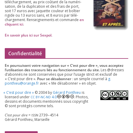
télé­char­ge­ment, au prix coû­tant de la numé­ri­
sa­tion, de la dupli­ca­tion et des frais de port,
soit
17
euros avec jaquette cou­leur et boî­tier
rigide ou
13
euros sans, et
8
euros par télé­
char­ge­ment. Ren­sei­gne­ments et com­mande
en
cli­quant ici
.
En savoir plus ici sur Sexpol
.
Confidentialité
En pour­sui­vant votre navi­ga­tion sur « C’est pour dire », vous accep­tez
l’utilisation des tra­ceurs liés au fonc­tion­ne­ment du site.
Les @dresses
d’a­bon­nés ne sont conser­vées que pour l’u­sage strict et exclu­sif de
« C’est pour dire ».
Pour se désa­bon­ner
: un simple cour­riel à
g.​
ponthieu@​orange.​fr
avec « Me désa­bon­ner » en objet.
«
C’est pour dire »
©
2004
by
Gérard Ponthieu
is
licen­sed under
4
.
0
. Photos,
CC
BY-NC-ND
des­sins et docu­ments men­tion­nés sous copy­right
© sont pro­té­gés comme tels.
C’est pour dire
=
2739
–
4514
ISSN
Gérard Ponthieu, Marseille