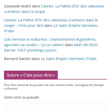
Zawadzki André
dans
Cannes. La Palme d’Or des valeureux
cracheurs dans la soupe
Cannes. La Palme d'Or des valeureux cracheurs dans la
soupe - C’est pour dire
dans
Le Saint-Empire Germano-
Pratin
Culs-terreux et Kultureux : chansonnettes légumières,
agricoles ou rurales - Ça se cultive !
dans
Mort de Ricet
Barrier. V’là l” printemps pourri…
Bernard Nantet
dans
Le Saint-Empire Germano-Pratin
Suivre « C’est pour dire »
Pour être aver­ti de la paru­tion de tout nou­vel article, ren­sei­gnez les champs
ci-dessous.
Votre nom ou pseudo