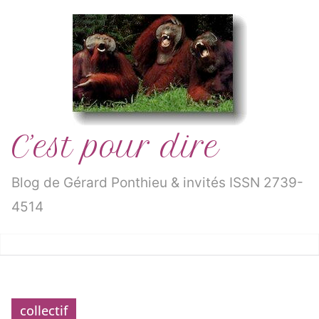
Passer
au
contenu
C’est pour dire
Blog de Gérard Ponthieu & invités ISSN 2739-
4514
collectif