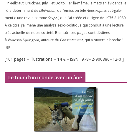
Finkielkraut, Bruckner, July… et Dolto. Par là-même, je mets en évi­dence le
rôle déter­mi­nant de
Libération
, de l’émission télé
Apostrophes
et éga­le­
ment d’une revue comme
Sexpol
, que j’ai créée et diri­gée de
1975
à
1980
.
À ce titre, j’ai mené une ana­lyse sexo-poli­tique qui conduit à une lec­ture
très actuelle de notre socié­té. Bien sûr, ces pages sont dédiées
à
Vanessa Springora
, auteure du
Consentement
, qui a ouvert la brèche.”
[
]
GP
[
101
pages – Illustrations –
14
€ –
:
978
–
2
‑
900886
–
12
‑
0
]
ISBN
Le tour d’un monde avec un âne