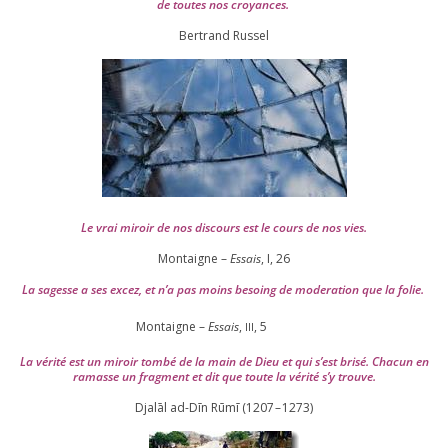
de toutes nos croyances.
Ber­trand Russel
Le vrai miroir de nos dis­cours est le cours de nos vies.
Montaigne –
Essais
, I,
26
La sagesse a ses excez, et n’a pas moins besoing de mode­ra­tion que la folie.
Montaigne –
Essais
,
,
5
III
La véri­té est un miroir tom­bé de la main de Dieu et qui s’est bri­sé. Chacun en
ramasse un frag­ment et dit que toute la véri­té s’y trouve.
Djalāl ad-Dīn Rūmī (
1207
–
1273
)