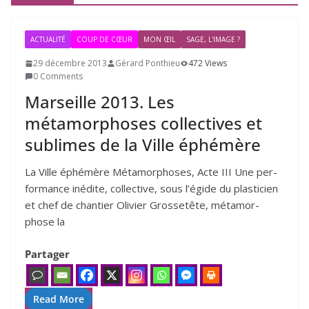
ACTUALITÉ
COUP DE CŒUR
MON ŒIL
SAGE, L'IMAGE ?
29 décembre 2013
Gérard Ponthieu
472 Views
0 Comments
Marseille
2013
. Les
métamorphoses collectives et
sublimes de la Ville éphémère
La Ville éphé­mère Métamorphoses, Acte III Une per­
for­mance inédite, col­lec­tive, sous l’é­gide du plas­ti­cien
et chef de chan­tier Olivier Grossetête, méta­mor­
phose la
Partager
Read More