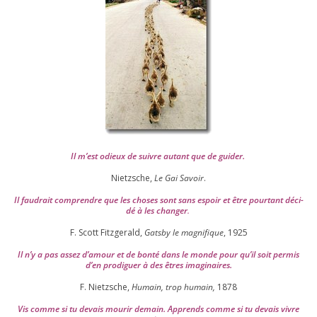
Il m’est odieux de suivre autant que de gui­der
.
Nietzsche,
Le Gai Savoir
.
Il fau­drait com­prendre que les choses sont sans espoir et être pour­tant déci­
dé à les chan­ger
.
F. Scott Fitzgerald,
Gatsby le magni­fique
,
1925
Il n’y a pas assez d’a­mour et de bon­té dans le monde pour qu’il soit per­mis
d’en pro­di­guer à des êtres imaginaires.
F. Nietzsche,
Humain, trop humain,
1878
Vis comme si tu devais mou­rir demain. Apprends comme si tu devais vivre