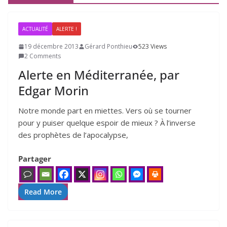
ACTUALITÉ
ALERTE !
19 décembre 2013
Gérard Ponthieu
523 Views
2 Comments
Alerte en Méditerranée, par
Edgar Morin
Notre monde part en miettes. Vers où se tour­ner
pour y pui­ser quelque espoir de mieux ? À l’in­verse
des pro­phètes de l’a­po­ca­lypse,
Partager
Read More