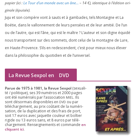
papier (ici :
Le Tour d’un monde avec un âne…
–
14
€), iden­tique à l’é­di­tion ori­
gi­nale (épui­sée).
Juju et son com­père vont à sauts et à gam­bades, tels Montaigne et La
Boétie, dans le val­lon­ne­ment de leurs pen­sées et de leur ami­tié. De l’un
ou de l’autre, qui est l’âne, qui est le maître ? L’auteur et son digne équi­dé
nous trans­portent sur des som­mets, dont celui de la mon­tagne de Lure,
en Haute-Provence. S’ils en redes­cendent, c’est pour mieux nous éle­ver
dans la phi­lo­so­phie du quo­ti­dien et de l’universel.
La Revue Sexpol en
DVD
Parue de
1975
à
1981
, la Revue Sex­pol
(sexua­li­
té /​ poli­tique), ses
39
numé­ros et
2000
pages
ont été numé­ri­sés par l’as­so­cia­tion
. Ils
MIEL
sont désor­mais dis­po­nibles en
ou par
DVD
télé­char­ge­ment, au prix coû­tant de la numé­ri­
sa­tion, de la dupli­ca­tion et des frais de port,
soit
17
euros avec jaquette cou­leur et boî­tier
rigide ou
13
euros sans, et
8
euros par télé­
char­ge­ment. Ren­sei­gne­ments et com­mande
en
cli­quant ici
.