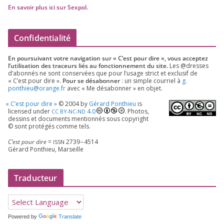
En savoir plus ici sur Sexpol
.
Confidentialité
En pour­sui­vant votre navi­ga­tion sur « C’est pour dire », vous accep­tez
l’utilisation des tra­ceurs liés au fonc­tion­ne­ment du site.
Les @dresses
d’a­bon­nés ne sont conser­vées que pour l’u­sage strict et exclu­sif de
« C’est pour dire ».
Pour se désa­bon­ner
: un simple cour­riel à
g.​
ponthieu@​orange.​fr
avec « Me désa­bon­ner » en objet.
«
C’est pour dire »
©
2004
by
Gérard Ponthieu
is
licen­sed under
4
.
0
. Photos,
CC
BY-NC-ND
des­sins et docu­ments men­tion­nés sous copy­right
© sont pro­té­gés comme tels.
C’est pour dire
=
2739
–
4514
ISSN
Gérard Ponthieu, Marseille
Traducteur
Powered by
Translate