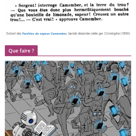
Extrait des
Facéties du sapeur Camember
,
bande des­si­née créée par Christophe (
1890
)
Que faire ?