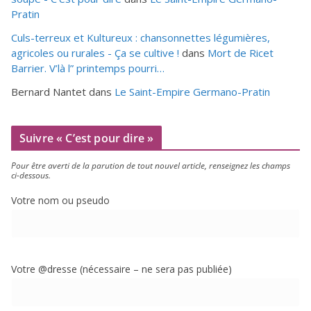
Pratin
Culs-terreux et Kultureux : chansonnettes légumières,
agricoles ou rurales - Ça se cultive !
dans
Mort de Ricet
Barrier. V’là l” printemps pourri…
Bernard Nantet
dans
Le Saint-Empire Germano-Pratin
Suivre « C’est pour dire »
Pour être aver­ti de la paru­tion de tout nou­vel article, ren­sei­gnez les champs
ci-dessous.
Votre nom ou pseudo
Votre @dresse (néces­saire – ne sera pas publiée)