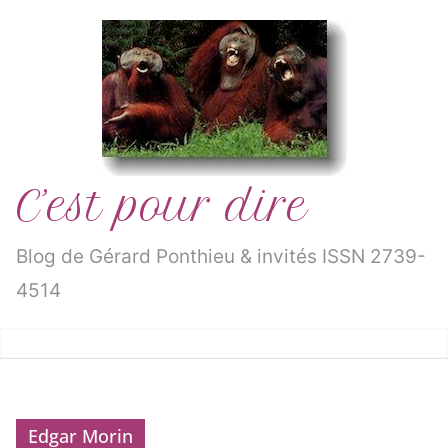
Passer
au
contenu
C’est pour dire
Blog de Gérard Ponthieu & invités ISSN 2739-
4514
Edgar Morin