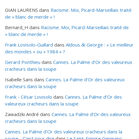
GIAN LAURENS
dans
Racisme. Moi, Picard-Marseillais traité
de « blanc de merde » !
Bernard_H
dans
Racisme. Moi, Picard-Marseillais traité de
« blanc de merde » !
Frank Lovisolo-Guillard
dans
Aldous
George : « Le meilleur
&
des mondes » ou «
1984
» ?
Gerard Ponthieu
dans
Cannes. La Palme d’Or des valeureux
cracheurs dans la soupe
Isabelle Sans
dans
Cannes. La Palme d’Or des valeureux
cracheurs dans la soupe
Frank - César Lovisolo
dans
Cannes. La Palme d’Or des
valeureux cracheurs dans la soupe
Zawadzki André
dans
Cannes. La Palme d’Or des valeureux
cracheurs dans la soupe
Cannes. La Palme d'Or des valeureux cracheurs dans la
soupe - C’est pour dire
dans
Le Saint-Empire Germano-