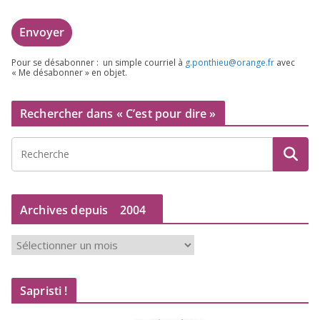
Pour se désa­bon­ner : un simple cour­riel à
g.​ponthieu@​orange.​fr
avec
« Me désa­bon­ner » en objet.
Rechercher dans « C’est pour dire »
Archives depuis
2004
A
r
c
Sapristi !
h
i