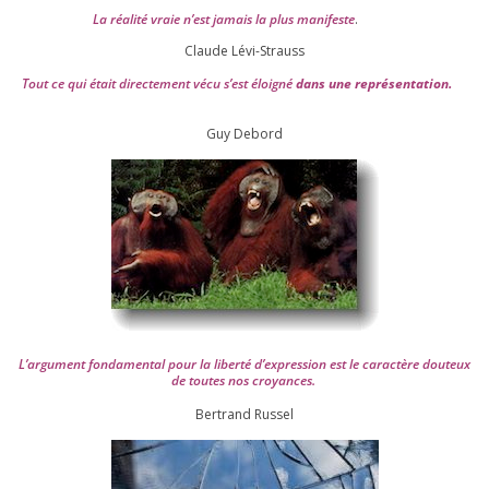
La réa­lité vraie n’est jamais la plus mani­feste
.
Claude Lévi-Strauss
Tout ce qui était direc­te­ment vécu s’est éloi­gné
dans une repré­sen­ta­tion.
Guy Debord
L’argument fon­da­men­tal pour la liber­té d’expression est le carac­tère dou­teux
de toutes nos croyances.
Ber­trand Russel