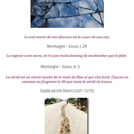
Le vrai miroir de nos dis­cours est le cours de nos vies.
Montaigne –
Essais
, I,
26
La sagesse a ses excez, et n’a pas moins besoing de mode­ra­tion que la folie.
Montaigne –
Essais
,
,
5
III
La véri­té est un miroir tom­bé de la main de Dieu et qui s’est bri­sé. Chacun en
ramasse un frag­ment et dit que toute la véri­té s’y trouve.
Djalāl ad-Dīn Rūmī (
1207
–
1273
)