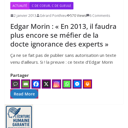
ACTUALITÉ
C DE COEUR, C DE GUEULE
2 janvier 2013
Gérard Ponthieu
570 Views
6 Comments
Edgar Morin : « En
2013
, il faudra
plus encore se méfier de la
docte ignorance des experts »
Ça ne se fait pas de publier sans auto­ri­sa­tion un texte
venu d’ailleurs. Si ! la preuve : ce texte d’Edgar Morin
Partager
Read More