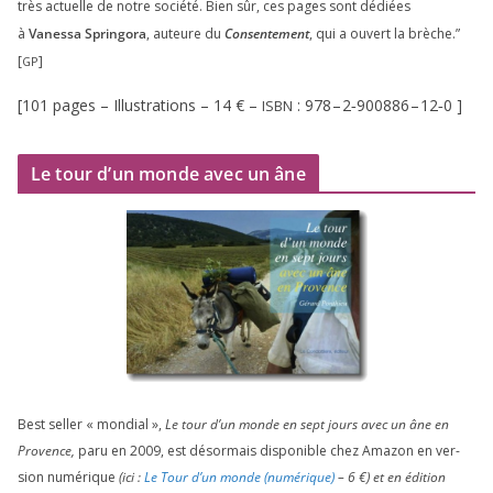
très actuelle de notre socié­té. Bien sûr, ces pages sont dédiées
à
Vanessa Springora
, auteure du
Consentement
, qui a ouvert la brèche.”
[
]
GP
[
101
pages – Illustrations –
14
€ –
:
978
–
2
‑
900886
–
12
‑
0
]
ISBN
Le tour d’un monde avec un âne
Best sel­ler « mon­dial »,
Le tour d’un monde en sept jours avec un âne en
Provence,
paru en
2009
, est désor­mais dis­po­nible chez Amazon en ver­
sion numé­rique
(ici :
Le Tour d’un monde (numé­rique)
–
6
€) et en édi­tion