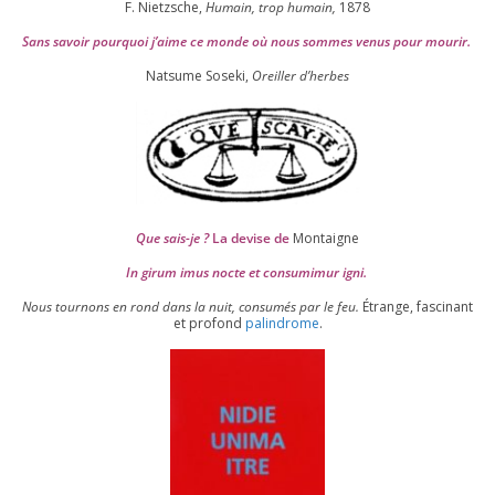
F. Nietzsche,
Humain, trop humain,
1878
Sans savoir pour­quoi j’aime ce monde où nous sommes venus pour mourir.
Natsume Soseki,
Oreiller d’herbes
Que sais-je ?
La devise de
Montaigne
In girum imus nocte et consu­mi­mur igni.
Nous tour­nons en rond dans la nuit, consu­més par le feu.
Étrange, fas­ci­nant
et pro­fond
palin­drome
.