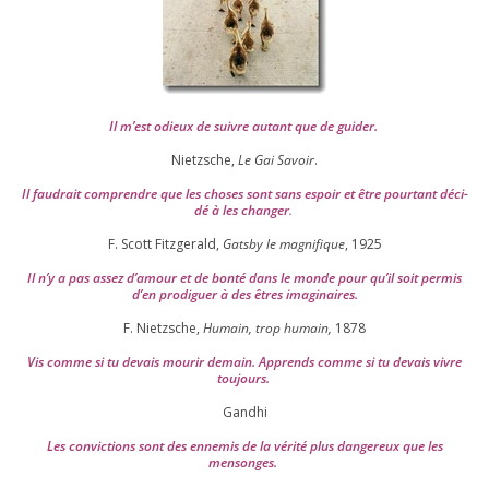
Il m’est odieux de suivre autant que de gui­der
.
Nietzsche,
Le Gai Savoir
.
Il fau­drait com­prendre que les choses sont sans espoir et être pour­tant déci­
dé à les chan­ger
.
F. Scott Fitzgerald,
Gatsby le magni­fique
,
1925
Il n’y a pas assez d’a­mour et de bon­té dans le monde pour qu’il soit per­mis
d’en pro­di­guer à des êtres imaginaires.
F. Nietzsche,
Humain, trop humain,
1878
Vis comme si tu devais mou­rir demain. Apprends comme si tu devais vivre
toujours.
Gandhi
Les convic­tions sont des enne­mis de la véri­té plus dan­ge­reux que les
mensonges.