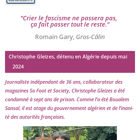
“
Crier le fas­cisme ne pas­se­ra pas,
ça fait pas­ser tout le reste.”
Romain Gary,
Gros-Câlin
Christophe Gleizes, détenu en Algérie depuis mai
2024
Journaliste indé­pen­dant de
36
ans, col­la­bo­ra­teur des
maga­zines So Foot et Society, Christophe Gleizes
a été
condam­né à sept ans de pri­son. Comme l’a été Boualem
Sansal, il est otage du gou­ver­ne­ment algé­rien et de l’i­na­ni­
té des auto­ri­tés françaises.