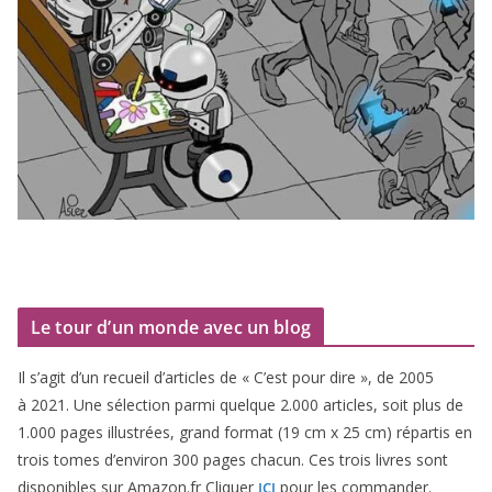
Le tour d’un monde avec un blog
Il s’agit d’un recueil d’ar­ticles de « C’est pour dire », de
2005
à
2021
. Une sélec­tion par­mi quelque
2
.
000
articles, soit plus de
1
.
000
pages illus­trées, grand for­mat (
19
cm x
25
cm) répar­tis en
trois tomes d’environ
300
pages cha­cun. Ces trois livres sont
dis­po­nibles sur Amazon​.fr Cliquer
pour les commander.
ICI