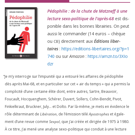
Pédophilie : de la chute de Matzneff à une
lec­ture sexo-poli­tique de l’après-
68
est dis­
po­nible dans les bonnes librai­ries. On peut
aus­si le com­man­der (
14
euros – chèque
ou
) direc­te­ment aux
Éditions liber­
CB
taires
:
https://​edi​tions​-liber​taires​.org/​?​p​=​
1
740
ou sur
Amazon
:
https://​amzn​.to/​
3
​X​I​o​
dzr
“
Je m’y inter­roge sur l’impunité qui a entou­ré les affaires de pédo­phi­lie
dès après Mai-
68
, et en par­ti­cu­lier sur cet « air du temps » qui a per­mis la
com­pli­ci­té d’une cer­taine élite dont, entre autres, Sartre, Beauvoir,
Foucault, Hocquenghem, Schérer, Duvert, Sollers, Cohn-Bendit, Pivot,
Finkielkraut, Bruckner, July… et Dolto. Par là-même, je mets en évi­dence le
rôle déter­mi­nant de
Libération
, de l’émission télé
Apostrophes
et éga­le­
ment d’une revue comme
Sexpol
, que j’ai créée et diri­gée de
1975
à
1980
.
À ce titre, j’ai mené une ana­lyse sexo-poli­tique qui conduit à une lec­ture