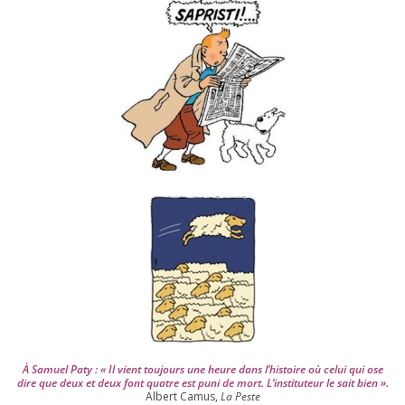
v
e
s
d
e
p
u
i
s
2
0
0
4
À Samuel Paty : « Il vient tou­jours une heure dans l’his­toire où celui qui ose
dire que deux et deux font quatre est puni de mort. L’instituteur le sait bien ».
Albert Camus,
La Peste