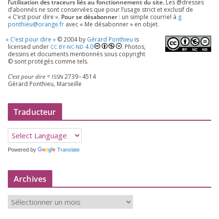
l’utilisation des tra­ceurs liés au fonc­tion­ne­ment du site.
Les @dresses
d’a­bon­nés ne sont conser­vées que pour l’u­sage strict et exclu­sif de
« C’est pour dire ».
Pour se désa­bon­ner
: un simple cour­riel à
g.​
ponthieu@​orange.​fr
avec « Me désa­bon­ner » en objet.
«
C’est pour dire »
©
2004
by
Gérard Ponthieu
is
licen­sed under
4
.
0
. Photos,
CC
BY-NC-ND
des­sins et docu­ments men­tion­nés sous copy­right
© sont pro­té­gés comme tels.
C’est pour dire
=
2739
–
4514
ISSN
Gérard Ponthieu, Marseille
Traducteur
Powered by
Translate
Archives
A
r