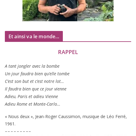
Et ainsi va le monde…
RAPPEL
A tant jon­gler avec la bombe
Un jour fau­dra bien qu’elle tombe
C’est son but et c’est notre lot…
Il fau­dra bien que ce jour vienne
Adieu, Paris et adieu Vienne
Adieu Rome et Monte-Carlo…
« Nous deux », Jean-Roger Caussimon, musique de Léo Ferré,
1961
.
– – – – – – – – –