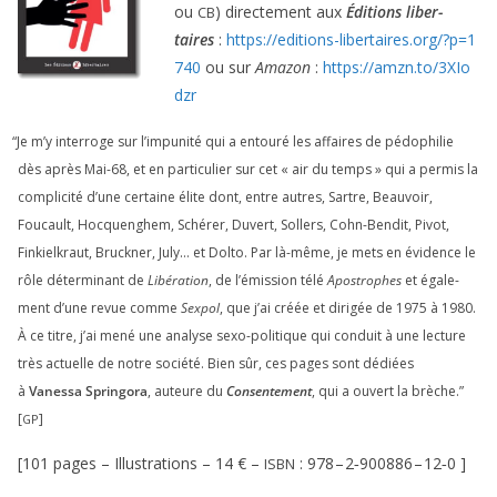
ou
) direc­te­ment aux
Éditions liber­
CB
taires
:
https://​edi​tions​-liber​taires​.org/​?​p​=​
1
740
ou sur
Amazon
:
https://​amzn​.to/​
3
​X​I​o​
dzr
“
Je m’y inter­roge sur l’impunité qui a entou­ré les affaires de pédo­phi­lie
dès après Mai-
68
, et en par­ti­cu­lier sur cet « air du temps » qui a per­mis la
com­pli­ci­té d’une cer­taine élite dont, entre autres, Sartre, Beauvoir,
Foucault, Hocquenghem, Schérer, Duvert, Sollers, Cohn-Bendit, Pivot,
Finkielkraut, Bruckner, July… et Dolto. Par là-même, je mets en évi­dence le
rôle déter­mi­nant de
Libération
, de l’émission télé
Apostrophes
et éga­le­
ment d’une revue comme
Sexpol
, que j’ai créée et diri­gée de
1975
à
1980
.
À ce titre, j’ai mené une ana­lyse sexo-poli­tique qui conduit à une lec­ture
très actuelle de notre socié­té. Bien sûr, ces pages sont dédiées
à
Vanessa Springora
, auteure du
Consentement
, qui a ouvert la brèche.”
[
]
GP
[
101
pages – Illustrations –
14
€ –
:
978
–
2
‑
900886
–
12
‑
0
]
ISBN