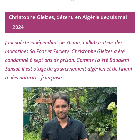
Christophe Gleizes, détenu en Algérie depuis mai
2024
Journaliste indé­pen­dant de
36
ans, col­la­bo­ra­teur des
maga­zines So Foot et Society, Christophe Gleizes
a été
condam­né à sept ans de pri­son. Comme l’a été Boualem
Sansal, il est otage du gou­ver­ne­ment algé­rien et de l’i­na­ni­
té des auto­ri­tés françaises.