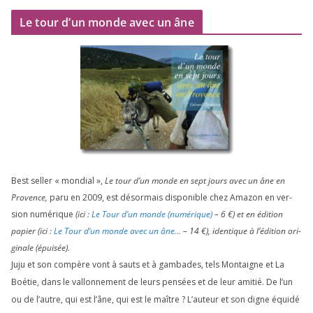
Le tour d’un monde avec un âne
Best sel­ler « mon­dial »,
Le tour d’un monde en sept jours avec un âne en
Provence,
paru en
2009
, est désor­mais dis­po­nible chez Amazon en ver­
sion numé­rique
(ici :
Le Tour d’un monde (numé­rique)
–
6
€) et en édi­tion
papier (ici :
Le Tour d’un monde avec un âne…
–
14
€), iden­tique à l’é­di­tion ori­
gi­nale (épui­sée).
Juju et son com­père vont à sauts et à gam­bades, tels Montaigne et La
Boétie, dans le val­lon­ne­ment de leurs pen­sées et de leur ami­tié. De l’un
ou de l’autre, qui est l’âne, qui est le maître ? L’auteur et son digne équi­dé