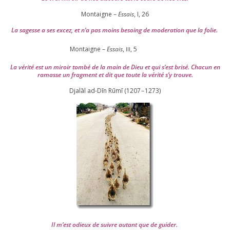
Montaigne –
Essais
, I,
26
La sagesse a ses excez, et n’a pas moins besoing de mode­ra­tion que la folie.
Montaigne –
Essais
,
,
5
III
La véri­té est un miroir tom­bé de la main de Dieu et qui s’est bri­sé. Chacun en
ramasse un frag­ment et dit que toute la véri­té s’y trouve.
Djalāl ad-Dīn Rūmī (
1207
–
1273
)
Il m’est odieux de suivre autant que de gui­der
.