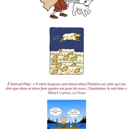
p
u
i
s
2
0
0
4
À Samuel Paty : « Il vient tou­jours une heure dans l’his­toire où celui qui ose
dire que deux et deux font quatre est puni de mort. L’instituteur le sait bien ».
Albert Camus,
La Peste