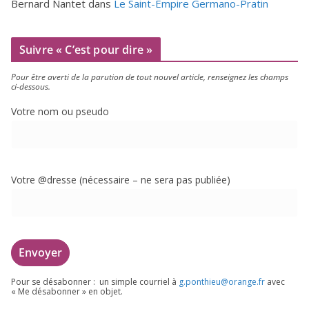
Bernard Nantet
dans
Le Saint-Empire Germano-Pratin
Suivre « C’est pour dire »
Pour être aver­ti de la paru­tion de tout nou­vel article, ren­sei­gnez les champs
ci-dessous.
Votre nom ou pseudo
Votre @dresse (néces­saire – ne sera pas publiée)
Pour se désa­bon­ner : un simple cour­riel à
g.​ponthieu@​orange.​fr
avec
« Me désa­bon­ner » en objet.