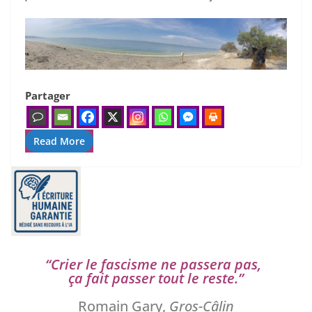
Partager
Read More
“
Crier le fas­cisme ne pas­se­ra pas,
ça fait pas­ser tout le reste.”
Romain Gary,
Gros-Câlin