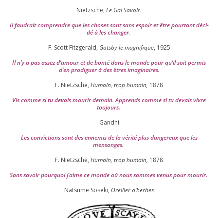
Nietzsche,
Le Gai Savoir
.
Il fau­drait com­prendre que les choses sont sans espoir et être pour­tant déci­
dé à les chan­ger
.
F. Scott Fitzgerald,
Gatsby le magni­fique
,
1925
Il n’y a pas assez d’a­mour et de bon­té dans le monde pour qu’il soit per­mis
d’en pro­di­guer à des êtres imaginaires.
F. Nietzsche,
Humain, trop humain,
1878
Vis comme si tu devais mou­rir demain. Apprends comme si tu devais vivre
toujours.
Gandhi
Les convic­tions sont des enne­mis de la véri­té plus dan­ge­reux que les
mensonges.
F. Nietzsche,
Humain, trop humain,
1878
Sans savoir pour­quoi j’aime ce monde où nous sommes venus pour mourir.
Natsume Soseki,
Oreiller d’herbes