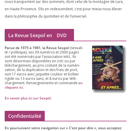
nous trans­portent sur des som­mets, dont celui de la mon­tagne de Lure,
en Haute-Provence. S’ils en redes­cendent, c’est pour mieux nous éle­ver
dans la phi­lo­so­phie du quo­ti­dien et de l’universel.
La Revue Sexpol en
DVD
Parue de
1975
à
1981
, la Revue Sex­pol
(sexua­li­
té /​ poli­tique), ses
39
numé­ros et
2000
pages
ont été numé­ri­sés par l’as­so­cia­tion
. Ils
MIEL
sont désor­mais dis­po­nibles en
ou par
DVD
télé­char­ge­ment, au prix coû­tant de la numé­ri­
sa­tion, de la dupli­ca­tion et des frais de port,
soit
17
euros avec jaquette cou­leur et boî­tier
rigide ou
13
euros sans, et
8
euros par télé­
char­ge­ment. Ren­sei­gne­ments et com­mande
en
cli­quant ici
.
En savoir plus ici sur Sexpol
.
Confidentialité
En pour­sui­vant votre navi­ga­tion sur « C’est pour dire », vous accep­tez