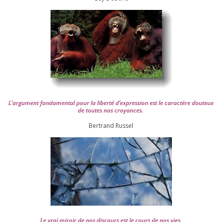
L’argument fon­da­men­tal pour la liber­té d’expression est le carac­tère dou­teux
de toutes nos croyances.
Ber­trand Russel
Le vrai miroir de nos dis­cours est le cours de nos vies.