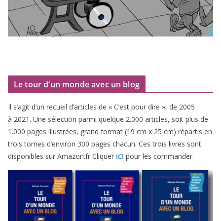
Le tour d’un monde avec un blog
Il s’agit d’un recueil d’ar­ticles de « C’est pour dire », de
2005
à
2021
. Une sélec­tion par­mi quelque
2
.
000
articles, soit plus de
1
.
000
pages illus­trées, grand for­mat (
19
cm x
25
cm) répar­tis en
trois tomes d’environ
300
pages cha­cun. Ces trois livres sont
dis­po­nibles sur Amazon​.fr Cliquer
pour les commander.
ICI