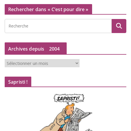
Rechercher dans « C’est pour dire »
Archives depuis
2004
A
r
c
Sapristi !
h
i
v
e
s
d
e