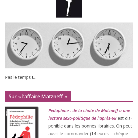
Pas le temps !…
Sur « l’affaire Matzneff »
Pédophilie : de la chute de Matzneff à une
lec­ture sexo-poli­tique de l’après-
68
est dis­
po­nible dans les bonnes librai­ries. On peut
aus­si le com­man­der (
14
euros – chèque