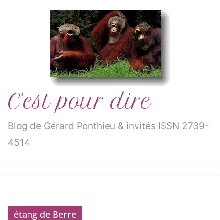
Passer
au
contenu
C’est pour dire
Blog de Gérard Ponthieu & invités ISSN 2739-
4514
étang de Berre