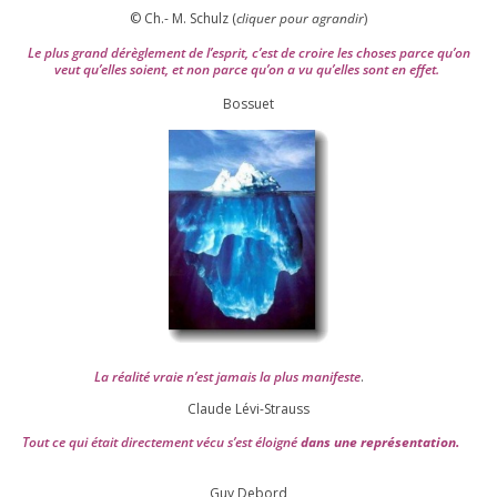
© Ch.- M. Schulz (
cli­quer pour agran­dir
)
Le plus grand dérè­gle­ment de l’es­prit, c’est de croire les choses parce qu’on
veut qu’elles soient, et non parce qu’on a vu qu’elles sont en effet.
Bossuet
La réa­lité vraie n’est jamais la plus mani­feste
.
Claude Lévi-Strauss
Tout ce qui était direc­te­ment vécu s’est éloi­gné
dans une repré­sen­ta­tion.
Guy Debord