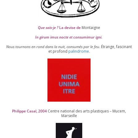
Que sais-je ?
La devise de
Montaigne
In girum imus nocte et consu­mi­mur igni.
Nous tour­nons en rond dans la nuit, consu­més par le feu.
Étrange, fas­ci­nant
et pro­fond
palin­drome
.
Philippe Casal,
2004
Centre natio­nal des arts plas­tiques – Mucem,
Marseille