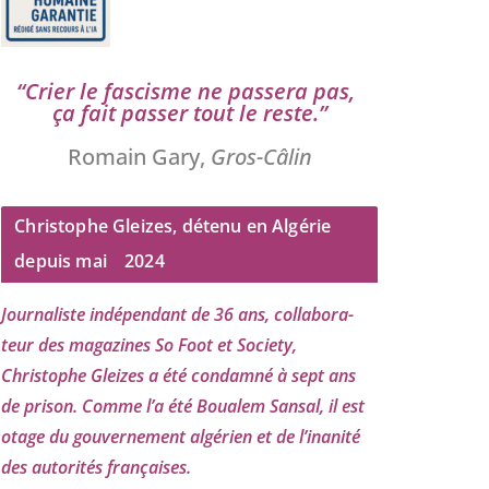
“
Crier le fas­cisme ne pas­se­ra pas,
ça fait pas­ser tout le reste.”
Romain Gary,
Gros-Câlin
Christophe Gleizes, détenu en Algérie
depuis mai
2024
Journaliste indé­pen­dant de
36
ans, col­la­bo­ra­
teur des maga­zines So Foot et Society,
Christophe Gleizes
a été condam­né à sept ans
de pri­son. Comme l’a été Boualem Sansal, il est
otage du gou­ver­ne­ment algé­rien et de l’i­na­ni­té
des auto­ri­tés françaises.