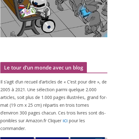
Le tour d’un monde avec un blog
Il s’agit d’un recueil d’ar­ticles de « C’est pour dire », de
2005
à
2021
. Une sélec­tion par­mi quelque
2
.
000
articles, soit plus de
1
.
000
pages illus­trées, grand for­
mat (
19
cm x
25
cm) répar­tis en trois tomes
d’environ
300
pages cha­cun. Ces trois livres sont dis­
po­nibles sur Amazon​.fr Cliquer
pour les
ICI
commander.