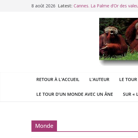
Passer
8 août 2026
Latest:
Cannes. La Palme d’Or des vale
au
Raoul Vaneigem, mort des suites
contenu
Racisme. Moi, Picard-Marseillais 
Aldous
George : « Le meilleu
&
«
Le patriarcat », bouc émissaire
RETOUR À L’ACCUEIL
L’AUTEUR
LE TOUR
LE TOUR D’UN MONDE AVEC UN ÂNE
SUR « 
Monde