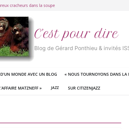
ureux cracheurs dans la soupe
 d’une longue et belle vie
traité de « blanc de merde » !
r des mondes » ou «
1984
» ?
 des féministes idéologiques
C’est pour dire
Blog de Gérard Ponthieu & invités 
 D’UN MONDE AVEC UN BLOG
«
NOUS TOURNOYONS DANS LA N
L’AFFAIRE MATZNEFF »
JAZZ
SUR CITIZENJAZZ