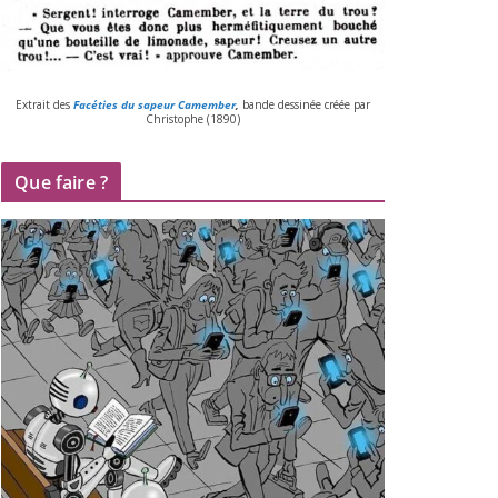
Extrait des
Facéties du sapeur Camember
,
bande des­si­née créée par
Christophe (
1890
)
Que faire ?