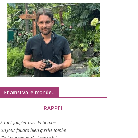
Et ainsi va le monde…
RAPPEL
A tant jon­gler avec la bombe
Un jour fau­dra bien qu’elle tombe
C’est son but et c’est notre lot…