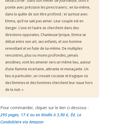
désaccordé : dans son métier de journaliste, dont il
pointe avec précision les pires travers ; en lui-même,
dans la quête de son être profond ; et surtout avec
Emma, qu’il ne sait pas aimer. Leur couple est en
danger. L’une et l’autre se cherchent dans des
directions opposées. Chanteuse lyrique, Emma se
débat entre son art, ses enfants, et son homme
virevoltant et en fuite de lui-même. De multiples
rencontres, plus ou moins profondes, jamais
anodines, vont les amener vers un même lieu, autour
d’une flamme incertaine, attirante et menaçante. Un
lieu si particulier, un creuset cocasse et tragique où
des femmes et des hommes cherchent leur issue hors
de la nuit. »
Pour commander, cliquer sur le lien ci-dessous :
295 pages, 17 €
ou en Kindle à 3,90 €
, Éd. Le
Condottiere via Amazon