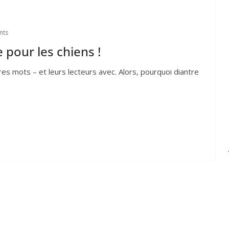
nts
e pour les chiens !
es mots – et leurs lec­teurs avec. Alors, pour­quoi diantre